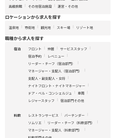
高級旅館
その他宿泊施設
運営・その他
ロケーションから求人を探す
温泉地
市街地
観光地
スキー場
リゾート地
職種から求人を探す
フロント
仲居
サービススタッフ
宿泊
宿泊予約
レベニュー
リーダー・チーフ（宿泊部門）
マネージャー・支配人（宿泊部門）
支配人・副支配人・女将
ナイトフロント・ナイトマネージャー
ドア・ベル・コンシェルジュ
車両
レジャースタッフ
宿泊部門その他
レストランサービス
バーテンダー
料飲
ソムリエ
リーダー・チーフ（料飲部門）
マネージャー・支配人（料飲部門）
料飲部門その他