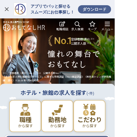
アプリでパッと探せる
ダウンロード
スムーズにお仕事探し！
ホテル 求人専門サイトTOP
ログイン
求人検索
転職相談
キープ
メニュー
求人・施設を探す
登録者数
※1
(累計)
公開求人数
※2
キープした求人
就職・転職 合同説明会
※1 登録者数（累計）No.1、※2 公開求人数No.1
「ホテル求人特化職業紹介サービス」に関する市場調査《No.1検証調査》（㈱未来トレンド研究機
おもてなしHRについて
構 調べ）※2026年1月8日時点
ホテル・旅館の求人を探す
ご利用の流れ
-
(
件)
よくある質問
職種
勤務地
こだわり
ホテル・宿泊業界情報コラム
から探す
から探す
から探す