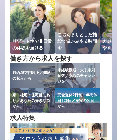
こぢんまりとした施
リゾート地で非日常
設で温かみある時間
カジュアルで親し
の体験を届ける
を
やすい接客を
働き方から求人を探す
未経験歓迎・大手系列
月給25万円以上／満足
多数／安心のチャレン
の収入から
ジを
寮・社宅・住宅補助あ
完全週休2日制・年間休
り／あなたの好きな街
日120日／充実の休日
から
から
求人特集