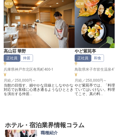
NEW
NEW
高山荘 華野
やど紫苑亭
正社員
仲居
正社員
和食
兵庫県神戸市北区有馬町400-1
鳥取県米子市皆生温泉4丁目6-12
月給／250,000円～
月給／250,000円～
当館の目指す、細やかな目線としなやかな
やど紫苑亭では、「料理人は料理だけ
対応でお客様に心透き通るようなひととき
ていてはいけない。料理はお客様の顔
を演出する仲居...
てこそ、真の料...
ホテル・宿泊業界情報コラム
職種紹介