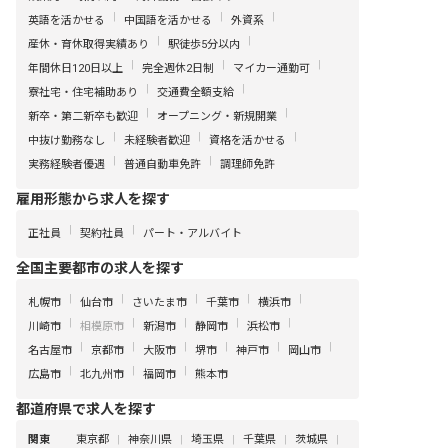
英語を活かせる
中国語を活かせる
外資系
産休・育休取得実績あり
駅徒歩5分以内
年間休日120日以上
完全週休2日制
マイカー通勤可
寮社宅・住宅補助あり
交通費全額支給
新卒・第二新卒も歓迎
オープニング・新規開業
中抜け勤務なし
未経験者歓迎
資格を活かせる
実務経験者優遇
普通自動車免許
調理師免許
雇用形態から求人を探す
正社員
契約社員
パート・アルバイト
全国主要都市の求人を探す
札幌市
仙台市
さいたま市
千葉市
横浜市
川崎市
相模原市
新潟市
静岡市
浜松市
名古屋市
京都市
大阪市
堺市
神戸市
岡山市
広島市
北九州市
福岡市
熊本市
都道府県で求人を探す
関東
東京都
神奈川県
埼玉県
千葉県
茨城県