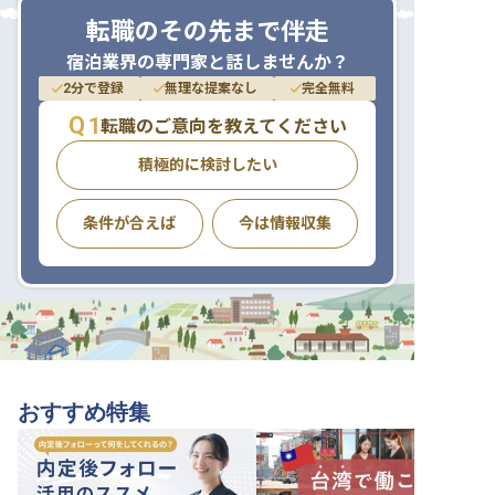
転職のその先まで伴走
転職サポートに申し込む
無料
宿泊業界の専門家と話しませんか？
2分で登録
無理な提案なし
完全無料
採用をお考えの企業様へ
Q
1
転職のご意向を教えてください
積極的に検討したい
条件が合えば
今は情報収集
おすすめ特集