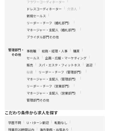
フラワーコーディネーター
ドレスコーディネーター
介添人
新規セールス
リーダー・チーフ（婚礼部門）
マネージャー・支配人（婚礼部門）
ブライダル部門その他
管理部門・
事務職
総務・経理・人事
購買
その他
セールス
企画・広報・マーケティング
販売
スパ・エステ・フィットネス
送迎
秘書
リーダー・チーフ（管理部門）
マネージャー・支配人（管理部門）
リーダー・チーフ（営業部門）
マネージャー・支配人（営業部門）
管理部門その他
こだわり条件から求人を探す
学歴不問
U・Iターン歓迎
転勤なし
残業月20時間以内
海外勤務・出張あり