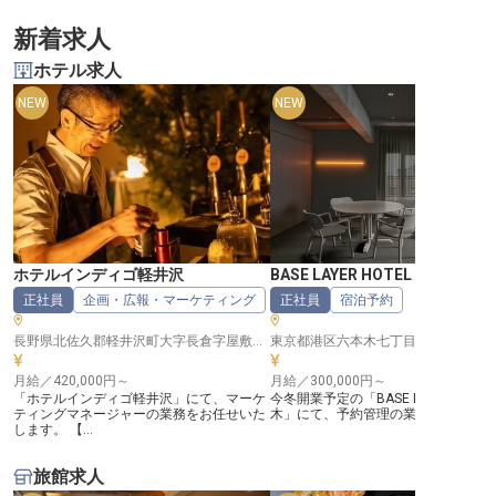
新着求人
ホテル求人
NEW
NEW
ホテルインディゴ軽井沢
BASE LAYER HOTEL 六本木
正社員
企画・広報・マーケティング
正社員
宿泊予約
長野県北佐久郡軽井沢町大字長倉字屋敷添18-39
東京都港区六本木七丁目
月給／420,000円～
月給／300,000円～
「ホテルインディゴ軽井沢」にて、マーケ
今冬開業予定の「BASE LAYER HOTE
ティングマネージャーの業務をお任せいた
木」にて、予約管理の業務をお任せいた.
します。 【...
旅館求人