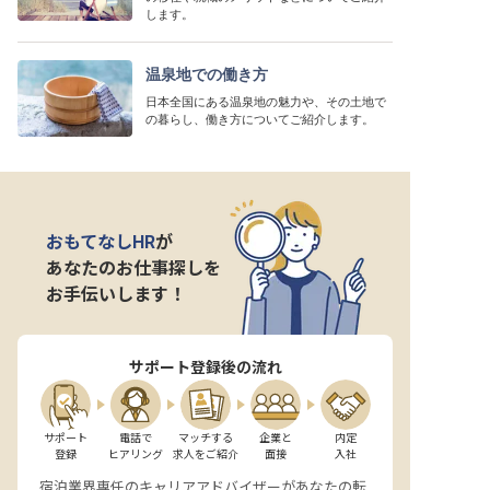
します。
温泉地での働き方
日本全国にある温泉地の魅力や、その土地で
の暮らし、働き方についてご紹介します。
おもてなしHR
が
あなたのお仕事探しを
お手伝いします！
サポート登録後の流れ
サポート

電話で

マッチする

企業と

内定

登録
ヒアリング
求人をご紹介
面接
入社
宿泊業界専任のキャリアアドバイザーがあなたの転