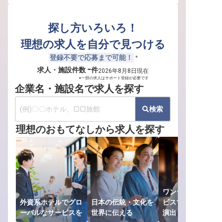
探し方いろいろ！
理想の求人を自分で見つける
登録不要で応募まで可能！
※
-
求人・施設件数
件
2026年8月8日
現在
※一部の求人はサポート登録が必要です
企業名・施設名で求人を探す
検索
理想のおもてなしから求人を探す
ワンランク上のサ
外資系ホテルでグロ
日本の伝統・文化を
ビスで上質な滞在
ーバルなサービスを
世界に伝える
演出