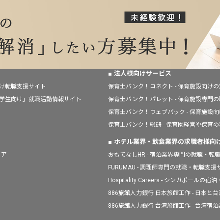
法人様向けサービス
向け転職支援サイト
保育士バンク！コネクト - 保育施設向け
「学生向け」就職活動情報サイト
保育士バンク！パレット - 保育施設専門
保育士バンク！ウェブパック - 保育施設
保育士バンク！総研 - 保育園経営や保育
ホテル業界・飲食業界の求職者様向
ィア
おもてなしHR - 宿泊業界専門の就職・転
FURUMAU - 調理師専門の就職・転職支
Hospitality Careers - シンガポ
886旅館人力銀行 日本旅館工作 - 日本
886旅館人力銀行 台湾旅館工作 - 台湾