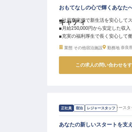
おもてなしの心で輝くあなた
ーー【安定した環境で、あなたの
■社員寮完備で新生活を安心して
キャディ
月給240,000円からのスタート
■月給250,000円から安定した収入
しっかりと評価します。
■充実の福利厚生で長く安心して
勤務地まで徒歩数分の社員寮も完備し
■シフト制でプライベートも大切
と、生活費を抑えて安心して新生
奈良県
業態
その他宿泊施設
勤務地
社会保険完備はもちろん、スキー
ーー【お客様に寄り添う、心温ま
魅力。
この求人の問い合わせをす
お客様が最高の時間を過ごせるよ
接客経験を活かし、自然の中でキ
予約管理からプレー中の運営管理
※2026年04月22日時点の情報です
取り組みます。
自然豊かな環境の中で、お客様と
のとなるよう、温かいおもてなし
あなたのホスピタリティが、お客
求人情報：
ひらゆの森
の
レジャースタ
正社員
宿泊
レジャースタッフ
ーー【安心して長く働ける、充実
あなたの新しいスタートを支
社員の皆様が安心して長く活躍で