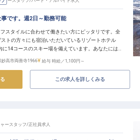
問。雄大な妙高の景色を日常として働く贅沢がここには
ジャースタッフ
/
パート・アルバイト
求人
ッフ
力し合い、国際的な感覚を磨きながらも、丁寧な所作と
環境です。自らの手でリゾートの楽しさを最大化し、ゲ
事です。週2日～勤務可能
。そんな情熱溢れる挑戦を、ここから始めましょう。
イフスタイルに合わせて働きたい方にピッタリです。全
ゲストの方々にも宿泊いただいているリゾートホテル
内に14コースのスキー場を備えています。あなたにはパ
様の安心安全のためにゲレンデ内をパトロールする大切
妙高市両善寺1966
給与
時給／1,100円～
ードが好きな方、ぜひチャレンジしませんか？※この求
す
る
この求人を詳しくみる
ジャースタッフ
/
正社員
求人