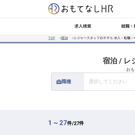
就職・
求人検索
TOP
宿泊
レジャースタッフのホテル 求人・転職・
宿泊 /
おも
職種
選択してください
1 ~ 27
件/
27
件