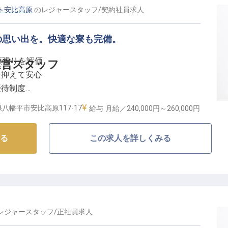
ト安比高原
の
レジャースタッフ
/
契約社員
求人
の思い出を。快適な寮も完備。
頑張りを評価
運営スタッフ
を抑えて安心
優待制度
にできる環境
八幡平市安比高原117-17
給与
月給／240,000円～
260,000円
るおもてなし】
る
この求人を詳しくみる
れた当施設で、お客様に忘れられない体験を提供しませ
、釣り堀の管理、冬期はスキーアクティビティまで、四
、お客様の笑顔を間近で見られるやりがいのあるお仕事
に残る思い出を創り出す、温かいおもてなしの心を大切
レジャースタッフ
/
正社員
求人