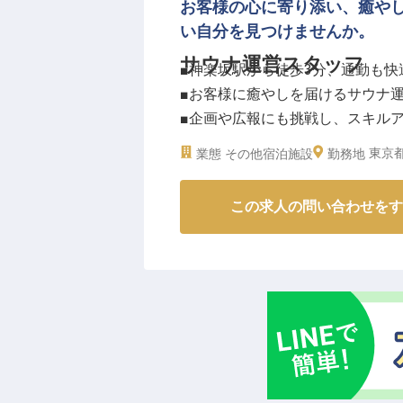
お客様の心に寄り添い、癒や
い自分を見つけませんか。
サウナ運営スタッフ
■神楽坂駅から徒歩3分、通勤も快
■お客様に癒やしを届けるサウナ
■企画や広報にも挑戦し、スキル
■月給250,000円から、安定した収
東京都
業態
その他宿泊施設
勤務地
ーー【心と体を癒やす、特別な空
この求人の問い合わせをす
神楽坂の閑静な街並みに佇む施設
フを募集します。
受付での温かいお出迎えから、清
添った丁寧なゲスト対応まで、お
海外からのお客様も多く、語学力
お客様の「また来たい」という笑
ーー【成長を実感できる、働きや