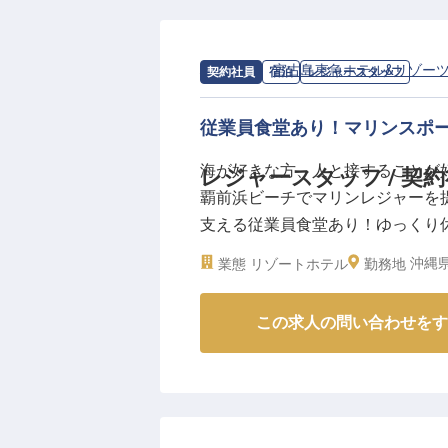
サウナ運営だけでなく、マネージ
ポート、さらには新しい企画の提
あなたのアイデアや得意なことを
求人情報：
宮古島東急ホテル&リゾー
契約社員
宿泊
レジャースタッフ
チームで協力しながら、お客様に
キルアップを実感できるでしょう
従業員食堂あり！マリンスポ
まかないやサウナ利用など、嬉し
送っていただけます。
海が好きな方、人と接することが
レジャースタッフ / 契
覇前浜ビーチでマリンレジャーを
支える従業員食堂あり！ゆっくり休
休業、介護休業、看護休暇の取得
沖縄
業態
リゾートホテル
勤務地
にも安心です。あなたのおもてな
2022年8月26日時点の情報です
この求人の問い合わせをす