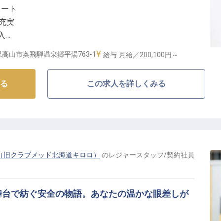
タート
い金や出産祝い金、産休・育児休暇制度など、ライフイ
充実
実。
入
境での生活も安心です。
供
の成長を会社全体で応援します。
高山市奥飛騨温泉郷平湯763-1
給与
月給／200,100円～
しのプロとしてキャリアを築いていきませんか。
なし】
る
この求人を詳しくみる
という、四季折々の美しい自然に囲まれた場所で、お客
ませんか。
々に忘れられない思い出を届けるやりがいを感じられま
ール、スキー学校講師、通訳など、多岐にわたる業務で
い。
（旧クラブメッド北海道キロロ）
の
レジャースタッフ
/
契約社員
びあふれるお仕事です。
舞台で紡ぐ安全の物語。あなたの温かな眼差しが
キャリア】
るため、単身寮を完備しておりますので、遠方からのご