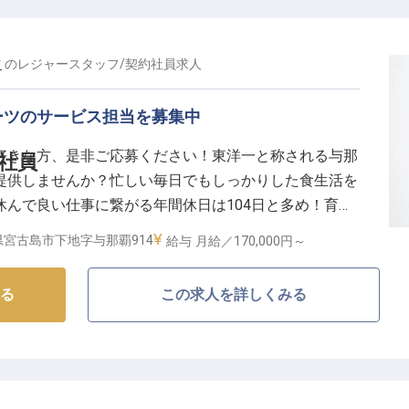
ャー補佐業務やマーケティング、SNSを活用した広報サ
案・実施まで、幅広い業務に挑戦できる環境です。
活かし、施設の魅力を高めることができます。
ツ
の
レジャースタッフ
/
契約社員
求人
とってより良いサービスを追求していく中で、着実にス
。
ーツのサービス担当を募集中
い福利厚生も充実しており、心身ともに充実した毎日を
好きな方、是非ご応募ください！東洋一と称される与那
約社員
提供しませんか？忙しい毎日でもしっかりした食生活を
んで良い仕事に繋がる年間休日は104日と多め！育児
実績があるので、いずれライフステージが変化したとき
県宮古島市下地字与那覇914
給与
月給／170,000円～
しで宮古島の海の魅力を広めましょう。※この求人は
る
この求人を詳しくみる