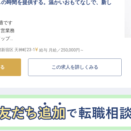
しの時間を提供する。温かいおもてなしで、新し
適です
運営業務
アップ
入
新宿区 天神町23-1
給与
月給／250,000円～
間でのおもてなし】
る
この求人を詳しくみる
で、お客様に最高の安らぎを提供するサウナ運営スタッ
潔で快適な空間づくり、そしてお客様一人ひとりに寄り
もてなしの心を込めて業務に取り組んでいただきます。
を活かして異文化交流を楽しめる機会もございます。
顔が、何よりのやりがいとなるでしょう。
すい環境】