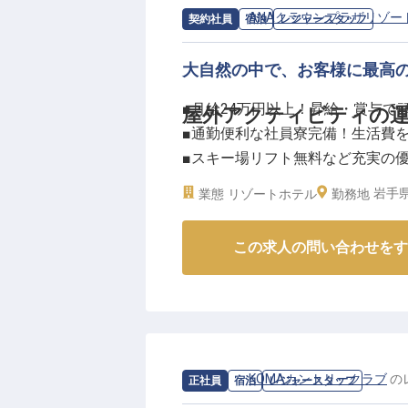
求人情報：
ANAクラウンプラザリゾー
契約社員
宿泊
レジャースタッフ
大自然の中で、お客様に最高
■月給24万円以上！昇給・賞与で
屋外アクティビティの
■通勤便利な社員寮完備！生活費
■スキー場リフト無料など充実の
■アウトドアや自然が好きを仕事
岩手県
業態
リゾートホテル
勤務地
ーー【大自然の中で育む、心温ま
この求人の問い合わせをす
岩手県八幡平の豊かな自然に囲ま
んか。
グランピング施設の運営管理から
季折々のアクティビティを通じて
です。
お客様一人ひとりに寄り添い、心
求人情報：
KOMAカントリークラブ
の
正社員
宿泊
レジャースタッフ
にしています。