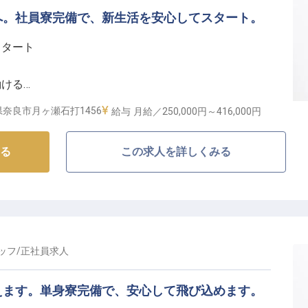
へ。社員寮完備で、新生活を安心してスタート。
キャリアを応援】
スタート
に加え、年2回の賞与と年1回の昇給で、あなたの頑張りを
働ける
ており、水道光熱費込みで月8,000円から13,000円
にできる
活を始められます。
奈良市月ヶ瀬石打1456
給与
月給／250,000円～
416,000円
場リフト無料や温泉施設半額など、充実した福利厚生も
るおもてなし】
る
この求人を詳しくみる
う、きめ細やかなサポートを提供するお仕事です。
ャリアを築きたい方を心よりお待ちしております。
、コースの維持まで、お客様の笑顔のために心を込めて
の出会いを大切にし、一つ一つのプレーが思い出深いも
の心で接してください。
様の感動へと繋がります。
ッフ
/
正社員
求人
のサポート体制】
えます。単身寮完備で、安心して飛び込めます。
きるよう、充実した福利厚生をご用意しています。