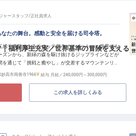
ジャースタッフ
/
正社員
求人
あなたの舞台。感動と安全を届ける司令塔。
五感で堪能できる「ロッテアライリゾート」。世界でも
｜福利厚生充実／世界基準の冒険を支える
ーズンから、新緑の森を駆け抜けるジップラインなどが
間を通じて「挑戦と癒やし」が交差するマウンテンリゾ
フは、この広大なフィールドを舞台に、ゲストへ一生モ
妙高市両善寺1966
給与
月給／240,000円～
300,000円
サーです。
この求人を詳しくみる
ティを運営することではありません。ゲスト一人ひとり
な言葉をかけ、安全という絶対的な土台の上で最高のス
の「おもてなし」の精神を持ち、ゲストのニーズに応え
質を決定づけます。