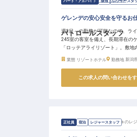
人柄重視の採用で学歴や経験は不
求人情報：
ロッテアライリゾート
の
レ
パート・アルバイト
宿泊
レジャースタ
あります。多国籍なスタッフと協
高い安全意識を持って取り組める
ゲレンデの安心安全を守るお仕
ストの心に鮮やかな色彩を添える
週2日～の勤務が可能なので、ラ
パトロールスタッフ
245室の客室を備え、長期滞在の
「ロッテアライリゾート」。敷地
トロールスタッフをお任せ。お客
新潟県
業態
リゾートホテル
勤務地
なお仕事です。スキーやスノーボ
人は2023年12月5日時点の情報で
この求人の問い合わせをす
求人情報：
UNPLAN kagurazaka
の
レ
正社員
宿泊
レジャースタッフ