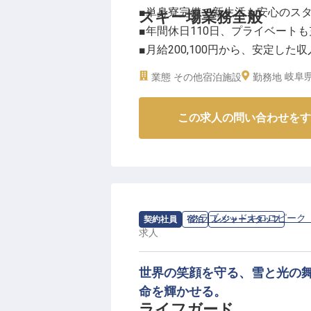
■単身寮完備で新生活も安心のス
スキー場業務全般
社会保険完備はもちろん、結婚祝
■年間休日110日、プライベートも
ベントを大切にするサポートが充
■月給200,100円から、安定した収
社員寮も完備しており、新しい環
■スキー場業務で季節の魅力を提
資格取得支援制度もあり、あなた
岐阜県
業態
その他宿泊施設
勤務地
温かい仲間たちと共に、おもてな
ーー【自然豊かな環境でのおもて
※2026年03月26日時点の情報です
この求人の問い合わせをす
岐阜県高山市の奥飛騨温泉郷平湯
様に心温まるおもてなしを提供し
スキー場業務を通じて、訪れる方
す。
リフト係やレンタル受付、パトロ
あなたのスキルを活かしてくださ
求人情報：
クラブメッドキロロピーク
契約社員
宿泊
レジャースタッフ
求人
お客様の笑顔が直接見られる、喜
世界の笑顔を守る、雪と光の
ーー【安心して長く働ける環境と
命を輝かせる。
新しい環境でのスタートを応援す
ライフガード