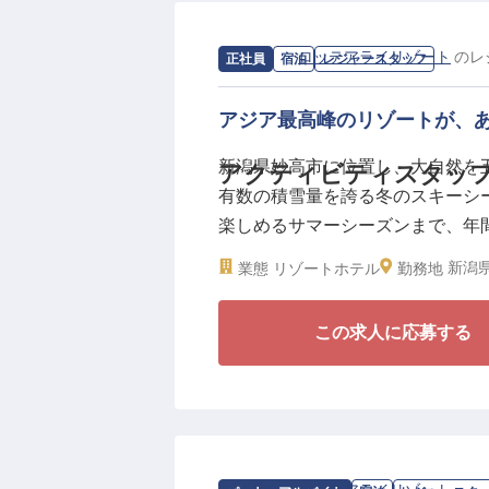
求人情報：
ロッテアライリゾート
の
レ
正社員
宿泊
レジャースタッフ
アジア最高峰のリゾートが、
新潟県妙高市に位置し、大自然を
アクティビティスタッフ
有数の積雪量を誇る冬のスキーシ
楽しめるサマーシーズンまで、年
ートです。アクティビティスタッ
新潟県
業態
リゾートホテル
勤務地
ノの思い出を提供するプロデュー
この求人に応募する
私たちの役割は、単にアクティビ
の体力や不安、期待を察し、最適
リルと感動を演出する。日本特有
る細やかな気配りが、サービスの