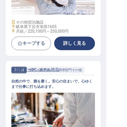
施設管理スタッフ（総合職）
施設業態
その他宿泊施設
勤務地
岐阜県下呂市幸田1605
給与
月給／220,100円～
250,000円
キープする
詳しく見る
奥飛騨ガーデンホテル焼岳
正社員
調理（調理師）
調理部門その他
自然の中で、腕を磨く。安心の住まいで、心ゆく
まで仕事に打ち込めます。