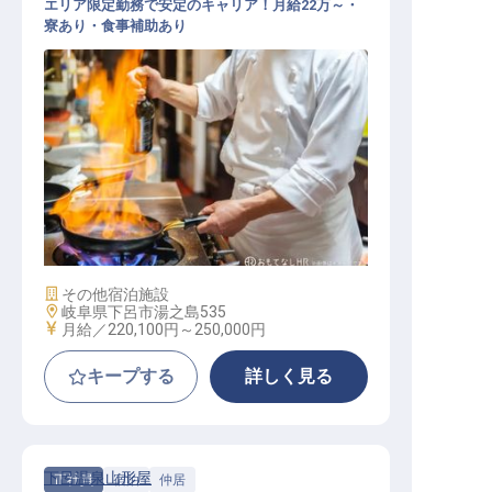
エリア限定勤務で安定のキャリア！月給22万～・
寮あり・食事補助あり
バイキングレストラン調理スタッフ
（下呂地区限定社員）
施設業態
その他宿泊施設
勤務地
岐阜県下呂市湯之島535
給与
月給／220,100円～
250,000円
キープする
詳しく見る
下呂温泉山形屋
正社員
宿泊
仲居