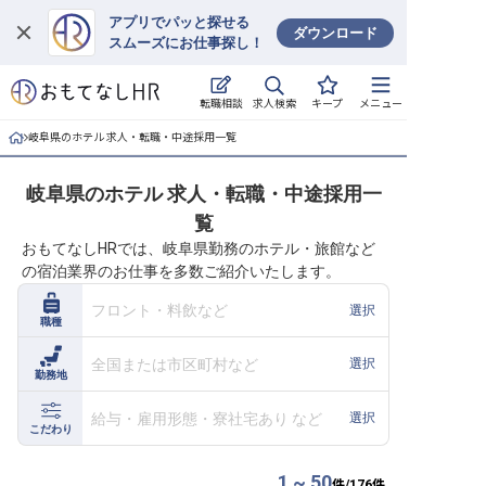
アプリでパッと探せる
ダウンロード
スムーズにお仕事探し！
ログイン
求人検索
転職相談
キープ
メニュー
求人・施設を探す
岐阜県のホテル 求人・転職・中途採用一覧
キープした求人
岐阜県のホテル 求人・転職・中途採用一
覧
就職・転職 合同説明会
おもてなしHRでは、岐阜県勤務のホテル・旅館など
の宿泊業界のお仕事を多数ご紹介いたします。
おもてなしHRについて
フロント・料飲など
選択
職種
ご利用の流れ
全国または市区町村など
選択
勤務地
よくある質問
給与・雇用形態・寮社宅あり など
選択
ホテル・宿泊業界情報コラム
こだわり
1 ~ 50
件/
176
件