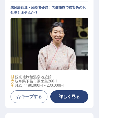
未経験歓迎・経験者優遇！老舗旅館で接客係のお
仕事しませんか？
仲居 / 正社員
施設業態
観光地旅館
温泉地旅館
勤務地
岐阜県下呂市湯之島260-1
給与
月給／180,000円～
230,000円
キープする
詳しく見る