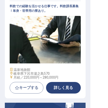
料飲での経験を活かせる仕事です。料飲課長募集
！単身・世帯用の寮あり。
リーダー・チーフ（料飲部門） / 正
社員
施設業態
温泉地旅館
勤務地
岐阜県下呂市湯之島570
給与
月給／220,000円～
280,000円
キープする
詳しく見る