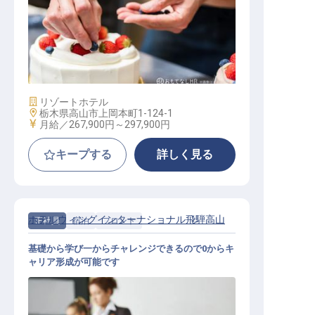
ペストリー
施設業態
リゾートホテル
勤務地
栃木県高山市上岡本町1-124-1
給与
月給／267,900円～
297,900円
キープする
詳しく見る
ホテルウィングインターナショナル飛騨高山
正社員
宿泊
フロント
基礎から学び一からチャレンジできるので0からキ
ャリア形成が可能です