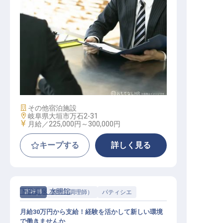
営業
施設業態
その他宿泊施設
勤務地
岐阜県大垣市万石2-31
給与
月給／225,000円～
300,000円
キープする
詳しく見る
下呂温泉 水明館
正社員
調理（調理師）
パティシエ
月給30万円から支給！経験を活かして新しい環境
で働きませんか