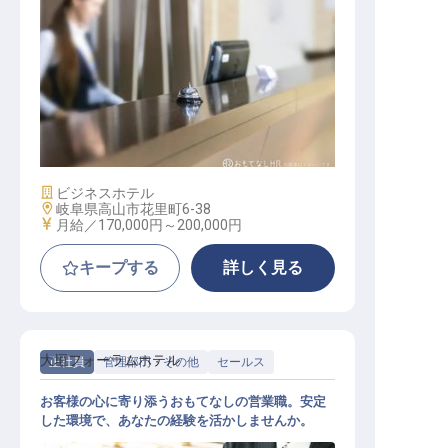
フロント / 正社員
施設業態
ビジネスホテル
勤務地
岐阜県高山市花里町6-38
給与
月給／170,000円～
200,000円
キープする
詳しく見る
大垣フォーラムホテル
正社員
管理部門・その他
セールス
お客様の心に寄り添うおもてなしの営業職。安定
した環境で、あなたの経験を活かしませんか。