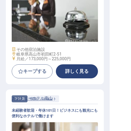
フロント
施設業態
その他宿泊施設
勤務地
岐阜県高山市初田町2-51
給与
月給／173,000円～
225,000円
キープする
詳しく見る
カントリーホテル高山
正社員
宿泊
フロント
未経験者歓迎・年休101日！ビジネスにも観光にも
便利なホテルで働けます