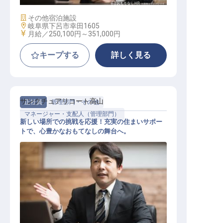
施設業態
その他宿泊施設
勤務地
岐阜県下呂市幸田1605
給与
月給／250,100円～
351,000円
キープする
詳しく見る
サンクチュアリコート高山
正社員
管理部門・その他
マネージャー・支配人（管理部門）
新しい場所での挑戦を応援！充実の住まいサポー
トで、心豊かなおもてなしの舞台へ。
美術館事務局長