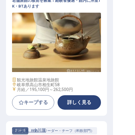
老舗旅館の板前を募集！経験者優遇・館内に洋室1
K・BTあります
和食 / 正社員
施設業態
観光地旅館
温泉地旅館
勤務地
岐阜県高山市相生町58
給与
月給／195,100円～
262,500円
キープする
詳しく見る
下呂温泉 小川屋
正社員
料飲
リーダー・チーフ（料飲部門）