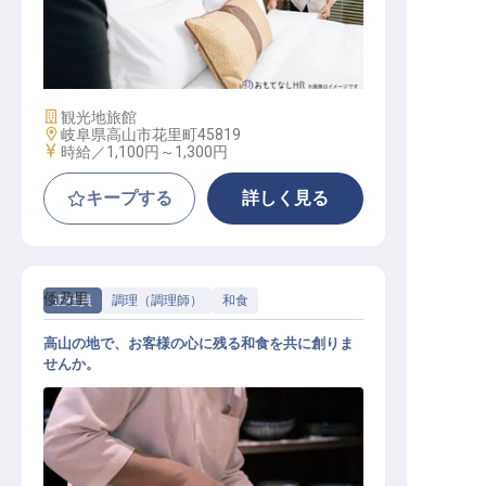
清掃スタッフ（土日祝のみ）
施設業態
観光地旅館
勤務地
岐阜県高山市花里町45819
給与
時給／1,100円～
1,300円
キープする
詳しく見る
倭乃里
正社員
調理（調理師）
和食
高山の地で、お客様の心に残る和食を共に創りま
せんか。