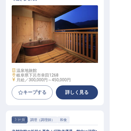
パティシエ
施設業態
温泉地旅館
勤務地
岐阜県下呂市幸田1268
給与
月給／300,000円～
450,000円
キープする
詳しく見る
旅館田邊
正社員
調理（調理師）
和食