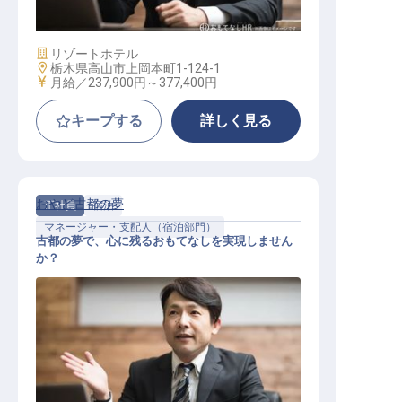
施設業態
リゾートホテル
勤務地
栃木県高山市上岡本町1-124-1
給与
月給／237,900円～
377,400円
キープする
詳しく見る
おやど古都の夢
正社員
宿泊
マネージャー・支配人（宿泊部門）
古都の夢で、心に残るおもてなしを実現しません
か？