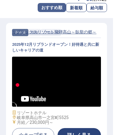
転職サポートに申し込む
おすすめ順
新着順
給与順
無料
採用をお考えの企業様へ
リブマックスリゾート飛騨高山～臥龍の郷～
正社員
宿泊
フロント
2025年12月リブランドオープン！好待遇と共に新
しいキャリアの道
フロント│寮費0円／年間休日120日
／安定企業／未経験可／経験者歓迎
施設業態
リゾートホテル
勤務地
岐阜県高山市一之宮町5525
給与
月給／230,000円～