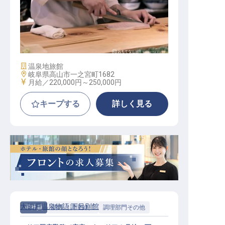
調理
施設業態
温泉地旅館
勤務地
岐阜県高山市一之宮町1682
給与
月給／220,000円～
250,000円
キープする
詳しく見る
大江戸温泉物語 下呂別館
正社員
調理（調理師）
調理部門その他