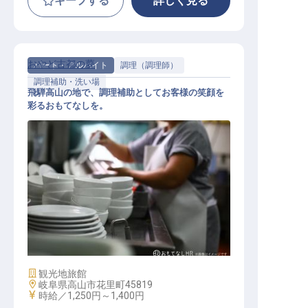
キープする
詳しく見る
おやど古都の夢
パート・アルバイト
調理（調理師）
調理補助・洗い場
飛騨高山の地で、調理補助としてお客様の笑顔を
彩るおもてなしを。
調理補助スタッフ
施設業態
観光地旅館
勤務地
岐阜県高山市花里町45819
給与
時給／1,250円～
1,400円