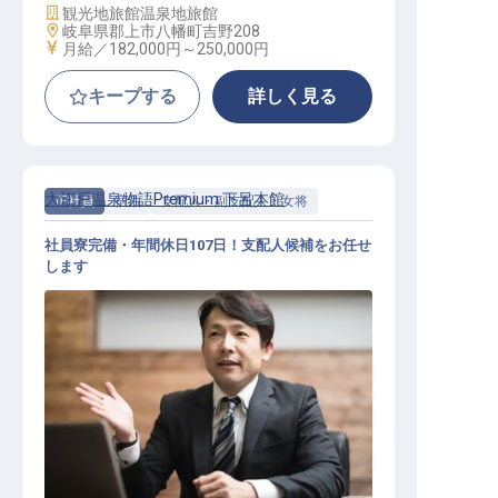
施設業態
観光地旅館
温泉地旅館
勤務地
岐阜県郡上市八幡町吉野208
給与
月給／182,000円～
250,000円
キープする
詳しく見る
大江戸温泉物語Premium 下呂本館
正社員
宿泊
支配人・副支配人・女将
社員寮完備・年間休日107日！支配人候補をお任せ
します
支配人・副支配人・女将 / 正社員