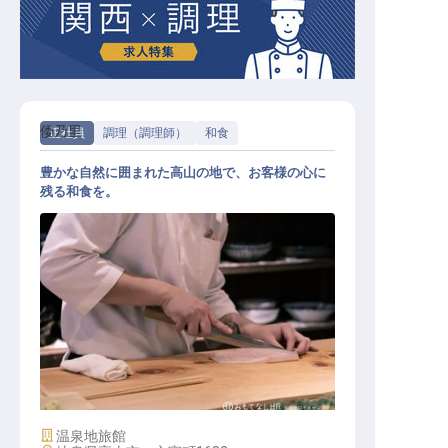
倭乃里
正社員
調理（調理師）
和食
豊かな自然に囲まれた高山の地で、お客様の心に
残る和食を。
調理
施設業態
温泉地旅館