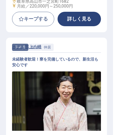
勤務地
岐阜県高山市一之宮町1682
給与
月給／220,000円～
250,000円
キープする
詳しく見る
ホテル郡上八幡
正社員
宿泊
仲居
未経験者歓迎！寮を完備しているので、新生活も
安心です
仲居