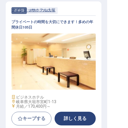
クインテッサホテル大垣
正社員
宿泊
フロント
プライベートの時間を大切にできます！多めの年
間休日105日
フロントスタッフ
施設業態
ビジネスホテル
勤務地
岐阜県大垣市宮町1-13
給与
月給／170,400円～
キープする
詳しく見る