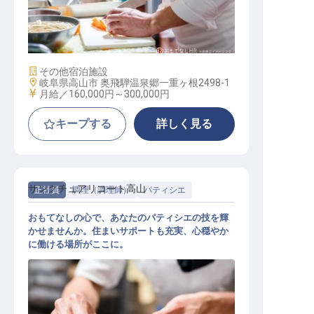
調理師
施設業態
その他宿泊施設
勤務地
岐阜県高山市 奥飛騨温泉郷一重ヶ根2498-1
給与
月給／160,000円～
300,000円
キープする
詳しく見る
サンクチュアリコート高山
正社員
調理（調理師）
パティシエ
おもてなしの心で、あなたのパティシエの技を輝
かせませんか。住まいサポートも充実、心穏やか
に働ける場所がここに。