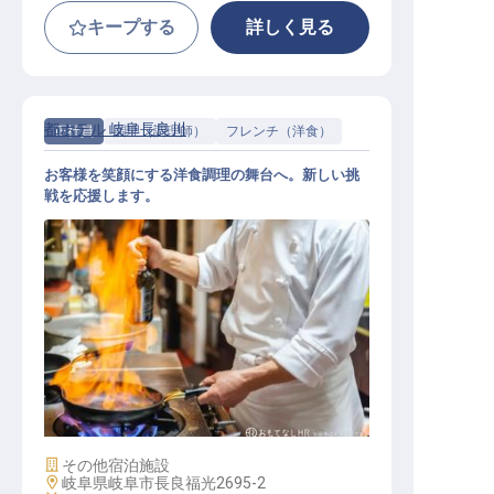
キープする
詳しく見る
都ホテル 岐阜長良川
正社員
調理（調理師）
フレンチ（洋食）
お客様を笑顔にする洋食調理の舞台へ。新しい挑
戦を応援します。
洋食調理
施設業態
その他宿泊施設
勤務地
岐阜県岐阜市長良福光2695-2