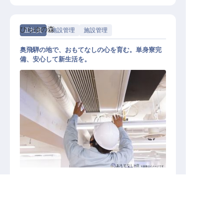
ひらゆの森
正社員
施設管理
施設管理
奥飛騨の地で、おもてなしの心を育む。単身寮完
備、安心して新生活を。
施設管理
施設業態
その他宿泊施設
勤務地
岐阜県高山市奥飛騨温泉郷平湯763-1
岐阜県の求人を紹介してもらう
給与
月給／200,100円～
キープする
詳しく見る