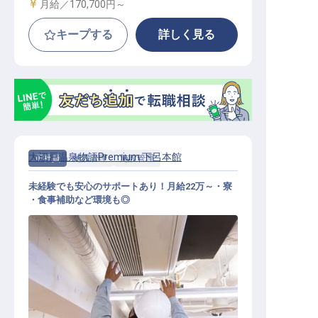
給与
月給／170,700円～
キープする
詳しく見る
大江戸温泉物語Premium 下呂本館
正社員
施設管理
施設管理
未経験でも安心のサポートあり！月給22万～・寮
・食事補助など環境も◎