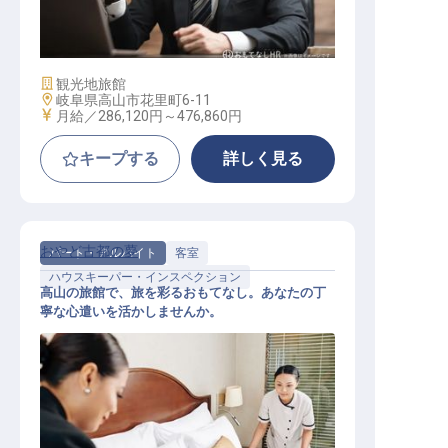
フロアマネージャー
施設業態
観光地旅館
勤務地
岐阜県高山市花里町6-11
給与
月給／286,120円～
476,860円
キープする
詳しく見る
おやど古都の夢
パート・アルバイト
客室
ハウスキーパー・インスペクション
高山の旅館で、旅を彩るおもてなし。あなたの丁
寧な心遣いを活かしませんか。