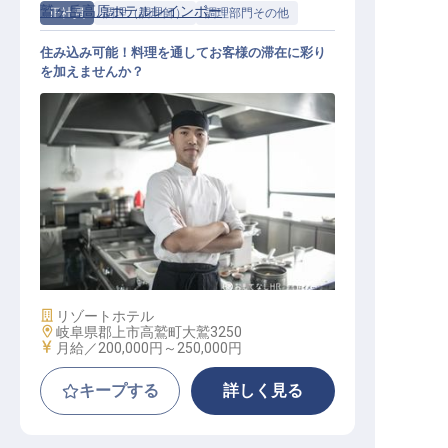
鷲ヶ岳高原ホテルレインボー
正社員
調理（調理師）
調理部門その他
住み込み可能！料理を通してお客様の滞在に彩り
を加えませんか？
調理人
施設業態
リゾートホテル
勤務地
岐阜県郡上市高鷲町大鷲3250
給与
月給／200,000円～
250,000円
キープする
詳しく見る