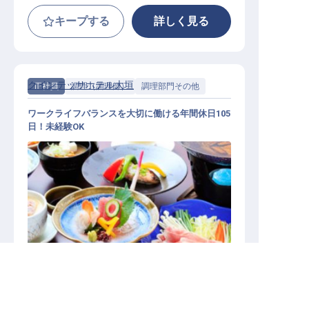
キープする
詳しく見る
クインテッサホテル大垣
正社員
調理（調理師）
調理部門その他
ワークライフバランスを大切に働ける年間休日105
日！未経験OK
調理部門その他 / 正社員
求人を紹介してもらう
施設業態
ビジネスホテル
勤務地
岐阜県大垣市宮町1-13