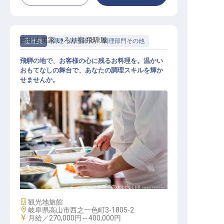
百年古民家 いろり宿 飛騨屋
正社員
調理（調理師）
調理部門その他
飛騨の地で、お客様の心に残るお料理を。温かい
おもてなしの舞台で、あなたの調理スキルを輝か
せませんか。
調理スタッフ
施設業態
観光地旅館
勤務地
岐阜県高山市西之一色町3-1805-2
給与
月給／270,000円～
400,000円