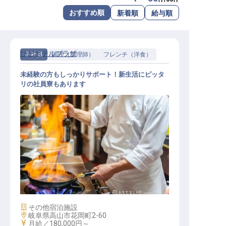
転職サポートに申し込む
おすすめ順
新着順
給与順
無料
採用をお考えの企業様へ
ひだホテルプラザ
正社員
調理（調理師）
フレンチ（洋食）
未経験の方もしっかりサポート！新生活にピッタ
リの社員寮もあります
洋食調理士・見習い
施設業態
その他宿泊施設
勤務地
岐阜県高山市花岡町2-60
給与
月給／180,000円～