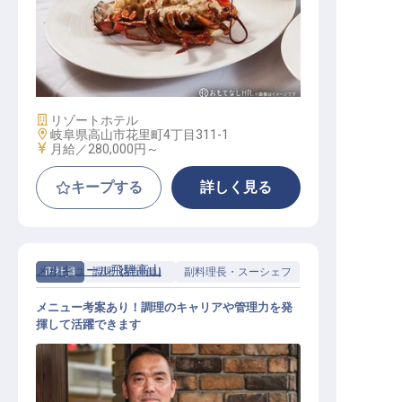
シェフ・ド・パルティ（部門シェフ
）
施設業態
リゾートホテル
勤務地
岐阜県高山市花里町4丁目311-1
給与
月給／280,000円～
キープする
詳しく見る
メルキュール飛騨高山
正社員
調理（調理師）
副料理長・スーシェフ
メニュー考案あり！調理のキャリアや管理力を発
揮して活躍できます