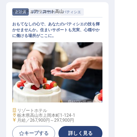
サンクチュアリコート高山
正社員
調理（調理師）
パティシエ
おもてなしの心で、あなたのパティシエの技を輝
かせませんか。住まいサポートも充実、心穏やか
に働ける場所がここに。
ペストリー
施設業態
リゾートホテル
勤務地
栃木県高山市上岡本町1-124-1
給与
月給／267,900円～
297,900円
キープする
詳しく見る