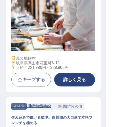
調理
施設業態
温泉地旅館
勤務地
岐阜県高山市花里町6-11
給与
月給／221,980円～
328,800円
キープする
詳しく見る
トヨタ白川郷自然学校
正社員
調理（調理師）
調理部門その他
住み込みで働ける環境。白川郷の大自然で本格フ
レンチを極める