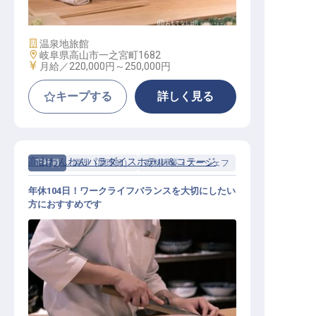
施設業態
温泉地旅館
勤務地
岐阜県高山市一之宮町1682
給与
月給／220,000円～
250,000円
キープする
詳しく見る
高山わんわんパラダイスホテル＆コテージ
正社員
調理（調理師）
副料理長・スーシェフ
年休104日！ワークライフバランスを大切にしたい
方におすすめです