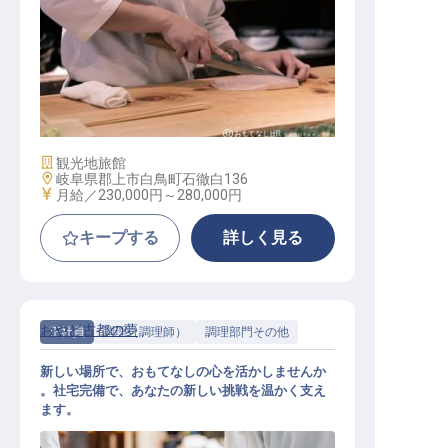
料理人（和食懐石）
施設業態
観光地旅館
勤務地
岐阜県郡上市白鳥町石徹白136
給与
月給／230,000円～
280,000円
キープする
詳しく見る
おやど古都の夢
正社員
調理（調理師）
調理部門その他
新しい場所で、おもてなしの心を活かしませんか
。社宅完備で、あなたの新しい挑戦を温かく支え
ます。