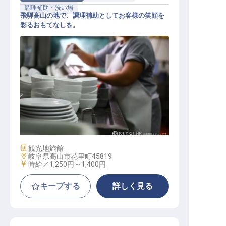
調理補助・洗い場
飛騨高山の地で、調理補助としてお客様の笑顔を
彩るおもてなしを。
調理補助スタッフ
施設業態
観光地旅館
勤務地
岐阜県高山市花里町45819
給与
時給／1,250円～
1,400円
キープする
詳しく見る