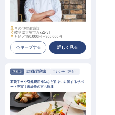
料理長候補
施設業態
その他宿泊施設
勤務地
岐阜県大垣市万石2-31
給与
月給／180,000円～
300,000円
キープする
詳しく見る
メルキュール飛騨高山
正社員
調理（調理師）
フレンチ（洋食）
家賃手当や引越費用補助など住まいに関するサポ
ート充実！未経験の方も歓迎