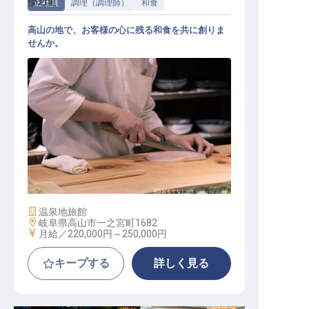
倭乃里
正社員
調理（調理師）
和食
高山の地で、お客様の心に残る和食を共に創りま
せんか。
調理
施設業態
温泉地旅館
勤務地
岐阜県高山市一之宮町1682
給与
月給／220,000円～
250,000円
キープする
詳しく見る