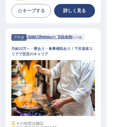
キープする
詳しく見る
大江戸温泉物語Premium 下呂本館
正社員
調理（調理師）
調理部門その他
月給22万～・寮あり・食事補助あり！下呂温泉エ
リアで安定のキャリア
バイキングレストラン調理スタッフ
（下呂地区限定社員）
施設業態
その他宿泊施設