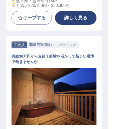
勤務地
岐阜県下呂市幸田1605
給与
月給／220,100円～
250,000円
キープする
詳しく見る
下呂温泉 水明館
正社員
調理（調理師）
パティシエ
月給30万円から支給！経験を活かして新しい環境
で働きませんか
パティシエ