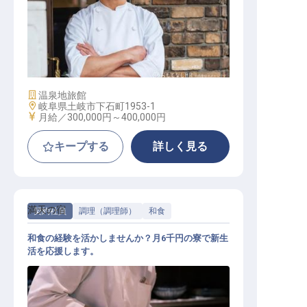
和食調理(料理長クラス)
施設業態
温泉地旅館
勤務地
岐阜県土岐市下石町1953-1
給与
月給／300,000円～
400,000円
キープする
詳しく見る
満天の宿
契約社員
調理（調理師）
和食
和食の経験を活かしませんか？月6千円の寮で新生
活を応援します。