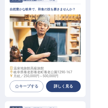
自然豊かな岐阜で、和食の技を磨きませんか？
キッチン、調理
施設業態
温泉地旅館
高級旅館
勤務地
岐阜県養老郡養老町養老公園1290-167
給与
月給／250,000円～
500,000円
キープする
詳しく見る