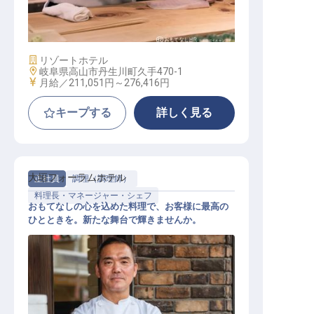
和食副料理長候補
施設業態
リゾートホテル
勤務地
岐阜県高山市丹生川町久手470-1
給与
月給／211,051円～
276,416円
キープする
詳しく見る
大垣フォーラムホテル
正社員
調理（調理師）
料理長・マネージャー・シェフ
おもてなしの心を込めた料理で、お客様に最高の
ひとときを。新たな舞台で輝きませんか。