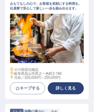
おもてなしの心で、お客様を笑顔にする料理を。
社員寮で安心して新しい一歩を踏み出せます。
キッチンスタッフ（洋食・ブッフェ
レストラン）
施設業態
その他宿泊施設
勤務地
岐阜県高山市西之一色町2-180
給与
月給／205,000円～
250,000円
キープする
詳しく見る
滝元館 遊季の里
正社員
調理（調理師）
和食