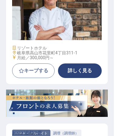
スーシェフ・二番手
施設業態
リゾートホテル
勤務地
岐阜県高山市花里町4丁目311-1
給与
月給／300,000円～
キープする
詳しく見る
おやど古都の夢
パート・アルバイト
調理（調理師）