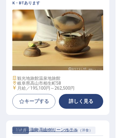
K・BTあります
和食 / 正社員
施設業態
観光地旅館
温泉地旅館
勤務地
岐阜県高山市相生町58
給与
月給／195,100円～
262,500円
キープする
詳しく見る
飛騨高山温泉 高山グリーンホテル
正社員
調理（調理師）
フレンチ（洋食）