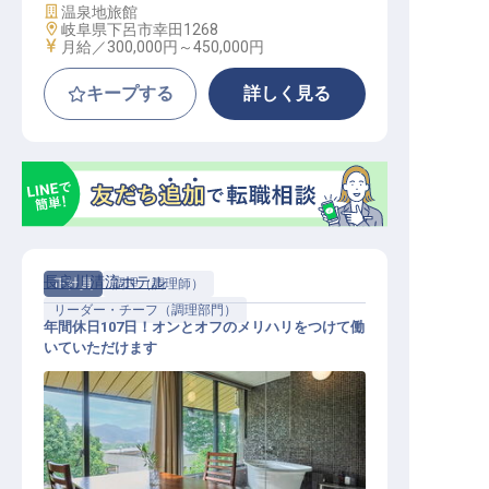
施設業態
温泉地旅館
勤務地
岐阜県下呂市幸田1268
給与
月給／300,000円～
450,000円
キープする
詳しく見る
長良川清流ホテル
正社員
調理（調理師）
リーダー・チーフ（調理部門）
年間休日107日！オンとオフのメリハリをつけて働
いていただけます