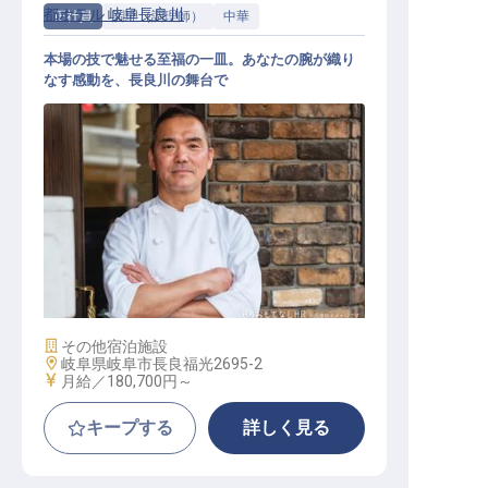
都ホテル 岐阜長良川
正社員
調理（調理師）
中華
本場の技で魅せる至福の一皿。あなたの腕が織り
なす感動を、長良川の舞台で
中国調理
施設業態
その他宿泊施設
勤務地
岐阜県岐阜市長良福光2695-2
給与
月給／180,700円～
キープする
詳しく見る