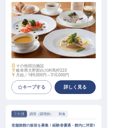
調理スタッフ
施設業態
その他宿泊施設
勤務地
岐阜県大野郡白川村馬狩223
給与
月給／189,000円～
310,000円
キープする
詳しく見る
旅館田邊
正社員
調理（調理師）
和食
老舗旅館の板前を募集！経験者優遇・館内に洋室1