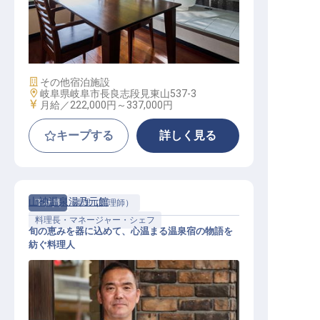
イタリアン調理スタッフ（チーフ候
補）
施設業態
その他宿泊施設
勤務地
岐阜県岐阜市長良志段見東山537-3
給与
月給／222,000円～
337,000円
キープする
詳しく見る
山神温泉湯乃元館
正社員
調理（調理師）
料理長・マネージャー・シェフ
旬の恵みを器に込めて、心温まる温泉宿の物語を
紡ぐ料理人