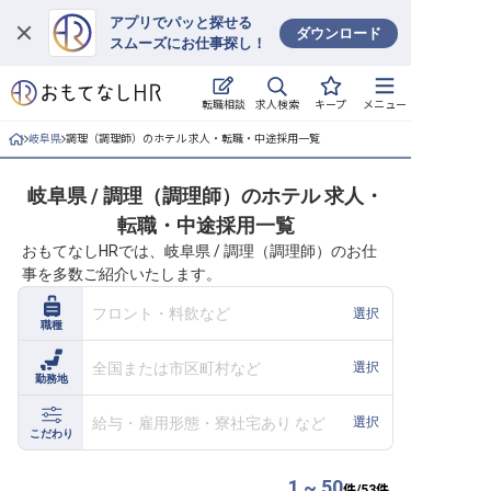
アプリでパッと探せる
ダウンロード
スムーズにお仕事探し！
ログイン
求人検索
転職相談
キープ
メニュー
求人・施設を探す
岐阜県
調理（調理師）のホテル 求人・転職・中途採用一覧
キープした求人
岐阜県 / 調理（調理師）のホテル 求人・
転職・中途採用一覧
就職・転職 合同説明会
おもてなしHRでは、岐阜県 / 調理（調理師）のお仕
事を多数ご紹介いたします。
おもてなしHRについて
フロント・料飲など
選択
職種
ご利用の流れ
全国または市区町村など
選択
勤務地
よくある質問
給与・雇用形態・寮社宅あり など
選択
ホテル・宿泊業界情報コラム
こだわり
1 ~ 50
件/
53
件