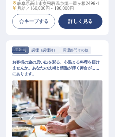
勤務地
岐阜県高山市奥飛騨温泉郷一重ヶ根2498-1
給与
月給／160,000円～
180,000円
キープする
詳しく見る
紗々羅
正社員
調理（調理師）
調理部門その他
お客様の旅の思い出を彩る、心温まる料理を届け
ませんか。あなたの技術と情熱が輝く舞台がここ
にあります。
調理師・調理師見習い