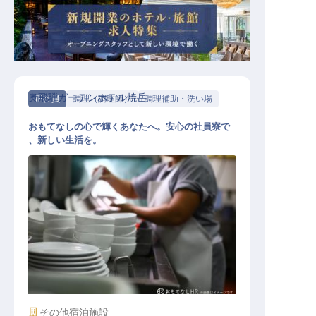
奥飛騨ガーデンホテル焼岳
正社員
調理（調理師）
調理補助・洗い場
おもてなしの心で輝くあなたへ。安心の社員寮で
、新しい生活を。
雑務・洗い場
施設業態
その他宿泊施設