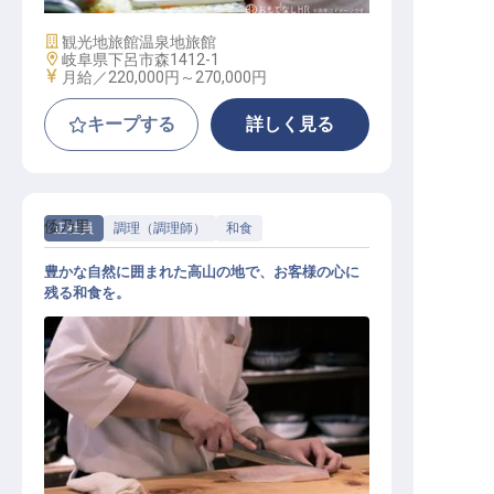
施設業態
観光地旅館
温泉地旅館
勤務地
岐阜県下呂市森1412-1
給与
月給／220,000円～
270,000円
キープする
詳しく見る
倭乃里
正社員
調理（調理師）
和食
豊かな自然に囲まれた高山の地で、お客様の心に
残る和食を。
調理