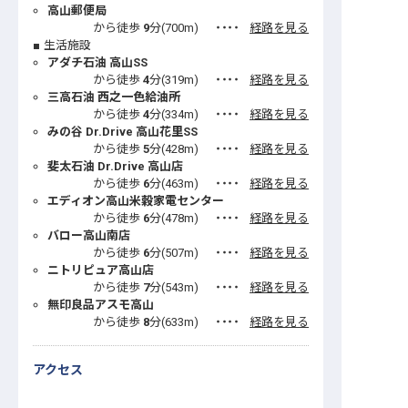
高山郵便局
から徒歩
9
分(
700
m)
・・・・
経路を見る
生活施設
アダチ石油 高山SS
から徒歩
4
分(
319
m)
・・・・
経路を見る
三高石油 西之一色給油所
から徒歩
4
分(
334
m)
・・・・
経路を見る
みの谷 Dr.Drive 高山花里SS
から徒歩
5
分(
428
m)
・・・・
経路を見る
斐太石油 Dr.Drive 高山店
から徒歩
6
分(
463
m)
・・・・
経路を見る
エディオン高山米穀家電センター
から徒歩
6
分(
478
m)
・・・・
経路を見る
バロー高山南店
から徒歩
6
分(
507
m)
・・・・
経路を見る
ニトリピュア高山店
から徒歩
7
分(
543
m)
・・・・
経路を見る
無印良品アスモ高山
から徒歩
8
分(
633
m)
・・・・
経路を見る
アクセス