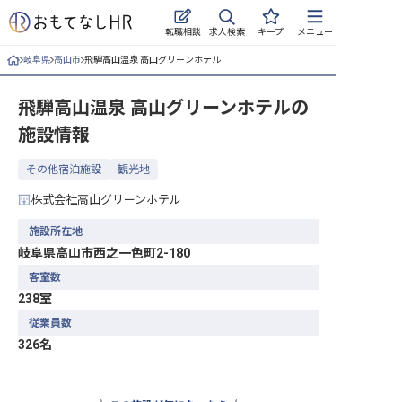
求人検索
転職相談
キープ
メニュー
岐阜県
高山市
飛騨高山温泉 高山グリーンホテル
ログイン
飛騨高山温泉 高山グリーンホテル
の
求人・施設を探す
施設情報
キープした求人
その他宿泊施設
観光地
就職・転職 合同説明会
株式会社高山グリーンホテル
おもてなしHRについて
施設所在地
岐阜県高山市西之一色町2-180
ご利用の流れ
客室数
238室
よくある質問
従業員数
326名
ホテル・宿泊業界情報コラム