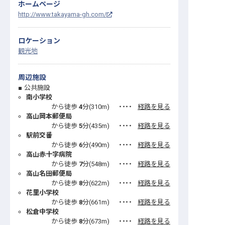
ホームページ
http://www.takayama-gh.com/
ロケーション
観光地
周辺施設
公共施設
南小学校
から徒歩
4
分(
310
m)
・・・・
経路を見る
高山岡本郵便局
から徒歩
5
分(
435
m)
・・・・
経路を見る
駅前交番
から徒歩
6
分(
490
m)
・・・・
経路を見る
高山赤十字病院
から徒歩
7
分(
548
m)
・・・・
経路を見る
高山名田郵便局
から徒歩
8
分(
622
m)
・・・・
経路を見る
花里小学校
から徒歩
8
分(
661
m)
・・・・
経路を見る
松倉中学校
から徒歩
8
分(
673
m)
・・・・
経路を見る