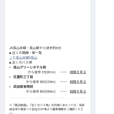
JR高山本線・高山駅から徒歩約6分
近くの路線・駅一覧
ＪＲ高山本線
高山
近くのバス停
高山グリーンホテル前
から徒歩
1
分(
81
m)
・・・・
経路を見る
花里町三丁目
から徒歩
3
分(
259
m)
・・・・
経路を見る
武田接骨院前
から徒歩
5
分(
385
m)
・・・・
経路を見る
※
『周辺施設』
『近くのバス停』
の利用にあたっては、当該
自治体や運営バス会社のHP等より最新情報をご確認くださ
い。