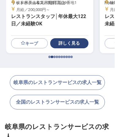
ワットホテル&スパ飛騨高山
岐阜県高山市花里町3丁目39番地1
Hotel and Spa 
岐阜県高山市天満
月給／200,000円～
月給／210,00
レストランスタッフ│年休最大122
レストランサー
日／未経験OK
未経験OK／賞
詳しく見る
キープ
岐阜県のレストランサービスの求人一覧
全国のレストランサービスの求人一覧
岐阜県のレストランサービスの求
人