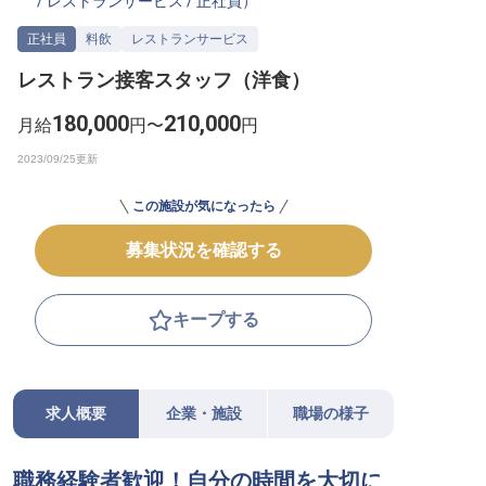
/
レストランサービス
/
正社員
）
転職サポートに申し込む
無料
正社員
料飲
レストランサービス
レストラン接客スタッフ（洋食）
採用をお考えの企業様へ
180,000
210,000
月給
円〜
円
この施設が気になったら
募集状況を確認する
キープする
求人概要
企業・施設
職場の様子
職務経験者歓迎！自分の時間を大切に