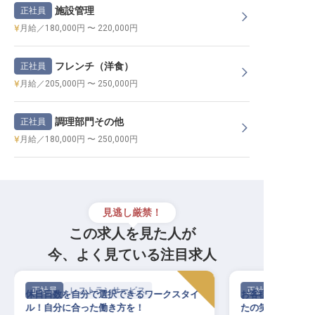
施設管理
正社員
月給／180,000円 〜 220,000円
フレンチ（洋食）
正社員
月給／205,000円 〜 250,000円
調理部門その他
正社員
月給／180,000円 〜 250,000円
見逃し厳禁！
この求人を見た人が
今、よく見ている注目求人
正社員
レストランサービス
正社員
休日日数を自分で選択できるワークスタイ
お客様の「ありが
ル！自分に合った働き方を！
たの笑顔が光るキ