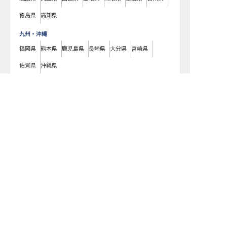
徳島県
高知県
九州・沖縄
福岡県
熊本県
鹿児島県
長崎県
大分県
宮崎県
佐賀県
沖縄県
飛騨高山温泉 高山グリーンホテルで募集している求人の詳細ページです。
おもてなしHRでは飛騨高山温泉 高山グリーンホテルの募集情報に精通し
たキャリアアドバイザーが、求人情報や転職活動をサポートします。岐阜
県でホテル・旅館の求人・転職情報をお探しの方にピッタリです。ビジネ
スホテルや温泉旅館など
高山市
で気になるホテル・旅館の求人があれば、
電話やメールでお問い合わせください。ホテル・旅館の求人・就職・転職
なら【おもてなしHR】
おもてなしHR
が
あなたのお仕事探しを
お手伝いします！