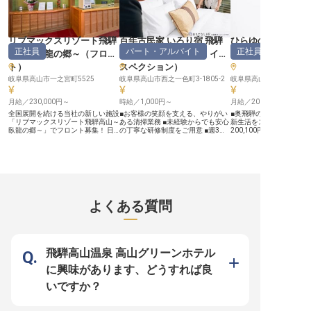
す。 ーー【安心して長く働ける環
境とキャリアアップ】 正
て月給208,800円から
与に加え、単身寮を完備
め、遠方からのご応募も
リブマックスリゾート飛騨
百年古民家 いろり宿 飛騨
ひらゆの森
年間休日110日とプライ
正社員
パート・アルバイト
正社員
高山～臥龍の郷～
（
フロン
屋
（
ハウスキーパー・イン
ッフ
）
間も大切にでき、心身と
た毎日を送ることができま
ト
）
スペクション
）
会保険完備、通勤手当、
岐阜県高山市一之宮町5525
岐阜県高山市西之一色町3-1805-2
ど福利厚生も充実してお
を据えて働きたい方に最
す。 未経験の方でも、先
月給／230,000円～
時給／1,000円～
月給／200,100円～
フが丁寧に指導いたしま
心して新しいキャリアを
全国展開を続ける当社の新しい施設
■お客様の笑顔を支える、やりがい
■奥飛騨の自然に囲まれ
きます。 ※2026年03月
「リブマックスリゾート飛騨高山～
ある清掃業務 ■未経験からでも安心
新生活をスタート ■安定
情報です
臥龍の郷～」でフロント募集！ 日
の丁寧な研修制度をご用意 ■週3日
200,100円から、正社
本二百名山の一つ、「位山」の麓に
～、1日5時間の勤務でプライベー
活躍 ■スキー場やキャン
佇み、落ち着きをイメージした客室
トも充実 ■時給1,000円から、昇給
彩な業務に挑戦できる ■
やレストラン。自慢の温泉は広々と
ありで頑張りを評価 ーー【古民家
110日、週休2日でプラ
した大浴場を始め、自然に囲まれた
でのおもてなしを支える清掃の仕
充実 ーー【奥飛騨の豊かな自然と
桧風呂や岩風呂など種類豊富で、ゆ
事】 築100年の趣ある古民家で、お
共にお客様をお迎えする】
っくりと時間が流れる中、位山から
客様が心安らぐ滞在を過ごせるよ
温泉郷平湯の雄大な自然
湧き出る鉱泉を満喫できます。ジャ
う、心を込めて清掃業務をお願いし
客様に忘れられない思い
グジーやサウナもあり、満足度の高
ます。客室は全部で6室と、一つひ
お仕事です。 スキー場や
よくある質問
い癒し時間をお届けしています。
とつの空間に丁寧に向き合える環境
場での業務を通じて、四
◆安定企業のリブマックスグルー
です。 お客様がチェックアウトさ
しい景色に囲まれながら
プ！ ◇寮費無料！定期的な出費を
れた後の客室清掃、アメニティ補
おもてなしを提供します。
削減 ◆未経験OK。他業種からのス
充、シーツ交換、そして共用スペー
係やレンタル受付、パト
タッフも多数 ◇年休120日でプラ
スの清掃まで、あなたの細やかな気
キー学校講師、通訳など
イベートも充実 ――安定企業なら
配りがお客様の旅の思い出を彩りま
たる業務は、あなたの可
飛騨高山温泉 高山グリーンホテル
では！働きやすさを追求したサポー
す。 ーー【働きやすい環境とキャ
げ、お客様との出会いを
ト体制 1998年に不動産仲介から始
リアアップの機会】 清掃業務が初
でしょう。 自然の中で働
に興味があります、どうすれば良
め、今ではホテルやマンション、飲
めての方もご安心ください。充実し
感じながら、お客様の笑
食と幅広く事業を展開している「株
た研修制度がありますので、基礎か
考えたサービスを追求し
いですか？
式会社リブマックス」。安定基盤を
らしっかりと学ぶことができます。
い。 ーー【安心の環境でキャリア
もつ当社ならではの好待遇をご用意
勤務は10時から15時までの1日5時
を築き、成長を実感する】
しています。社員寮はなんと全額会
間、週3日からのシフト制で、ご自
環境でのスタートを応援