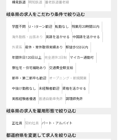
樽見鉄道
明知鉄道
養老鉄道養老線
岐阜県の求人をこだわり条件で絞り込む
学歴不問
U・Iターン歓迎
転勤なし
残業月20時間以内
海外勤務・出張あり
英語を活かせる
中国語を活かせる
外資系
産休・育休取得実績あり
駅徒歩5分以内
年間休日120日以上
完全週休2日制
マイカー通勤可
寮社宅・住宅補助あり
交通費全額支給
新卒・第二新卒も歓迎
オープニング・新規開業
中抜け勤務なし
未経験者歓迎
資格を活かせる
実務経験者優遇
普通自動車免許
調理師免許
岐阜県の求人を雇用形態で絞り込む
正社員
契約社員
パート・アルバイト
都道府県を変更して求人を絞り込む