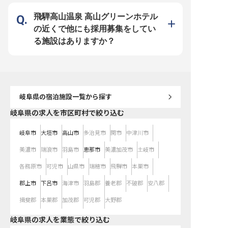
社負担（水道・光熱費のみ自己負
身のライフスタイルに合わせて無理
単身寮を完備しており、
担）！年間休日は業界屈指の120日
なく働けます。月8～9日のお休み
ご応募も安心です。 月給20
のため、自分の時間を確保しつつ無
や有給休暇、育児・介護休暇も取得
からの安定した給与体系
飛騨高山温泉 高山グリーンホテル
理のない働き方を実現できます。幅
可能。 時給は1,000円からスタート
会保険完備や通勤・家族
広いスキルを身に付けて、充実した
し、年1回の昇給であなたの頑張り
充実した福利厚生で長く
の近くで他にも採用募集をしてい
昇給・昇格・キャリアアップ制度で
をしっかりと評価します。 ※2026
ける環境を整えています。
思う存分成長してください！
年03月26日時点の情報です
日110日、週休2日制で
る施設はありますか？
トの時間も大切にできます
様への「おもてなしの心
しながら、多様な業務経
て、あなた自身のキャリ
着実に実現できる職場で
※2026年03月26日時点
岐阜県
の宿泊施設一覧から探す
岐阜県の求人を市区町村で絞り込む
岐阜市
大垣市
高山市
多治見市
関市
中津川市
美濃市
瑞浪市
羽島市
恵那市
美濃加茂市
土岐市
各務原市
可児市
山県市
瑞穂市
飛騨市
本巣市
郡上市
下呂市
海津市
羽島郡
養老郡
不破郡
安八郡
揖斐郡
本巣郡
加茂郡
可児郡
大野郡
岐阜県の求人を業態で絞り込む