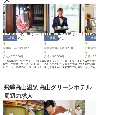
下呂温泉 小川屋
（
レスト
ひだホテルプラザ
（
レスト
ひらゆの森
正社員
正社員
正社員
ランサービス
）
ランサービス
）
ービス
）
岐阜県下呂市湯之島570
岐阜県高山市花岡町2-60
月給／200,000円～
月給／180,000円～
月給／208,800円～
下呂温泉の中に佇んでおり、観光旅
レストランサービスとして、あなた
■単身寮完備で新生活も
館として営業している「小川屋」。
のおもてなしでゲストの滞在に華を
騨での暮らし ■月給208,8
レストラン中央のオープンキッチン
添えませんか。未経験の方も歓迎し
ら、安定した収入で働く 
で、調理人が仕上げた出来立てのお
ます。社員寮があるので、新生活を
110日、プライベートも
料理を提供している、お食事処「季
お考えの方もお仕事のスタートがス
■未経験からおもてなし
咲亭」の接客係を募集します。未経
ムーズです。賞与は年2回支給・昇
指せる環境 ーー【奥飛騨の豊かな
験者歓迎！先輩が親切・丁寧に仕事
給あり！頑張った分、やりがいを感
自然と温かいおもてなし】
を教えますので安心して働ける環境
じられる職場です。ひだホテルプラ
高山市奥飛騨温泉郷平湯
です。1日300円の食事手当あり。
飛騨高山温泉 高山グリーンホテル
ザは、各分野で腕を磨いた料理人が
当施設は、雄大な自然に
寮もご用意しているので、家族でも
作る和・洋・中の料理が自慢のホテ
しの空間を提供しています
単身でも入居可能です。和やかな場
ル。朝食では、郷土料理や地元の食
様に心から安らぎを感じ
周辺の求人
所でお客様におもてなしをしません
材で作る料理をビュッフェ形式で提
るよう、スタッフ一人ひ
か。※この求人は2021年11月2日時
供しています。※この求人は2023年
を込めたおもてなしを大
点での情報です
11月13日時点の情報です
ます。 厨房補助、ホール
務を通じて、お客様の旅
彩る一員として活躍しま
温かい笑顔と心遣いで、
迎えする喜びを感じられ