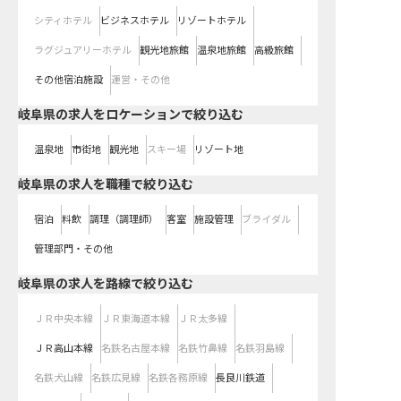
シティホテル
ビジネスホテル
リゾートホテル
ラグジュアリーホテル
観光地旅館
温泉地旅館
高級旅館
その他宿泊施設
運営・その他
岐阜県の求人をロケーションで絞り込む
温泉地
市街地
観光地
スキー場
リゾート地
岐阜県の求人を職種で絞り込む
宿泊
料飲
調理（調理師）
客室
施設管理
ブライダル
管理部門・その他
岐阜県
の求人を路線で絞り込む
ＪＲ中央本線
ＪＲ東海道本線
ＪＲ太多線
ＪＲ高山本線
名鉄名古屋本線
名鉄竹鼻線
名鉄羽島線
名鉄犬山線
名鉄広見線
名鉄各務原線
長良川鉄道