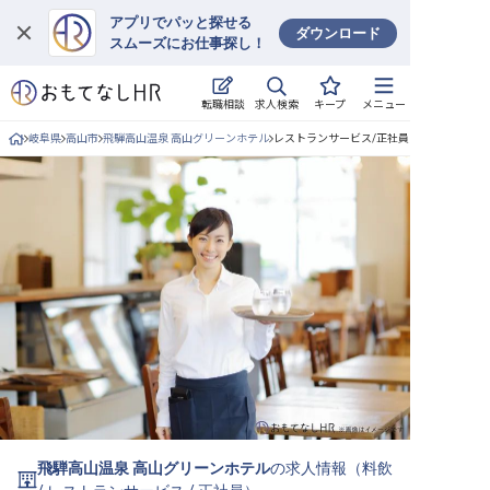
アプリでパッと探せる
ダウンロード
スムーズにお仕事探し！
ログイン
求人検索
転職相談
キープ
メニュー
求人・施設を探す
岐阜県
高山市
飛騨高山温泉 高山グリーンホテル
レストランサービス/正社員の求人詳細
キープした求人
就職・転職 合同説明会
おもてなしHRについて
ご利用の流れ
よくある質問
ホテル・宿泊業界情報コラム
飛騨高山温泉 高山グリーンホテル
の求人情報（
料飲