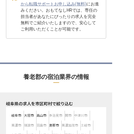
から転職サポートお申し込み(無料)
にお進
みください。おもてなしHRでは、専任の
担当者があなたにぴったりの求人を完全
無料でご紹介いたしますので、安心して
ご利用いただくことが可能です。
養老郡の宿泊業界の情報
岐阜県の求人を市区町村で絞り込む
岐阜市
大垣市
高山市
多治見市
関市
中津川市
美濃市
瑞浪市
羽島市
恵那市
美濃加茂市
土岐市