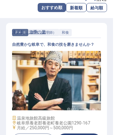
転職サポートに申し込む
おすすめ順
新着順
給与順
無料
採用をお考えの企業様へ
滝元館 遊季の里
正社員
調理（調理師）
和食
自然豊かな岐阜で、和食の技を磨きませんか？
キッチン、調理
施設業態
温泉地旅館
高級旅館
勤務地
岐阜県養老郡養老町養老公園1290-167
給与
月給／250,000円～
500,000円