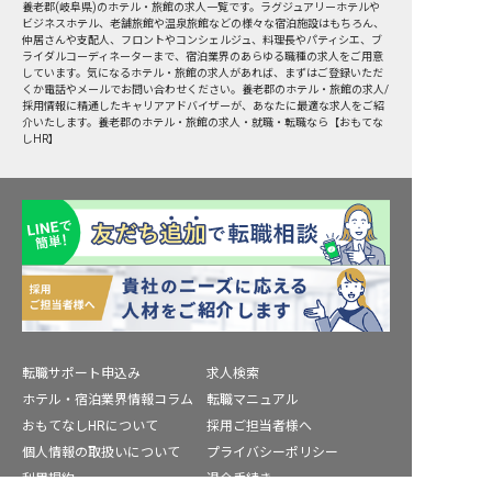
養老郡
(
岐阜県
)のホテル・旅館の求人一覧です。ラグジュアリーホテルや
ビジネスホテル、老舗旅館や温泉旅館などの様々な宿泊施設はもちろん、
仲居さんや支配人、フロントやコンシェルジュ、料理長やパティシエ、ブ
ライダルコーディネーターまで、宿泊業界のあらゆる職種の求人をご用意
しています。気になるホテル・旅館の求人があれば、まずはご登録いただ
くか電話やメールでお問い合わせください。養老郡のホテル・旅館の求人/
採用情報に精通したキャリアアドバイザーが、あなたに最適な求人をご紹
介いたします。養老郡のホテル・旅館の求人・就職・転職なら【おもてな
しHR】
転職サポート申込み
求人検索
ホテル・宿泊業界情報コラム
転職マニュアル
おもてなしHRについて
採用ご担当者様へ
個人情報の取扱いについて
プライバシーポリシー
利用規約
退会手続き