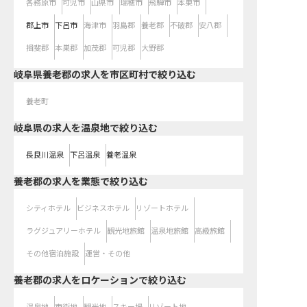
各務原市
可児市
山県市
瑞穂市
飛騨市
本巣市
郡上市
下呂市
海津市
羽島郡
養老郡
不破郡
安八郡
揖斐郡
本巣郡
加茂郡
可児郡
大野郡
岐阜県養老郡の求人を市区町村で絞り込む
養老町
岐阜県の求人を温泉地で絞り込む
長良川温泉
下呂温泉
養老温泉
養老郡の求人を業態で絞り込む
シティホテル
ビジネスホテル
リゾートホテル
ラグジュアリーホテル
観光地旅館
温泉地旅館
高級旅館
その他宿泊施設
運営・その他
養老郡の求人をロケーションで絞り込む