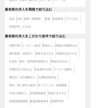
温泉地
市街地
観光地
スキー場
リゾート地
養老郡の求人を職種で絞り込む
宿泊
料飲
調理（調理師）
客室
施設管理
ブライダル
管理部門・その他
養老郡の求人をこだわり条件で絞り込む
学歴不問
U・Iターン歓迎
転勤なし
残業月20時間以内
海外勤務・出張あり
英語を活かせる
中国語を活かせる
外資系
産休・育休取得実績あり
駅徒歩5分以内
年間休日120日以上
完全週休2日制
マイカー通勤可
寮社宅・住宅補助あり
交通費全額支給
新卒・第二新卒も歓迎
オープニング・新規開業
中抜け勤務なし
未経験者歓迎
資格を活かせる
実務経験者優遇
普通自動車免許
調理師免許