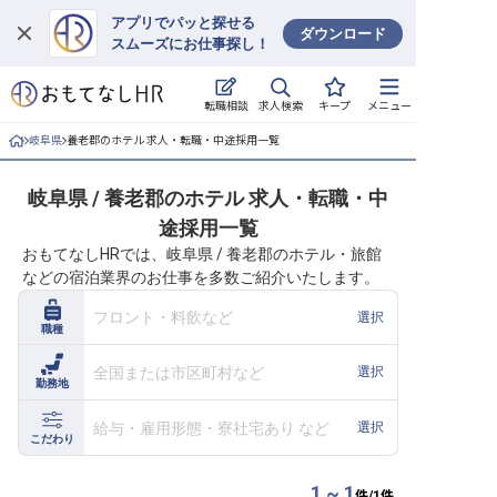
アプリでパッと探せる
ダウンロード
スムーズにお仕事探し！
ログイン
求人検索
転職相談
キープ
メニュー
求人・施設を探す
岐阜県
養老郡のホテル 求人・転職・中途採用一覧
キープした求人
岐阜県 / 養老郡のホテル 求人・転職・中
途採用一覧
就職・転職 合同説明会
おもてなしHRでは、岐阜県 / 養老郡のホテル・旅館
などの宿泊業界のお仕事を多数ご紹介いたします。
おもてなしHRについて
フロント・料飲など
選択
職種
ご利用の流れ
全国または市区町村など
選択
勤務地
よくある質問
給与・雇用形態・寮社宅あり など
選択
ホテル・宿泊業界情報コラム
こだわり
1 ~ 1
件/
1
件