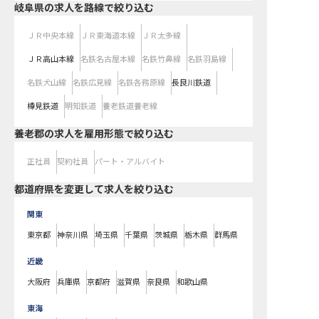
岐阜県
の求人を路線で絞り込む
ＪＲ中央本線
ＪＲ東海道本線
ＪＲ太多線
ＪＲ高山本線
名鉄名古屋本線
名鉄竹鼻線
名鉄羽島線
名鉄犬山線
名鉄広見線
名鉄各務原線
長良川鉄道
樽見鉄道
明知鉄道
養老鉄道養老線
養老郡の求人を雇用形態で絞り込む
正社員
契約社員
パート・アルバイト
都道府県を変更して求人を絞り込む
関東
東京都
神奈川県
埼玉県
千葉県
茨城県
栃木県
群馬県
近畿
大阪府
兵庫県
京都府
滋賀県
奈良県
和歌山県
東海