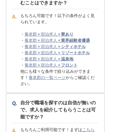
むことはできますか？
もちろん可能です！以下の条件がよく見
られています。
・
養老郡 × 宿泊求人 ×
寮あり
・
養老郡 × 宿泊求人 ×
業界経験者優遇
・
養老郡 × 宿泊求人 ×
シティホテル
・
養老郡 × 宿泊求人 ×
リゾートホテル
・
養老郡 × 宿泊求人 ×
温泉地
・
養老郡 × 宿泊求人 ×
フロント
他にも様々な条件で絞り込みができま
す！
養老郡の一覧ページ
からご確認くだ
さい。
自分で職場を探すのは自信が無いの
で、求人を紹介してもらうことは可
能ですか？
もちろんご利用可能です！まずは
こちら