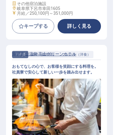
施設業態
その他宿泊施設
勤務地
岐阜県下呂市幸田1605
給与
月給／250,100円～
351,000円
キープする
詳しく見る
飛騨高山温泉 高山グリーンホテル
正社員
調理（調理師）
フレンチ（洋食）
おもてなしの心で、お客様を笑顔にする料理を。
社員寮で安心して新しい一歩を踏み出せます。
キッチンスタッフ（洋食・ブッフェ
レストラン）