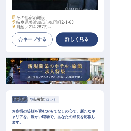
営マネージャー
施設業態
その他宿泊施設
勤務地
岐阜県美濃加茂市御門町2-1-63
給与
月給／214,287円～
キープする
詳しく見る
下呂温泉・吉泉館
正社員
宿泊
フロント
お客様の笑顔を育むおもてなしの心で、新たなキ
ャリアを。温かい職場で、あなたの成長を応援し
ます。