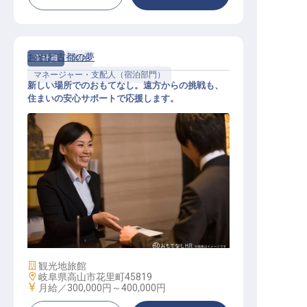
おやど古都の夢
正社員
宿泊
マネージャー・支配人（宿泊部門）
新しい場所でのおもてなし。遠方からの挑戦も、
住まいの安心サポートで応援します。
宿泊施設業務責任者ポジション
施設業態
観光地旅館
勤務地
岐阜県高山市花里町45819
給与
月給／300,000円～
400,000円