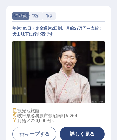
みづのを
正社員
宿泊
仲居
年休105日・完全週休2日制、月給22万円～支給！
犬山城下に佇む宿です
仲居 / 正社員
施設業態
観光地旅館
勤務地
岐阜県各務原市鵜沼南町6-264
給与
月給／220,000円～
キープする
詳しく見る