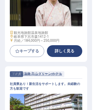
接客
施設業態
観光地旅館
温泉地旅館
勤務地
岐阜県下呂市森1412-1
給与
月給／184,000円～
250,000円
キープする
詳しく見る
飛騨高山温泉 高山グリーンホテル
正社員
料飲
レストランサービス
社員寮あり！新生活をサポートします。未経験の
方も歓迎です