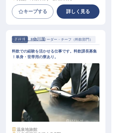
キープする
詳しく見る
下呂温泉 小川屋
正社員
料飲
リーダー・チーフ（料飲部門）
料飲での経験を活かせる仕事です。料飲課長募集
！単身・世帯用の寮あり。
リーダー・チーフ（料飲部門） / 正
社員
施設業態
温泉地旅館