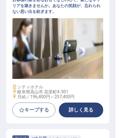
リアを築きませんか。あなたの笑顔が、忘れられ
ない思い出を紡ぎます。
フロントスタッフ
施設業態
シティホテル
勤務地
岐阜県高山市 花里町4-301
給与
月給／196,400円～
257,400円
キープする
詳しく見る