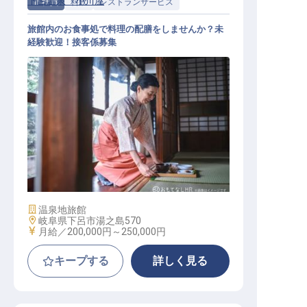
下呂温泉 小川屋
正社員
料飲
レストランサービス
旅館内のお食事処で料理の配膳をしませんか？未
経験歓迎！接客係募集
レストランサービス / 正社員
施設業態
温泉地旅館
勤務地
岐阜県下呂市湯之島570
給与
月給／200,000円～
250,000円
キープする
詳しく見る