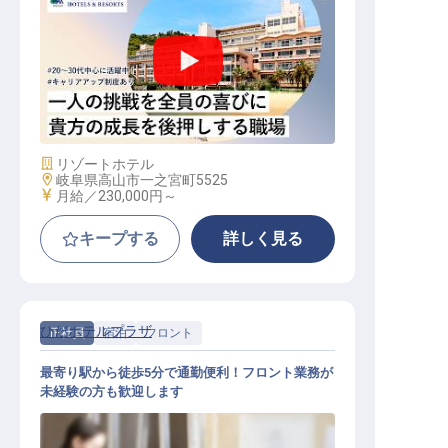
転職サポートに申し込む
無料
フロント│寮費0円／年間休日120日
採用をお考えの企業様へ
／安定企業／未経験可／経験者歓迎
施設業態
リゾートホテル
勤務地
岐阜県高山市一之宮町5525
給与
月給／230,000円～
キープする
詳しく見る
ひだホテルプラザ
正社員
宿泊
フロント
最寄り駅から徒歩5分で通勤便利！フロント業務が
未経験の方も歓迎します