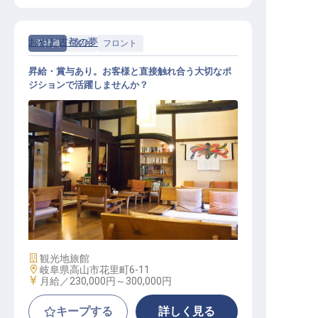
おやど古都の夢
正社員
宿泊
フロント
昇給・賞与あり。お客様と直接触れ合う大切なポ
ジションで活躍しませんか？
フロント
施設業態
観光地旅館
勤務地
岐阜県高山市花里町6-11
給与
月給／230,000円～
300,000円
キープする
詳しく見る