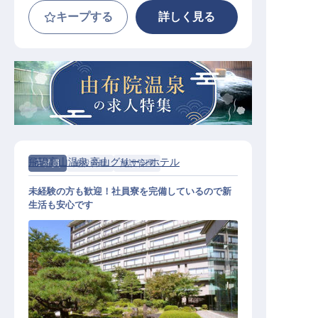
キープする
詳しく見る
飛騨高山温泉 高山グリーンホテル
正社員
施設管理
施設管理
未経験の方も歓迎！社員寮を完備しているので新
生活も安心です