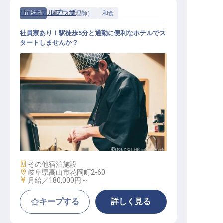
ひだホテルプラザ
正社員
調理（調理師）
和食
社員寮あり！駅徒歩5分と通勤に便利なホテルでス
タートしませんか？
和食調理士・見習い
施設業態
その他宿泊施設
勤務地
岐阜県高山市花岡町2-60
給与
月給／180,000円～
キープする
詳しく見る