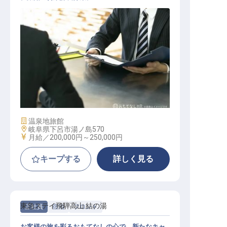
リーダー・チーフ（営業部門） / 正
社員
施設業態
温泉地旅館
勤務地
岐阜県下呂市湯ノ島570
給与
月給／200,000円～
250,000円
キープする
詳しく見る
東急ステイ飛騨高山 結の湯
正社員
宿泊
フロント
お客様の旅を彩るおもてなしの心で、新たなキャ