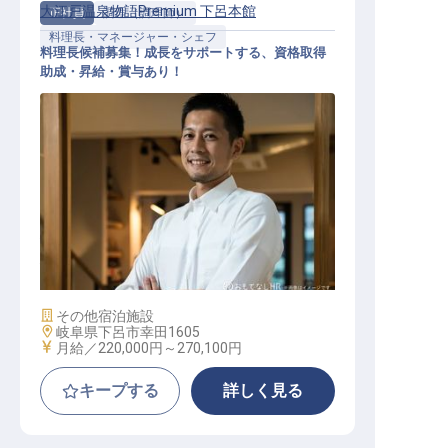
大江戸温泉物語Premium 下呂本館
正社員
調理（調理師）
料理長・マネージャー・シェフ
料理長候補募集！成長をサポートする、資格取得
助成・昇給・賞与あり！
料理長・マネージャー・シェフ / 正
社員
施設業態
その他宿泊施設
勤務地
岐阜県下呂市幸田1605
給与
月給／220,000円～
270,100円
キープする
詳しく見る