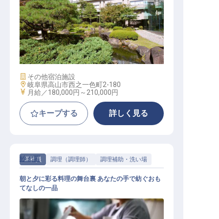
レストラン接客スタッフ（和食）
施設業態
その他宿泊施設
勤務地
岐阜県高山市西之一色町2-180
給与
月給／180,000円～
210,000円
キープする
詳しく見る
紗々羅
正社員
調理（調理師）
調理補助・洗い場
朝と夕に彩る料理の舞台裏 あなたの手で紡ぐおも
てなしの一品