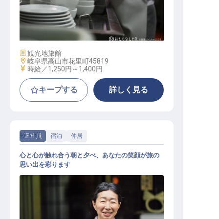
調理補助スタッフ
施設業態
観光地旅館
勤務地
岐阜県高山市花里町45819
給与
時給／1,250円～
1,400円
キープする
詳しく見る
紗々羅
正社員
宿泊
仲居
心と心が触れ合う朝と夕べ、あなたの笑顔が旅の
思い出を彩ります