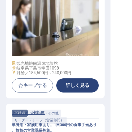
フロント
施設業態
観光地旅館
温泉地旅館
勤務地
岐阜県下呂市幸田1098
給与
月給／184,600円～
240,000円
キープする
詳しく見る
下呂温泉 小川屋
正社員
管理部門・その他
リーダー・チーフ（営業部門）
単身用・家族用寮あり。1日300円の食事手当あり
。旅館の営業課長募集。