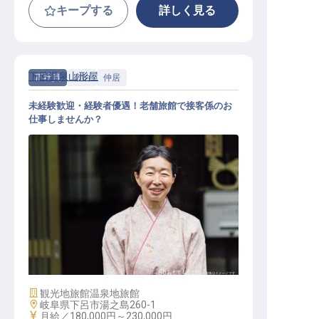
キープする
詳しく見る
下呂温泉山形屋
正社員
宿泊
仲居
未経験歓迎・経験者優遇！老舗旅館で接客係のお
仕事しませんか？
仲居 / 正社員
施設業態
観光地旅館
温泉地旅館
勤務地
岐阜県下呂市湯之島260-1
給与
月給／180,000円～
230,000円