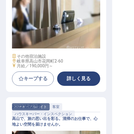
フロント
施設業態
その他宿泊施設
勤務地
岐阜県高山市花岡町2-60
給与
月給／190,000円～
キープする
詳しく見る
おやど古都の夢
パート・アルバイト
客室
ハウスキーパー・インスペクション
高山で、旅の思い出を彩る。清掃のお仕事で、心
地よい空間を届けませんか。