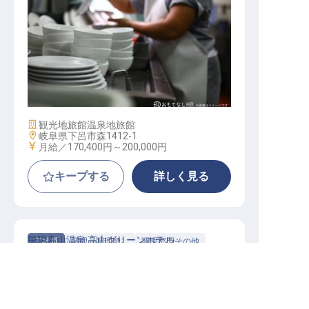
調理補助
施設業態
観光地旅館
温泉地旅館
勤務地
岐阜県下呂市森1412-1
給与
月給／170,400円～
200,000円
キープする
詳しく見る
飛騨高山温泉 高山グリーンホテル
正社員
調理（調理師）
調理部門その他
転職サポートに申し込む
無料
新生活も安心の社員寮を完備！JR高山駅より徒歩
6分の好立地です