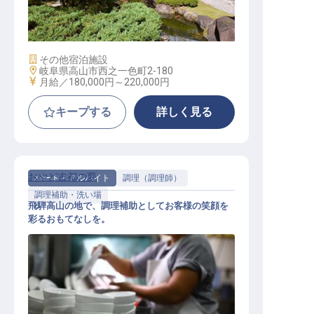
施設管理スタッフ
施設業態
その他宿泊施設
勤務地
岐阜県高山市西之一色町2-180
給与
月給／180,000円～
220,000円
キープする
詳しく見る
おやど古都の夢
パート・アルバイト
調理（調理師）
調理補助・洗い場
飛騨高山の地で、調理補助としてお客様の笑顔を
彩るおもてなしを。