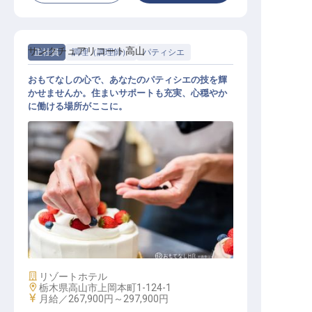
サンクチュアリコート高山
正社員
調理（調理師）
パティシエ
おもてなしの心で、あなたのパティシエの技を輝
かせませんか。住まいサポートも充実、心穏やか
に働ける場所がここに。
ペストリー
施設業態
リゾートホテル
勤務地
栃木県高山市上岡本町1-124-1
給与
月給／267,900円～
297,900円