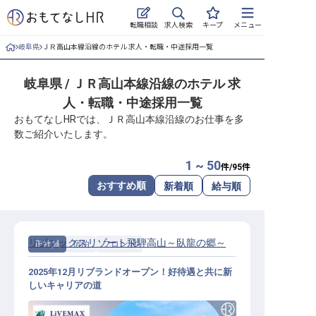
求人検索
転職相談
キープ
メニュー
岐阜県
ＪＲ高山本線沿線のホテル 求人・転職・中途採用一覧
ログイン
岐阜県 / ＪＲ高山本線沿線のホテル 求
求人・施設を探す
人・転職・中途採用一覧
キープした求人
おもてなしHRでは、ＪＲ高山本線沿線のお仕事を多
数ご紹介いたします。
就職・転職 合同説明会
1 ~ 50
件/
95
件
おもてなしHRについて
おすすめ順
新着順
給与順
ご利用の流れ
リブマックスリゾート飛騨高山～臥龍の郷～
正社員
宿泊
フロント
よくある質問
2025年12月リブランドオープン！好待遇と共に新
ホテル・宿泊業界情報コラム
しいキャリアの道