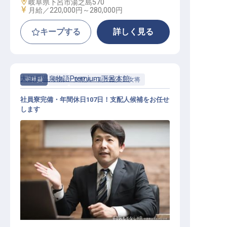
勤務地
岐阜県下呂市湯之島570
給与
月給／220,000円～
280,000円
キープする
詳しく見る
大江戸温泉物語Premium 下呂本館
正社員
宿泊
支配人・副支配人・女将
社員寮完備・年間休日107日！支配人候補をお任せ
します
支配人・副支配人・女将 / 正社員