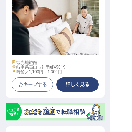
清掃員／掃除スタッフ【アルバイト
・パート】
施設業態
観光地旅館
勤務地
岐阜県高山市花里町45819
給与
時給／1,100円～
1,300円
キープする
詳しく見る