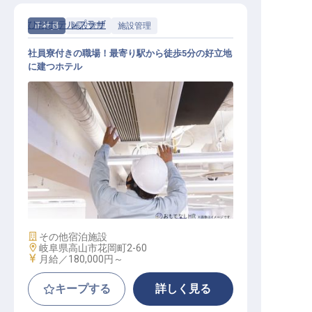
ひだホテルプラザ
正社員
施設管理
施設管理
社員寮付きの職場！最寄り駅から徒歩5分の好立地
に建つホテル
施設管理
施設業態
その他宿泊施設
勤務地
岐阜県高山市花岡町2-60
給与
月給／180,000円～
キープする
詳しく見る