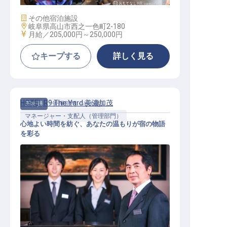
施設業態
その他宿泊施設
勤務地
岐阜県高山市西之一色町2-180
給与
月給／205,000円～
250,000円
キープする
詳しく見る
HOTEL R9 The Yard 美濃加茂
正社員
管理部門・その他
マネージャー・支配人（管理部門）
心地よい時間を紡ぐ、あなたの温もりが宿の物語
を彩る
【HOTEL R9 The Yard 美濃加茂】運