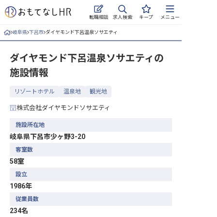
求人検索
転職相談
キープ
メニュー
岐阜県
下呂市
ダイヤモンド下呂温泉ソサエティ
ログイン
ダイヤモンド下呂温泉ソサエティ
の
求人・施設を探す
施設情報
キープした求人
リゾートホテル
温泉地
観光地
就職・転職 合同説明会
株式会社ダイヤモンドソサエティ
おもてなしHRについて
施設所在地
岐阜県下呂市少ヶ野3-20
ご利用の流れ
客室数
58室
よくある質問
設立
1986年
ホテル・宿泊業界情報コラム
従業員数
234名