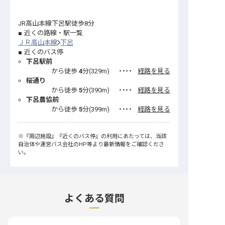
JR高山本線下呂駅徒歩8分
近くの路線・駅一覧
ＪＲ高山本線
下呂
近くのバス停
下呂駅前
から徒歩
4
分(
329
m)
・・・・
経路を見る
桜通り
から徒歩
5
分(
390
m)
・・・・
経路を見る
下呂農協前
から徒歩
5
分(
399
m)
・・・・
経路を見る
※
『周辺施設』
『近くのバス停』
の利用にあたっては、当該
自治体や運営バス会社のHP等より最新情報をご確認くださ
い。
よくある質問