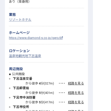
あり（単身用）
業態
リゾートホテル
ホームページ
https://www.diamond-s.co.jp/gero/
ロケーション
温泉地
観光地
下呂温泉
周辺施設
公共施設
下呂温泉交番
から徒歩
4
分(
327
m)
・・・・
経路を見る
下呂郵便局
から徒歩
5
分(
401
m)
・・・・
経路を見る
下呂市中消防署
から徒歩
5
分(
417
m)
・・・・
経路を見る
下呂市役所