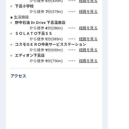
から徒歩
5
分(
436
m)
・・・・
経路を見る
下呂小学校
から徒歩
7
分(
579
m)
・・・・
経路を見る
生活施設
野中石油 Dr.Drive 下呂温泉店
から徒歩
4
分(
286
m)
・・・・
経路を見る
ＳＯＬＡＴＯ下呂ＳＳ
から徒歩
5
分(
385
m)
・・・・
経路を見る
コスモＧＥＲＯ中央サービスステーション
から徒歩
9
分(
693
m)
・・・・
経路を見る
エディオン下呂店
から徒歩
9
分(
756
m)
・・・・
経路を見る
アクセス