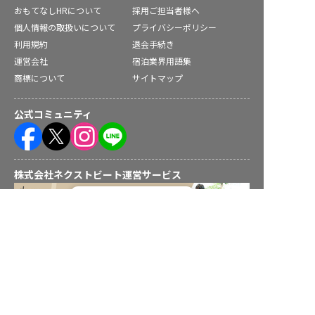
おもてなしHRについて
採用ご担当者様へ
個人情報の取扱いについて
プライバシーポリシー
利用規約
退会手続き
運営会社
宿泊業界用語集
商標について
サイトマップ
公式コミュニティ
株式会社ネクストビート運営サービス
転職フルサポート実施中！
サポートに申し込む
保育業界の求職者様向けサービス
保育士バンク！ - 日本最大級。保育士・幼稚園教諭向け転職支
援サイト
保育士バンク！新卒 - 保育士・幼稚園教諭を目指す「学生向
け」就職活動情報サイト
法人様向けサービス
保育士バンク！コネクト - 保育施設向けの業務支援システム