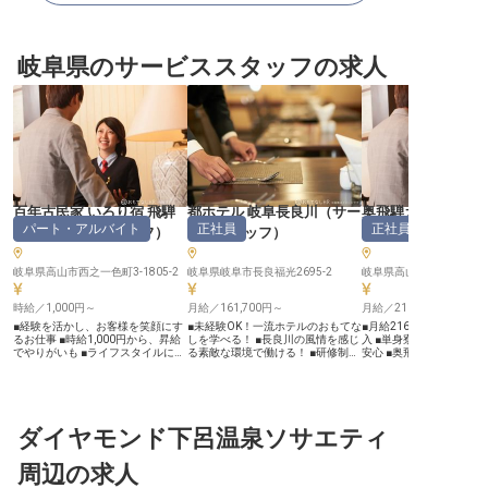
岐阜県のサービススタッフの求人
百年古民家 いろり宿 飛騨
都ホテル 岐阜長良川
（
サー
奥飛騨ガーデンホ
パート・アルバイト
正社員
正社員
屋
（
サービススタッフ
）
ビススタッフ
）
（
サービススタッ
岐阜県高山市西之一色町3-1805-2
岐阜県岐阜市長良福光2695-2
時給／1,000円～
月給／161,700円～
月給／216,008円～
■経験を活かし、お客様を笑顔にす
■未経験OK！一流ホテルのおもてな
■月給216,008円から、
るお仕事 ■時給1,000円から、昇給
しを学べる！ ■長良川の風情を感じ
入 ■単身寮完備！水道光
でやりがいも ■ライフスタイルに合
る素敵な環境で働ける！ ■研修制度
安心 ■奥飛騨の自然に囲
わせた柔軟なシフト ■社会保険完
充実！プロの技術が身につく！ ■転
の環境 ■お客様の笑顔を
備、充実の福利厚生で安心 ーー
勤なし！地元で腰を据えて働けま
れる接客業務 ーー【奥飛騨の地で
【飛騨高山の趣を感じる、心温まる
す！ ーー【長良川の畔で紡ぐ、感
育む、心からのおもてなし
おもてなし】 飛騨高山の地に佇む
動のおもてなし】 長良川の穏やか
騨の豊かな自然に抱かれ
百年古民家で、お客様に安らぎと感
な流れに寄り添う「都ホテル 岐阜
で、お客様に心温まるひ
動をお届けするお仕事です。歴史あ
ダイヤモンド下呂温泉ソサエティ
長良川」。国際会議場や大型競技場
供しませんか。 レストラ
る空間で、お客様一人ひとりに寄り
に隣接する当ホテルは、多くのお客
理提供やフロントでのき
添い、温かい笑顔と細やかな気配り
様の大切な時間をお預かりする岐阜
対応を通じて、お客様一
周辺の求人
で旅の思い出を彩ります。 チェッ
のシティホテルです。 結婚式や各
旅の思い出を彩るお手伝
クアウト時の感謝の言葉、朝食会場
種パーティー、会議など、人生の節
します。 おもてなしの心