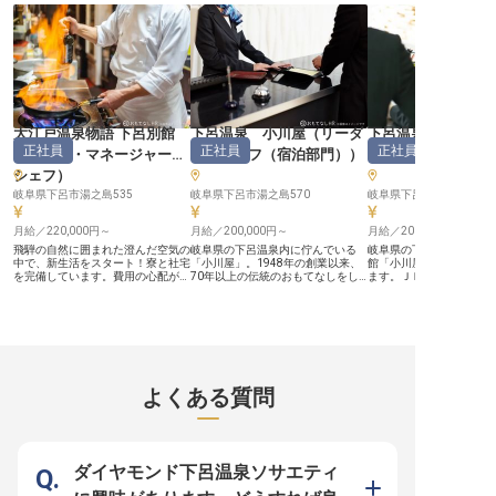
での心地よい会話、そして清潔で快
目や重要なビジネスシーンに関わる
し、お客様が心から安ら
適な客室。あなたの真心が、お客様
宴会サービスのお仕事。お客様の
共に創り上げていきましょ
の心に深く刻まれるおもてなしへと
「ありがとう」の言葉が、何よりの
経験の方も安心してスタ
繋がります。 古き良き日本の文化
喜びとなります！ 未経験の方も、
環境です。 ーー【安心して長く働
と、現代の快適さが融合した特別な
一流ホテルならではの洗練されたお
ける環境とキャリアパス】
場所で、あなたのおもてなしの心を
もてなしの心と技術を、イチから学
険完備はもちろん、単身
存分に発揮してください。 ーー
べる環境です！ ーー【あなたの成
ており、月々600円で水
【経験を活かし、自分らしく輝ける
長を支える、安心の環境づくり】
みと、新しい生活を安心
職場環境】 当施設では、あなたの
入社後は挨拶の仕方から丁寧に指導
れる環境です。 定年制は
これまでの経験を高く評価し、即戦
いたします！会場設営や基本的なサ
で、勤務延長は70歳まで
大江戸温泉物語 下呂別館
下呂温泉 小川屋
（
リーダ
下呂温泉 小川屋
力としてご活躍いただける環境をご
ービス方法を学び、徐々に定例会議
長くキャリアを築きたい
正社員
正社員
正社員
（
料理長・マネージャー・
ー・チーフ（宿泊部門）
）
ー・チーフ（営業
用意しています。フロント業務から
などを担当。将来的には大きな宴会
適。 シフト制で週休2日
客室清掃、朝食の準備まで、多岐に
や披露宴のキャプテンとして活躍で
以上の休日があり、プラ
シェフ
）
わたる業務を通じて、お客様への
きます！ 近鉄グループの安定基盤
大切にできます。 お客様
「おもてなし」の心を深めることが
岐阜県下呂市湯之島535
のもと、資格取得支援制度や研修制
岐阜県下呂市湯之島570
直接やりがいとなる、充
岐阜県下呂市湯ノ島570
できます。 時給1,000円からのスタ
度も充実。育児・介護との両立支援
があなたを待っています。 
ートに加え、年1回の昇給や社会保
や定年後の再雇用制度など、長く働
年03月26日時点の情報で
月給／220,000円～
月給／200,000円～
月給／200,000円～
険完備、長期勤続報奨制度など、安
ける環境も整っています！従業員食
心して長く働ける充実した福利厚生
堂あり、バイク・自転車通勤OKな
飛騨の自然に囲まれた澄んだ空気の
岐阜県の下呂温泉内に佇んでいる
岐阜県の下呂温泉内に佇
も魅力です。ライフスタイルに合わ
ど、働きやすさも抜群！ 人と接す
中で、新生活をスタート！寮と社宅
「小川屋」。1948年の創業以来、
館「小川屋」での営業課
せたシフト制で、プライベートも大
ることが好きな方、お客様の視点に
を完備しています。費用の心配がい
70年以上の伝統のおもてなしをし
ます。ＪＲ高山線「下呂
切にしながら、やりがいを感じられ
立てる方、ぜひ私たちと一緒に感動
らない、寮費月5,000円～30,000
てきた旅館でのフロントの課長をお
歩8分で、通勤もしやす
る日々を送っていただけます。
を創り出しませんか？ ※2025年06
円、食事補助もあり！年間休日は
願いします。仕事は一般的なフロン
す。主に業務課の勤怠管
※2026年03月26日時点の情報です
月20日時点の情報です
107日と多めで、安定した休みを確
ト業務のほか、フロントの労務・勤
せ。現場研修を3カ月用
保できるため、オンとオフのメリハ
怠管理もお任せ。ブランクがある方
ので、先輩が懇切丁寧に
リをつけて働いていただけます。昇
でも3カ月の現場研修があったり、
ます。単身用と世帯用の
給と年2回の賞与で、あなたの頑張
先輩が懇切・丁寧に教えてくれるの
宅があるので、単身でも
りをしっかりと評価。キャリアアッ
で安心して働ける環境を整えていま
居可能です。1日300円
プを支える資格取得助成制度もご用
す。1日300円の食事手当をご用
もあり。旅館には駐車場
よくある質問
意して、お待ちしています。※この
意。駐車場があるのでマイカー通勤
マイカーでの通勤も可能
求人は2022年1月26日時点の情報
も可能です。※この求人は2021年
の求人は2021年11月1
です
11月1日時点での情報です
情報です
ダイヤモンド下呂温泉ソサエティ