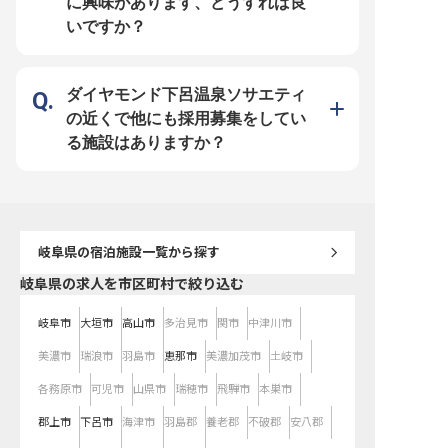
に興味があります、どうすれば良
いですか？
ダイヤモンド下呂温泉ソサエティ
の近くで他にも採用募集をしてい
る施設はありますか？
岐阜県
の宿泊施設一覧から探す
岐阜県の求人を市区町村で絞り込む
岐阜市
大垣市
高山市
多治見市
関市
中津川市
美濃市
瑞浪市
羽島市
恵那市
美濃加茂市
土岐市
各務原市
可児市
山県市
瑞穂市
飛騨市
本巣市
郡上市
下呂市
海津市
羽島郡
養老郡
不破郡
安八郡