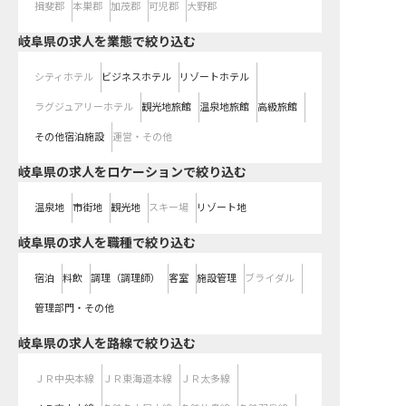
揖斐郡
本巣郡
加茂郡
可児郡
大野郡
岐阜県の求人を業態で絞り込む
シティホテル
ビジネスホテル
リゾートホテル
ラグジュアリーホテル
観光地旅館
温泉地旅館
高級旅館
その他宿泊施設
運営・その他
岐阜県の求人をロケーションで絞り込む
温泉地
市街地
観光地
スキー場
リゾート地
岐阜県の求人を職種で絞り込む
宿泊
料飲
調理（調理師）
客室
施設管理
ブライダル
管理部門・その他
岐阜県
の求人を路線で絞り込む
ＪＲ中央本線
ＪＲ東海道本線
ＪＲ太多線