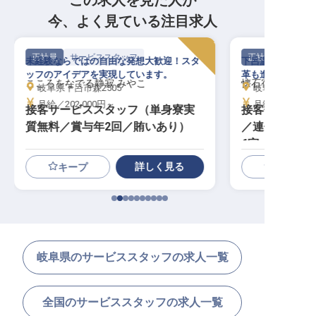
この求人を見た人が
今、よく見ている注目求人
正社員
サービススタッフ
正社員
未経験ならではの自由な発想大歓迎！スタ
下呂温泉で大人の
ッフのアイデアを実現しています。
革も進む名旅館で
こころをなでる静寂 みやこ
懐石宿 水鳳園
岐阜県下呂市森2505
岐阜県下呂市森2
月給／202,000円～
月給／210,00
接客サービススタッフ（単身寮実
接客係│個室
質無料／賞与年2回／賄いあり）
／連休の休館
6室
詳しく見る
キープ
岐阜県のサービススタッフの求人一覧
全国のサービススタッフの求人一覧