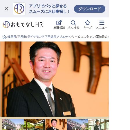
アプリでパッと探せる
ダウンロード
スムーズにお仕事探し！
ログイン
求人検索
転職相談
キープ
メニュー
求人・施設を探す
岐阜県
下呂市
ダイヤモンド下呂温泉ソサエティ
サービススタッフ/正社員の求人詳細
キープした求人
就職・転職 合同説明会
おもてなしHRについて
ご利用の流れ
よくある質問
ホテル・宿泊業界情報コラム