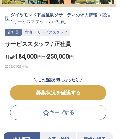
転職サポートに申し込む
無料
ダイヤモンド下呂温泉ソサエティ
の求人情報（
宿泊
/
サービススタッフ
/
正社員
）
採用をお考えの企業様へ
正社員
宿泊
サービススタッフ
サービススタッフ / 正社員
184,000
250,000
月給
円〜
円
この施設が気になったら
募集状況を確認する
キープする