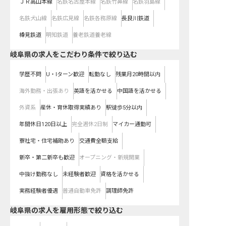
ＪＲ高山本線
名鉄名古屋本線
名鉄竹鼻線
名鉄羽島線
名鉄犬山線
名鉄広見線
名鉄各務原線
長良川鉄道
樽見鉄道
明知鉄道
養老鉄道養老線
岐阜県の求人をこだわり条件で絞り込む
学歴不問
U・Iターン歓迎
転勤なし
残業月20時間以内
海外勤務・出張あり
英語を活かせる
中国語を活かせる
外資系
産休・育休取得実績あり
駅徒歩5分以内
年間休日120日以上
完全週休2日制
マイカー通勤可
寮社宅・住宅補助あり
交通費全額支給
新卒・第二新卒も歓迎
オープニング・新規開業
中抜け勤務なし
未経験者歓迎
資格を活かせる
実務経験者優遇
普通自動車免許
調理師免許
岐阜県の求人を雇用形態で絞り込む