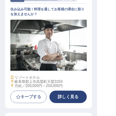
住み込み可能！料理を通してお客様の滞在に彩り
を加えませんか？
調理人
施設業態
リゾートホテル
勤務地
岐阜県郡上市高鷲町大鷲3250
給与
月給／200,000円～
250,000円
キープする
詳しく見る