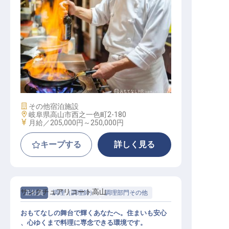
キッチンスタッフ（洋食・ブッフェ
レストラン）
施設業態
その他宿泊施設
勤務地
岐阜県高山市西之一色町2-180
給与
月給／205,000円～
250,000円
キープする
詳しく見る
サンクチュアリコート高山
正社員
調理（調理師）
調理部門その他
おもてなしの舞台で輝くあなたへ。住まいも安心
、心ゆくまで料理に専念できる環境です。