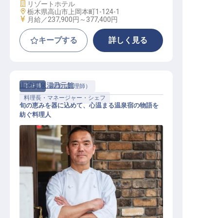
施設業態
リゾートホテル
勤務地
栃木県高山市上岡本町1-124-1
給与
月給／237,900円～
377,400円
キープする
詳しく見る
山神温泉湯乃元館
正社員
調理（調理師）
料理長・マネージャー・シェフ
旬の恵みを器に込めて、心温まる温泉宿の物語を
紡ぐ料理人
和食調理(料理長クラス)