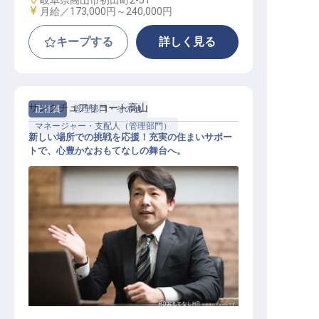
岐阜県高山市初田町2-51
給与
月給／173,000円～
240,000円
キープする
詳しく見る
サンクチュアリコート高山
正社員
管理部門・その他
マネージャー・支配人（管理部門）
新しい場所での挑戦を応援！充実の住まいサポー
トで、心豊かなおもてなしの舞台へ。
美術館事務局長