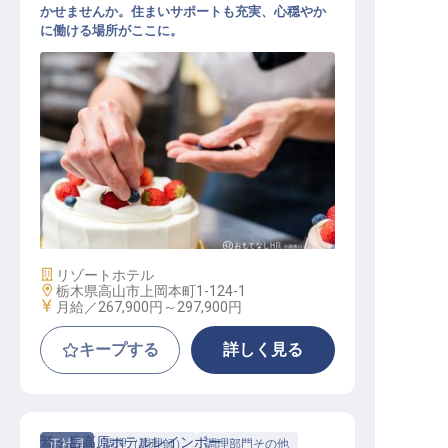
かせませんか。住まいサポートも充実、心穏やか
に働ける場所がここに。
ペストリー
施設業態
リゾートホテル
勤務地
栃木県高山市上岡本町1-124-1
給与
月給／267,900円～
297,900円
キープする
詳しく見る
鷲ヶ岳高原ホテルレインボー
正社員
調理（調理師）
調理部門その他