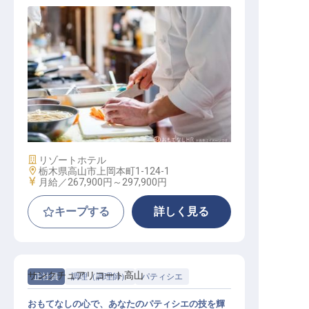
洋食調理
施設業態
リゾートホテル
勤務地
栃木県高山市上岡本町1-124-1
給与
月給／267,900円～
297,900円
キープする
詳しく見る
サンクチュアリコート高山
正社員
調理（調理師）
パティシエ
おもてなしの心で、あなたのパティシエの技を輝