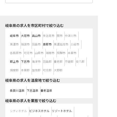
岐阜県の求人を市区町村で絞り込む
岐阜市
大垣市
高山市
多治見市
関市
中津川市
美濃市
瑞浪市
羽島市
恵那市
美濃加茂市
土岐市
各務原市
可児市
山県市
瑞穂市
飛騨市
本巣市
郡上市
下呂市
海津市
羽島郡
養老郡
不破郡
安八郡
揖斐郡
本巣郡
加茂郡
可児郡
大野郡
岐阜県の求人を温泉地で絞り込む
長良川温泉
下呂温泉
養老温泉
岐阜県の求人を業態で絞り込む
シティホテル
ビジネスホテル
リゾートホテル