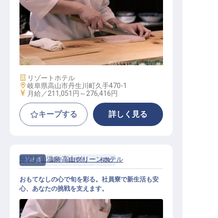
和食副料理長候補
施設業態
リゾートホテル
勤務地
岐阜県高山市丹生川町久手470-1
給与
月給／211,051円～
276,416円
キープする
詳しく見る
飛騨高山温泉 高山グリーンホテル
正社員
調理（調理師）
和食
おもてなしの心で旬を彩る。社員寮で新生活も安
心、あなたの挑戦を支えます。