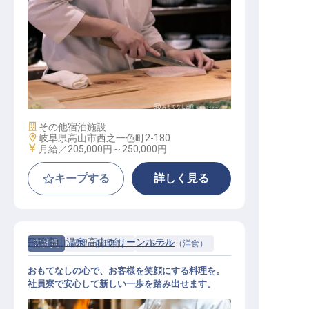
キッチンスタッフ（日本料理）
施設業態
その他宿泊施設
勤務地
岐阜県高山市西之一色町2-180
給与
月給／205,000円～
250,000円
キープする
詳しく見る
飛騨高山温泉 高山グリーンホテル
正社員
調理（調理師）
フレンチ（洋食）
おもてなしの心で、お客様を笑顔にする料理を。
社員寮で安心して新しい一歩を踏み出せます。