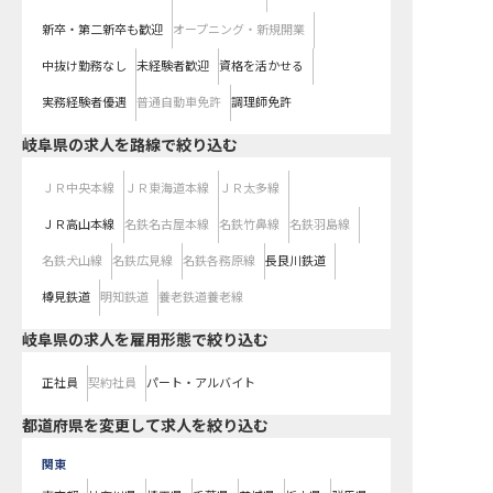
新卒・第二新卒も歓迎
オープニング・新規開業
中抜け勤務なし
未経験者歓迎
資格を活かせる
実務経験者優遇
普通自動車免許
調理師免許
岐阜県
の求人を路線で絞り込む
ＪＲ中央本線
ＪＲ東海道本線
ＪＲ太多線
ＪＲ高山本線
名鉄名古屋本線
名鉄竹鼻線
名鉄羽島線
名鉄犬山線
名鉄広見線
名鉄各務原線
長良川鉄道
樽見鉄道
明知鉄道
養老鉄道養老線
岐阜県の求人を雇用形態で絞り込む
正社員
契約社員
パート・アルバイト
都道府県を変更して求人を絞り込む
関東