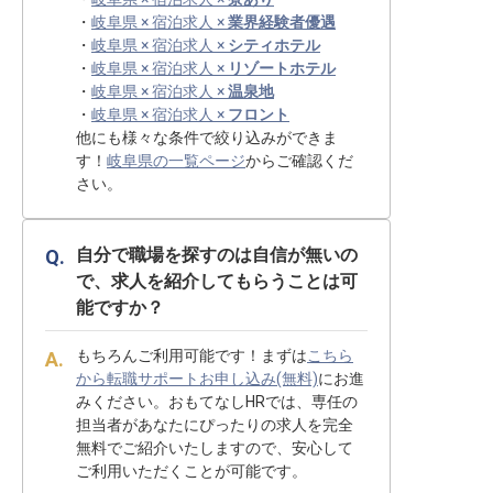
・
岐阜県 × 宿泊求人 ×
業界経験者優遇
・
岐阜県 × 宿泊求人 ×
シティホテル
・
岐阜県 × 宿泊求人 ×
リゾートホテル
・
岐阜県 × 宿泊求人 ×
温泉地
・
岐阜県 × 宿泊求人 ×
フロント
他にも様々な条件で絞り込みができま
す！
岐阜県の一覧ページ
からご確認くだ
さい。
自分で職場を探すのは自信が無いの
で、求人を紹介してもらうことは可
能ですか？
もちろんご利用可能です！まずは
こちら
から転職サポートお申し込み(無料)
にお進
みください。おもてなしHRでは、専任の
担当者があなたにぴったりの求人を完全
無料でご紹介いたしますので、安心して
ご利用いただくことが可能です。