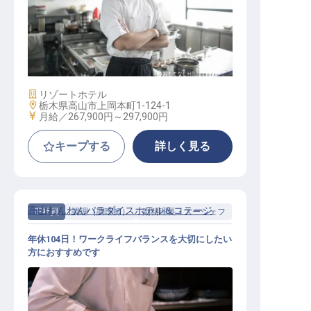
鉄板調理
施設業態
リゾートホテル
勤務地
栃木県高山市上岡本町1-124-1
給与
月給／267,900円～
297,900円
キープする
詳しく見る
高山わんわんパラダイスホテル＆コテージ
正社員
調理（調理師）
副料理長・スーシェフ
年休104日！ワークライフバランスを大切にしたい
方におすすめです