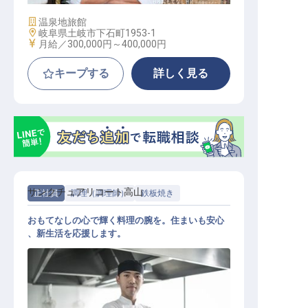
施設業態
温泉地旅館
勤務地
岐阜県土岐市下石町1953-1
給与
月給／300,000円～
400,000円
キープする
詳しく見る
サンクチュアリコート高山
正社員
調理（調理師）
鉄板焼き
おもてなしの心で輝く料理の腕を。住まいも安心
、新生活を応援します。