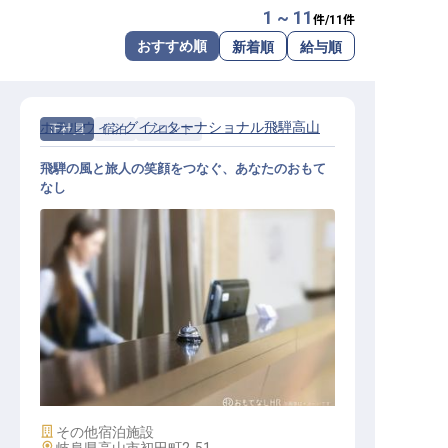
1 ~ 11
件/
11
件
転職サポートに申し込む
無料
おすすめ順
新着順
給与順
採用をお考えの企業様へ
ホテルウィングインターナショナル飛騨高山
正社員
宿泊
フロント
飛騨の風と旅人の笑顔をつなぐ、あなたのおもて
なし
ホテルフロントスタッフ
施設業態
その他宿泊施設
勤務地