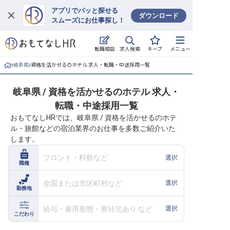
アプリでパッと探せる
ダウンロード
スムーズにお仕事探し！
ログイン
求人検索
転職相談
キープ
メニュー
求人・施設を探す
岐阜県
資格を活かせるのホテル 求人・転職・中途採用一覧
キープした求人
岐阜県 / 資格を活かせるのホテル 求人・
転職・中途採用一覧
就職・転職 合同説明会
おもてなしHRでは、岐阜県 / 資格を活かせるのホテ
ル・旅館などの宿泊業界のお仕事を多数ご紹介いた
おもてなしHRについて
します。
ご利用の流れ
フロント・料飲など
選択
職種
よくある質問
全国または市区町村など
選択
勤務地
ホテル・宿泊業界情報コラム
給与・雇用形態・寮社宅あり など
選択
こだわり