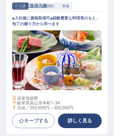
本陣平野屋 花兆庵
正社員
調理（調理師）
和食
■入社後に資格取得可■経験豊富な料理長のもと、
包丁の握り方から学べます
和食調理│希望休OK／賞与年3回／
単身・家族寮／未経験OK
施設業態
温泉地旅館
勤務地
岐阜県高山市本町1-34
給与
月給／250,000円～
300,000円
キープする
詳しく見る