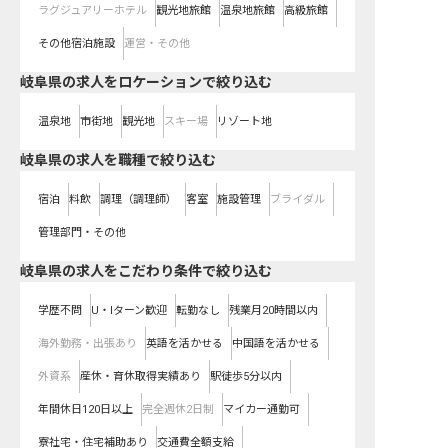
ラグジュアリーホテル
観光地旅館
温泉地旅館
高級旅館
その他宿泊施設
運営・その他
岐阜県の求人をロケーションで絞り込む
温泉地
市街地
観光地
スキー場
リゾート地
岐阜県の求人を職種で絞り込む
宿泊
料飲
調理（調理師）
客室
施設管理
ブライダル
管理部門・その他
岐阜県の求人をこだわり条件で絞り込む
学歴不問
U・Iターン歓迎
転勤なし
残業月20時間以内
海外勤務・出張あり
英語を活かせる
中国語を活かせる
外資系
産休・育休取得実績あり
駅徒歩5分以内
年間休日120日以上
完全週休2日制
マイカー通勤可
寮社宅・住宅補助あり
交通費全額支給