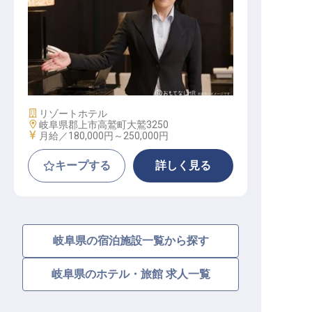
スキー場（ゲレンデ）の受付担当
施設業態
リゾートホテル
勤務地
岐阜県郡上市高鷲町大鷲3250
給与
月給／180,000円～
250,000円
キープする
詳しく見る
岐阜県の宿泊施設一覧から探す
岐阜県のホテル・旅館 求人一覧