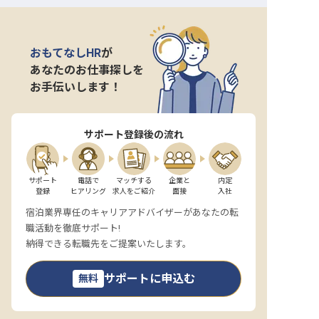
おもてなしHR
が
あなたのお仕事探しを
お手伝いします！
サポート登録後の流れ
サポート

電話で

マッチする

企業と

内定

登録
ヒアリング
求人をご紹介
面接
入社
宿泊業界専任のキャリアアドバイザーがあなたの転
職活動を徹底サポート!
納得できる転職先をご提案いたします。
サポートに申込む
無料