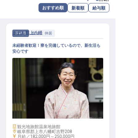
転職サポートに申し込む
おすすめ順
新着順
給与順
無料
採用をお考えの企業様へ
ホテル郡上八幡
正社員
宿泊
仲居
未経験者歓迎！寮を完備しているので、新生活も
安心です
仲居
施設業態
観光地旅館
温泉地旅館
勤務地
岐阜県郡上市八幡町吉野208
給与
月給／182,000円～
250,000円