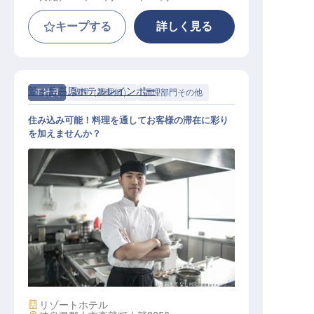
キープする
詳しく見る
鷲ヶ岳高原ホテルレインボー
正社員
調理（調理師）
調理部門その他
住み込み可能！料理を通してお客様の滞在に彩り
を加えませんか？
調理人
施設業態
リゾートホテル