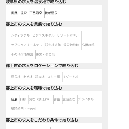
岐阜県の求人を温泉地で絞り込む
長良川温泉
下呂温泉
養老温泉
郡上市の求人を業態で絞り込む
シティホテル
ビジネスホテル
リゾートホテル
ラグジュアリーホテル
観光地旅館
温泉地旅館
高級旅館
その他宿泊施設
運営・その他
郡上市の求人をロケーションで絞り込む
温泉地
市街地
観光地
スキー場
リゾート地
郡上市の求人を職種で絞り込む
宿泊
料飲
調理（調理師）
客室
施設管理
ブライダル
管理部門・その他
郡上市の求人をこだわり条件で絞り込む