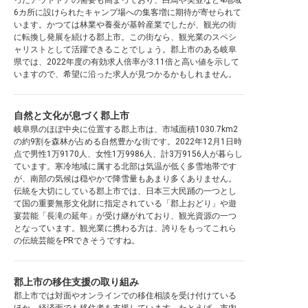
ったアウトドアの需要も高まっており、白鳥や美並など4地域
6カ所に設けられたキャンプ場への集客増に期待が寄せられて
います。かつては林業や養蚕が基幹産業でしたが、観光の街
に転換し発展を続ける郡上市。この街なら、観光業のスペシ
ャリストとして活躍できることでしょう。郡上市のある岐阜
県では、2022年度の有効求人倍率が3.11倍と高い値を示して
いますので、希望に沿った求人が見つかるかもしれません。
自然と文化が息づく郡上市
岐阜県のほぼ中央に位置する郡上市は、市域面積1030.7km2
の約9割を森林が占める自然豊かな街です。2022年12月1日時
点で男性1万9170人、女性1万9986人、計3万9156人が暮らし
ています。寒冷地域に属する北部は気温が低く多雪地帯です
が、南部の気候は穏やかで降雪量もあまり多くありません。
伝統を大切にしている郡上市では、日本三大民踊の一つとし
て国の重要無形文化財に指定されている「郡上おどり」や遊
宴芸能「長滝の延年」が受け継がれており、観光資源の一つ
となっています。観光業に携わる方は、誇りをもってこれら
の伝統芸能をPRできそうですね。
郡上市の移住支援の取り組み
郡上市では対面やオンラインでの移住相談を受け付けている