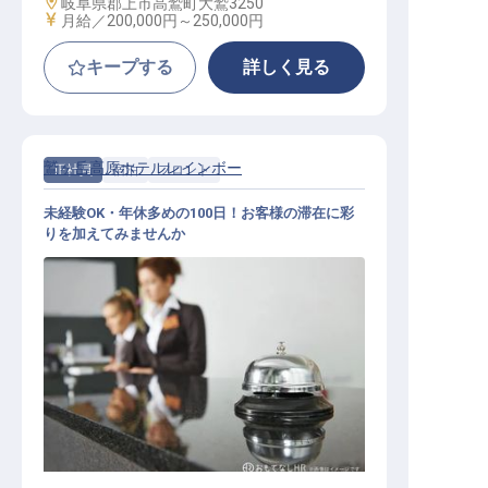
勤務地
岐阜県郡上市高鷲町大鷲3250
給与
月給／200,000円～
250,000円
キープする
詳しく見る
鷲ヶ岳高原ホテルレインボー
正社員
宿泊
フロント
未経験OK・年休多めの100日！お客様の滞在に彩
りを加えてみませんか
フロントとスキー場の管理