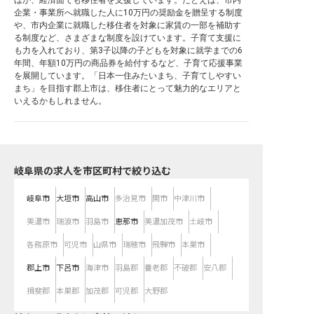
ほか、経済面でも移住者を支援しています。たとえば、市内
企業・事業所へ就職した人に10万円の奨励金を贈呈する制度
や、市内企業に就職した移住者を対象に家賃の一部を補助す
る制度など、さまざまな制度を設けています。子育て支援に
も力を入れており、第3子以降の子どもを対象に就学までの6
年間、年額10万円の商品券を給付するなど、子育て応援事業
を展開しています。「日本一住みたいまち、子育てしやすい
まち」を目指す郡上市は、移住者にとって魅力的なエリアと
いえるかもしれません。
岐阜県の求人を市区町村で絞り込む
岐阜市
大垣市
高山市
多治見市
関市
中津川市
美濃市
瑞浪市
羽島市
恵那市
美濃加茂市
土岐市
各務原市
可児市
山県市
瑞穂市
飛騨市
本巣市
郡上市
下呂市
海津市
羽島郡
養老郡
不破郡
安八郡
揖斐郡
本巣郡
加茂郡
可児郡
大野郡