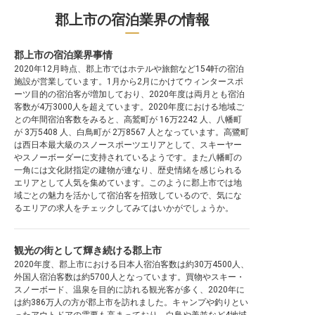
郡上市の宿泊業界の情報
郡上市の宿泊業界事情
2020年12月時点、郡上市ではホテルや旅館など154軒の宿泊
施設が営業しています。1月から2月にかけてウィンタースポ
ーツ目的の宿泊客が増加しており、2020年度は両月とも宿泊
客数が4万3000人を超えています。2020年度における地域ご
との年間宿泊客数をみると、高鷲町が 16万2242 人、八幡町
が 3万5408 人、白鳥町が 2万8567 人となっています。高鷺町
は西日本最大級のスノースポーツエリアとして、スキーヤー
やスノーボーダーに支持されているようです。また八幡町の
一角には文化財指定の建物が連なり、歴史情緒を感じられる
エリアとして人気を集めています。このように郡上市では地
域ごとの魅力を活かして宿泊客を招致しているので、気にな
るエリアの求人をチェックしてみてはいかがでしょうか。
観光の街として輝き続ける郡上市
2020年度、郡上市における日本人宿泊客数は約30万4500人、
外国人宿泊客数は約5700人となっています。買物やスキー・
スノーボード、温泉を目的に訪れる観光客が多く、2020年に
は約386万人の方が郡上市を訪れました。キャンプや釣りとい