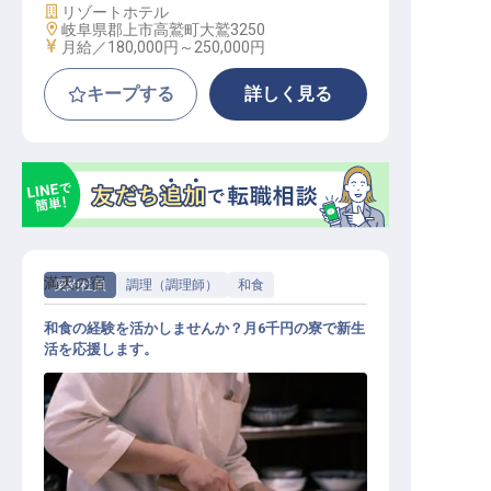
施設業態
リゾートホテル
勤務地
岐阜県郡上市高鷲町大鷲3250
給与
月給／180,000円～
250,000円
キープする
詳しく見る
満天の宿
契約社員
調理（調理師）
和食
和食の経験を活かしませんか？月6千円の寮で新生
活を応援します。