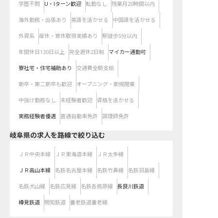
学歴不問
U・Iターン歓迎
転勤なし
残業月20時間以内
海外勤務・出張あり
英語を活かせる
中国語を活かせる
外資系
産休・育休取得実績あり
駅徒歩5分以内
年間休日120日以上
完全週休2日制
マイカー通勤可
寮社宅・住宅補助あり
交通費全額支給
新卒・第二新卒も歓迎
オープニング・新規開業
中抜け勤務なし
未経験者歓迎
資格を活かせる
実務経験者優遇
普通自動車免許
調理師免許
岐阜県
の求人を路線で絞り込む
ＪＲ中央本線
ＪＲ東海道本線
ＪＲ太多線
ＪＲ高山本線
名鉄名古屋本線
名鉄竹鼻線
名鉄羽島線
名鉄犬山線
名鉄広見線
名鉄各務原線
長良川鉄道
樽見鉄道
明知鉄道
養老鉄道養老線