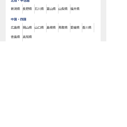
北陸・甲信越
新潟県
長野県
石川県
富山県
山梨県
福井県
中国・四国
広島県
岡山県
山口県
島根県
鳥取県
愛媛県
香川県
徳島県
高知県
九州・沖縄
郡上市の求人を紹介してもらう
福岡県
熊本県
鹿児島県
長崎県
大分県
宮崎県
佐賀県
沖縄県
郡上市
(
岐阜県
)のホテル・旅館の求人一覧です。ラグジュアリーホテルや
ビジネスホテル、老舗旅館や温泉旅館などの様々な宿泊施設はもちろん、
仲居さんや支配人、フロントやコンシェルジュ、料理長やパティシエ、ブ
ライダルコーディネーターまで、宿泊業界のあらゆる職種の求人をご用意
しています。気になるホテル・旅館の求人があれば、まずはご登録いただ
くか電話やメールでお問い合わせください。郡上市のホテル・旅館の求人/
採用情報に精通したキャリアアドバイザーが、あなたに最適な求人をご紹
介いたします。郡上市のホテル・旅館の求人・就職・転職なら【おもてな
しHR】