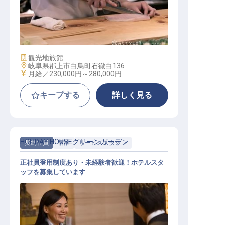
料理人（和食懐石）
施設業態
観光地旅館
勤務地
岐阜県郡上市白鳥町石徹白136
給与
月給／230,000円～
280,000円
キープする
詳しく見る
HOLIDAY HOUSEグリーンガーデン
契約社員
宿泊
サービススタッフ
正社員登用制度あり・未経験者歓迎！ホテルスタ
ッフを募集しています