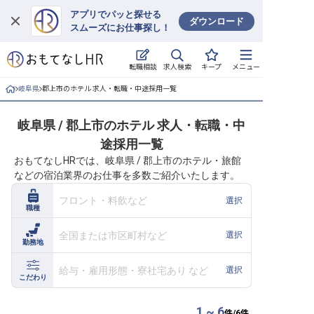
アプリでパッと探せる
ダウンロード
スムーズにお仕事探し！
ログイン
求人検索
転職相談
キープ
メニュー
求人・施設を探す
岐阜県
郡上市のホテル 求人・転職・中途採用一覧
キープした求人
岐阜県 / 郡上市のホテル 求人・転職・中
途採用一覧
就職・転職 合同説明会
おもてなしHRでは、岐阜県 / 郡上市のホテル・旅館
などの宿泊業界のお仕事を多数ご紹介いたします。
おもてなしHRについて
フロント・料飲など
選択
職種
ご利用の流れ
全国または市区町村など
選択
勤務地
よくある質問
給与・雇用形態・寮社宅あり など
選択
ホテル・宿泊業界情報コラム
こだわり
1 ~ 6
件/
6
件