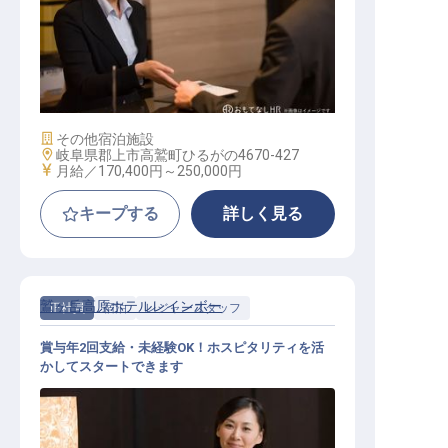
サービススタッフ / 契約社員
施設業態
その他宿泊施設
勤務地
岐阜県郡上市高鷲町ひるがの4670-427
給与
月給／170,400円～
250,000円
キープする
詳しく見る
鷲ヶ岳高原ホテルレインボー
正社員
宿泊
レジャースタッフ
賞与年2回支給・未経験OK！ホスピタリティを活
かしてスタートできます