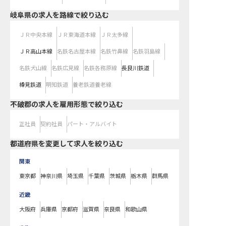
岐阜県
の求人を路線で絞り込む
ＪＲ中央本線
ＪＲ東海道本線
ＪＲ太多線
ＪＲ高山本線
名鉄名古屋本線
名鉄竹鼻線
名鉄羽島線
名鉄犬山線
名鉄広見線
名鉄各務原線
長良川鉄道
樽見鉄道
明知鉄道
養老鉄道養老線
不破郡の求人を雇用形態で絞り込む
正社員
契約社員
パート・アルバイト
都道府県を変更して求人を絞り込む
関東
東京都
神奈川県
埼玉県
千葉県
茨城県
栃木県
群馬県
近畿
大阪府
兵庫県
京都府
滋賀県
奈良県
和歌山県