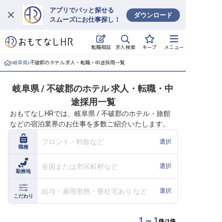
アプリでパッと探せる
ダウンロード
スムーズにお仕事探し！
ログイン
求人検索
転職相談
キープ
メニュー
求人・施設を探す
岐阜県
不破郡のホテル 求人・転職・中途採用一覧
キープした求人
岐阜県 / 不破郡のホテル 求人・転職・中
途採用一覧
就職・転職 合同説明会
おもてなしHRでは、岐阜県 / 不破郡のホテル・旅館
などの宿泊業界のお仕事を多数ご紹介いたします。
おもてなしHRについて
フロント・料飲など
選択
職種
ご利用の流れ
全国または市区町村など
選択
勤務地
よくある質問
給与・雇用形態・寮社宅あり など
選択
ホテル・宿泊業界情報コラム
こだわり
1 ~ 1
件/
1
件