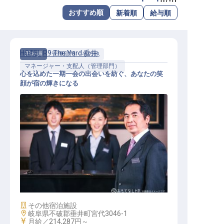
転職サポートに申し込む
おすすめ順
新着順
給与順
無料
採用をお考えの企業様へ
HOTEL R9 The Yard 垂井
正社員
管理部門・その他
マネージャー・支配人（管理部門）
心を込めた一期一会の出会いを紡ぐ、あなたの笑
顔が宿の輝きになる
【HOTEL R9 The Yard 垂井】運営マ
ネージャー
施設業態
その他宿泊施設
勤務地
岐阜県不破郡垂井町宮代3046-1
給与
月給／214,287円～