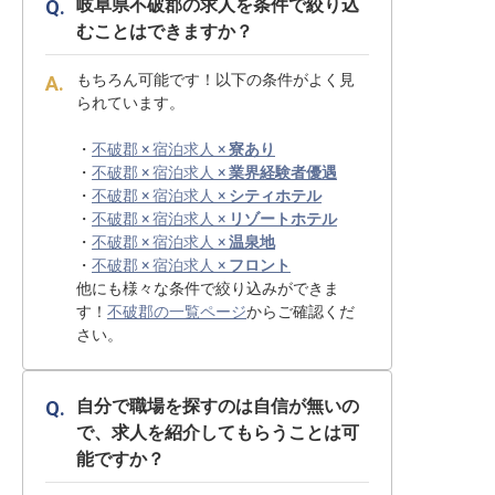
岐阜県不破郡の求人を条件で絞り込
むことはできますか？
もちろん可能です！以下の条件がよく見
られています。
・
不破郡 × 宿泊求人 ×
寮あり
・
不破郡 × 宿泊求人 ×
業界経験者優遇
・
不破郡 × 宿泊求人 ×
シティホテル
・
不破郡 × 宿泊求人 ×
リゾートホテル
・
不破郡 × 宿泊求人 ×
温泉地
・
不破郡 × 宿泊求人 ×
フロント
他にも様々な条件で絞り込みができま
す！
不破郡の一覧ページ
からご確認くだ
さい。
自分で職場を探すのは自信が無いの
で、求人を紹介してもらうことは可
能ですか？