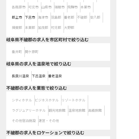
各務原市
可児市
山県市
瑞穂市
飛騨市
本巣市
郡上市
下呂市
海津市
羽島郡
養老郡
不破郡
安八郡
揖斐郡
本巣郡
加茂郡
可児郡
大野郡
岐阜県不破郡の求人を市区町村で絞り込む
垂井町
関ケ原町
岐阜県の求人を温泉地で絞り込む
長良川温泉
下呂温泉
養老温泉
不破郡の求人を業態で絞り込む
シティホテル
ビジネスホテル
リゾートホテル
ラグジュアリーホテル
観光地旅館
温泉地旅館
高級旅館
その他宿泊施設
運営・その他
不破郡の求人をロケーションで絞り込む