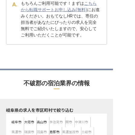
もちろんご利用可能です！まずは
こちら
から転職サポートお申し込み(無料)
にお進
みください。おもてなしHRでは、専任の
担当者があなたにぴったりの求人を完全
無料でご紹介いたしますので、安心して
ご利用いただくことが可能です。
不破郡の宿泊業界の情報
岐阜県の求人を市区町村で絞り込む
岐阜市
大垣市
高山市
多治見市
関市
中津川市
美濃市
瑞浪市
羽島市
恵那市
美濃加茂市
土岐市