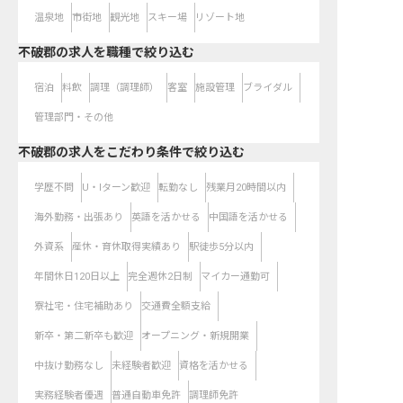
温泉地
市街地
観光地
スキー場
リゾート地
不破郡の求人を職種で絞り込む
宿泊
料飲
調理（調理師）
客室
施設管理
ブライダル
管理部門・その他
不破郡の求人をこだわり条件で絞り込む
学歴不問
U・Iターン歓迎
転勤なし
残業月20時間以内
海外勤務・出張あり
英語を活かせる
中国語を活かせる
外資系
産休・育休取得実績あり
駅徒歩5分以内
年間休日120日以上
完全週休2日制
マイカー通勤可
寮社宅・住宅補助あり
交通費全額支給
新卒・第二新卒も歓迎
オープニング・新規開業
中抜け勤務なし
未経験者歓迎
資格を活かせる
実務経験者優遇
普通自動車免許
調理師免許