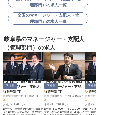
理部門）の求人一覧
全国のマネージャー・支配人（管
理部門）の求人一覧
岐阜県のマネージャー・支配人
（管理部門）の求人
HOTEL R9 The Yard 海津
百年古民家 いろり宿 飛騨
HOTEL R9 The Ya
正社員
正社員
正社員
（
マネージャー・支配人
屋
（
マネージャー・支配人
（
マネージャー・
（管理部門）
）
（管理部門）
）
（管理部門）
岐阜県海津市平田町今尾557-1
岐阜県高山市西之一色町3-1805-2
岐阜県恵那市長島町中野2-7
月給／214,287円～
年俸／4,500,000円～
月給／214,287円～
■ホテル・飲食業界の経験を活かせ
■年俸4,500,000円～6,000,000円で
■求人のポイント ■女性
る♪ ■最新システム導入で業務効率
安定した収入 ■年間休日105日、プ
ーも活躍中の職場環境♪ 
化◎ ■女性マネージャー活躍中の職
ライベートも充実 ■退職金制度や子
営スキルが身につく充実