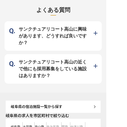
湧き出る鉱泉を満喫できます。ジャ
です。当施設では、地元の食材を活
しを提供しています。 特
グジーやサウナもあり、満足度の高
かしたお料理で、お客様の旅の思い
夕食の調理全般を担当い
よくある質問
い癒し時間をお届けしています。
出を彩ることを大切にしています。
師の方には、この地の豊
◆安定企業のリブマックスグルー
調理補助スタッフとして、器出しや
活かし、お客様の記憶に
プ！ ◇寮費無料！定期的な出費を
料理の盛り付けを通して、おもてな
創造していただきたいと
削減 ◆未経験OK。他業種からのス
しの心を形にする喜びを感じていた
す。 四季折々の旬の味覚
タッフも多数 ◇年休120日でプラ
だけます。お客様の笑顔を間近に感
し、お客様に感動と喜び
イベートも充実 ――安定企業なら
じながら、温かいサービスを提供し
るお料理を共に追求して
サンクチュアリコート高山に興味
では！働きやすさを追求したサポー
ませんか。 ーー【働きやすさを大
う。 あなたの技術と情熱
ト体制 1998年に不動産仲介から始
切に、あなたの成長を応援】 高山
様の旅の思い出をより一
があります、どうすれば良いです
め、今ではホテルやマンション、飲
駅から徒歩2分とアクセス抜群の立
す。 ーー【安心して長く働ける充
食と幅広く事業を展開している「株
地で、通勤の負担も少なく働けま
実した環境】 当施設では
か？
式会社リブマックス」。安定基盤を
す。時給1,250円からスタートし、
一人ひとりが安心して長
もつ当社ならではの好待遇をご用意
年1回の昇給であなたの頑張りをし
境づくりに力を入れていま
しています。社員寮はなんと全額会
っかり評価します。 社会保険完備
会保険完備はもちろん、
社負担（水道・光熱費のみ自己負
や制服貸与など、安心して長く働け
な負担で利用できる社員
担）！年間休日は業界屈指の120日
る環境を整えています。午前のみ、
からのご応募も安心です。
のため、自分の時間を確保しつつ無
午後のみの勤務も可能で、あなたの
シフト制で、中抜け休憩
サンクチュアリコート高山の近く
理のない働き方を実現できます。幅
ライフスタイルに合わせた働き方が
がら合計8時間労働。 プ
広いスキルを身に付けて、充実した
見つかります。 おもてなしの心を
の時間も大切にできるよ
で他にも採用募集をしている施設
昇給・昇格・キャリアアップ制度で
持つ仲間と共に、お客様の記憶に残
います。 半年後には有給
思う存分成長してください！
る体験を提供しましょう。
与され、心身ともにリフ
はありますか？
ながら、おもてなしのプ
長できる場所です。 ※202
26日時点の情報です
岐阜県
の宿泊施設一覧から探す
岐阜県の求人を市区町村で絞り込む
岐阜市
大垣市
高山市
多治見市
関市
中津川市