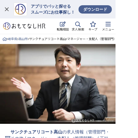
アプリでパッと探せる
ダウンロード
スムーズにお仕事探し！
ログイン
求人検索
転職相談
キープ
メニュー
求人・施設を探す
岐阜県
高山市
サンクチュアリコート高山
マネージャー・支配人（管理部門）/正社員の求人
キープした求人
就職・転職 合同説明会
おもてなしHRについて
ご利用の流れ
よくある質問
ホテル・宿泊業界情報コラム
サンクチュアリコート高山
の求人情報（
管理部門・