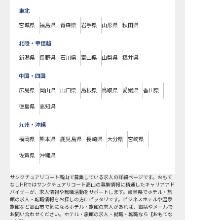
東北
宮城県
福島県
青森県
岩手県
山形県
秋田県
北陸・甲信越
新潟県
長野県
石川県
富山県
山梨県
福井県
中国・四国
広島県
岡山県
山口県
島根県
鳥取県
愛媛県
香川県
徳島県
高知県
九州・沖縄
福岡県
熊本県
鹿児島県
長崎県
大分県
宮崎県
佐賀県
沖縄県
サンクチュアリコート高山で募集している求人の詳細ページです。おもて
なしHRではサンクチュアリコート高山の募集情報に精通したキャリアアド
バイザーが、求人情報や転職活動をサポートします。岐阜県でホテル・旅
館の求人・転職情報をお探しの方にピッタリです。ビジネスホテルや温泉
旅館など
高山市
で気になるホテル・旅館の求人があれば、電話やメールで
お問い合わせください。ホテル・旅館の求人・就職・転職なら【おもてな