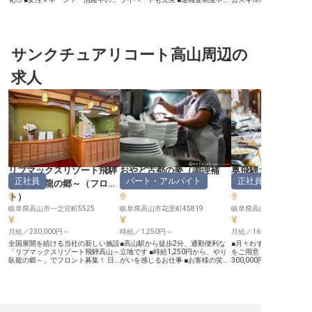
場環境★ ■マイカー通勤OK！AT限
供手当など福利厚生も充実 ■長期勤
■DX推進で効率的な業務
定免許でも可 ーー【おもてなしの
続報奨制度であなたの頑張りを評価
★ ■マイカー通勤OK！
心を形にする、新しいホテルの運営
ーー【飛騨の魅力を伝えるおもてな
で便利！ ーー【快適空間を創る、
を担う】 HOTEL R9 The Yard 海津
しの舞台】 飛騨高山の地で、百年
おもてなしリーダーへ】 HO
では、お客様に快適な滞在をご提供
古民家いろり宿飛騨屋をはじめとす
The Yard 恵那では、お
するための運営マネージャーを募集
サンクチュアリコート高山周辺の
る様々な観光施設の統括責任者とし
た来たい」という思いを
しています。スマホでのセルフチェ
て、お客様に心温まるおもてなしを
います。予約対応からチ
ックインなど最新システムを導入
提供しませんか。各事業の営業管理
ン・アウト、施設管理ま
求人
し、効率的なホテル運営を実現。予
やサポート、巡回確認業務を通じ
運営の要となるマネージ
約管理からスタッフ教育、施設管理
て、施設の魅力を最大限に引き出
て、チームを導く存在に
まで、ホテル運営の要としてご活躍
し、お客様の心に残る感動を創造す
マホチェックインシステ
いただけます。お客様の笑顔のため
るやりがいのあるお仕事です。 あ
DXを積極的に取り入れた
に日々おもてなしの心を大切にし、
なたの経験と情熱が、飛騨の観光を
ホテル運営で、お客様に
ホスピタリティあふれるサービスを
さらに盛り上げます。 ーー【働き
ッフにも快適な空間づく
一緒に創り上げていきませんか？
やすい環境とキャリアアップの機
ていただきます。ホテル
ーー【あなたのアイデアが形にな
会】 当社では、社員一人ひとりが
でのご経験を活かし、新
る、成長できる環境】 当ホテルで
安心して長く働ける環境を大切にし
なしのカタチを一緒に創
は、スタッフ一人ひとりのアイデア
ています。年俸制で安定した収入を
か？ ーー【あなたのアイデアが輝
を大切にしています。運営マネージ
確保し、昇給や賞与で日頃の頑張り
く成長環境】 当ホテルで
ャーとして、ホテル運営の様々な業
をしっかりと評価。 社会保険完備
ッフ一人ひとりのアイデ
リブマックスリゾート飛騨
おやど古都の夢
（
調理補
奥飛騨ガーデンホ
務に携わりながら、マネジメントス
はもちろん、退職金制度や子供手
しています★ マネージャ
正社員
パート・アルバイト
正社員
高山～臥龍の郷～
（
フロン
助・洗い場
）
（
調理部門その他
キルも磨けます。夜勤はほぼなく、
当、長期勤続報奨制度など、充実し
施設運営に関わることで
ワークライフバランスも確保。夏
た福利厚生であなたの生活をサポー
界のノウハウを幅広く習
ト
）
季・冬季休暇や有給休暇もしっかり
トします。年間休日105日、5日以
境です。女性マネージャ
取得できる環境です。さらに引っ越
岐阜県高山市一之宮町5525
上の連続休暇制度もあり、プライベ
岐阜県高山市花里町45819
躍中で、性別問わず実力
し費用援助制度もあり、遠方からの
ートも大切にしながらキャリアを築
る職場です◎ 夏季・冬季
応募も歓迎します！ ※2025年07月
ける環境です。 ※2026年03月26日
給休暇など、プライベー
月給／230,000円～
時給／1,250円～
月給／160,000円～
29日時点の情報です
時点の情報です
できる福利厚生も充実。
無理なく働きながら、キ
全国展開を続ける当社の新しい施設
■高山駅から徒歩2分、通勤便利な
■月々わずかな負担で快
プを目指せます。引っ越
「リブマックスリゾート飛騨高山～
立地です ■時給1,250円から、やり
をご用意 ■月給160,000
制度もあり、遠方からの
臥龍の郷～」でフロント募集！ 日
がいを感じるお仕事 ■お客様の笑顔
300,000円で安定した収入
いたします♪ ※2025年07
本二百名山の一つ、「位山」の麓に
を彩る、お料理の盛り付け ■午前と
10,000円の食事手当と
点の情報です
佇み、落ち着きをイメージした客室
午後のシフトで、無理なく働けます
食費も安心 ■月7日休み
やレストラン。自慢の温泉は広々と
ーー【古都の風情と温かいおもてな
ートも充実できる環境 ーー【奥飛
した大浴場を始め、自然に囲まれた
しを届ける場所】 飛騨高山の美し
騨の豊かな恵みを活かす
桧風呂や岩風呂など種類豊富で、ゆ
い自然と歴史が息づく地で、お客様
奥飛騨の美しい自然に囲
っくりと時間が流れる中、位山から
に心安らぐひとときを提供する旅館
設では、お客様に心温ま