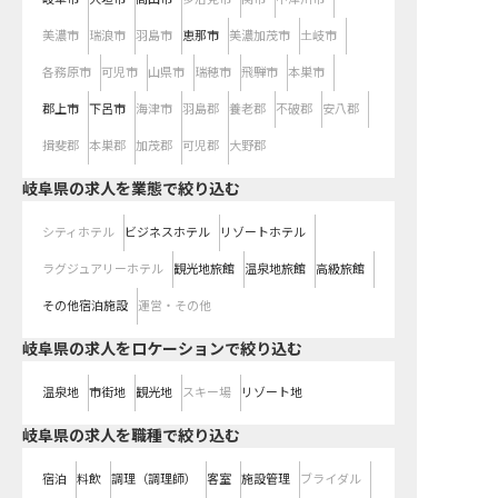
美濃市
瑞浪市
羽島市
恵那市
美濃加茂市
土岐市
各務原市
可児市
山県市
瑞穂市
飛騨市
本巣市
郡上市
下呂市
海津市
羽島郡
養老郡
不破郡
安八郡
揖斐郡
本巣郡
加茂郡
可児郡
大野郡
岐阜県の求人を業態で絞り込む
シティホテル
ビジネスホテル
リゾートホテル
ラグジュアリーホテル
観光地旅館
温泉地旅館
高級旅館
その他宿泊施設
運営・その他
岐阜県の求人をロケーションで絞り込む
温泉地
市街地
観光地
スキー場
リゾート地
岐阜県の求人を職種で絞り込む
宿泊
料飲
調理（調理師）
客室
施設管理
ブライダル