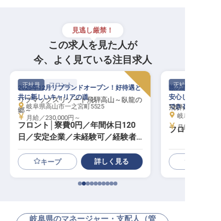
見逃し厳禁！
この求人を見た人が
今、よく見ている注目求人
正社員
フロント
正社員
2025年12月リブランドオープン！好待遇と
旅の思い出を彩る
共に新しいキャリアの道
安心して、あなた
リブマックスリゾート飛騨高山～臥龍の
岐阜県高山市一之宮町5525
できる環境です。
飛騨高山温泉 
郷～
岐阜県高山市西之
月給／230,000円～
フロント│寮費0円／年間休日120
月給／210,00
フロント
日／安定企業／未経験可／経験者
歓迎
詳しく見る
キープ
岐阜県のマネージャー・支配人（管