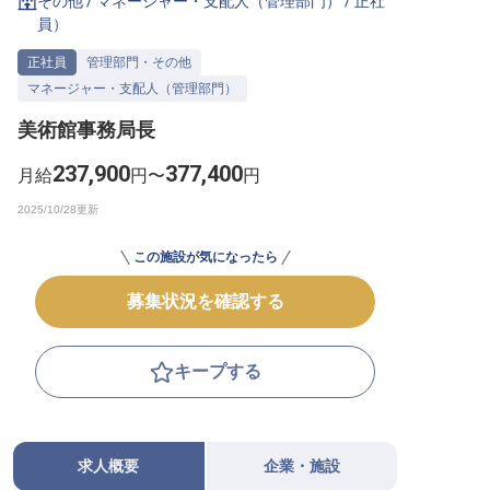
その他
/
マネージャー・支配人（管理部門）
/
正社
員
）
転職サポートに申し込む
無料
正社員
管理部門・その他
マネージャー・支配人（管理部門）
採用をお考えの企業様へ
美術館事務局長
237,900
377,400
月給
円〜
円
この施設が気になったら
募集状況を確認する
キープする
求人概要
企業・施設