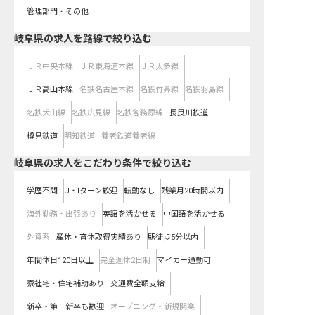
管理部門・その他
岐阜県
の求人を路線で絞り込む
ＪＲ中央本線
ＪＲ東海道本線
ＪＲ太多線
ＪＲ高山本線
名鉄名古屋本線
名鉄竹鼻線
名鉄羽島線
名鉄犬山線
名鉄広見線
名鉄各務原線
長良川鉄道
樽見鉄道
明知鉄道
養老鉄道養老線
岐阜県の求人をこだわり条件で絞り込む
学歴不問
U・Iターン歓迎
転勤なし
残業月20時間以内
海外勤務・出張あり
英語を活かせる
中国語を活かせる
外資系
産休・育休取得実績あり
駅徒歩5分以内
年間休日120日以上
完全週休2日制
マイカー通勤可
寮社宅・住宅補助あり
交通費全額支給
新卒・第二新卒も歓迎
オープニング・新規開業