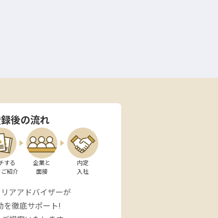
登録後の流れ
チする

企業と

内定

をご紹介
面接
入社
ャリアアドバイザーが
動を徹底サポート!