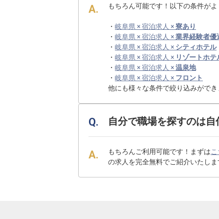
もちろん可能です！以下の条件がよ
・
岐阜県 × 宿泊求人 ×
寮あり
・
岐阜県 × 宿泊求人 ×
業界経験者優
・
岐阜県 × 宿泊求人 ×
シティホテル
・
岐阜県 × 宿泊求人 ×
リゾートホテ
・
岐阜県 × 宿泊求人 ×
温泉地
・
岐阜県 × 宿泊求人 ×
フロント
他にも様々な条件で絞り込みができ
自分で職場を探すのは自
もちろんご利用可能です！まずは
こ
の求人を完全無料でご紹介いたしま