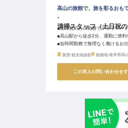
っかりと学ぶことができます。
高山の旅館で、旅を彩るおも
勤務は10時から15時までの1日
。
に合わせて無理なく働けます。月
清掃スタッフ（土日祝の
■土日祝のみの勤務でプライベー
能。
■高山駅から徒歩2分、通勤に便利
時給は1,000円からスタートし
■短時間勤務で無理なく働けるお
※2026年03月26日時点の情報です
■お客様の笑顔に繋がるやりがい
岐阜県高山
業態
観光地旅館
勤務地
ーー【古都の風情が息づくおもて
この求人の問い合わせをす
飛騨高山の歴史と文化が息づく地
掃スタッフとして、お客様が快適
館内を美しく保つことが大切なお
あなたの手で磨かれた空間が、お
心を大切に、お客様に寄り添うサ
ーー【働きやすさを追求した環境