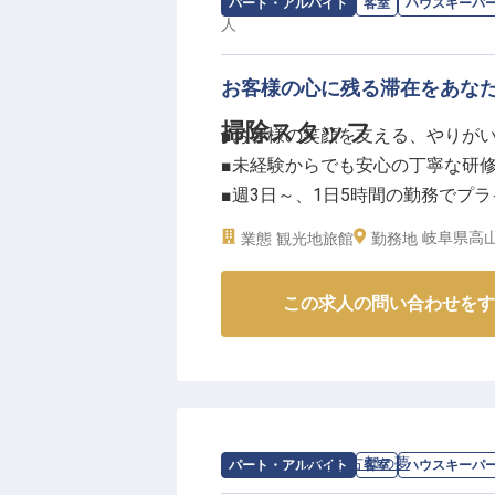
しょう。
求人情報：
百年古民家 いろり宿 飛騨屋
パート・アルバイト
客室
ハウスキーパ
人
ーー【働きやすさを重視した環境
お客様の心に残る滞在をあな
当旅館では、スタッフ一人ひとり
勤務時間は9時から14時までと短
掃除スタッフ
■お客様の笑顔を支える、やりが
シフト制なので、ご自身のライフ
■未経験からでも安心の丁寧な研
険完備や年次有給休暇など、福利
■週3日～、1日5時間の勤務でプ
■時給1,000円から、昇給ありで
岐阜県高山
業態
観光地旅館
勤務地
ーー【古民家でのおもてなしを支
この求人の問い合わせをす
築100年の趣ある古民家で、お客
をお願いします。客室は全部で6
お客様がチェックアウトされた後
スペースの清掃まで、あなたの細
ーー【働きやすい環境とキャリア
求人情報：
おやど古都の夢
の
ハウスキ
パート・アルバイト
客室
ハウスキーパ
清掃業務が初めての方もご安心く