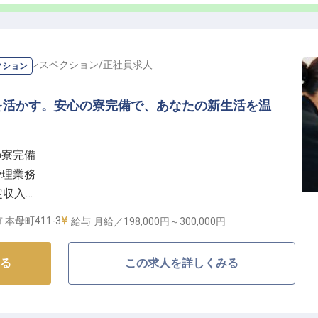
身の時間を有効活用できます。勤務時間は9:00〜
続けられる環境です。
昇給制度もあり、あなたの頑張りを正当に評価します。残業は
ベートとの両立も可能です。
ー・インスペクション
/
正社員
求人
クション
く、やりがいのある職場で、あなたのホスピタリティを
を活かす。安心の寮完備で、あなたの新生活を温
の寮完備
管理業務
安定収入
ける環境
本母町411-3
給与
月給／198,000円～
300,000円
てなしの舞台裏】
る
この求人を詳しくみる
ら安らげる空間を提供することを大切にしています。
いにするだけでなく、お客様が過ごされるお部屋や共用
に整えるおもてなしの心を持って業務にあたります。