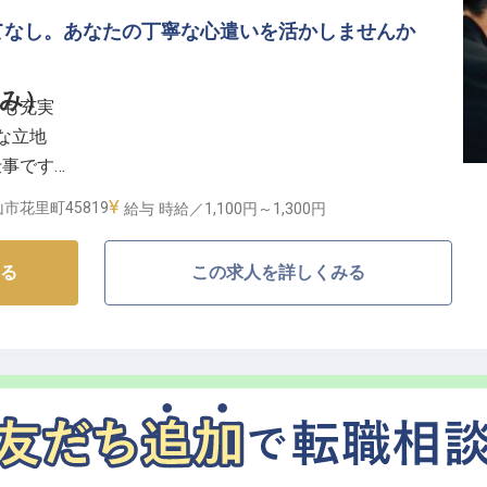
てなし。あなたの丁寧な心遣いを活かしませんか
5時間、週3日からのシフト制で、ご自身のライフスタイル
8～9日のお休みや有給休暇、育児・介護休暇も取得可
み）
トも充実
な立地
、年1回の昇給であなたの頑張りをしっかりと評価します。
仕事です
を実感
市花里町45819
給与
時給／1,100円～
1,300円
なしの舞台】
る
この求人を詳しくみる
で、お客様に心安らぐひとときを提供する旅館です。清
に過ごせるよう、細やかな気配りと丁寧な作業で客室や
仕事。
客様の旅の思い出をより一層輝かせます。おもてなしの
ービスを共に提供しましょう。
とキャリア】