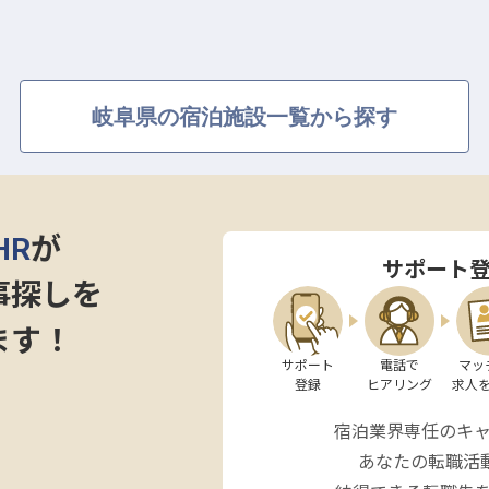
お客様の滞在をより豊かなものにし、感動へと繋がりま
なくても、その笑顔を陰で支える大切な役割です。
岐阜県の宿泊施設一覧から探す
きやすい環境】
る方も、当施設では安心してスタートできるよう社員寮
一転お仕事を始めたい方を温かくお迎えいたします。
HR
が
通じて、あなたの経験やスキルを存分に活かし、チーム
サポート
れるでしょう。
事探しを
なキャリア形成をサポートする体制が整っています。
ます！
サポート

電話で

マッ
登録
ヒアリング
求人
宿泊業界専任のキ
あなたの転職活