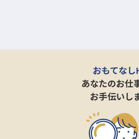
細やかな気配りと丁寧な作業が、
す。
お客様の笑顔を直接見る機会は少
ーー【新しい挑戦を応援する、働
新しい土地での生活に不安を感じ
を完備しております。
高山市という美しい環境で、心機
おもてなし
清掃部門の管理やスタッフ教育を
をまとめ上げるやりがいを感じら
あなたのお仕
社会保険も完備しており、長期的
お手伝いし
※2026年03月06日時点の情報です