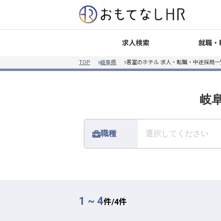
就職・
求人検索
TOP
岐阜県
客室のホテル 求人・転職・中途採用一
岐阜
職種
選択してください
1 ~ 4
件/
4
件