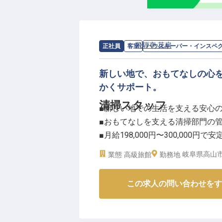
土日祝日のみの勤務で、平日はご自
14:30と短時間で、無理なく長く
時給は1,100円〜1,300円、
基本的に発生しないため、プライ
求人情報：
飛騨亭 花扇
の
ハウスキーパ
正社員
客室
ハウスキーパー・インスペ
お客様の「ありがとう」が直接届
存分に発揮してください。
新しい地で、おもてなしの心
かくサポート。
清掃スタッフ
■新しい地での生活を支える安心
■おもてなしを支える清掃部門の
■月給198,000円〜300,000円で
■社会保険完備で長く安心して働
岐阜県高山市 
業態
高級旅館
勤務地
ーー【お客様の笑顔を育む、おも
この求人の問い合わせをす
私たちの施設では、お客様が心か
清掃スタッフは、単に場所をきれ
部を、まるでご自宅のように快適