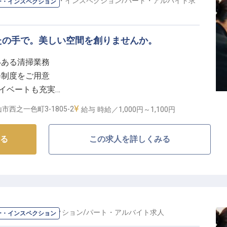
の
ハウスキーパー・インスペクション
/
パート・アルバイト
求
ー・インスペクション
で、あなたらしく輝く】
たの手で。美しい空間を創りませんか。
が安心して長く働ける環境づくりに力を入れています。
時間で、プライベートとの両立も可能です。
いある清掃業務
スタイルに合わせて柔軟に働くことができます。社会保
修制度をご用意
厚生も充実しており、安心して業務に取り組めます。
ライベートも充実
頑張りを評価
市西之一色町3-1805-2
給与
時給／1,000円～
1,100円
える清掃の仕事】
る
この求人を詳しくみる
様が心安らぐ滞在を過ごせるよう、心を込めて清掃業務
室と、一つひとつの空間に丁寧に向き合える環境です。
の客室清掃、アメニティ補充、シーツ交換、そして共用
やかな気配りがお客様の旅の思い出を彩ります。
アップの機会】
ーパー・インスペクション
/
パート・アルバイト
求人
ー・インスペクション
ださい。充実した研修制度がありますので、基礎からし