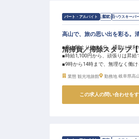
求人情報：
おやど古都の夢
の
ハウスキ
パート・アルバイト
客室
ハウスキーパ
高山で、旅の思い出を彩る。
■高山駅より徒歩2分、通勤に便利
清掃員／掃除スタッフ【
■時給1,100円から、頑張りは昇給
■9時から14時まで、無理なく働
■お客様の旅を支える、やりがい
岐阜県高山
業態
観光地旅館
勤務地
ーー【飛騨高山で、心温まるおも
この求人の問い合わせをす
飛騨高山の地で、お客様に忘れら
訪れるすべてのお客様に心から安
清掃のお仕事は、お客様が最初に
配りと丁寧な作業で、お客様の滞
あなたの手で、古都の風情を感じ