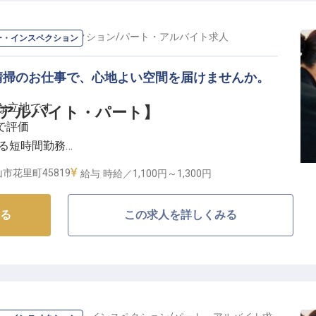
ーパー・インスペクション
/
パート・アルバイト
求人
ー・インスペクション
清掃のお仕事で、心地よい空間を届けませんか。
な立地です
アルバイト・パート】
で評価
ける短時間勤務
のある清掃業務
市花里町45819
給与
時給／1,100円～
1,300円
てなしを届ける】
る
この求人を詳しくみる
れない旅の思い出を提供している旅館です。私たちは、
らげる空間と、温かいおもてなしを大切にしています。
触れる「心地よさ」を創り出す大切な役割。細やかな気
在をより豊かなものにするお手伝いをしませんか。
る空間を美しく保ち、お客様に極上の時間をお届けしま