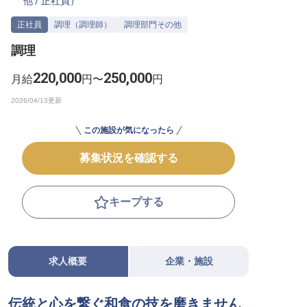
他
/
正社員
）
転職サポートに申し込む
無料
正社員
調理（調理師）
調理部門その他
調理
採用をお考えの企業様へ
220,000
250,000
月給
円〜
円
この施設が気になったら
募集状況を確認する
キープする
求人概要
企業・施設
伝統と心を繋ぐ和食の技を磨きません