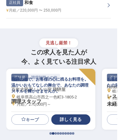
和食
正社員
月給／220,000円 〜 250,000円
見逃し厳禁！
この求人を見た人が
今、よく見ている注目求人
正社員
調理部門その他
正社員
飛騨の地で、お客様の心に残るお料理を。
お客様の「ありが
温かいおもてなしの舞台で、あなたの調理
たの笑顔が光るキ
Hotel and Spa 
百年古民家 いろり宿 飛騨屋
スキルを輝かせませんか。
岐阜県高山市天満
レストランサー
岐阜県高山市西之一色町3-1805-2
月給／210,00
調理スタッフ
未経験OK／賞
月給／270,000円～
詳しく見る
キープ