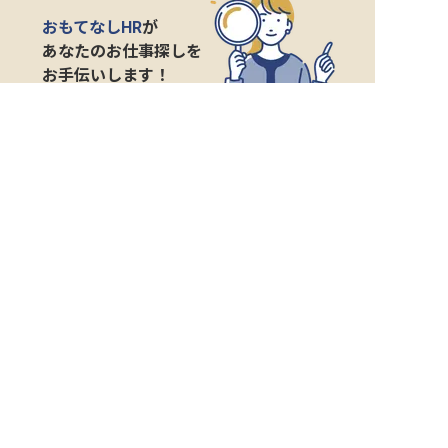
おもてなしHR
が
あなたのお仕事探しを
お手伝いします！
サポート登録後の流れ
サポート

電話で

マッチする

企業と

内定

登録
ヒアリング
求人をご紹介
面接
入社
宿泊業界専任のキャリアアドバイザーがあなたの転
職活動を徹底サポート!
納得できる転職先をご提案いたします。
サポートに申込む
無料