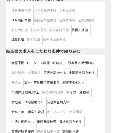
ＪＲ中央本線
ＪＲ東海道本線
ＪＲ太多線
ＪＲ高山本線
名鉄名古屋本線
名鉄竹鼻線
名鉄羽島線
名鉄犬山線
名鉄広見線
名鉄各務原線
長良川鉄道
樽見鉄道
明知鉄道
養老鉄道養老線
岐阜県の求人をこだわり条件で絞り込む
学歴不問
U・Iターン歓迎
転勤なし
残業月20時間以内
海外勤務・出張あり
英語を活かせる
中国語を活かせる
外資系
産休・育休取得実績あり
駅徒歩5分以内
年間休日120日以上
完全週休2日制
マイカー通勤可
寮社宅・住宅補助あり
交通費全額支給
新卒・第二新卒も歓迎
オープニング・新規開業
中抜け勤務なし
未経験者歓迎
資格を活かせる
実務経験者優遇
普通自動車免許
調理師免許