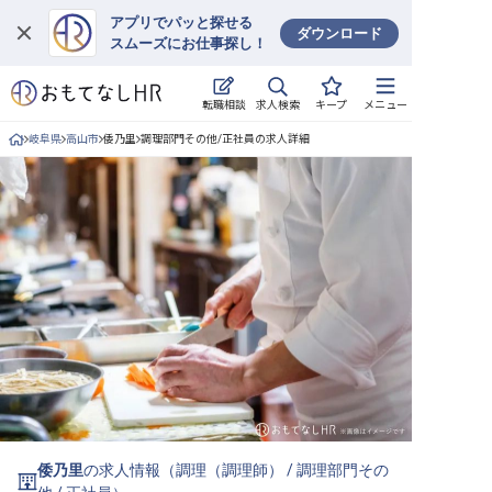
アプリでパッと探せる
ダウンロード
スムーズにお仕事探し！
ログイン
求人検索
転職相談
キープ
メニュー
求人・施設を探す
岐阜県
高山市
倭乃里
調理部門その他/正社員の求人詳細
キープした求人
就職・転職 合同説明会
おもてなしHRについて
ご利用の流れ
よくある質問
ホテル・宿泊業界情報コラム
倭乃里
の求人情報（
調理（調理師）
/
調理部門その