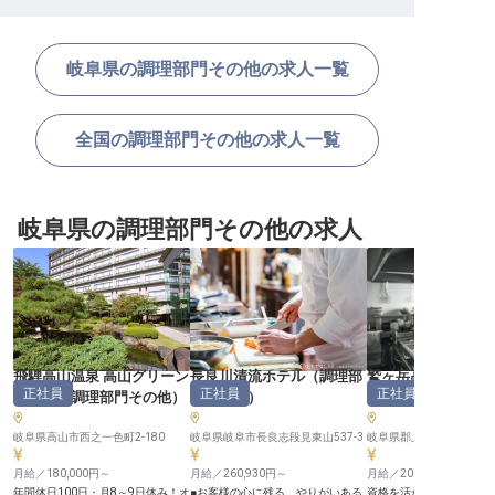
岐阜県の調理部門その他の求人一覧
全国の調理部門その他の求人一覧
岐阜県の調理部門その他の求人
飛騨高山温泉 高山グリーン
長良川清流ホテル
（
調理部
鷲ヶ岳高原ホテル
正社員
正社員
正社員
ホテル
（
調理部門その他
）
門その他
）
ー
（
調理部門その
岐阜県高山市西之一色町2-180
岐阜県岐阜市長良志段見東山537-3
岐阜県郡上市高鷲町大鷲3
月給／180,000円～
月給／260,930円～
月給／200,000円～
年間休日100日・月8～9日休み！オ
■お客様の心に残る、やりがいある
資格を活かせます！調理