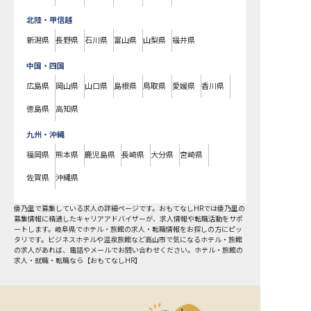
北陸・甲信越
新潟県
長野県
石川県
富山県
山梨県
福井県
中国・四国
広島県
岡山県
山口県
島根県
鳥取県
愛媛県
香川県
徳島県
高知県
九州・沖縄
福岡県
熊本県
鹿児島県
長崎県
大分県
宮崎県
佐賀県
沖縄県
倭乃里で募集している求人の詳細ページです。おもてなしHRでは倭乃里の
募集情報に精通したキャリアアドバイザーが、求人情報や転職活動をサポ
ートします。岐阜県でホテル・旅館の求人・転職情報をお探しの方にピッ
タリです。ビジネスホテルや温泉旅館など
高山市
で気になるホテル・旅館
の求人があれば、電話やメールでお問い合わせください。ホテル・旅館の
求人・就職・転職なら【おもてなしHR】