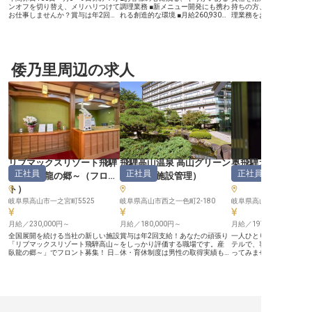
ンオフを切り替え、メリハリつけて
調理業務 ■新メニュー開発にも携わ
持ちの方、歓迎です。あ
お仕事しませんか？賞与は年2回支
れる創造的な環境 ■月給260,930円
理業務をお任せします。
給と、頑張った分だけやりがいを感
から、あなたの経験を評価 ■昇給・
生活をお考えの方は住み
じられる職場です。研修制度が整っ
賞与で頑張りが評価される職場です
です。費用の負担を少な
ているので、未経験でも一から知識
ーー【清流の恵みと心尽くしのおも
められます。スキー場を
を身に着けられます。高山グリーン
てなし】 お客様の心に残る特別な
「鷲ヶ岳高原ホテルレイ
ホテルは、JR高山駅より徒歩6分の
一日を、最高の料理で彩るお仕事で
レストランでは、地産地
場所に位置する、全238室のホテル
倭乃里周辺の求人
す。清流の恵み豊かな岐阜の地で、
に四季折々の食材を使っ
です。日本庭園を望むラウンジ＆バ
旬の食材を活かしたお料理を提供
供しています。大広間は2
ーやホテルパティシエが腕を振るう
し、訪れるお客様に感動と喜びをお
収容可能で立食にも対応
パティスリーが自慢です。※この求
届けしています。 一皿一皿に心を
を始めとした多くのお客
人は2023年6月27日時点の情報で
込めるおもてなしの精神を大切に
ホテルです。※この求人は2
す
し、記憶に残る美食体験を創造して
10月2日時点の情報です
います。 ーー【あなたのアイデア
が形になる、成長できる環境】 こ
こでは、あなたの料理への情熱と創
造性を存分に発揮できる環境が整っ
ています。3ヶ月に一度のメニュー
開発会議では、スタッフ全員でアイ
リブマックスリゾート飛騨
飛騨高山温泉 高山グリーン
奥飛騨ガーデンホ
デアを出し合い、新しい味を追求。
正社員
正社員
正社員
経験豊富な先輩スタッフからの指導
高山～臥龍の郷～
（
フロン
ホテル
（
施設管理
）
（
仲居
）
も受けながら、調理スキルだけでな
ト
）
く、メニュー開発の知識も深められ
ます。チームで協力し、お客様に最
岐阜県高山市一之宮町5525
岐阜県高山市西之一色町2-180
高の料理を届ける喜びを分かち合い
ましょう。
月給／230,000円～
月給／180,000円～
月給／197,280円～
全国展開を続ける当社の新しい施設
賞与は年2回支給！あなたの頑張り
一人ひとりが輝ける環境
「リブマックスリゾート飛騨高山～
をしっかり評価する職場です。産
テルで、客席係としてス
臥龍の郷～」でフロント募集！ 日
休・育休制度は男性の取得実績もあ
ってみませんか？おもて
本二百名山の一つ、「位山」の麓に
り！ライフステージの変化に応じ
のスキルを磨くことがで
佇み、落ち着きをイメージした客室
て、長期的に働きたい方にもオスス
心して新生活を始められ
やレストラン。自慢の温泉は広々と
メです。高山グリーンホテルは、
を完備！奥飛騨で働いて
した大浴場を始め、自然に囲まれた
JR高山駅より徒歩6分の場所に位置
もぴったりです。奥飛騨
桧風呂や岩風呂など種類豊富で、ゆ
する全238室のホテルです。ガラス
テル焼岳の温泉はビタミ
っくりと時間が流れる中、位山から
張りの壁一面から四季折々の情緒を
ルたっぷりなエメラルド
湧き出る鉱泉を満喫できます。ジャ
感じられる開放的な大浴場が自慢で
いすの湯」をはじめ、打