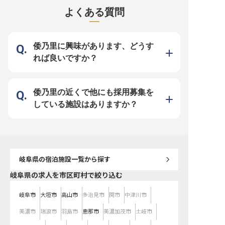
グジーやサウナもあり、満足度の高
す。周辺には白川郷や上高地など、
湯・寝湯もあり、疲れを
よくある質問
い癒し時間をお届けしています。
観光地が点在しており多くのお客様
楽しめます。温泉が好き
◆安定企業のリブマックスグルー
が訪れます。※この求人は2023年6
ご検討ください。※この求人
プ！ ◇寮費無料！定期的な出費を
月23日時点の情報です
年10月25日時点の情報で
削減 ◆未経験OK。他業種からのス
タッフも多数 ◇年休120日でプラ
イベートも充実 ――安定企業なら
倭乃里に興味があります、どうす
では！働きやすさを追求したサポー
ト体制 1998年に不動産仲介から始
れば良いですか？
め、今ではホテルやマンション、飲
食と幅広く事業を展開している「株
式会社リブマックス」。安定基盤を
もつ当社ならではの好待遇をご用意
しています。社員寮はなんと全額会
社負担（水道・光熱費のみ自己負
倭乃里の近くで他にも採用募集を
担）！年間休日は業界屈指の120日
のため、自分の時間を確保しつつ無
している施設はありますか？
理のない働き方を実現できます。幅
広いスキルを身に付けて、充実した
昇給・昇格・キャリアアップ制度で
思う存分成長してください！
岐阜県
の宿泊施設一覧から探す
岐阜県の求人を市区町村で絞り込む
岐阜市
大垣市
高山市
多治見市
関市
中津川市
美濃市
瑞浪市
羽島市
恵那市
美濃加茂市
土岐市