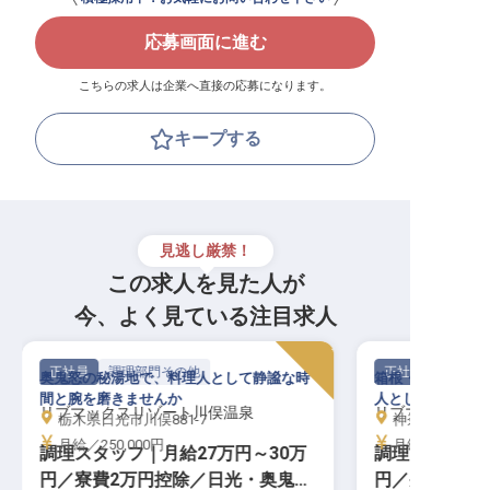
応募画面に進む
こちらの求人は企業へ直接の応募になります。
キープする
見逃し厳禁！
この求人を見た人が
今、よく見ている注目求人
正社員
調理部門その他
正社員
奥鬼怒の秘湯地で、料理人として静謐な時
箱根・芦ノ湖の絶
間と腕を磨きませんか
人として腕を磨き
リブマックスリゾート川俣温泉
リブマックスリ
栃木県日光市川俣881-7
神奈川県足柄
月給／250,000円～
月給／250,00
調理スタッフ｜月給27万円～30万
調理スタッフ｜
円／寮費2万円控除／日光・奥鬼怒
円／寮費2万