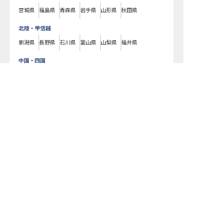
宮城県
福島県
青森県
岩手県
山形県
秋田県
北陸・甲信越
新潟県
長野県
石川県
富山県
山梨県
福井県
中国・四国
広島県
岡山県
山口県
島根県
鳥取県
愛媛県
香川県
徳島県
高知県
九州・沖縄
福岡県
熊本県
鹿児島県
長崎県
大分県
宮崎県
佐賀県
沖縄県
リブマックスリゾート八ヶ岳高原で募集している求人の詳細ページです。
おもてなしHRではリブマックスリゾート八ヶ岳高原の募集情報に精通した
キャリアアドバイザーが、求人情報や転職活動をサポートします。山梨県
でホテル・旅館の求人・転職情報をお探しの方にピッタリです。ビジネス
ホテルや温泉旅館など
北杜市
で気になるホテル・旅館の求人があれば、電
話やメールでお問い合わせください。ホテル・旅館の求人・就職・転職な
ら【おもてなしHR】