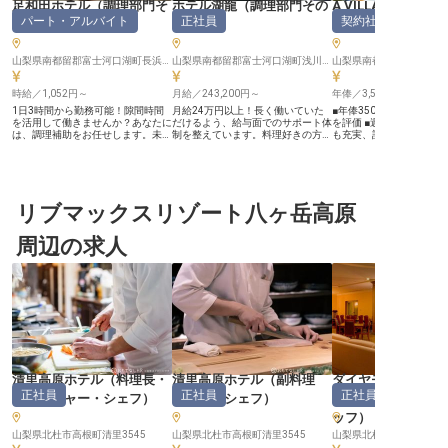
足和田ホテル
（
調理部門そ
ホテル湖龍
（
調理部門その
A VILLAGE GARDE
パート・アルバイト
正社員
契約社員
の他
）
他
）
部門その他
山梨県南都留郡富士河口湖町長浜395
山梨県南都留郡富士河口湖町浅川630-1
時給／1,052円～
月給／243,200円～
年俸／3,500,000円～
1日3時間から勤務可能！隙間時間
月給24万円以上！長く働いていた
■年俸350万円から、あ
を活用して働きませんか？あなたに
だけるよう、給与面でのサポート体
を評価 ■週休2日制でプ
は、調理補助をお任せします。未経
制を整えています。料理好きの方、
も充実、計画年休も ■海
験の方も歓迎！先輩スタッフがしっ
あなたの好きを活かしてお客様に笑
ど充実の福利厚生で安心 
かりサポートいたします。あなたの
顔を届けませんか？寮を完備してい
考案にも携わり、料理人
ホスピタリティでホテルを盛り上げ
るので新生活も安心です。全52客
ーー【自然豊かな地で、
てください。マウンテンビューの貸
室を備える「ホテル湖龍」は、河口
のおもてなしを】 富士河
切風呂や露天風呂、ワイン風呂のあ
湖駅より車で約5分の場所に位置し
美しい自然に囲まれた当
る大浴場を備えた「足和田ホテ
リブマックスリゾート八ヶ岳高原
ています。庭園露天風呂や展望露天
客様の旅の思い出を彩る
ル」。食事は、四季折々の地元食材
風呂など、様々な浴場を完備してい
供しませんか。 旬の食材
をふんだんに使用した、朝食バイキ
ます。周辺には観光地が点在してお
し、一品一品心を込めて
周辺の求人
ングや会席料理を提供しています。
り、多くのお客様が訪れます。※こ
料理は、お客様にとって
※この求人は2023年8月22日時点の
の求人は2023年6月30日時点の情
い体験となるでしょう。 
情報です
報です
夕食まで、お客様の笑顔
を振るい、温かいおもて
食を通じて表現してくださ
客様の「美味しい」の一
りの喜びとなる、そんな
感じられる環境です。 ーー【働き
やすさと成長を両立、充
アパス】 当施設では、ス
人ひとりが安心して長く
を大切にしています。 週
清里高原ホテル
（
料理長・
清里高原ホテル
（
副料理
ダイヤモンド八ケ
加え、計画年休や年末年
正社員
正社員
正社員
マネージャー・シェフ
）
長・スーシェフ
）
ソサエティ
得でき、プライベートも
がら仕事に取り組めます。
ッフ
）
社会保険完備はもちろん
山梨県北杜市高根町清里3545
山梨県北杜市高根町清里3545
所や育児・介護支援金な
山梨県北杜市大泉町谷戸577
福利厚生も魅力です。 調