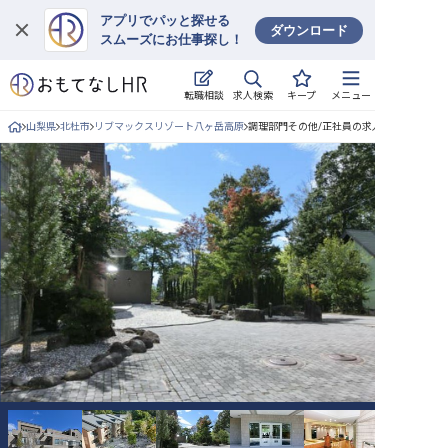
アプリでパッと探せる
ダウンロード
スムーズにお仕事探し！
ログイン
求人検索
転職相談
キープ
メニュー
求人・施設を探す
山梨県
北杜市
リブマックスリゾート八ヶ岳高原
調理部門その他/正社員の求人詳細
キープした求人
就職・転職 合同説明会
おもてなしHRについて
ご利用の流れ
よくある質問
ホテル・宿泊業界情報コラム