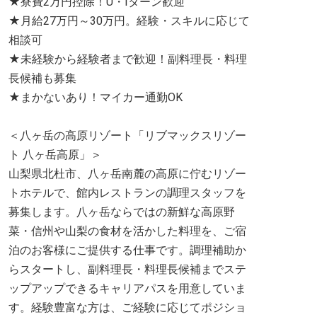
★寮費2万円控除！U・Iターン歓迎
★月給27万円～30万円。経験・スキルに応じて
相談可
★未経験から経験者まで歓迎！副料理長・料理
長候補も募集
★まかないあり！マイカー通勤OK
＜八ヶ岳の高原リゾート「リブマックスリゾー
ト 八ヶ岳高原」＞
山梨県北杜市、八ヶ岳南麓の高原に佇むリゾー
トホテルで、館内レストランの調理スタッフを
募集します。八ヶ岳ならではの新鮮な高原野
菜・信州や山梨の食材を活かした料理を、ご宿
泊のお客様にご提供する仕事です。調理補助か
らスタートし、副料理長・料理長候補までステ
ップアップできるキャリアパスを用意していま
す。経験豊富な方は、ご経験に応じてポジショ