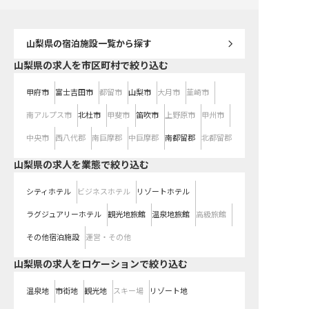
山梨県
の宿泊施設一覧から探す
山梨県の求人を市区町村で絞り込む
甲府市
富士吉田市
都留市
山梨市
大月市
韮崎市
南アルプス市
北杜市
甲斐市
笛吹市
上野原市
甲州市
中央市
西八代郡
南巨摩郡
中巨摩郡
南都留郡
北都留郡
山梨県の求人を業態で絞り込む
シティホテル
ビジネスホテル
リゾートホテル
ラグジュアリーホテル
観光地旅館
温泉地旅館
高級旅館
その他宿泊施設
運営・その他
山梨県の求人をロケーションで絞り込む
温泉地
市街地
観光地
スキー場
リゾート地