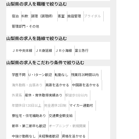
山梨県の求人を職種で絞り込む
宿泊
料飲
調理（調理師）
客室
施設管理
ブライダル
管理部門・その他
山梨県
の求人を路線で絞り込む
ＪＲ中央本線
ＪＲ身延線
ＪＲ小海線
富士急行
山梨県の求人をこだわり条件で絞り込む
学歴不問
U・Iターン歓迎
転勤なし
残業月20時間以内
海外勤務・出張あり
英語を活かせる
中国語を活かせる
外資系
産休・育休取得実績あり
駅徒歩5分以内
年間休日120日以上
完全週休2日制
マイカー通勤可
寮社宅・住宅補助あり
交通費全額支給
新卒・第二新卒も歓迎
オープニング・新規開業
中抜け勤務なし
未経験者歓迎
資格を活かせる