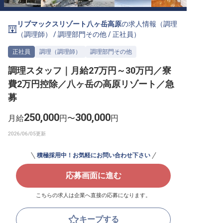
転職サポートに申し込む
無料
リブマックスリゾート八ヶ岳高原
の求人情報（
調理
（調理師）
/
調理部門その他
/
正社員
）
採用をお考えの企業様へ
正社員
調理（調理師）
調理部門その他
調理スタッフ｜月給27万円～30万円／寮
費2万円控除／八ヶ岳の高原リゾート／急
募
250,000
300,000
月給
円〜
円
積極採用中！お気軽にお問い合わせ下さい
応募画面に進む
こちらの求人は企業へ直接の応募になります。
キープする