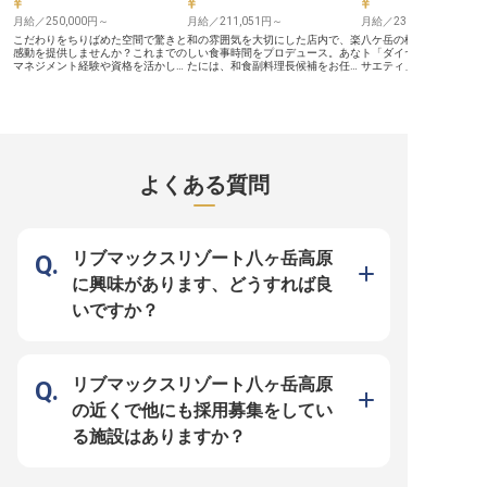
般に加え、メニューのブ
月給／250,000円～
月給／211,051円～
月給／230,000円～
ップやイベントメニュー
携われるため、料理人と
こだわりをちりばめた空間で驚きと
和の雰囲気を大切にした店内で、楽
八ケ岳の標高1,200ｍの
ルアップやキャリアアッ
感動を提供しませんか？これまでの
しい食事時間をプロデュース。あな
ト「ダイヤモンド八ヶ岳
る環境です。
マネジメント経験や資格を活かして
たには、和食副料理長候補をお任せ
サエティ」。当ホテルの
いただけます。あなたには和食料理
します！昇給年2回と賞与あり！頑
タッフとして働いてみま
長をお任せします。1次はオンライ
張りはしっかりとお給与に反映いた
ずはフロント業務から、
ン面接対応のため、日程の調整もし
します。社員寮完備！これから新生
的にはレストランサービ
やすいです。遠方の方の応募もぜひ
活をお考えの方も安心してスタート
業務、温泉施設なども幅
お待ちしております。清里高原ホテ
していただけます。四季の自然美を
ていただきます。家族手
ルの中庭には八ヶ岳の湧水が流れ込
楽しめる、歴史ある避暑地の高原リ
当（条件あり）、勤続給
む「からまつ湖」があります。四季
ゾート「清里高原ホテル」。当ホテ
月5万円までと充実の好
折々の美しい景色が望める散歩道で
ルのこだわりの素材を使用したレス
月給19万円～23万円と
よくある質問
は、癒しのひと時を提供していま
トランで、お客様の大切なひと時を
を合わせてしっかり稼ぐ
す。※この求人は2023年6月1日時
彩りませんか？※この求人は2024年
ます。※2023年9月13
点の情報です
1月31日時点の情報です
です。
リブマックスリゾート八ヶ岳高原
に興味があります、どうすれば良
いですか？
リブマックスリゾート八ヶ岳高原
の近くで他にも採用募集をしてい
る施設はありますか？