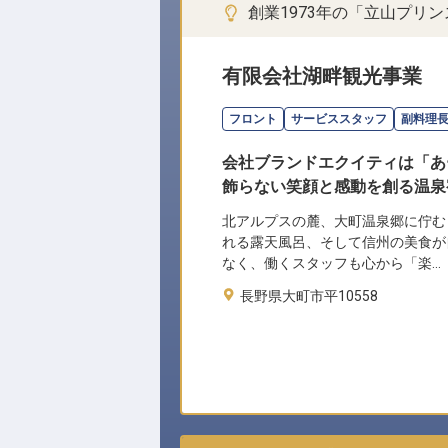
創業1973年の「立山プリ
有限会社湖畔観光事業
フロント
サービススタッフ
副料理
会社ブランドエクイティは「あ
飾らない笑顔と感動を創る温泉
北アルプスの麓、大町温泉郷に佇む
れる露天風呂、そして信州の美食が
なく、働くスタッフも心から「楽…
長野県大町市平10558