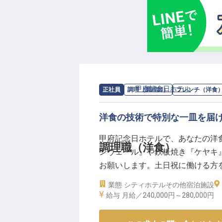
求人情報：
甲府記念日ホテル
の
フレン
正社員
調理（調理師）
フレンチ（洋食
洋食の技術で特別な一皿を届
甲府記念日ホテルで、あなたの洋
調理職（洋食）
ンヴェール』や鉄板焼き『ケヤキ
お願いします。土日祝に働ける方を歓迎
かして新たな挑戦を。あなたの情
業態
シティホテル
その他宿泊施設
※2025年04月17日時点の情報です
給与
月給／240,000円～
280,000円