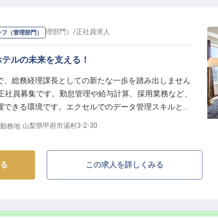
がる喜びを感じられます。
ー・チーフ（管理部門）
/
正社員
求人
ーフ（管理部門）
を築く】
ホテルの未来を支える！
するためには、まず働くスタッフが心豊かであることが
で、総務経理課長としての新たな一歩を踏み出しません
日制や誕生日休暇を導入し、プライベートも大切にでき
00円の正社員募集です。勤怠管理や給与計算、採用業務など、
躍できる環境です。エクセルでのデータ管理スキルと、
駐車場も完備しており、日々の通勤もストレスなく行え
プを発揮し、ホテル運営の要となる業務をお任せしま
山梨県甲府市湯村3-2-30
勤務地
支え、未来を共に築きましょう！※2024年10月09日時
、おもてなしのプロフェッショナルとして、この地で長
心よりお待ちしております。
る
この求人を詳しくみる