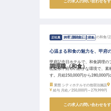
この求人の問い合わせをす
求人情報：
甲府記念日ホテル
の
和食
/
正社員
調理（調理師）
和食
心温まる和食の魅力を、甲府
甲府記念日ホテルで、和食調理の
調理職（和食）
山梨県甲府市の静かな環境で、素
す。月給250,000円から280,
動を届けましょう。料理への情熱
業態
シティホテル
その他宿泊施設
形にしてください。正社員として、
給与
月給／250,000円～
279,999円
時点の情報です
この求人の問い合わせをす