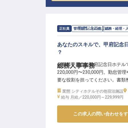
求人情報：
甲府記念日ホテル
の
総務・
正社員
管理部門・その他
総務・経理・
あなたのスキルで、甲府記念
？
山梨県甲府市の甲府記念日ホテル
総務人事事務
220,000円〜230,000円。
要な役割を担ってください。書類
ルアップを目指しましょう。基本
業態
シティホテル
その他宿泊施設
サポートもあり、チームと共に成長す
給与
月給／220,000円～
229,999円
この求人の問い合わせをす