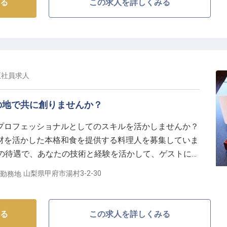
る
この求人を詳しくみる
正社員
求人
の地で共に創りませんか？
プロフェッショナルとしてのスキルを活かしませんか？
材を活かした本格和食を提供する料理人を募集していま
000円の待遇で、あなたの技術と経験を活かして、ゲストに感
とクリエイティブなアイデアを、私たちのチームと共に
山梨県甲府市湯村3-2-30
勤務地
安定した環境で働くチャンスです。※2024年10月09日
る
この求人を詳しくみる