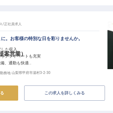
ス
/
正社員
求人
こに。お客様の特別な日を彩りませんか。
安定した収入
提案営業）
ありプライベートも充実
完備、通勤も快適
の特別な日を創造
山梨県甲府市湯村3-2-30
勤務地
しを創造する】
施設で、宴会や会議の企画提案をお任せします。
る
この求人を詳しくみる
依頼に対し、会場の設営からお食事、宿泊プランまで、
適なプランをご提案ください。
くため、社内各部署と連携し、当日まで丁寧にアテンド