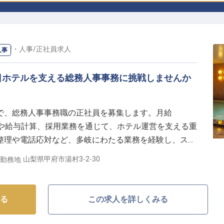
経理・人事
/
正社員
求人
人事
日ホテルを支える総務人事事務に挑戦しませんか
で、総務人事事務職の正社員を募集します。月給
勤怠管理や給与計算、採用業務を通じて、ホテル運営を支える重
整理や電話応対など、多岐にわたる業務を経験し、スキ
的なパソコン操作ができればOK。繁忙期の他部署への
山梨県甲府市湯村3-2-30
勤務地
る環境です。※2024年10月09日時点の情報です
る
この求人を詳しくみる