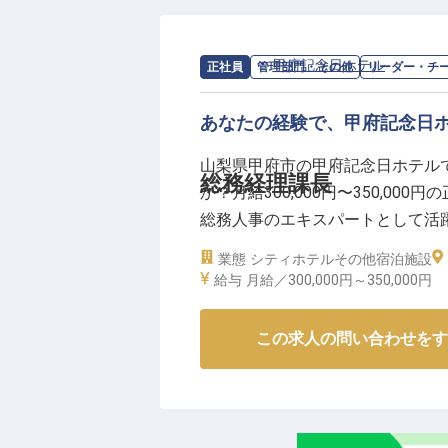
するやりがいのあるお仕事です。
あなたの提案がお客様の笑顔に繋
求人情報：
甲府記念日ホテル
の
リーダ
正社員
管理部門・その他
リーダー・チ
ーー【働きやすい環境でキャリア
あなたの経験で、甲府記念日
お客様の心に残るサービスを提供
大切だと考えています。
山梨県甲府市の甲府記念日ホテル
社会保険完備はもちろん、週休二
総務経理課長
か？月給300,000円〜350,0
る環境を整えています。
総務人事のエキスパートとして活
また、マイカー通勤が可能で無料
メンバーを統率するリーダーシッ
業態
シティホテル
その他宿泊施設
ます。
す。あなたの力で、社員の皆さんを
給与
月給／300,000円～
350,000円
これまでの法人営業経験を活かし
点の情報です
くキャリアを築いていきたい方を
この求人の問い合わせをす
※2026年04月22日時点の情報です