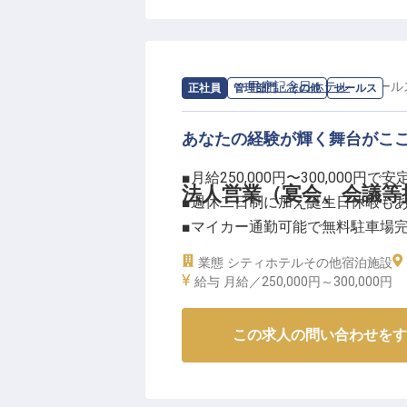
求人情報：
甲府記念日ホテル
の
セール
正社員
管理部門・その他
セールス
あなたの経験が輝く舞台がこ
■月給250,000円〜300,000円で
法人営業（宴会、会議等
■週休二日制に加え誕生日休暇も
■マイカー通勤可能で無料駐車場
■法人営業経験を活かし、お客様
業態
シティホテル
その他宿泊施設
給与
月給／250,000円～
300,000円
ーー【お客様の心に残るおもてな
山梨県随一のキャパシティを誇る
この求人の問い合わせをす
地元企業や団体のお客様からのご
きめ細やかなおもてなしの心で最
お客様の特別な一日を成功へと導