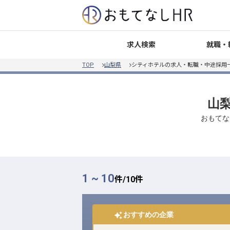
就職・
求人検索
TOP
山梨県
シティホテルの求人・転職・中途採用
山梨
おもてな
1 ~ 10
件/
10
件
おすすめの企業