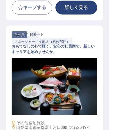
キープする
詳しく見る
サニーデリゾート
正社員
料飲
マネージャー・支配人（料飲部門）
おもてなしの心で輝く。安心の社員寮で、新しい
キャリアを始めませんか。
レストランスタッフ（幹部候補）
施設業態
その他宿泊施設
勤務地
山梨県南都留郡富士河口湖町大石2549-1