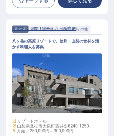
キープする
詳しく見る
リブマックスリゾート八ヶ岳高原
正社員
調理（調理師）
調理部門その他
八ヶ岳の高原リゾートで、信州・山梨の食材を活
かす料理人を募集
調理スタッフ｜月給27万円～30万円
／寮費2万円控除／八ヶ岳の高原リ
ゾート／急募
施設業態
リゾートホテル
勤務地
山梨県北杜市大泉町西井出8240-1253
給与
月給／250,000円～
300,000円