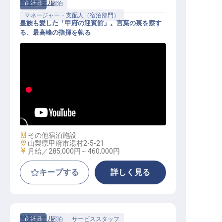
常磐ホテル
正社員
宿泊
マネージャー・支配人（宿泊部門）
皇族も愛した「甲府の迎賓館」。言葉の裏を察す
る、最高峰の指揮を執る
フロント（幹部候補）│甲府の迎賓
館／「和」を指揮／月28.5万～46万
施設業態
その他宿泊施設
勤務地
山梨県甲府市湯村2-5-21
給与
月給／285,000円～
460,000円
キープする
詳しく見る
常磐ホテル
正社員
宿泊
サービススタッフ