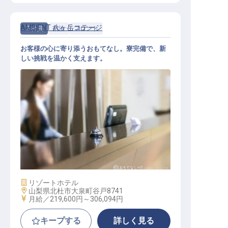
AMBIENT 八ヶ岳コテージ
正社員
宿泊
フロント
お客様の心に寄り添うおもてなし。寮完備で、新
しい挑戦を温かく支えます。
フロント業務
施設業態
リゾートホテル
勤務地
山梨県北杜市大泉町谷戸8741
給与
月給／219,600円～
306,094円
キープする
詳しく見る