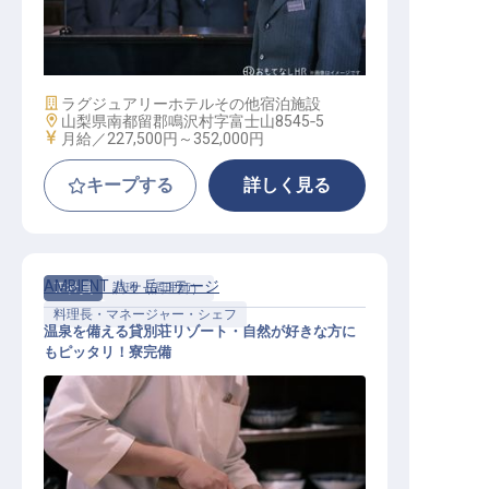
接客サービススタッフ
施設業態
ラグジュアリーホテル
その他宿泊施設
勤務地
山梨県南都留郡鳴沢村字富士山8545‐5
給与
月給／227,500円～
352,000円
キープする
詳しく見る
AMBIENT 八ヶ岳コテージ
正社員
調理（調理師）
料理長・マネージャー・シェフ
温泉を備える貸別荘リゾート・自然が好きな方に
もピッタリ！寮完備