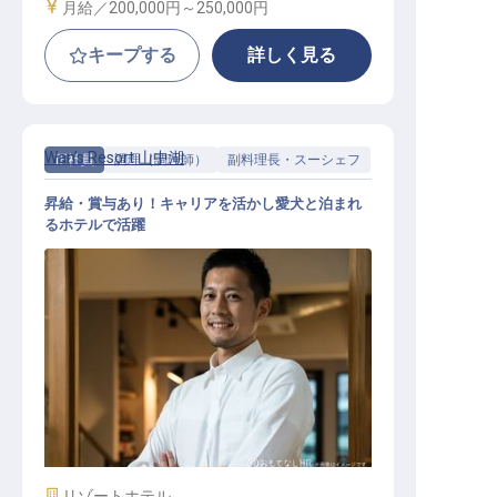
給与
月給／200,000円～
250,000円
キープする
詳しく見る
Wan’s Resort 山中湖
正社員
調理（調理師）
副料理長・スーシェフ
昇給・賞与あり！キャリアを活かし愛犬と泊まれ
るホテルで活躍
洋食副料理長候補
施設業態
リゾートホテル