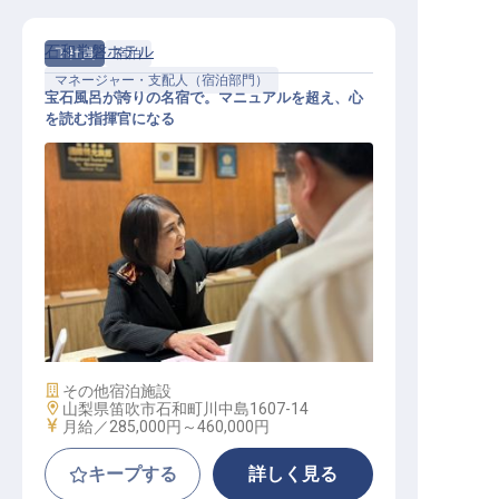
石和常磐ホテル
正社員
宿泊
マネージャー・支配人（宿泊部門）
宝石風呂が誇りの名宿で。マニュアルを超え、心
を読む指揮官になる
フロント・接遇係（幹部候補）│石
和の名湯を指揮／月給28.5万～46万
施設業態
その他宿泊施設
勤務地
山梨県笛吹市石和町川中島1607-14
給与
月給／285,000円～
460,000円
キープする
詳しく見る