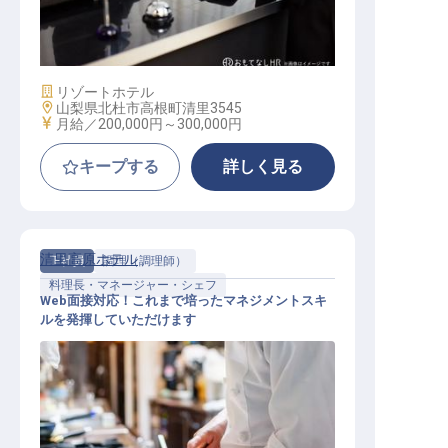
フロント
施設業態
リゾートホテル
勤務地
山梨県北杜市高根町清里3545
給与
月給／200,000円～
300,000円
キープする
詳しく見る
清里高原ホテル
正社員
調理（調理師）
料理長・マネージャー・シェフ
Web面接対応！これまで培ったマネジメントスキ
ルを発揮していただけます