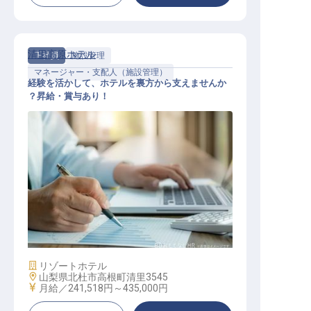
清里高原ホテル
正社員
施設管理
マネージャー・支配人（施設管理）
経験を活かして、ホテルを裏方から支えませんか
？昇給・賞与あり！
施設管理マネージャー候補
施設業態
リゾートホテル
勤務地
山梨県北杜市高根町清里3545
給与
月給／241,518円～
435,000円