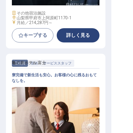
施設業態
その他宿泊施設
勤務地
山梨県甲府市上阿原町1170-1
給与
月給／214,287円～
キープする
詳しく見る
亀の井ホテル 富士
正社員
宿泊
サービススタッフ
寮完備で新生活も安心。お客様の心に残るおもて
なしを。
レストランサービス