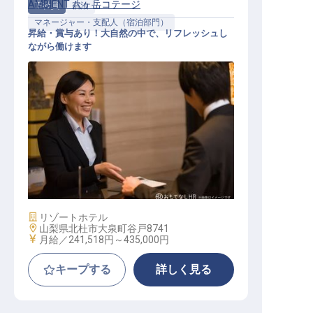
AMBIENT 八ヶ岳コテージ
正社員
宿泊
マネージャー・支配人（宿泊部門）
昇給・賞与あり！大自然の中で、リフレッシュし
ながら働けます
フロントマネージャー候補
施設業態
リゾートホテル
勤務地
山梨県北杜市大泉町谷戸8741
給与
月給／241,518円～
435,000円
キープする
詳しく見る