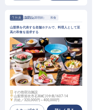
石和常磐ホテル
正社員
調理（調理師）
和食
山梨県を代表する老舗ホテルで、料理人として至
高の和食を追求する
和食調理人│月給32万～40万／未経
験歓迎／借り上げ社宅あり
施設業態
その他宿泊施設
勤務地
山梨県笛吹市石和町川中島1607-14
給与
月給／320,000円～
400,000円