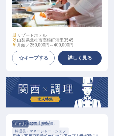
和食料理長
施設業態
リゾートホテル
勤務地
山梨県北杜市高根町清里3545
給与
月給／250,000円～
400,000円
キープする
詳しく見る
Wan’s Resort 山中湖
正社員
調理（調理師）
料理長・マネージャー・シェフ
昇給・賞与でモチベーションアップ！愛犬家に人