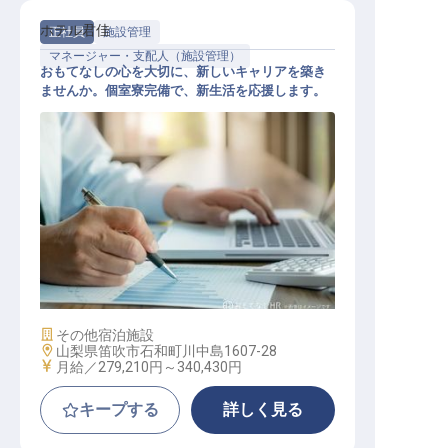
ホテル君佳
正社員
施設管理
マネージャー・支配人（施設管理）
おもてなしの心を大切に、新しいキャリアを築き
ませんか。個室寮完備で、新生活を応援します。
施設管理長候補
施設業態
その他宿泊施設
勤務地
山梨県笛吹市石和町川中島1607-28
給与
月給／279,210円～
340,430円
キープする
詳しく見る