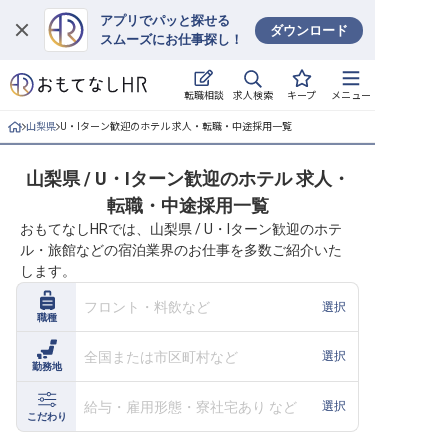
アプリでパッと探せる
ダウンロード
スムーズにお仕事探し！
ログイン
求人検索
転職相談
キープ
メニュー
求人・施設を探す
山梨県
U・Iターン歓迎のホテル 求人・転職・中途採用一覧
キープした求人
山梨県 / U・Iターン歓迎のホテル 求人・
転職・中途採用一覧
就職・転職 合同説明会
おもてなしHRでは、山梨県 / U・Iターン歓迎のホテ
ル・旅館などの宿泊業界のお仕事を多数ご紹介いた
おもてなしHRについて
します。
ご利用の流れ
フロント・料飲など
選択
職種
よくある質問
全国または市区町村など
選択
勤務地
ホテル・宿泊業界情報コラム
給与・雇用形態・寮社宅あり など
選択
こだわり