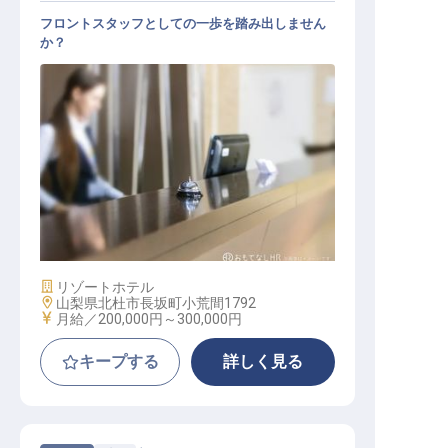
フロントスタッフとしての一歩を踏み出しません
か？
フロント
施設業態
リゾートホテル
勤務地
山梨県北杜市長坂町小荒間1792
給与
月給／200,000円～
300,000円
キープする
詳しく見る