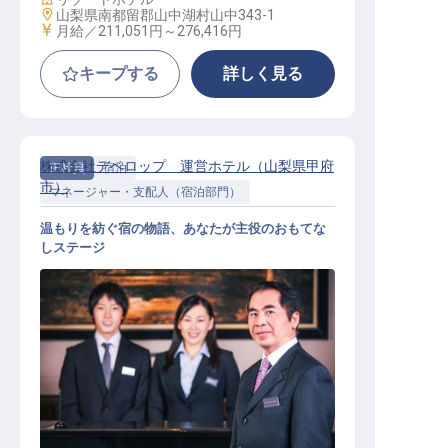
勤務地
山梨県南都留郡山中湖村山中343-1
給与
月給／211,051円～
276,416円
キープする
詳しく見る
株式会社デベロップ 運営ホテル（山梨県甲府
正社員
宿泊
市）
マネージャー・支配人（宿泊部門）
温もりを紡ぐ宿の物語、あなたが主役のおもてな
しステージ
運営マネージャー