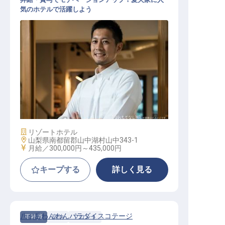
気のホテルで活躍しよう
洋食料理長候補
施設業態
リゾートホテル
勤務地
山梨県南都留郡山中湖村山中343-1
給与
月給／300,000円～
435,000円
キープする
詳しく見る
八ヶ岳わんわんパラダイスコテージ
正社員
宿泊
フロント