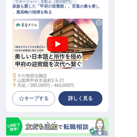
マネージャー・支配人（宿泊部門）
皇族も愛した「甲府の迎賓館」。言葉の裏を察し
、最高峰の指揮を執る
接遇係（幹部候補）│甲府の迎賓館
／「和」を継ぐ／月給28.5万～46万
施設業態
その他宿泊施設
勤務地
山梨県甲府市湯村2-5-21
給与
月給／285,000円～
460,000円
キープする
詳しく見る