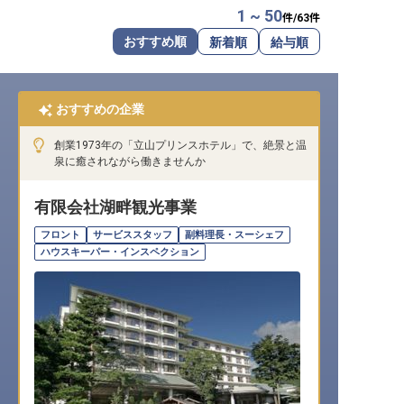
1 ~ 50
件/
63
件
転職サポートに申し込む
無料
おすすめ順
新着順
給与順
採用をお考えの企業様へ
おすすめの企業
創業1973年の「立山プリンスホテル」で、絶景と温
泉に癒されながら働きませんか
有限会社湖畔観光事業
フロント
サービススタッフ
副料理長・スーシェフ
ハウスキーパー・インスペクション