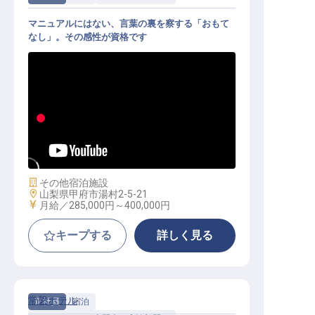
マニュアルにはない、言葉の裏を察する「おもて
なし」。その感性が資格です
接遇係│甲府の迎賓館／「和」を修
める／月給28.5万～40万
施設業態
その他宿泊施設
勤務地
山梨県甲府市湯村2-5-21
給与
月給／285,000円～
400,000円
キープする
詳しく見る
常磐ホテル
正社員
宿泊