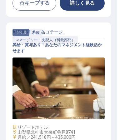
キープする
詳しく見る
AMBIENT 八ヶ岳コテージ
正社員
料飲
マネージャー・支配人（料飲部門）
昇給・賞与あり！あなたのマネジメント経験活か
せます
レストランマネージャー候補
施設業態
リゾートホテル
勤務地
山梨県北杜市大泉町谷戸8741
給与
月給／241,518円～
435,000円