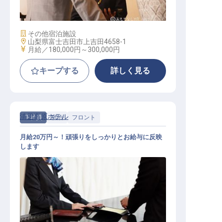
施設業態
その他宿泊施設
勤務地
山梨県富士吉田市上吉田4658-1
給与
月給／180,000円～
300,000円
キープする
詳しく見る
清里高原ホテル
正社員
宿泊
フロント
月給20万円～！頑張りをしっかりとお給与に反映
します