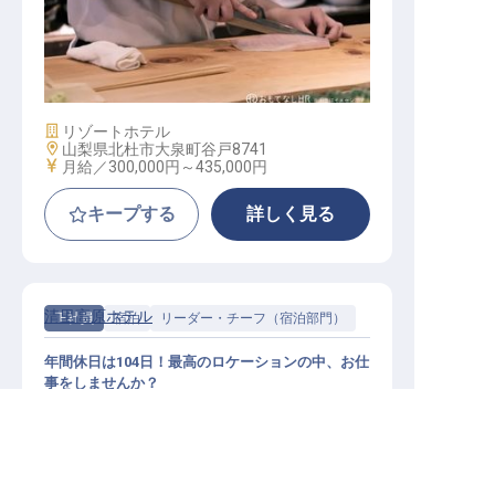
和食料理長候補
施設業態
リゾートホテル
勤務地
山梨県北杜市大泉町谷戸8741
給与
月給／300,000円～
435,000円
キープする
詳しく見る
清里高原ホテル
正社員
宿泊
リーダー・チーフ（宿泊部門）
年間休日は104日！最高のロケーションの中、お仕
事をしませんか？
求人を紹介してもらう