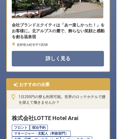
会社ブランドエクイティは「あー楽しかった！」を
お客様に。北アルプスの麓で、飾らない笑顔と感動
を創る温泉宿
長野県大町市平10558
詳しく見る
おすすめの企業
1日200円の寮も利用可能。世界のロッテホテルで腰
を据えて働きませんか？
株式会社LOTTE Hotel Arai
フロント
宿泊予約
マネージャー・支配人（料飲部門）