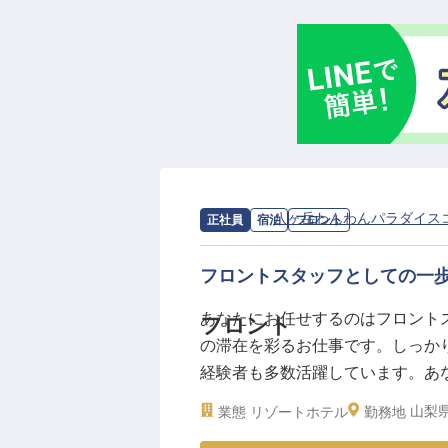
のご案内や観光情報のご提供など
追求できるやりがいのあるお仕事
ますのでご安心ください。
ーー【安心して長く働ける環境と
当施設では、スタッフが安心して長
で光熱費込みの単身寮を完備して
生活もスムーズにスタートできま
求人情報：
八ヶ岳わんわんパラダイス
正社員
宿泊
フロント
ど、日々の頑張りをしっかり評価
プライベートも大切にしながら働
フロントスタッフとしての一
ていきましょう。
※2025年12月08日時点の情報です
あなたにお任せするのはフロント
フロント
の滞在を彩るお仕事です。しっか
経験者も多数活躍しています。あ
提供しませんか？愛犬と滞在がで
山梨県
業態
リゾートホテル
勤務地
ン付きコテージや露天風呂付きコ