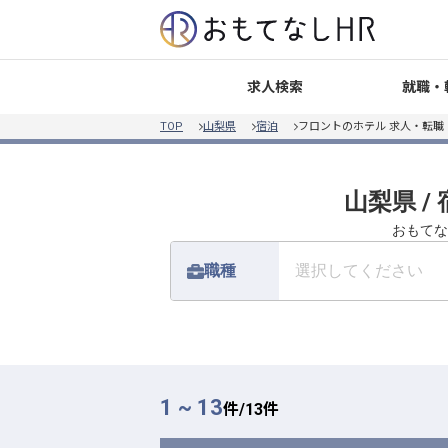
就職・
求人検索
TOP
山梨県
宿泊
フロントのホテル 求人・転職
山梨県 /
おもてな
職種
選択してください
1 ~ 13
件/
13
件