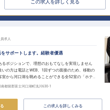
この求人を詳しく見る
社員
求人
活をサポートします。経験者優遇
あるポジションで、理想のおもてなしを実現しません
フ
いの方は電話とWEB、1回ずつの面接のため、移動の
客室から河口湖を眺めることができる全52室の「ホテル
分の場所に位置します。露天風呂付やバリアフリーなど
南都留郡富士河口湖町浅川630-1
天風呂を備えた大浴場も魅力です。※この求人は2023
る
この求人を詳しくみる