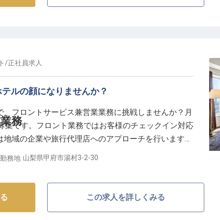
ト
/
正社員
求人
ホテルの顔になりませんか？
で、フロントサービス兼営業業務に挑戦しませんか？月
業務
の正社員募集です。フロント業務ではお客様のチェックイン対応
は地域の企業や旅行代理店へのアプローチを行います。
）が必要です。あなたのホスピタリティと営業力を活か
山梨県甲府市湯村3-2-30
勤務地
10月09日時点の情報です
る
この求人を詳しくみる