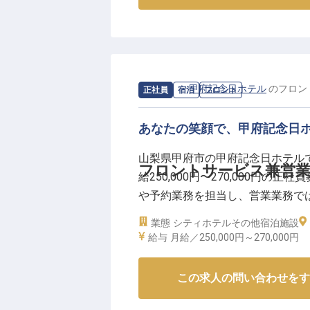
求人情報：
甲府記念日ホテル
の
フロン
正社員
宿泊
フロント
あなたの笑顔で、甲府記念日
山梨県甲府市の甲府記念日ホテル
フロントサービス兼営業
給250,000円〜270,000円
や予約業務を担当し、営業業務で
普通自動車運転免許（AT限定可
業態
シティホテル
その他宿泊施設
し、新たなステージへ！※2024年
給与
月給／250,000円～
270,000円
この求人の問い合わせをす