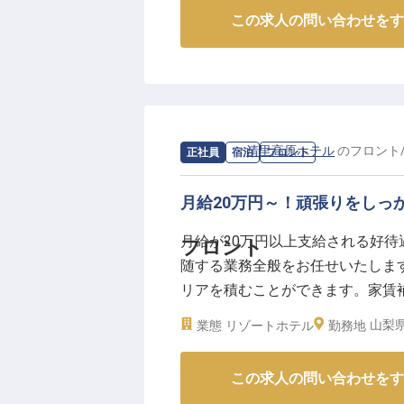
この求人は2024年1月26日時点の
この求人の問い合わせをす
求人情報：
清里高原ホテル
の
フロント
正社員
宿泊
フロント
月給20万円～！頑張りをしっ
月給が20万円以上支給される好
フロント
随する業務全般をお任せいたしま
リアを積むことができます。家賃
タートできます。大自然に包まれた
山梨県
業態
リゾートホテル
勤務地
顔とおもてなしの心で、感動を生む
25日時点の情報です
この求人の問い合わせをす