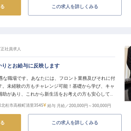
情報です
る
この求人を詳しくみる
/
正社員
求人
かりとお給与に反映します
待遇な職場です。あなたには、フロント業務及びそれに付
す。未経験の方もチャレンジ可能！基礎から学び、キャ
補助があり、これから新生活をお考えの方も安心してス
標高1,470mの高原リゾート 「清里高原ホテル」。笑
北杜市高根町清里3545
給与
月給／200,000円～
300,000円
サービスを提供しませんか？※この求人は2024年1月
る
この求人を詳しくみる