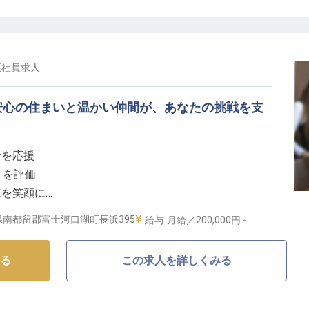
正社員
求人
安心の住まいと温かい仲間が、あなたの挑戦を支
活を応援
りを評価
様を笑顔に
力を評価
県南都留郡富士河口湖町長浜395
給与
月給／200,000円～
しを】
る
この求人を詳しくみる
れた当施設で、お客様の旅の思い出を彩るフロントスタ
ックインからチェックアウトまで、お客様一人ひとりに
気配りで快適な滞在をサポートしていただきます。館内