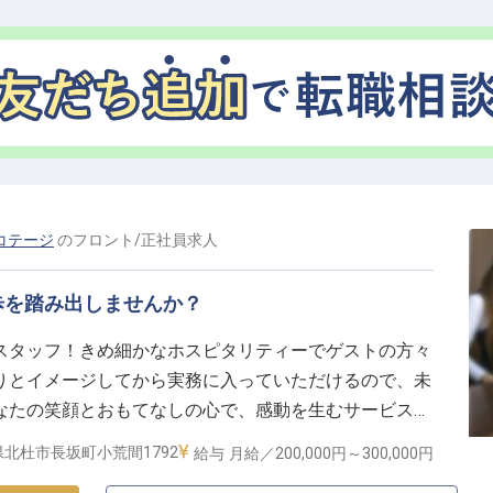
、お客様との触れ合いを通じて、心温まるおもてなしを
です。未経験の方も、先輩スタッフが丁寧に指導いたし
キャリア】
く働ける環境づくりに力を入れています。月10,000円
おり、遠方からのご応募も大歓迎です。新しい土地での
す。社会保険完備はもちろん、皆勤手当や通勤手当な
コテージ
の
フロント
/
正社員
求人
する制度も充実。シフト制で月8日程度の休日があり、
けます。お客様の笑顔のために、私たちと一緒に成長し
歩を踏み出しませんか？
スタッフ！きめ細かなホスピタリティーでゲストの方々
りとイメージしてから実務に入っていただけるので、未
なたの笑顔とおもてなしの心で、感動を生むサービスを
きる「八ヶ岳わんわんパラダイスコテージ」。ドッグラ
北杜市長坂町小荒間1792
給与
月給／200,000円～
300,000円
テージなど種類豊富なお部屋を備えた宿泊施設です。※