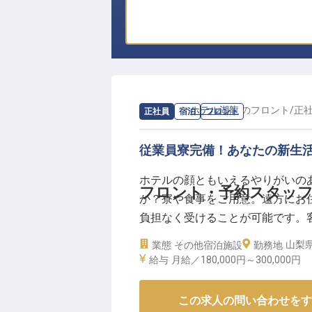
求人情報：
ホテル湖龍
の
フロント
/
正
正社員
宿泊
フロント
従業員寮完備！あなたの新生
ホテルの顔ともいえるやりがいの
フロント・予約スタッ
か？寮や食事をご用意。遠方にお住
負担なく受けることが可能です。
湖龍」は、河口湖駅より徒歩25
山梨県
業態
その他宿泊施設
勤務地
様々なタイプの客室を完備。庭園露
給与
月給／180,000円～
300,000円
年6月27日時点の情報です
この求人の問い合わせをす