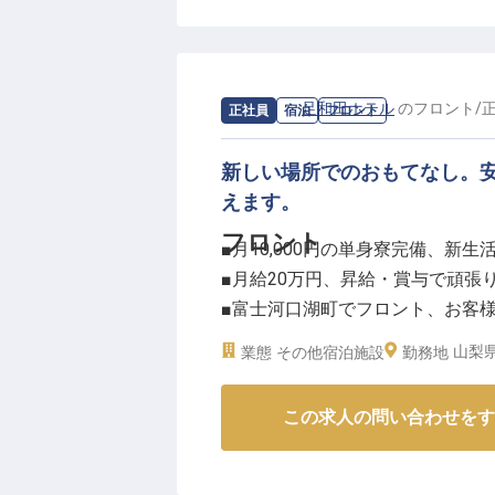
求人情報：
足和田ホテル
の
フロント
/
正社員
宿泊
フロント
新しい場所でのおもてなし。
えます。
フロント
■月10,000円の単身寮完備、新生
■月給20万円、昇給・賞与で頑張
■富士河口湖町でフロント、お客
■皆勤手当や通勤手当、日々の努
山梨
業態
その他宿泊施設
勤務地
ーー【お客様の心に残るおもてな
この求人の問い合わせをす
富士河口湖町の美しい自然に囲ま
ッフとして活躍しませんか。チェ
寄り添い、温かい笑顔と細やかな