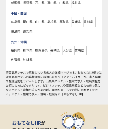
新潟県
長野県
石川県
富山県
山梨県
福井県
中国・四国
広島県
岡山県
山口県
島根県
鳥取県
愛媛県
香川県
徳島県
高知県
九州・沖縄
福岡県
熊本県
鹿児島県
長崎県
大分県
宮崎県
佐賀県
沖縄県
清里高原ホテルで募集している求人の詳細ページです。おもてなしHRでは
清里高原ホテルの募集情報に精通したキャリアアドバイザーが、求人情報
や転職活動をサポートします。山梨県でホテル・旅館の求人・転職情報を
お探しの方にピッタリです。ビジネスホテルや温泉旅館など
北杜市
で気に
なるホテル・旅館の求人があれば、電話やメールでお問い合わせくださ
い。ホテル・旅館の求人・就職・転職なら【おもてなしHR】
おもてなしHR
が