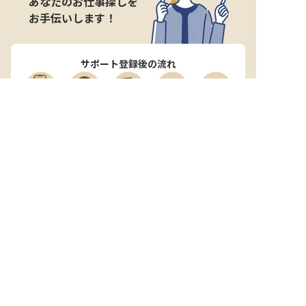
あなたのお仕事探しを
お手伝いします！
サポート登録後の流れ
サポート

電話で

マッチする

企業と

内定

登録
ヒアリング
求人をご紹介
面接
入社
宿泊業界専任のキャリアアドバイザーがあなたの転
職活動を徹底サポート!
納得できる転職先をご提案いたします。
サポートに申込む
無料
おもてなしHRについて