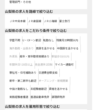
管理部門・その他
山梨県
の求人を路線で絞り込む
ＪＲ中央本線
ＪＲ身延線
ＪＲ小海線
富士急行
山梨県の求人をこだわり条件で絞り込む
学歴不問
U・Iターン歓迎
転勤なし
残業月20時間以内
海外勤務・出張あり
英語を活かせる
中国語を活かせる
外資系
産休・育休取得実績あり
駅徒歩5分以内
年間休日120日以上
完全週休2日制
マイカー通勤可
寮社宅・住宅補助あり
交通費全額支給
新卒・第二新卒も歓迎
オープニング・新規開業
中抜け勤務なし
未経験者歓迎
資格を活かせる
実務経験者優遇
普通自動車免許
調理師免許
山梨県の求人を雇用形態で絞り込む