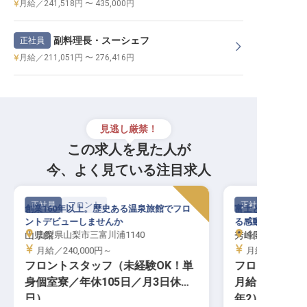
月給／241,518円 〜 435,000円
副料理長・スーシェフ
正社員
月給／211,051円 〜 276,416円
見逃し厳禁！
この求人を見た人が
今、よく見ている注目求人
正社員
フロント
正社員
創業160年以上。歴史ある温泉旅館でフロ
富士と湖の絶景に
ントデビューしませんか
る感動をあなたの
山県館
山梨県山梨市三富川浦1140
秀峰閣 湖月
山梨県南都留郡
月給／240,000円～
月給／232,50
フロントスタッフ（未経験OK！単
フロントスタ
身個室寮／年休105日／月3日休館
月給23万～／
日）
年2）