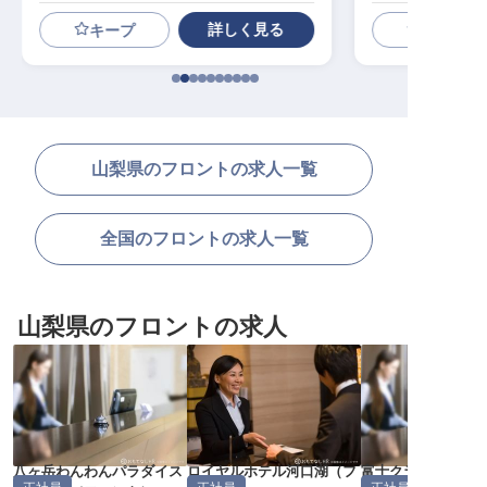
詳しく見る
キープ
山梨県のフロントの求人一覧
全国のフロントの求人一覧
山梨県のフロントの求人
八ヶ岳わんわんパラダイス
ロイヤルホテル河口湖
（
フ
富士クラシックホ