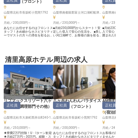
正社員
正社員
正社員
コテージ
（
フロント
）
ロント
）
ロント
）
山梨県北杜市長坂町小荒間1792
山梨県南都留郡富士河口湖町船津6713-22
月給／200,000円～
月給／230,000円～
月給／230,000円～
あなたにお任せするのはフロントス
■月給230,000円からスタート！安
■月給230,000円から、
タッフ！きめ細かなホスピタリティ
定した収入で安心の生活を。 ■美し
入で安心 ■富士の麓、美
ーでゲストの方々の滞在を彩るお仕
い河口湖畔で、お客様の旅を彩るフ
囲まれた職場環境 ■お客
事です。しっかりとイメージしてか
ロント業務。 ■お客様の笑顔がやり
直接見られるフロント業務
ら実務に入っていただけるので、未
がい！心温まるおもてなしを実践。
活かし、おもてなしのプ
経験者も多数活躍しています。あな
■社会保険完備で安心。長く働ける
長 ーー【富士の絶景に抱かれた、
たの笑顔とおもてなしの心で、感動
環境がここにあります。 ーー【河
心温まるおもてなし】 富
を生むサービスを提供しませんか？
口湖の絶景と共に、心に残るおもて
な自然に囲まれた当施設
愛犬と滞在ができる「八ヶ岳わんわ
清里高原ホテル周辺の求人
なしを】 河口湖の雄大な自然に抱
に忘れられないひととき
んパラダイスコテージ」。ドッグラ
かれた当ホテルは、訪れるお客様に
せんか。フロントスタッ
ン付きコテージや露天風呂付きコテ
非日常の安らぎと感動を提供してい
お客様のお迎えからお見
ージなど種類豊富なお部屋を備えた
ます。 フロント係として、お客様
計、予約管理まで、多岐
宿泊施設です。※この求人は2024年
が当ホテルで過ごす時間すべてが最
務を通じて、旅の始まり
1月26日時点の情報です
高の思い出となるよう、温かい笑顔
までをサポートします。 
と細やかな気配りでサポートしてく
人ひとりに寄り添い、細
ださい。 チェックインから観光案
りで心に残るサービスを
内、会計業務まで、お客様との出会
やりがいのあるお仕事で
いを大切にし、一人ひとりの旅に寄
景色の中で、あなたの温
り添うおもてなしの心を育んでいき
なしの心が輝きます。 ーー【安定
ましょう。 ーー【お客様との出会
した環境で、おもてなし
リブマックスリゾート八ヶ
八ヶ岳わんわんパラダイス
AMBIENT 八ヶ岳
いが、あなたの成長を育む場所】
磨く】 正社員として、月給2
正社員
正社員
正社員
私たちは、働くスタッフ一人ひとり
円からの安定した収入と
岳高原
（
調理部門その他
）
コテージ
（
フロント
）
（
マネージャー・
がお客様との触れ合いを通じて成長
備の福利厚生で、安心し
（宿泊部門）
できる環境を大切にしています。
る環境です。お客様との
シフト制勤務でプライベートも充実
切にし、日々の業務を通
山梨県北杜市大泉町西井出8240-1253
山梨県北杜市長坂町小荒間1792
山梨県北杜市大泉町谷戸8
させながら、社会保険完備で安心し
ニケーション能力や問題
て長く働ける体制を整えています。
向上させることができます
月給／250,000円～
お客様の「ありがとう」の言葉が、
月給／200,000円～
ト制勤務のため、プライ
月給／241,518円～
日々のモチベーションに繋がるやり
間も大切にしながら、キ
★寮費2万円控除！U・Iターン歓迎
あなたにお任せするのはフロントス
お客様の思い出に残る仕
がいのある仕事です。 おもてなし
くことが可能です。普通
★月給27万円～30万円。経験・ス
タッフ！きめ細かなホスピタリティ
ませんか？フロントマネ