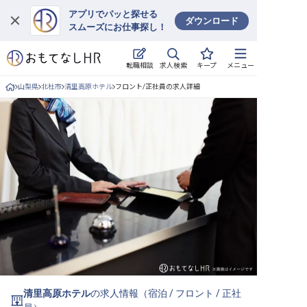
アプリでパッと探せる
ダウンロード
スムーズにお仕事探し！
ログイン
求人検索
転職相談
キープ
メニュー
求人・施設を探す
山梨県
北杜市
清里高原ホテル
フロント/正社員の求人詳細
キープした求人
就職・転職 合同説明会
おもてなしHRについて
ご利用の流れ
よくある質問
ホテル・宿泊業界情報コラム
清里高原ホテル
の求人情報（
宿泊
/
フロント
/
正社