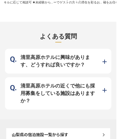
のプロとして、共にキャリアを築き
をお持ちであれば、おも
キルに応じて相談可 ★未経験から
ーでゲストの方々の滞在を彩るお仕
補をお任せします。人事
ませんか。 ※2025年12月11日時点
ロフェッショナルを目指
経験者まで歓迎！副料理長・料理長
事です。しっかりとイメージしてか
昇給は年2回・賞与支給
の情報です
す。 ※2026年03月06
候補も募集 ★まかないあり！マイ
ら実務に入っていただけるので、未
たの頑張りをしっかりと
です
カー通勤OK ＜八ヶ岳の高原リゾー
経験者も多数活躍しています。あな
ますので、モチベーショ
ト「リブマックスリゾート 八ヶ岳
たの笑顔とおもてなしの心で、感動
ながら長くお仕事に取り
高原」＞ 山梨県北杜市、八ヶ岳南
を生むサービスを提供しませんか？
です。一棟貸し切りコテ
麓の高原に佇むリゾートホテルで、
愛犬と滞在ができる「八ヶ岳わんわ
泊を提供する「AMBIENT
館内レストランの調理スタッフを募
んパラダイスコテージ」。ドッグラ
テージ」。敷地内には、
集します。八ヶ岳ならではの新鮮な
ン付きコテージや露天風呂付きコテ
バーベキューなどを楽し
よくある質問
高原野菜・信州や山梨の食材を活か
ージなど種類豊富なお部屋を備えた
ランや温泉大浴場も備え
した料理を、ご宿泊のお客様にご提
宿泊施設です。※この求人は2024年
※この求人は2024年1月
供する仕事です。調理補助からスタ
1月26日時点の情報です
情報です
ートし、副料理長・料理長候補まで
ステップアップできるキャリアパス
を用意しています。経験豊富な方
清里高原ホテルに興味がありま
は、ご経験に応じてポジション・待
遇を柔軟にご相談可能です。 ＜安
す、どうすれば良いですか？
定企業ならでは！サポート体制抜群
＞ 1998年に不動産仲介から始め、
今ではホテルやマンション、飲食と
幅広く事業を展開している「リブマ
ックスグループ」。安定基盤をもつ
当社ならではの好待遇をご用意して
清里高原ホテルの近くで他にも採
います。社員寮は2万円控除（水
道・光熱費のみ自己負担）！過度な
用募集をしている施設はあります
残業を抑制する体制も力を入れてい
るため、心にゆとりを持って料理と
か？
向き合うことができます。幅広いス
キルを身に付けて、充実した昇給・
昇格・キャリアアップ制度で思う存
分成長してください！
山梨県
の宿泊施設一覧から探す