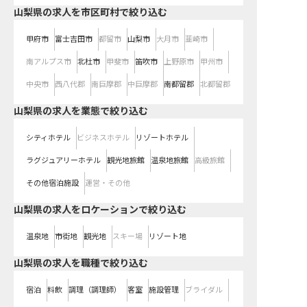
山梨県の求人を市区町村で絞り込む
甲府市
富士吉田市
都留市
山梨市
大月市
韮崎市
南アルプス市
北杜市
甲斐市
笛吹市
上野原市
甲州市
中央市
西八代郡
南巨摩郡
中巨摩郡
南都留郡
北都留郡
山梨県の求人を業態で絞り込む
シティホテル
ビジネスホテル
リゾートホテル
ラグジュアリーホテル
観光地旅館
温泉地旅館
高級旅館
その他宿泊施設
運営・その他
山梨県の求人をロケーションで絞り込む
温泉地
市街地
観光地
スキー場
リゾート地
山梨県の求人を職種で絞り込む
宿泊
料飲
調理（調理師）
客室
施設管理
ブライダル