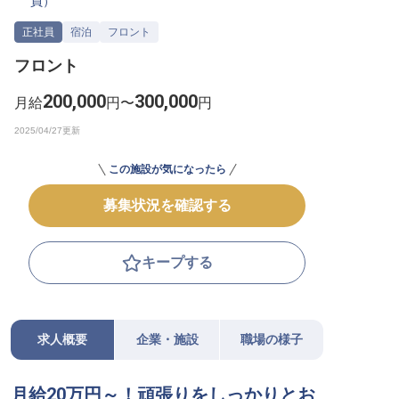
員
）
転職サポートに申し込む
無料
正社員
宿泊
フロント
フロント
採用をお考えの企業様へ
200,000
300,000
月給
円〜
円
この施設が気になったら
募集状況を確認する
キープする
求人概要
企業・施設
職場の様子
月給20万円～！頑張りをしっかりとお