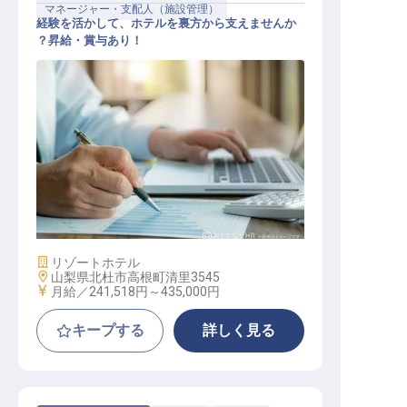
マネージャー・支配人（施設管理）
経験を活かして、ホテルを裏方から支えませんか
？昇給・賞与あり！
施設管理マネージャー候補
施設業態
リゾートホテル
勤務地
山梨県北杜市高根町清里3545
給与
月給／241,518円～
435,000円
キープする
詳しく見る