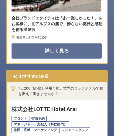
会社ブランドエクイティは「あー楽しかった！」を
お客様に。北アルプスの麓で、飾らない笑顔と感動
を創る温泉宿
長野県大町市平10558
詳しく見る
おすすめの企業
1日200円の寮も利用可能。世界のロッテホテルで腰
を据えて働きませんか？
株式会社LOTTE Hotel Arai
フロント
宿泊予約
マネージャー・支配人（料飲部門）
企画・広報・マーケティング
レジャースタッフ