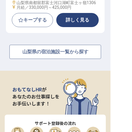
勤務地
山梨県南都留郡富士河口湖町富士ヶ嶺1306
給与
月給／330,000円～
425,000円
キープする
詳しく見る
山梨県の宿泊施設一覧から探す
おもてなしHR
が
あなたのお仕事探しを
お手伝いします！
サポート登録後の流れ