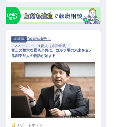
富士クラシックホテル
正社員
施設管理
マネージャー・支配人（施設管理）
富士の雄大な景色と共に、ゴルフ場の未来を支え
る副支配人の物語が始まる
富士クラシックゴルフ【副支配人候
補】
施設業態
リゾートホテル