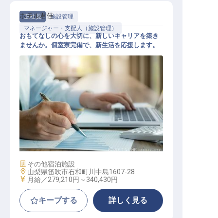
ホテル君佳
正社員
施設管理
マネージャー・支配人（施設管理）
おもてなしの心を大切に、新しいキャリアを築き
ませんか。個室寮完備で、新生活を応援します。
施設管理長候補
施設業態
その他宿泊施設
勤務地
山梨県笛吹市石和町川中島1607-28
給与
月給／279,210円～
340,430円
キープする
詳しく見る