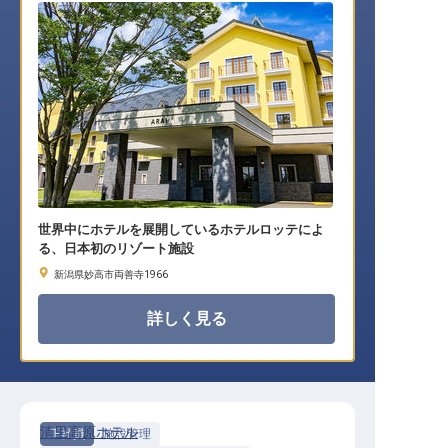
世界中にホテルを展開しているホテルロッテによ
る、日本初のリゾート施設
新潟県妙高市両善寺1966
詳しく見る
清里高原ホテル
正社員
施設管理