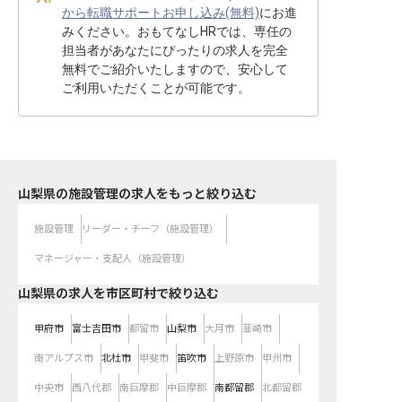
から転職サポートお申し込み(無料)
にお進
みください。おもてなしHRでは、専任の
担当者があなたにぴったりの求人を完全
無料でご紹介いたしますので、安心して
ご利用いただくことが可能です。
山梨県の施設管理の求人をもっと絞り込む
施設管理
リーダー・チーフ（施設管理）
マネージャー・支配人（施設管理）
山梨県の求人を市区町村で絞り込む
甲府市
富士吉田市
都留市
山梨市
大月市
韮崎市
南アルプス市
北杜市
甲斐市
笛吹市
上野原市
甲州市
中央市
西八代郡
南巨摩郡
中巨摩郡
南都留郡
北都留郡