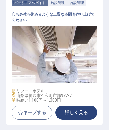
ホテル甲子園
パート・アルバイト
施設管理
施設管理
心も身体も休めるような上質な空間を作り上げて
ください
総合設備の補佐
施設業態
リゾートホテル
勤務地
山梨県笛吹市石和町市部977-7
給与
時給／1,100円～
1,300円
キープする
詳しく見る