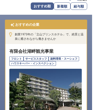
転職サポートに申し込む
おすすめ順
新着順
給与順
無料
採用をお考えの企業様へ
おすすめの企業
創業1973年の「立山プリンスホテル」で、絶景と温
泉に癒されながら働きませんか
有限会社湖畔観光事業
フロント
サービススタッフ
副料理長・スーシェフ
ハウスキーパー・インスペクション