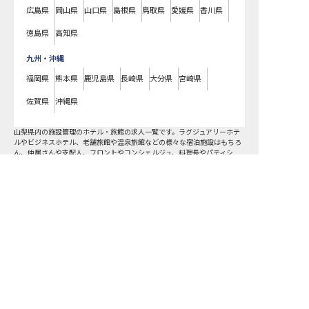
広島県
岡山県
山口県
島根県
鳥取県
愛媛県
香川県
徳島県
高知県
九州・沖縄
福岡県
熊本県
鹿児島県
長崎県
大分県
宮崎県
佐賀県
沖縄県
山梨県
内の
施設管理
のホテル・旅館の求人一覧です。ラグジュアリーホテ
ルやビジネスホテル、老舗旅館や温泉旅館などの様々な宿泊施設はもちろ
ん、仲居さんや支配人、フロントやコンシェルジュ、料理長やパティシ
エ、ブライダルコーディネーターまで、宿泊業界のあらゆる職種の求人を
ご用意しています。気になるホテル・旅館の求人があれば、まずはご登録
求人を紹介してもらう
いただくか電話やメールでお問い合わせください。施設管理のホテル・旅
館の求人/採用情報に精通したキャリアアドバイザーが、あなたに最適な求
人をご紹介いたします。山梨県で施設管理のホテル・旅館の求人・就職・
転職なら【おもてなしHR】