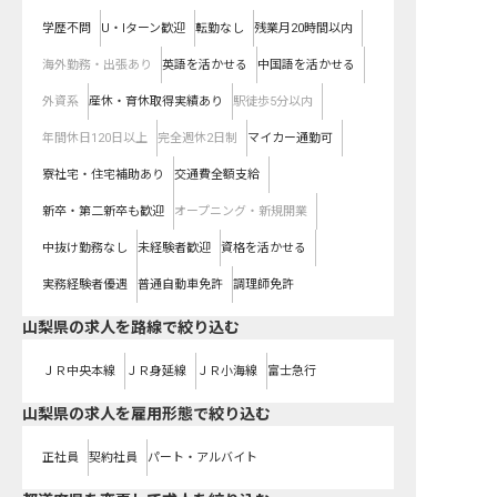
学歴不問
U・Iターン歓迎
転勤なし
残業月20時間以内
海外勤務・出張あり
英語を活かせる
中国語を活かせる
外資系
産休・育休取得実績あり
駅徒歩5分以内
年間休日120日以上
完全週休2日制
マイカー通勤可
寮社宅・住宅補助あり
交通費全額支給
新卒・第二新卒も歓迎
オープニング・新規開業
中抜け勤務なし
未経験者歓迎
資格を活かせる
実務経験者優遇
普通自動車免許
調理師免許
山梨県
の求人を路線で絞り込む
ＪＲ中央本線
ＪＲ身延線
ＪＲ小海線
富士急行
山梨県の求人を雇用形態で絞り込む
正社員
契約社員
パート・アルバイト