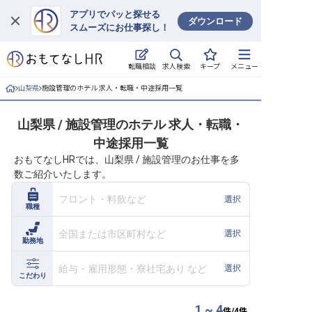
アプリでパッと探せる
ダウンロード
スムーズにお仕事探し！
ログイン
求人検索
転職相談
キープ
メニュー
求人・施設を探す
山梨県
施設管理のホテル 求人・転職・中途採用一覧
キープした求人
山梨県 / 施設管理のホテル 求人・転職・
中途採用一覧
就職・転職 合同説明会
おもてなしHRでは、山梨県 / 施設管理のお仕事を多
数ご紹介いたします。
おもてなしHRについて
フロント・料飲など
選択
職種
ご利用の流れ
全国または市区町村など
選択
勤務地
よくある質問
給与・雇用形態・寮社宅あり など
選択
ホテル・宿泊業界情報コラム
こだわり
1 ~ 4
件/
4
件