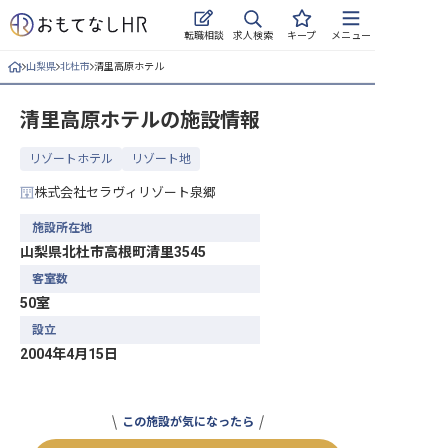
求人検索
転職相談
キープ
メニュー
山梨県
北杜市
清里高原ホテル
ログイン
清里高原ホテル
の施設情報
求人・施設を探す
リゾートホテル
リゾート地
キープした求人
株式会社セラヴィリゾート泉郷
就職・転職 合同説明会
施設所在地
山梨県北杜市高根町清里3545
おもてなしHRについて
客室数
50室
ご利用の流れ
設立
よくある質問
2004年4月15日
ホテル・宿泊業界情報コラム
この施設が気になったら