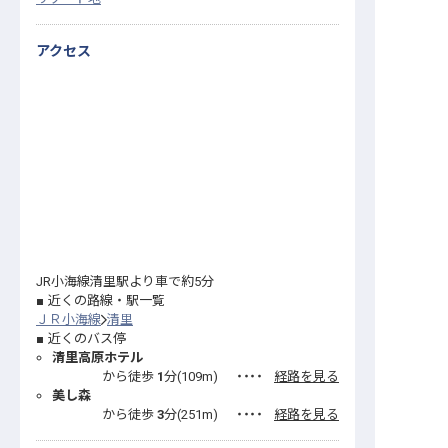
アクセス
JR小海線清里駅より車で約5分
近くの路線・駅一覧
ＪＲ小海線
清里
近くのバス停
清里高原ホテル
から徒歩
1
分(
109
m)
・・・・
経路を見る
美し森
から徒歩
3
分(
251
m)
・・・・
経路を見る