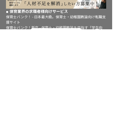
保育業界の求職者様向けサービス
保育士バンク！ - 日本最大級。保育士・幼稚園教諭向け転職支
援サイト
保育士バンク！新卒 - 保育士・幼稚園教諭を目指す「学生向
転職フルサポート実施中！
け」就職活動情報サイト
法人様向けサービス
サポートに申し込む
保育士バンク！コネクト - 保育施設向けの業務支援システム
保育士バンク！パレット - 保育施設専門の職員マネジメントツ
ール
保育士バンク！ウェブパック - 保育施設向けホームページ制作
保育士バンク！総研 - 保育園経営や保育の実務に活かせる有益
な情報発信サイト
育児者様向けサービス
KIDSNA STYLE - 「育てるを考える」子育て情報メディア
KIDSNAシッター - ベビーシッターサービス
KIDSNA園ナビ - 保育園・幼稚園検索
ホテル業界・飲食業界の求職者様向けサービス
おもてなしHR - 宿泊業界専門の就職・転職支援サービス
FURUMAU - 調理師専門の就職・転職支援サービス
Hospitality Careers - シンガポールの宿泊・飲食専門転職支援
サービス
886旅館人力銀行 日本旅館工作 - 日本と台湾の観光業を結ぶ課
題解決型プラットフォーム