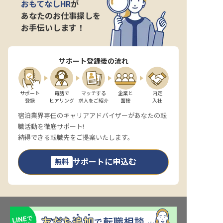
おもてなしHR
が
あなたのお仕事探しを
お手伝いします！
サポート登録後の流れ
サポート

電話で

マッチする

企業と

内定

登録
ヒアリング
求人をご紹介
面接
入社
宿泊業界専任のキャリアアドバイザーがあなたの転
職活動を徹底サポート!
納得できる転職先をご提案いたします。
サポートに申込む
無料