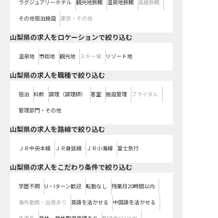
ラグジュアリーホテル
観光地旅館
温泉地旅館
高級旅館
その他宿泊施設
運営・その他
山梨県の求人をロケーションで絞り込む
温泉地
市街地
観光地
スキー場
リゾート地
山梨県の求人を職種で絞り込む
宿泊
料飲
調理（調理師）
客室
施設管理
ブライダル
管理部門・その他
山梨県
の求人を路線で絞り込む
ＪＲ中央本線
ＪＲ身延線
ＪＲ小海線
富士急行
山梨県の求人をこだわり条件で絞り込む
学歴不問
U・Iターン歓迎
転勤なし
残業月20時間以内
海外勤務・出張あり
英語を活かせる
中国語を活かせる