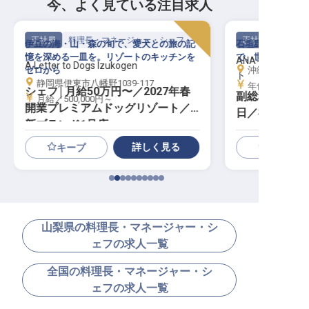
今、よく見ている注目求人
正社員
料理長・マネージャー・シェフ
正社員
伊豆の海・山・森の旬で、愛犬との旅の記
石垣島に佇むIH
憶を深める一皿を。リゾートのキッチンを
で、世界を魅了す
ANAインター
A Letter to Dogs Izukogen
ゼロから
沖縄県石垣市真栄
ト
静岡県伊東市八幡野1039-117
年俸／5,000,0
シェフ│月給50万円〜／2027年春
副総料理長│寮
月給／500,000円～
開業プレミアムドッグリゾート／
日／福利厚生充
新ブランド1号店
詳しく見る
キープ
山梨県の料理長・マネージャー・シ
ェフの求人一覧
全国の料理長・マネージャー・シ
ェフの求人一覧