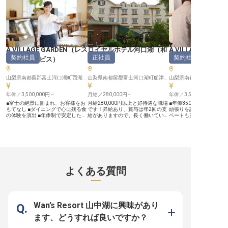
す。※この求人は2023年6月1日時
※この求人は2024年1月31日時点の
ンルのホテルのオープニ
点の情報です
情報です
フとして働きませんか？※2
月29日時点の情報です。
A VILLAGE GARDEN
（
レス
ロイヤルホテル河口湖
（
和
A VILLAGE GARDE
契約社員
正社員
契約社員
トランサービス
）
食
）
ビススタッフ
山梨県南都留郡富士河口湖町西湖997
山梨県南都留郡富士河口湖町船津6713-22
年俸／3,500,000円～
月給／280,000円～
年俸／3,500,000円～
■富士の絶景に囲まれ、お客様をお
月給280,000円以上と好待遇な職場
■年俸350万円以上！昇
もてなし ■ダイニングで心に残る食
です！昇給あり、賞与は年2回の支
頑張りを評価 ■週休2日
の体験を演出 ■年俸制で安定した収
給がありますので、長く働いていた
ベートも充実、有給も初年度
入と賞与も魅力 ■海外保養所など充
だけるよう、給与面でのサポート体
海外保養所など充実の福
実の福利厚生が魅力 ーー【自然と
制を整えています。あなたには、和
心の環境 ■お客様の心に
調和する空間で、心温まるおもてな
食調理人をお任せ。訪れるお客様に
なしを追求できる環境です ー
しを】 富士の麓、西湖の豊かな自
喜ばれる一皿を作る技術を磨いてい
【お客様の心に残るおも
然に抱かれたダイニングで、お客様
きませんか？ロイヤルホテル河口湖
お客様一人ひとりに寄り
の特別なひとときを演出するお仕事
では、四季折々旬の素材をふんだん
まるサービスを提供する
です。 美しい景色の中で、旬の食
に使った会席料理をご提供。お子様
ちの喜びです。 チェック
材を活かしたお料理と温かいサービ
メニューもあるので、家族連れのお
ェックアウトのサポート
よくある質問
スを提供し、お客様の心に残る思い
客様にも好評です。※この求人は
様の細やかなリクエスト
出を創造します。 ご案内からお料
2023年8月3日時点の情報です
そして河口湖駅までの送
理の提供、そして笑顔での会話ま
岐にわたる業務を通じて
で、一つひとつの瞬間に心を込め
旅が忘れられない思い出
て、最高のおもてなしを追求できる
心を込めてお手伝いします
環境です。 お客様の「ありがと
様の笑顔が、何よりのや
Wan’s Resort 山中湖に興味があり
う」が直接聞ける、やりがいと感動
るでしょう。 ーー【豊かな自然の
に満ちた日々がここにあります。
中でキャリアを築く】 富
ます、どうすれば良いですか？
ーー【安定した環境で、あなたの成
町の美しい自然に囲まれ
長をサポート】 年俸：3,500,000
お客様をお迎えするお仕