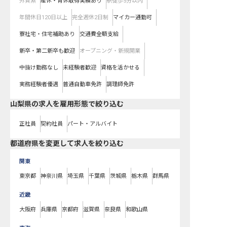
外資系
産休・育休取得実績あり
駅徒歩5分以内
年間休日120日以上
完全週休2日制
マイカー通勤可
寮社宅・住宅補助あり
交通費全額支給
新卒・第二新卒も歓迎
オープニング・新規開業
中抜け勤務なし
未経験者歓迎
資格を活かせる
実務経験者優遇
普通自動車免許
調理師免許
山梨県の求人を雇用形態で絞り込む
正社員
契約社員
パート・アルバイト
都道府県を変更して求人を絞り込む
関東
東京都
神奈川県
埼玉県
千葉県
茨城県
栃木県
群馬県
近畿
大阪府
兵庫県
京都府
滋賀県
奈良県
和歌山県