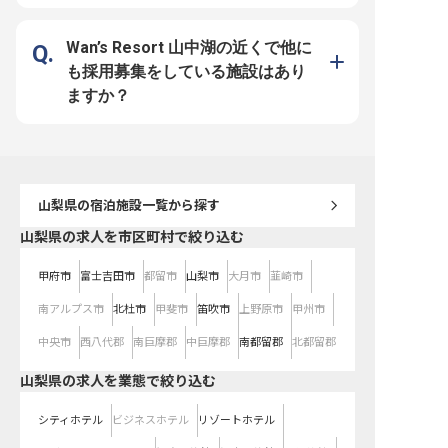
円〜5,000,000円と安定した収入を
社会人経験と普通自動車
得ながら、賞与も支給されるため、
ちであれば、ホテル業界
安心して長く働ける環境です。 週
問いません。 接客や営業
休2日制に加え、計画年休や有給休
持ちの方、日常会話レベ
Wan’s Resort 山中湖の近くで他に
暇も充実しており、プライベートも
がある方は歓迎いたします
大切にできます。 社会保険完備は
した福利厚生と、昇給・
も採用募集をしている施設はあり
もちろん、海外保養所や育児・介護
たの頑張りをしっかりと評
支援金など、社員の生活を豊かにす
定した環境で、おもてな
ますか？
る福利厚生も魅力です。 接客経験
ェッショナルを目指しま
を活かし、さらにスキルアップした
い方、おもてなしのプロフェッショ
ナルを目指したい方を、私たちは全
力でサポートいたします。
山梨県
の宿泊施設一覧から探す
山梨県の求人を市区町村で絞り込む
甲府市
富士吉田市
都留市
山梨市
大月市
韮崎市
南アルプス市
北杜市
甲斐市
笛吹市
上野原市
甲州市
中央市
西八代郡
南巨摩郡
中巨摩郡
南都留郡
北都留郡
山梨県の求人を業態で絞り込む
シティホテル
ビジネスホテル
リゾートホテル