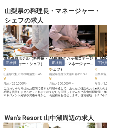
山梨県の料理長・マネージャー・
シェフの求人
清里高原ホテル
（
料理長・
AMBIENT 八ヶ岳コテージ
BLANC FUJI
正社員
正社員
正社員
マネージャー・シェフ
）
（
料理長・マネージャー・
ネージャー・シェ
シェフ
）
山梨県北杜市高根町清里3545
山梨県北杜市大泉町谷戸8741
山梨県富士吉田市内
月給／250,000円～
月給／300,000円～
年俸／3,000,000円～
こだわりをちりばめた空間で驚きと
料理を通して、あなたの理想のおも
■求人のポイント■ ・月平
感動を提供しませんか？これまでの
てなしを実現しませんか？和食料理
時間 ・年収300～400万
マネジメント経験や資格を活かして
長候補をお任せします。住宅補助手
日105日 2023年6月オープンの自然
いただけます。あなたには和食料理
当や社員寮あり！費用の心配なく新
共生型ホテル「BLANC F
長をお任せします。1次はオンライ
生活を始めることができます。全棟
て、調理マネージャーの
ン面接対応のため、日程の調整もし
で外観や間取りが異なる一戸建てコ
「BLANC FUJI」の食
やすいです。遠方の方の応募もぜひ
テージを備える「AMBIENT 八ヶ岳
材を使ったコース料理を
お待ちしております。清里高原ホテ
コテージ」。敷地内にある日本料理
ン、またはゲストがお気
ルの中庭には八ヶ岳の湧水が流れ込
Wan’s Resort 山中湖周辺の求人
レストランでは、美味しい空気と水
所で楽しめるようピクニ
む「からまつ湖」があります。四季
のある八ヶ岳ならではの地元食材を
ットで提供するなどユニ
折々の美しい景色が望める散歩道で
活かした、カジュアル会席料理や特
イル。あなたの調理経験
は、癒しのひと時を提供していま
選会席料理などを提供しています。
「自由でサスティナブル