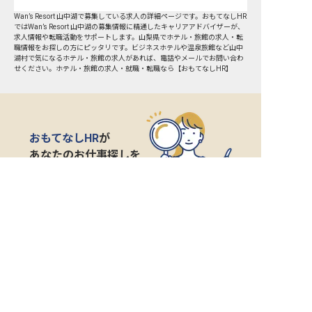
Wan’s Resort 山中湖で募集している求人の詳細ページです。おもてなしHR
ではWan’s Resort 山中湖の募集情報に精通したキャリアアドバイザーが、
求人情報や転職活動をサポートします。山梨県でホテル・旅館の求人・転
職情報をお探しの方にピッタリです。ビジネスホテルや温泉旅館など
山中
湖村
で気になるホテル・旅館の求人があれば、電話やメールでお問い合わ
せください。ホテル・旅館の求人・就職・転職なら【おもてなしHR】
おもてなしHR
が
あなたのお仕事探しを
お手伝いします！
サポート登録後の流れ
サポート

電話で

マッチする

企業と

内定

登録
ヒアリング
求人をご紹介
面接
入社
宿泊業界専任のキャリアアドバイザーがあなたの転
職活動を徹底サポート!