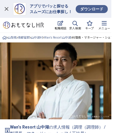
アプリでパッと探せる
ダウンロード
スムーズにお仕事探し！
ログイン
求人検索
転職相談
キープ
メニュー
求人・施設を探す
山梨県
南都留郡
山中湖村
Wan’s Resort 山中湖
料理長・マネージャー・シェフ/正社員の求人
キープした求人
就職・転職 合同説明会
おもてなしHRについて
ご利用の流れ
よくある質問
ホテル・宿泊業界情報コラム
Wan’s Resort 山中湖
の求人情報（
調理（調理師）
/