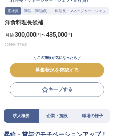
料理長・マネージャー・シェフ
/
正社員
）
転職サポートに申し込む
無料
正社員
調理（調理師）
料理長・マネージャー・シェフ
洋食料理長候補
採用をお考えの企業様へ
300,000
435,000
月給
円〜
円
この施設が気になったら
募集状況を確認する
キープする
求人概要
企業・施設
職場の様子
昇給・賞与でモチベーションアップ！