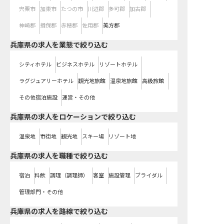
宍粟市
加東市
たつの市
川辺郡
多可郡
加古郡
神崎郡
揖保郡
赤穂郡
佐用郡
美方郡
兵庫県の求人を業態で絞り込む
シティホテル
ビジネスホテル
リゾートホテル
ラグジュアリーホテル
観光地旅館
温泉地旅館
高級旅館
その他宿泊施設
運営・その他
兵庫県の求人をロケーションで絞り込む
温泉地
市街地
観光地
スキー場
リゾート地
兵庫県の求人を職種で絞り込む
宿泊
料飲
調理（調理師）
客室
施設管理
ブライダル
管理部門・その他
兵庫県
の求人を路線で絞り込む