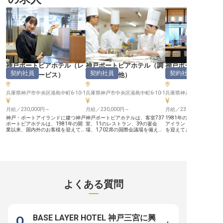
お客様にご利用いただく当ホテル
ルです。※この求人は2023年6月12
ます。※この求人は2022
で、あなたの調理技術と創造力を活
日時点の情報です
時点の情報です
かしてみませんか？四季折々の食材
と美しい景色が織りなす感動を、お
料理を通してお客様にお届けする喜
びを一緒に分かち合いましょう！
ーー【あなたの経験を活かし、料理
長へのステップアップを】 当ホテ
ルでは、これまでの経験を活かしな
がら、さらなるスキルアップを目指
せる環境をご用意しています。調理
神戸ポートピアホテル
（
レ
神戸ポートピアホテル
（
調
神戸ポートピアホ
の実務はもちろん、メニュー開発や
契約社員
契約社員
契約社員
ストランサービス
）
理部門その他
）
理部門その他
原価管理、スタッフ指導など、料理
長として必要なマネジメントスキル
も身につけられます。 明治海運グ
ループの一員として、安定した環境
兵庫県神戸市中央区港島中町6-10-1
兵庫県神戸市中央区港島中町6-10-1
兵庫県神戸市中央区港島中町
で働きながら、北海道や沖縄のグル
ープホテル優待制度も利用可能！寮
月給／230,000円～
月給／230,000円～
月給／230,000円～
も完備（ホテルから徒歩7分・月額
23,000円）しているので、遠方か
神戸・ポートアイランドに建つ神戸
神戸ポートピアホテルは、客室737
1981年の開業以来、神
らの転職も安心です！ あなたの
ポートピアホテルは、1981年の開
室、11のレストラン、39の宴会
アイランドの中心で国内
「おもてなしの心」と「料理への情
業以来、国内外のお客様を迎えてき
場、1,702席の国際会議場を備える
を迎えてきた神戸ポート
熱」を、ぜひ当ホテルでお聞かせく
た大型シティホテルです。客室737
神戸最大級のシティホテルです。
ル。客室737室、11のレ
ださい！ ※2025年06月19日時点の
室、11のレストラン、大小の宴会
1981年の開業以来、企業研修から
39の宴会場、そして1,7
情報です
場を擁し、神戸のおもてなしを象徴
国際会議、婚礼まで、多彩な催しの
会議場を備える、神戸を
する存在です。 【洋食・和食・中
舞台を支えてきました。 【大人数
型シティホテルです。 【ホテルな
華。ジャンルを越えて接客スキルを
の宴会・婚礼を支える、スケールの
らではの多彩な料理に、
磨ける】 ホテル内のレストラン
大きな厨房】 宴会場で提供するパ
える厨房】 ブッフェレス
で、お出迎えからオーダーテイク、
ーティーや婚礼の料理を、仕込みか
ダイニングカフェでは、
料理・ドリンクの提供、テーブルセ
ら調理・盛り付けまで担当いただき
たる幅広いメニューを提
よくある質問
ッティングまで幅広く担当いただき
ます。大人数向けの段取りやチーム
す。定番料理から季節の
ます。さまざまなジャンルのレスト
での連携を通じて、宴会調理の力を
で、ホテルの食材とスケ
ランで、ホテルならではの接客を学
存分に発揮できます。 【季節ごと
した洋食調理に携われます。 
べます。 【上司と部下の距離が近
に変わるメニューと、高級食材に触
理長をはじめ、質問しや
く、意見や質問がしやすい職場】
れる面白さ】 季節ごとにメニュー
リのある職場】 経験豊富
小さなことでも相談しやすい風通し
が変わり、ホテルならではの高級食
や先輩のもとで技術を着
BASE LAYER HOTEL 神戸三宮に興
のよい雰囲気です。HRS・ソムリ
材に触れられます。自分で考えた料
る環境です。資格取得の