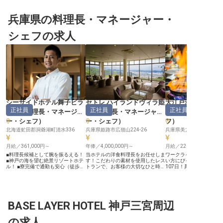
兵庫県の料理長・マネージャー・
シェフの求人
シーサイドホテル舞子ビラ
セトレ ハイランドヴィラ姫
大江戸温泉物語 三
正社員
正社員
正社員
神戸
（
料理長・マネージャ
路
（
料理長・マネージャ
理長・マネージャ
ー・シェフ
）
ー・シェフ
）
フ
）
北海道虻田郡洞爺湖町清水336
兵庫県姫路市広嶺山224-26
兵庫県美方郡新温泉町湯16
月給／361,000円～
年俸／4,000,000円～
月給／220,000円～
■料理長候補として腕を振るえる！
当ホテルの洋食料理長をお任せしま
ワークライフバランスを
■神戸の海を望む絶景リゾートホテ
す！こだわりの素材を使用したレス
い方にぴったり、多めの
ル！ ■寮完備で通勤も安心（徒歩7
トランで、お客様の大切なひと時を
107日！昇給と年2回の
分）！ ■グループホテル優待制度あ
彩りませんか。洗練された空間に相
資格取得助成制度あり！
り！ ーー【瀬戸内の絶景と共に、
応しい、楽しい食のとときをプロデ
トの時間を大切にしなが
あなたの料理で感動を届ける】 明
ュースしてください。パーティーや
アップを目指せます。寮
石海峡大橋を望む絶好のロケーショ
宴会でもスキルを発揮いただける環
備、寮費は月5,000円～30
ンに佇む「シーサイドホテル舞子ビ
境です。播磨平野の雄大な景色を一
食事補助もご用意。新生
ラ神戸」。当ホテルでは、海の幸を
BASE LAYER HOTEL 神戸三宮周辺
望できる場所に位置する「セトレハ
くお仕事に集中できる環
活かした料理で、お客様に心温まる
イランドヴィラ姫路」。自然に囲ま
した。大江戸温泉物語 三
ひとときをご提供しています。 神
れた山の上で、特別な料理と空間で
物は森林露天風呂。日々
の求人
戸・淡路島の観光拠点として多くの
おもてなしをする、全16室のホテ
れる秘湯のような体験を