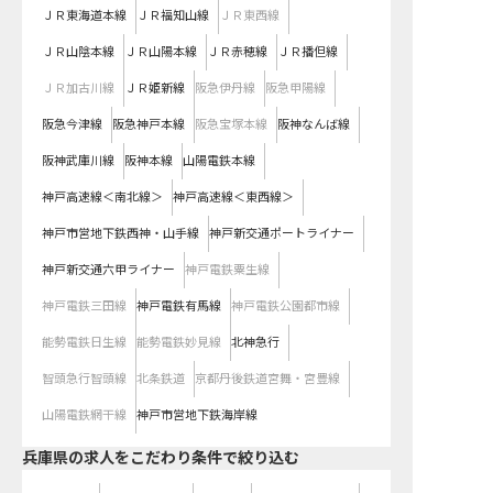
ＪＲ東海道本線
ＪＲ福知山線
ＪＲ東西線
ＪＲ山陰本線
ＪＲ山陽本線
ＪＲ赤穂線
ＪＲ播但線
ＪＲ加古川線
ＪＲ姫新線
阪急伊丹線
阪急甲陽線
阪急今津線
阪急神戸本線
阪急宝塚本線
阪神なんば線
阪神武庫川線
阪神本線
山陽電鉄本線
神戸高速線＜南北線＞
神戸高速線＜東西線＞
神戸市営地下鉄西神・山手線
神戸新交通ポートライナー
神戸新交通六甲ライナー
神戸電鉄粟生線
神戸電鉄三田線
神戸電鉄有馬線
神戸電鉄公園都市線
能勢電鉄日生線
能勢電鉄妙見線
北神急行
智頭急行智頭線
北条鉄道
京都丹後鉄道宮舞・宮豊線
山陽電鉄網干線
神戸市営地下鉄海岸線
兵庫県の求人をこだわり条件で絞り込む