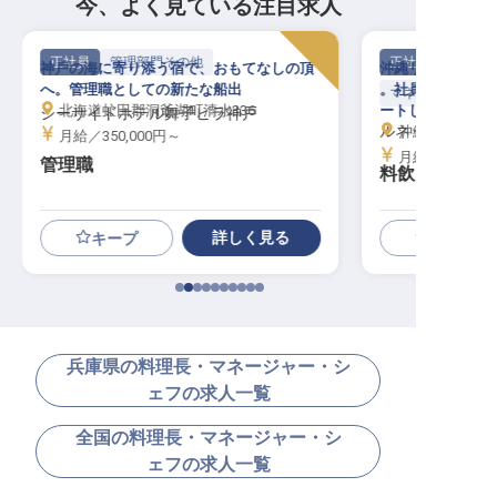
今、よく見ている注目求人
正社員
管理部門その他
正社員
神戸の海に寄り添う宿で、おもてなしの頂
沖縄リゾートで、
へ。管理職としての新たな船出
。社員寮完備で、
マネージャー・支
北海道虻田郡洞爺湖町清水336
ートします。
シーサイドホテル舞子ビラ神戸
ルネッサンスリ
沖縄県国頭郡恩納
月給／350,000円～
月給／350,00
管理職
料飲レストラ
詳しく見る
キープ
兵庫県の料理長・マネージャー・シ
ェフの求人一覧
全国の料理長・マネージャー・シ
ェフの求人一覧