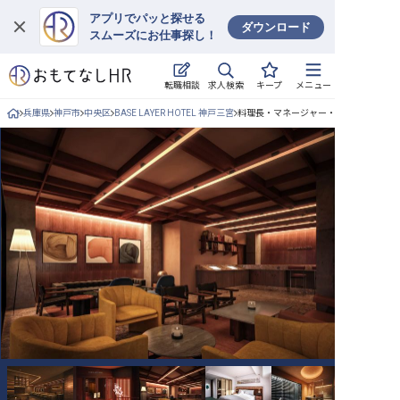
アプリでパッと探せる
ダウンロード
スムーズにお仕事探し！
ログイン
求人検索
転職相談
キープ
メニュー
求人・施設を探す
兵庫県
神戸市
中央区
BASE LAYER HOTEL 神戸三宮
料理長・マネージャー・シェフ/正社員
キープした求人
就職・転職 合同説明会
おもてなしHRについて
ご利用の流れ
よくある質問
ホテル・宿泊業界情報コラム