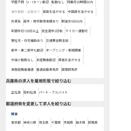
学歴不問
U・Iターン歓迎
転勤なし
残業月20時間以内
海外勤務・出張あり
英語を活かせる
中国語を活かせる
外資系
産休・育休取得実績あり
駅徒歩5分以内
年間休日120日以上
完全週休2日制
マイカー通勤可
寮社宅・住宅補助あり
交通費全額支給
新卒・第二新卒も歓迎
オープニング・新規開業
中抜け勤務なし
未経験者歓迎
資格を活かせる
実務経験者優遇
普通自動車免許
調理師免許
兵庫県の求人を雇用形態で絞り込む
正社員
契約社員
パート・アルバイト
都道府県を変更して求人を絞り込む
関東
東京都
神奈川県
埼玉県
千葉県
茨城県
栃木県
群馬県