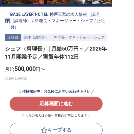
転職サポートに申し込む
無料
BASE LAYER HOTEL 神戸三宮
の求人情報（
調理
（調理師）
/
料理長・マネージャー・シェフ
/
正社
採用をお考えの企業様へ
員
）
正社員
調理（調理師）
料理長・マネージャー・シェフ
シェフ（料理長）│月給50万円～／2026年
11月開業予定／実質年休112日
500,000
月給
円〜
積極採用中！お気軽にお問い合わせ下さい
応募画面に進む
こちらの求人は企業へ直接の応募になります。
キープする