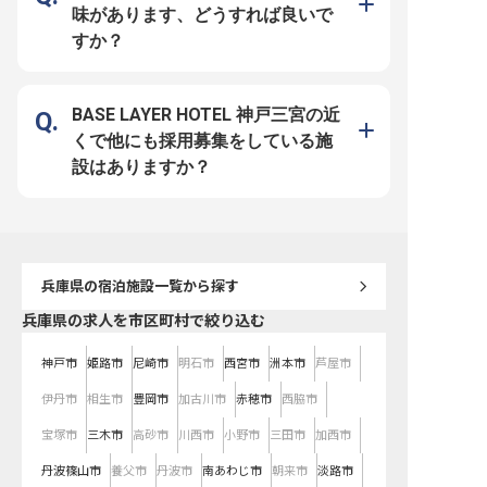
エ・バーテンダーなどの資格は手当
理が採用されるなど、意見を出しな
り、取得した資格は手当
味があります、どうすれば良いで
として給与に反映され、キャリアア
がら成長できる環境です。 【働く
に反映されます。 【働く環境のポ
ップも後押しします。 【働く環境
環境のポイント】 ・月給23万円～
イント】 ・月給23万円～
すか？
のポイント】 ・月給23万円～35万
35万円、賞与年2回・昇給年1回 ・
賞与年2回・昇給年1回 
円、賞与年2回・昇給年1回 ・年間
年間休日115日／残業は月平均20時
115日／残業は月平均20
休日115日／残業は月平均20時間程
間程度 ・単身寮あり（月額12,500
・単身寮あり（月額12,5
度 ・単身寮あり（月額12,500円）
円）でU・Iターンも安心 ・健康経
U・Iターンも安心 ・健
でU・Iターンも安心 ・健康経営優
営優良法人6年連続認定、ひょうご
法人6年連続認定、ひょ
良法人6年連続認定、ひょうご産業
産業SDGsゴールドステージ認証 ・
SDGsゴールドステージ認
BASE LAYER HOTEL 神戸三宮の近
SDGsゴールドステージ認証 ・自社
自社施設利用割引、他施設利用制度
施設利用割引、他施設利
施設利用割引、他施設利用制度など
など福利厚生も充実
福利厚生も充実
くで他にも採用募集をしている施
福利厚生も充実
設はありますか？
兵庫県
の宿泊施設一覧から探す
兵庫県の求人を市区町村で絞り込む
神戸市
姫路市
尼崎市
明石市
西宮市
洲本市
芦屋市
伊丹市
相生市
豊岡市
加古川市
赤穂市
西脇市
宝塚市
三木市
高砂市
川西市
小野市
三田市
加西市
丹波篠山市
養父市
丹波市
南あわじ市
朝来市
淡路市