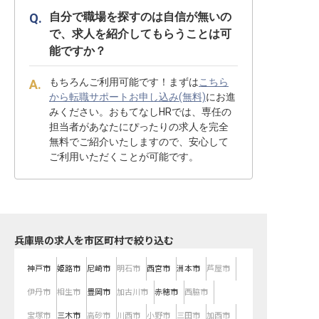
自分で職場を探すのは自信が無いの
で、求人を紹介してもらうことは可
能ですか？
もちろんご利用可能です！まずは
こちら
から転職サポートお申し込み(無料)
にお進
みください。おもてなしHRでは、専任の
担当者があなたにぴったりの求人を完全
無料でご紹介いたしますので、安心して
ご利用いただくことが可能です。
兵庫県の求人を市区町村で絞り込む
神戸市
姫路市
尼崎市
明石市
西宮市
洲本市
芦屋市
伊丹市
相生市
豊岡市
加古川市
赤穂市
西脇市
宝塚市
三木市
高砂市
川西市
小野市
三田市
加西市