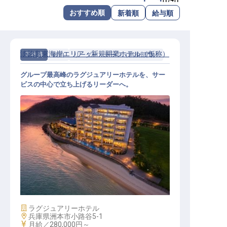
転職サポートに申し込む
おすすめ順
新着順
給与順
無料
採用をお考えの企業様へ
淡路島東海岸エリア・新規開業ホテル（仮称）
正社員
宿泊
リーダー・チーフ（宿泊部門）
グループ最高峰のラグジュアリーホテルを、サー
ビスの中心で立ち上げるリーダーへ。
宿泊／リーダー｜月給28万円～／20
27年1月開業／島外出身者用社宅あ
り
施設業態
ラグジュアリーホテル
勤務地
兵庫県洲本市小路谷5-1
給与
月給／280,000円～