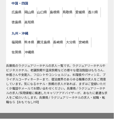
中国・四国
広島県
岡山県
山口県
島根県
鳥取県
愛媛県
香川県
徳島県
高知県
九州・沖縄
福岡県
熊本県
鹿児島県
長崎県
大分県
宮崎県
佐賀県
沖縄県
兵庫県
の
ラグジュアリーホテル
の求人一覧です。ラグジュアリーホテルや
ビジネスホテル、老舗旅館や温泉旅館などの様々な宿泊施設はもちろん、
仲居さんや支配人、フロントやコンシェルジュ、料理長やパティシエ、ブ
ライダルコーディネーターまで、宿泊業界のあらゆる職種の求人をご用意
しています。気になるホテル・旅館の求人があれば、まずはご登録いただ
くか電話やメールでお問い合わせください。兵庫県 / ラグジュアリーホテ
ルの求人/採用情報に精通したキャリアアドバイザーが、あなたに最適な求
人をご紹介いたします。兵庫県 / ラグジュアリーホテルの求人・就職・転
職なら【おもてなしHR】
兵庫県の求人を紹介してもらう