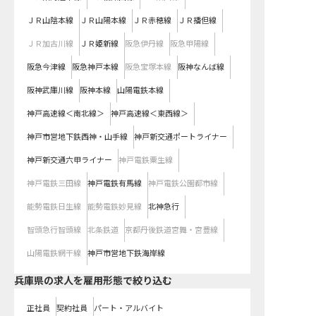
ＪＲ山陰本線
ＪＲ山陽本線
ＪＲ赤穂線
ＪＲ播但線
ＪＲ加古川線
ＪＲ姫新線
阪急伊丹線
阪急甲陽線
阪急今津線
阪急神戸本線
阪急宝塚本線
阪神なんば線
阪神武庫川線
阪神本線
山陽電鉄本線
神戸高速線＜南北線＞
神戸高速線＜東西線＞
神戸市営地下鉄西神・山手線
神戸新交通ポートライナー
神戸新交通六甲ライナー
神戸電鉄粟生線
神戸電鉄三田線
神戸電鉄有馬線
神戸電鉄公園都市線
能勢電鉄日生線
能勢電鉄妙見線
北神急行
智頭急行智頭線
北条鉄道
京都丹後鉄道宮舞・宮豊線
山陽電鉄網干線
神戸市営地下鉄海岸線
兵庫県の求人を雇用形態で絞り込む
正社員
契約社員
パート・アルバイト