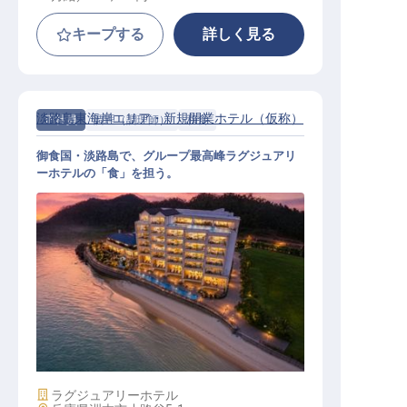
キープする
詳しく見る
淡路島東海岸エリア・新規開業ホテル（仮称）
正社員
調理（調理師）
和食
御食国・淡路島で、グループ最高峰ラグジュアリ
ーホテルの「食」を担う。
調理スタッフ（日本料理）｜2027年
1月開業／島外出身者用社宅あり／
月給25万～
施設業態
ラグジュアリーホテル