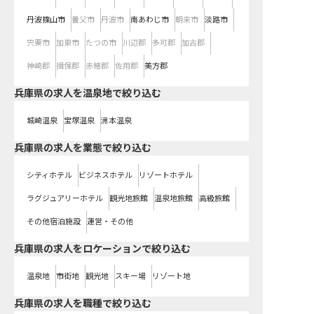
丹波篠山市
養父市
丹波市
南あわじ市
朝来市
淡路市
宍粟市
加東市
たつの市
川辺郡
多可郡
加古郡
神崎郡
揖保郡
赤穂郡
佐用郡
美方郡
兵庫県の求人を温泉地で絞り込む
城崎温泉
宝塚温泉
洲本温泉
兵庫県の求人を業態で絞り込む
シティホテル
ビジネスホテル
リゾートホテル
ラグジュアリーホテル
観光地旅館
温泉地旅館
高級旅館
その他宿泊施設
運営・その他
兵庫県の求人をロケーションで絞り込む
温泉地
市街地
観光地
スキー場
リゾート地
兵庫県の求人を職種で絞り込む