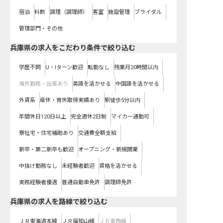
宿泊
料飲
調理（調理師）
客室
施設管理
ブライダル
管理部門・その他
兵庫県の求人をこだわり条件で絞り込む
学歴不問
U・Iターン歓迎
転勤なし
残業月20時間以内
海外勤務・出張あり
英語を活かせる
中国語を活かせる
外資系
産休・育休取得実績あり
駅徒歩5分以内
年間休日120日以上
完全週休2日制
マイカー通勤可
寮社宅・住宅補助あり
交通費全額支給
新卒・第二新卒も歓迎
オープニング・新規開業
中抜け勤務なし
未経験者歓迎
資格を活かせる
実務経験者優遇
普通自動車免許
調理師免許
兵庫県
の求人を路線で絞り込む
ＪＲ東海道本線
ＪＲ福知山線
ＪＲ東西線