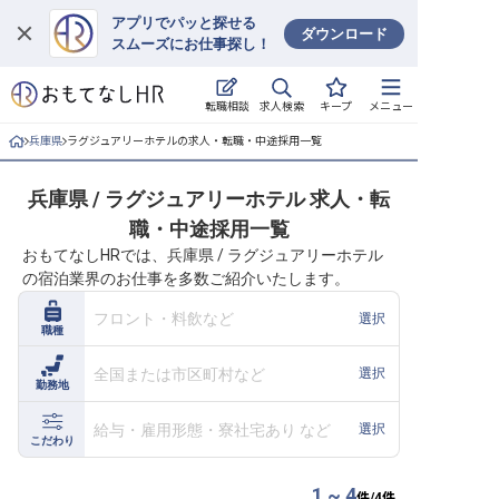
アプリでパッと探せる
ダウンロード
スムーズにお仕事探し！
ログイン
求人検索
転職相談
キープ
メニュー
求人・施設を探す
兵庫県
ラグジュアリーホテルの求人・転職・中途採用一覧
キープした求人
兵庫県 / ラグジュアリーホテル 求人・転
職・中途採用一覧
就職・転職 合同説明会
おもてなしHRでは、兵庫県 / ラグジュアリーホテル
の宿泊業界のお仕事を多数ご紹介いたします。
おもてなしHRについて
フロント・料飲など
選択
職種
ご利用の流れ
全国または市区町村など
選択
勤務地
よくある質問
給与・雇用形態・寮社宅あり など
選択
ホテル・宿泊業界情報コラム
こだわり
1 ~ 4
件/
4
件