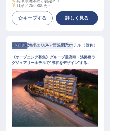
勤務地
兵庫県洲本市小路谷5-1
給与
月給／250,800円～
キープする
詳しく見る
淡路島東海岸エリア・新規開業ホテル（仮称）
正社員
宿泊
サービススタッフ
《オープニング募集》グループ最高峰・淡路島ラ
グジュアリーホテルで“滞在をデザイン”する。
サービスマルチタスク｜2027年1月
開業／島外出身者用社宅あり／月給
25万～