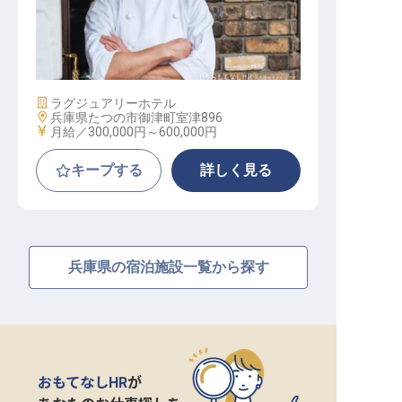
料理長
施設業態
ラグジュアリーホテル
勤務地
兵庫県たつの市御津町室津896
給与
月給／300,000円～
600,000円
キープする
詳しく見る
兵庫県の宿泊施設一覧から探す
おもてなしHR
が