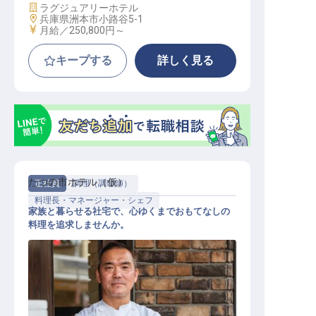
施設業態
ラグジュアリーホテル
勤務地
兵庫県洲本市小路谷5-1
給与
月給／250,800円～
キープする
詳しく見る
たつの市ホテル（仮）
正社員
調理（調理師）
料理長・マネージャー・シェフ
家族と暮らせる社宅で、心ゆくまでおもてなしの
料理を追求しませんか。