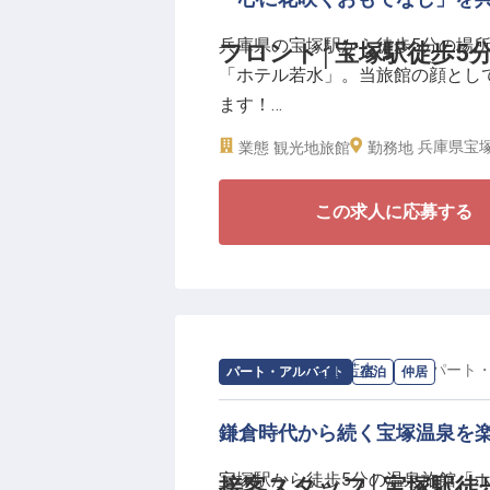
・産休・育休の取得率・復帰率とも
兵庫県の宝塚駅から徒歩5分の場
フロント│宝塚駅徒歩5
「ホテル若水」。当旅館の顔とし
―老舗旅館で心温まる1日を届け
ます！
「お客様に喜んで頂くために何が
落ち着いたおもてなしの心で、あ
とときを、温かな旅の思い出のひ
兵庫県宝塚
業態
観光地旅館
勤務地
です。
◆意見やアイデアを積極的に取り
この求人に応募する
・地域の方向けの「温泉ドライブ
・400輪のバラを浮かべる露天風
◆夜勤なし！実働8時間のシフト
・仕事とプライベートの両立が図
◆日々の生活をサポートする制度
・月30,000円の社員寮あり
求人情報：
ホテル若水
の
仲居
/
パート
パート・アルバイト
宿泊
仲居
・食事補助あり（社内指定食の利用
鎌倉時代から続く宝塚温泉を
当館では落ち着いた和のおもてな
宝塚駅から徒歩5分の温泉旅館「ホ
接客スタッフ│宝塚駅徒
よう、イベントなども企画してい