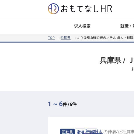
就職・
求人検索
TOP
兵庫県
ＪＲ福知山線沿線のホテル 求人・転
兵庫県 /
1 ~ 6
件/
6
件
求人情報：
ホテル若水
の
仲居
/
正社員
正社員
宿泊
仲居