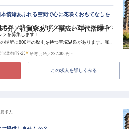
日本情緒あふれる空間で心に花咲くおもてなしを
年ものあいだ街のシンボル的な旅館として皆さまに愛され
歩5分／社員寮あり／幅広い年代活躍中
ッフを募集します！
の場所に800年の歴史を持つ宝塚温泉があります。和
る若水で、あなたのホスピタリティを発揮して下さい！
市湯本町9-25
給与
月給／232,000円～
もてなし
この求人を詳しくみる
スルー」を企画（コロナ禍）
呂が人気
のスキルが自然と身につきます（フロント等一部洋服と
ステージの変化をサポートする制度も魅力！
社員
求人
で25％補助）
共に提供しませんか？