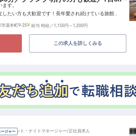
います。
画の提案なども大歓迎です！
立したい方も大歓迎です！長年愛され続けている旅館で
支え合いながら丁寧にお客様をおもてなしできる方から
市湯本町9-25
給与
時給／1,150円～
1,200円
この求人を詳しくみる
客は着物です。着付けのスキルが自然と身につきます。
る！―
だきますが、挨拶から丁寧にお教えするのでご安心くだ
りは柔軟にお客様の声にお応えすることが大切。慣れて
ただくことも大歓迎！常に「お客様に喜んでいただくた
できる方を求めています。若水でのひとときを、温かい
いただけるようお手伝いするお仕事です！
イトフロント・ナイトマネージャー
/
正社員
求人
ネージャー