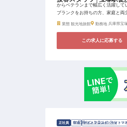
からベテランまで幅広く活躍して
備し、当日を迎えます。新たな企
ブランクをお持ちの方、家庭と両
一緒にお仕事しませんか？
チームワークを大事にし、周りと
兵庫県宝塚
業態
観光地旅館
勤務地
のご応募をお待ちしております！
◆週3日～・1日6時間から勤務OK
この求人に応募する
◆客室・宴会場レストランでの接
◆土日祝働ける方大歓迎です
―老舗旅館で心温まる一日を届け
館内の様々な接客業務を担当いた
さい。マニュアル通り、というよ
きたら接客のアイデアを出してい
めに何ができるか」を考え、行動
旅の思い出のひとつとして残して
＼ホテル若水はこんなところ！／
求人情報：
尼崎セントラルホテル
の
ナ
正社員
宿泊
ナイトフロント・ナイトマ