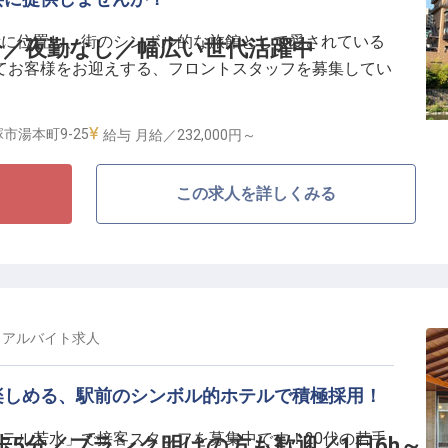
に100％！
所に位置し、街のシンボル的な旅館として愛されている
分／夜勤なし／幅広い世代活躍中
てお客様をお迎えする、フロントスタッフを募集してい
るお仕事です―
できるか」を考え、行動できる方は大歓迎。若水でのひ
なたのホスピタリティを発揮してください。
とつとして残していただけるよう、お手伝いするお仕事
市湯本町9-25
給与
月給／232,000円～
入れる環境！スタッフの提案から生まれたおもてなしも
この求人を詳しくみる
スルー」を企画・開催
呂は大人気！
制
りやすい環境です
も魅力
・アルバイト
求人
で25％補助）
楽しめる、駅前のシンボル的ホテルで積極採用！
しを大事にしながら、お客様により楽しんでいただける
テル若水」で接客スタッフを募集中です！20代の若手
歩5分／ブランク明けの方も歓迎／1日6h～
ます。イベント開催時にはスタッフ全員一丸となって準