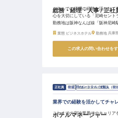
ホテルでの経理の経験を活かして
総務・経理・人事 / 正社
心を大切にしている「尼崎セント
勤務地は阪神なんば線「阪神尼崎
にも最高のロケーションのため、
兵庫県
業態
ビジネスホテル
勤務地
い方にぴったり。縁の下の力持ち
の求人は2022年2月26日時点での
この求人の問い合わせをす
求人情報：
尼崎セントラルホテル
の
マ
正社員
宿泊
マネージャー・支配人（宿
業界での経験を活かしてチャ
これまでの宿泊業界でのキャリア
ホテルマネージャー