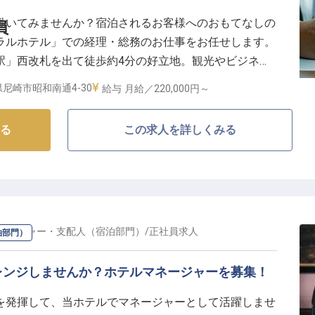
働いてみませんか？宿泊されるお客様へのおもてなしの
員
ラルホテル」での経理・総務のお仕事をお任せします。
駅」西改札を出て徒歩約4分の好立地。観光やビジネス
通勤にも便利な場所です。仕事を通じてより成長させた
尼崎市昭和南通4-30
給与
月給／220,000円～
的存在として影からホテルを支えていきませんか。※こ
情報です
る
この求人を詳しくみる
ネージャー・支配人（宿泊部門）
/
正社員
求人
泊部門）
レンジしませんか？ホテルマネージャーを募集！
を発揮して、当ホテルでマネージャーとして活躍しませ