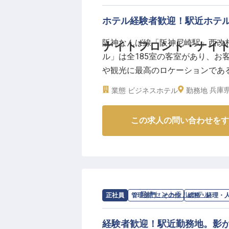
◆武庫川のほとりに建つ開業約70
◆客室が続々リニューアル！宝塚
ホテル経験者歓迎！駅近ホテ
◆館内ではコンサートなどのイベ
阪神なんば線「阪神尼崎駅」西改
ナイトフロント・ナイトマ
ル」は全185室の客室があり、お
や観光に最高のロケーションであ
般のフロント業務をお任せします
兵庫県
業態
ビジネスホテル
勤務地
い方にぴったりです。夜のホテルに
26日時点での情報です
この求人の問い合わせをす
求人情報：
尼崎セントラルホテル
の
総
正社員
管理部門・その他
総務・経理・
経験者歓迎！駅近勤務地。影