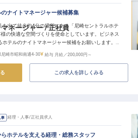
年の温泉旅館
の絶景を望む特別空間
ルのナイトマネージャー候補募集
ントも定期開催
札を出て徒歩約4分の場所にある「尼崎セントラルホテ
ネージャー / 正社員
客様の快適な空間づくりを使命としています。ビジネス
るホテルのナイトマネージャー候補をお願いします。一
。ホテルでの勤務経験者を歓迎。自分をより成長させた
尼崎市昭和南通4-30
給与
月給／200,000円～
ておもてなしをしませんか？※この求人は2022年2月
る
この求人を詳しくみる
務・経理・人事
/
正社員
求人
人事
からホテルを支える経理・総務スタッフ