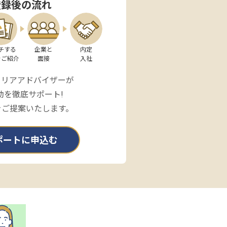
登録後の流れ
チする

企業と

内定

をご紹介
面接
入社
ャリアアドバイザーが
動を徹底サポート!
をご提案いたします。
ポートに申込む