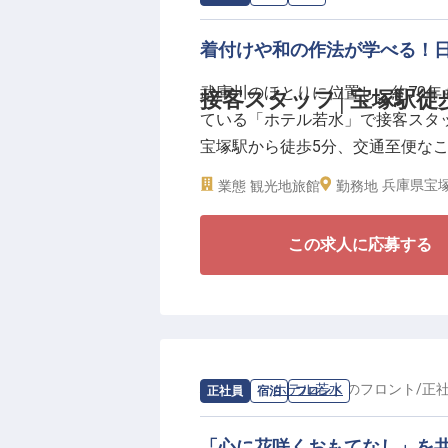
着付けや和の作法が学べる！
武庫川のほとりに位置し、約70
接客スタッフ│宝塚駅徒
ている「ホテル若水」で接客スタ
宝塚駅から徒歩5分、交通至便なこ
のおもてなしでお客様をお迎えす
兵庫県宝塚
業態
観光地旅館
勤務地
◆スタッフのアイデアが満ちたお
この求人に応募する
・地域の方向けの「温泉ドライブ
・400輪のバラを浮かべる露天風
◆純和風旅館ならではの体験も！
・接客は着物でのお仕事！着付け
なります）
◆日々の生活に寄り添い、ライフ
求人情報：
ホテル若水
の
フロント
/
正
正社員
宿泊
フロント
・月30,000円の社員寮完備
・食事補助あり（社内指定食の利用
「心に花咲くおもてなし」を