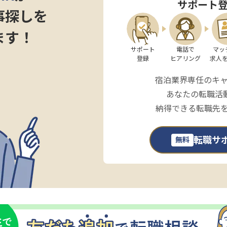
サポート
事探しを
ます！
サポート

電話で

マッ
登録
ヒアリング
求人
宿泊業界専任のキ
あなたの転職活
納得できる転職先
転職サ
無料