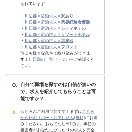
られています。
・
川辺郡 × 宿泊求人 ×
寮あり
・
川辺郡 × 宿泊求人 ×
業界経験者優遇
・
川辺郡 × 宿泊求人 ×
シティホテル
・
川辺郡 × 宿泊求人 ×
リゾートホテル
・
川辺郡 × 宿泊求人 ×
温泉地
・
川辺郡 × 宿泊求人 ×
フロント
他にも様々な条件で絞り込みができま
す！
川辺郡の一覧ページ
からご確認くだ
さい。
自分で職場を探すのは自信が無いの
で、求人を紹介してもらうことは可
能ですか？
もちろんご利用可能です！まずは
こちら
から転職サポートお申し込み(無料)
にお進
みください。おもてなしHRでは、専任の
担当者があなたにぴったりの求人を完全