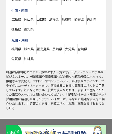
中国・四国
広島県
岡山県
山口県
島根県
鳥取県
愛媛県
香川県
徳島県
高知県
九州・沖縄
福岡県
熊本県
鹿児島県
長崎県
大分県
宮崎県
佐賀県
沖縄県
川辺郡
(
兵庫県
)のホテル・旅館の求人一覧です。ラグジュアリーホテルや
ビジネスホテル、老舗旅館や温泉旅館などの様々な宿泊施設はもちろん、
仲居さんや支配人、フロントやコンシェルジュ、料理長やパティシエ、ブ
ライダルコーディネーターまで、宿泊業界のあらゆる職種の求人をご用意
しています。気になるホテル・旅館の求人があれば、まずはご登録いただ
くか電話やメールでお問い合わせください。川辺郡のホテル・旅館の求人/
採用情報に精通したキャリアアドバイザーが、あなたに最適な求人をご紹
介いたします。川辺郡のホテル・旅館の求人・就職・転職なら【おもてな
しHR】