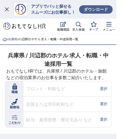
アプリでパッと探せる
ダウンロード
スムーズにお仕事探し！
ログイン
求人検索
転職相談
キープ
メニュー
求人・施設を探す
兵庫県
川辺郡のホテル 求人・転職・中途採用一覧
キープした求人
兵庫県 / 川辺郡のホテル 求人・転職・中
途採用一覧
就職・転職 合同説明会
おもてなしHRでは、兵庫県 / 川辺郡のホテル・旅館
などの宿泊業界のお仕事を多数ご紹介いたします。
おもてなしHRについて
フロント・料飲など
選択
職種
ご利用の流れ
全国または市区町村など
選択
勤務地
よくある質問
給与・雇用形態・寮社宅あり など
選択
ホテル・宿泊業界情報コラム
こだわり