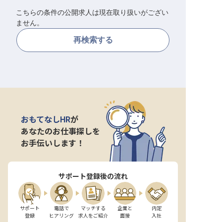
こちらの条件の公開求人は現在取り扱いがござい
転職サポートに申し込む
無料
ません。
再検索する
採用をお考えの企業様へ
おもてなしHR
が
あなたのお仕事探しを
お手伝いします！
サポート登録後の流れ
サポート

電話で

マッチする

企業と

内定

登録
ヒアリング
求人をご紹介
面接
入社