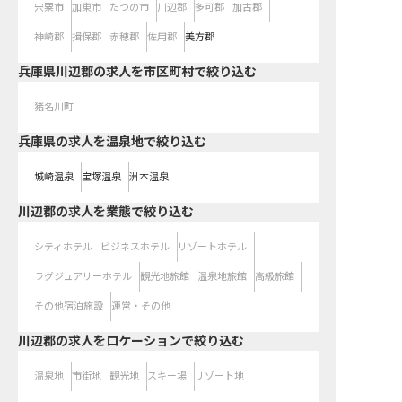
宍粟市
加東市
たつの市
川辺郡
多可郡
加古郡
神崎郡
揖保郡
赤穂郡
佐用郡
美方郡
兵庫県川辺郡の求人を市区町村で絞り込む
猪名川町
兵庫県の求人を温泉地で絞り込む
城崎温泉
宝塚温泉
洲本温泉
川辺郡の求人を業態で絞り込む
シティホテル
ビジネスホテル
リゾートホテル
ラグジュアリーホテル
観光地旅館
温泉地旅館
高級旅館
その他宿泊施設
運営・その他
川辺郡の求人をロケーションで絞り込む
温泉地
市街地
観光地
スキー場
リゾート地