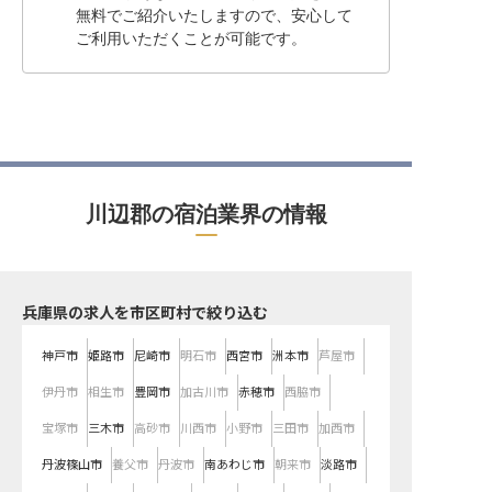
無料でご紹介いたしますので、安心して
ご利用いただくことが可能です。
川辺郡の宿泊業界の情報
兵庫県の求人を市区町村で絞り込む
神戸市
姫路市
尼崎市
明石市
西宮市
洲本市
芦屋市
伊丹市
相生市
豊岡市
加古川市
赤穂市
西脇市
宝塚市
三木市
高砂市
川西市
小野市
三田市
加西市
丹波篠山市
養父市
丹波市
南あわじ市
朝来市
淡路市