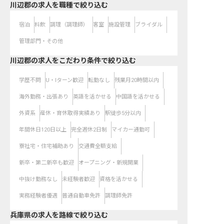
川辺郡の求人を職種で絞り込む
宿泊
料飲
調理（調理師）
客室
施設管理
ブライダル
管理部門・その他
川辺郡の求人をこだわり条件で絞り込む
学歴不問
U・Iターン歓迎
転勤なし
残業月20時間以内
海外勤務・出張あり
英語を活かせる
中国語を活かせる
外資系
産休・育休取得実績あり
駅徒歩5分以内
年間休日120日以上
完全週休2日制
マイカー通勤可
寮社宅・住宅補助あり
交通費全額支給
新卒・第二新卒も歓迎
オープニング・新規開業
中抜け勤務なし
未経験者歓迎
資格を活かせる
実務経験者優遇
普通自動車免許
調理師免許
兵庫県
の求人を路線で絞り込む