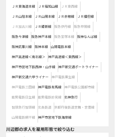
ＪＲ東海道本線
ＪＲ福知山線
ＪＲ東西線
ＪＲ山陰本線
ＪＲ山陽本線
ＪＲ赤穂線
ＪＲ播但線
ＪＲ加古川線
ＪＲ姫新線
阪急伊丹線
阪急甲陽線
阪急今津線
阪急神戸本線
阪急宝塚本線
阪神なんば線
阪神武庫川線
阪神本線
山陽電鉄本線
神戸高速線＜南北線＞
神戸高速線＜東西線＞
神戸市営地下鉄西神・山手線
神戸新交通ポートライナー
神戸新交通六甲ライナー
神戸電鉄粟生線
神戸電鉄三田線
神戸電鉄有馬線
神戸電鉄公園都市線
能勢電鉄日生線
能勢電鉄妙見線
北神急行
智頭急行智頭線
北条鉄道
京都丹後鉄道宮舞・宮豊線
山陽電鉄網干線
神戸市営地下鉄海岸線
川辺郡の求人を雇用形態で絞り込む