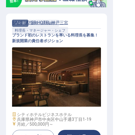
BASE LAYER HOTEL 神戸三宮
正社員
調理（調理師）
料理長・マネージャー・シェフ
ブランド初のレストランを率いる料理長を募集！
新規開業の責任者ポジション
シェフ（料理長）│月給50万円～／2
026年11月開業予定／実質年休112
日
施設業態
シティホテル
ビジネスホテル
勤務地
兵庫県神戸市中央区中山手通3丁目1-19
給与
月給／500,000円～