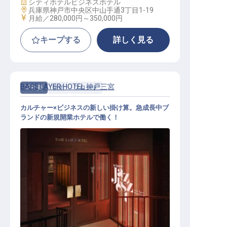
施設業態
シティホテル
ビジネスホテル
勤務地
兵庫県神戸市中央区中山手通3丁目1-19
給与
月給／280,000円～
350,000円
キープする
詳しく見る
BASE LAYER HOTEL 神戸三宮
正社員
宿泊
フロント
カルチャー×ビジネスの新しい掛け算。急成長中ブ
ランドの新規開業ホテルで働く！
フロント│月給28万円～／2026年11
月開業予定／実質年休112日