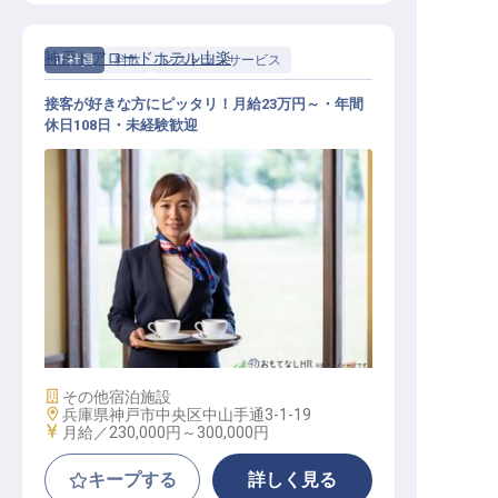
神戸トアロードホテル山楽
正社員
料飲
レストランサービス
接客が好きな方にピッタリ！月給23万円～・年間
休日108日・未経験歓迎
レストランサービス
施設業態
その他宿泊施設
勤務地
兵庫県神戸市中央区中山手通3-1-19
給与
月給／230,000円～
300,000円
キープする
詳しく見る