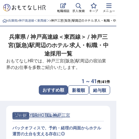
求人検索
転職相談
キープ
メニュー
兵庫県
神戸高速線＜東西線＞
神戸三宮(阪急)駅周辺のホテル 求人・転職・中途採用一覧
ログイン
兵庫県 / 神戸高速線＜東西線＞ / 神戸三
求人・施設を探す
宮(阪急)駅周辺のホテル 求人・転職・中
キープした求人
途採用一覧
おもてなしHRでは、神戸三宮(阪急)駅周辺の宿泊業
就職・転職 合同説明会
界のお仕事を多数ご紹介いたします。
おもてなしHRについて
1 ~ 41
件/
41
件
おすすめ順
新着順
給与順
ご利用の流れ
よくある質問
BASE LAYER HOTEL 神戸三宮
正社員
宿泊
宿泊予約
ホテル・宿泊業界情報コラム
バックオフィスで、予約・経理の両面からホテル
運営の土台を支える存在に◎