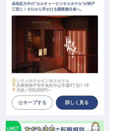
成長拡大中の“カルチャービジネスホテル”が神戸
三宮に！ゼロから手がける開業責任者へ。
支配人│月給50万円～／2026年11月
開業予定／実質年休112日
施設業態
シティホテル
ビジネスホテル
勤務地
兵庫県神戸市中央区中山手通3丁目1-19
給与
月給／500,000円～
キープする
詳しく見る