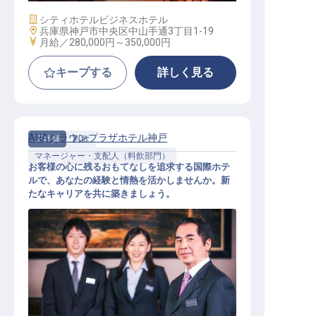
施設業態
シティホテル
ビジネスホテル
勤務地
兵庫県神戸市中央区中山手通3丁目1-19
給与
月給／280,000円～
350,000円
キープする
詳しく見る
ANAクラウンプラザホテル神戸
正社員
料飲
マネージャー・支配人（料飲部門）
お客様の心に残るおもてなしを追求する国際ホテ
ルで、あなたの経験と情熱を活かしませんか。新
たなキャリアを共に築きましょう。
宴会サービス統括マネージャー