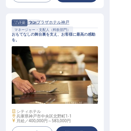
ANAクラウンプラザホテル神戸
正社員
料飲
マネージャー・支配人（料飲部門）
おもてなしの舞台裏を支え、お客様に最高の感動
を。
スチュワードマネージャー
施設業態
シティホテル
勤務地
兵庫県神戸市中央区北野町1-1
給与
月給／400,000円～
583,000円