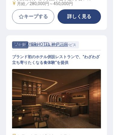
給与
月給／280,000円～
450,000円
キープする
詳しく見る
BASE LAYER HOTEL 神戸三宮
正社員
料飲
レストランサービス
ブランド初のホテル併設レストランで、"わざわざ
立ち寄りたくなる食体験"を提供
レストランサービス│月給28万円～
／2026年11月開業／実質年休112日