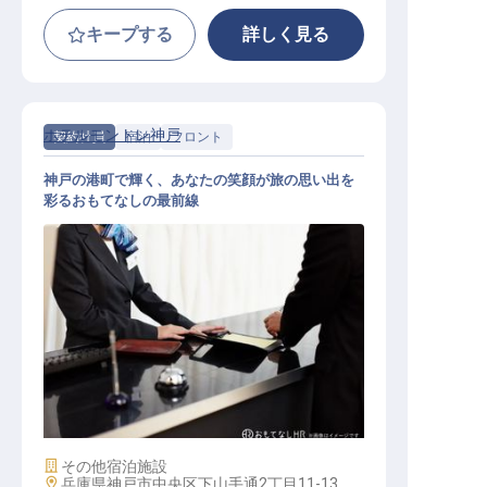
キープする
詳しく見る
ホテルモントレ神戸
契約社員
宿泊
フロント
神戸の港町で輝く、あなたの笑顔が旅の思い出を
彩るおもてなしの最前線
フロント
施設業態
その他宿泊施設
勤務地
兵庫県神戸市中央区下山手通2丁目11-13