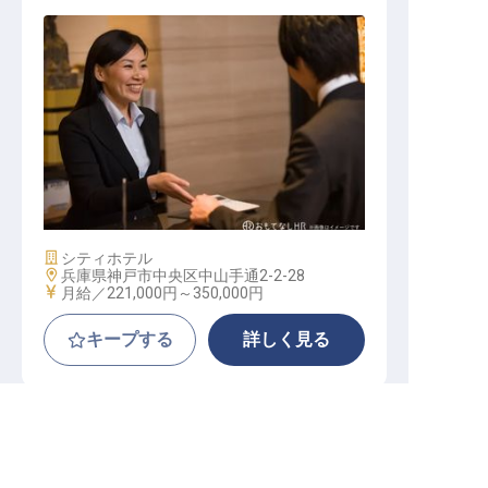
フロントナイトスタッフ
施設業態
シティホテル
勤務地
兵庫県神戸市中央区中山手通2-2-28
給与
月給／221,000円～
350,000円
キープする
詳しく見る
転職サポートに申し込む
無料
ホテルモントレ神戸
パート・アルバイト
料飲
レストランサービス
フォーマルな場所での言葉遣い、接客マナー・ス