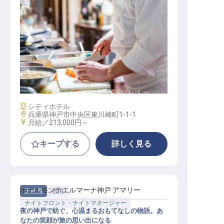
調理
施設業態
シティホテル
勤務地
兵庫県神戸市中央区東川崎町1-1-1
給与
月給／213,000円～
キープする
詳しく見る
ホテルモンテエルマーナ神戸 アマリー
正社員
宿泊
ナイトフロント・ナイトマネージャー
夜の神戸で紡ぐ、心温まるおもてなしの物語。あ
なたの笑顔が旅の思い出になる