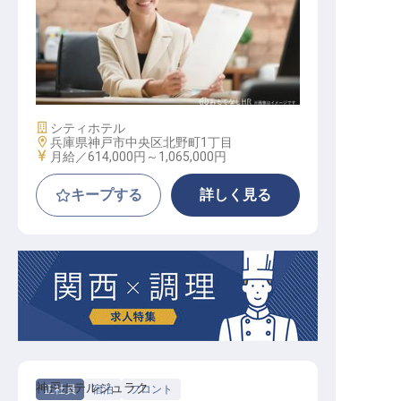
ファイナンス＆ビジネスサポートデ
ィレクター
施設業態
シティホテル
勤務地
兵庫県神戸市中央区北野町1丁目
給与
月給／614,000円～
1,065,000円
キープする
詳しく見る
神戸ホテルジュラク
正社員
宿泊
フロント