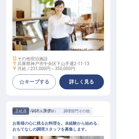
レストランサービススタッフ
施設業態
その他宿泊施設
勤務地
兵庫県神戸市中央区下山手通2-11-13
給与
月給／231,000円～
350,000円
キープする
詳しく見る
神戸ホテルジュラク
正社員
調理（調理師）
調理部門その他
お客様の心に残るお料理を。未経験から始める、
おもてなしの調理スタッフを募集します。