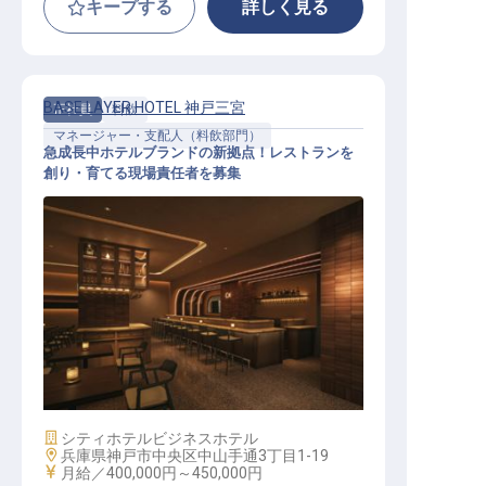
キープする
詳しく見る
BASE LAYER HOTEL 神戸三宮
正社員
料飲
マネージャー・支配人（料飲部門）
急成長中ホテルブランドの新拠点！レストランを
創り・育てる現場責任者を募集
レストランマネージャー│月給40万
円～／2026年11月開業／実質年休1
12日
施設業態
シティホテル
ビジネスホテル
勤務地
兵庫県神戸市中央区中山手通3丁目1-19
給与
月給／400,000円～
450,000円