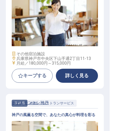
レストランサービス
施設業態
その他宿泊施設
勤務地
兵庫県神戸市中央区下山手通2丁目11-13
給与
月給／180,000円～
315,000円
キープする
詳しく見る
ホテルモントレ神戸
正社員
料飲
レストランサービス
神戸の風薫る空間で、あなたの真心が料理を彩る