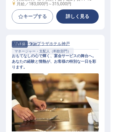
給与
月給／183,000円～
315,000円
キープする
詳しく見る
ANAクラウンプラザホテル神戸
正社員
料飲
マネージャー・支配人（料飲部門）
おもてなしの心で輝く、宴会サービスの舞台へ。
あなたの経験と情熱が、お客様の特別な一日を彩
ります。
宴会サービスアシスタントマネージ
ャー