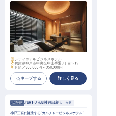
転職サポートに申し込む
無料
採用をお考えの企業様へ
予約管理│月給30万円～／2026年11
月開業予定／実質年休112日
施設業態
シティホテル
ビジネスホテル
勤務地
兵庫県神戸市中央区中山手通3丁目1-19
給与
月給／300,000円～
350,000円
キープする
詳しく見る
BASE LAYER HOTEL 神戸三宮
正社員
宿泊
支配人・副支配人・女将
神戸三宮に誕生する"カルチャービジネスホテル"