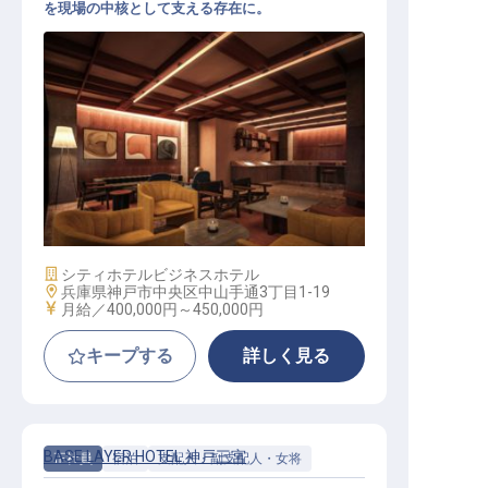
を現場の中核として支える存在に。
副支配人│月給40万円～／2026年11
月開業予定／実質年休112日
施設業態
シティホテル
ビジネスホテル
勤務地
兵庫県神戸市中央区中山手通3丁目1-19
給与
月給／400,000円～
450,000円
キープする
詳しく見る
BASE LAYER HOTEL 神戸三宮
正社員
宿泊
支配人・副支配人・女将