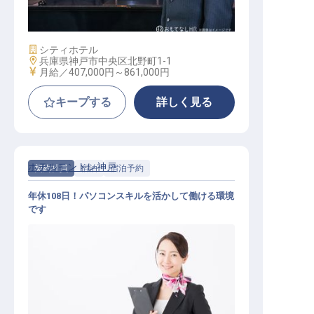
施設業態
シティホテル
勤務地
兵庫県神戸市中央区北野町1-1
給与
月給／407,000円～
861,000円
キープする
詳しく見る
ホテルモントレ神戸
契約社員
宿泊
宿泊予約
年休108日！パソコンスキルを活かして働ける環境
です