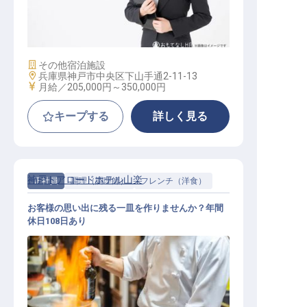
宿泊予約スタッフ
施設業態
その他宿泊施設
勤務地
兵庫県神戸市中央区下山手通2-11-13
給与
月給／205,000円～
350,000円
キープする
詳しく見る
神戸トアロードホテル山楽
正社員
調理（調理師）
フレンチ（洋食）
お客様の思い出に残る一皿を作りませんか？年間
休日108日あり