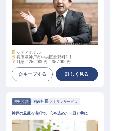
マーケティングコミュニケーション
ズ：アシスタントマネージャー
施設業態
シティホテル
勤務地
兵庫県神戸市中央区北野町1-1
給与
月給／250,000円～
357,000円
キープする
詳しく見る
ホテルモントレ神戸
契約社員
料飲
レストランサービス
神戸の風薫る港町で、心を込めた一皿と共に