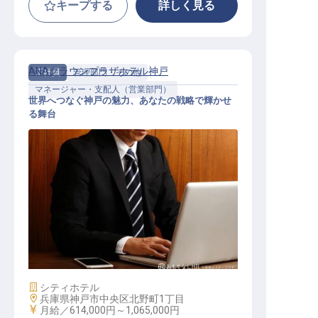
キープする
詳しく見る
ANAクラウンプラザホテル神戸
正社員
管理部門・その他
マネージャー・支配人（営業部門）
世界へつなぐ神戸の魅力、あなたの戦略で輝かせ
る舞台
セールス＆マーケティング部長
施設業態
シティホテル
勤務地
兵庫県神戸市中央区北野町1丁目
給与
月給／614,000円～
1,065,000円