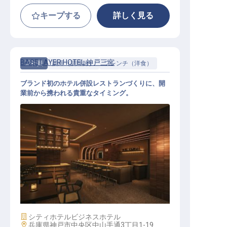
キープする
詳しく見る
BASE LAYER HOTEL 神戸三宮
正社員
調理（調理師）
フレンチ（洋食）
ブランド初のホテル併設レストランづくりに、開
業前から携われる貴重なタイミング。
キッチン調理│月給28万円～／2026
年11月開業予定／実質年休112日
施設業態
シティホテル
ビジネスホテル
勤務地
兵庫県神戸市中央区中山手通3丁目1-19