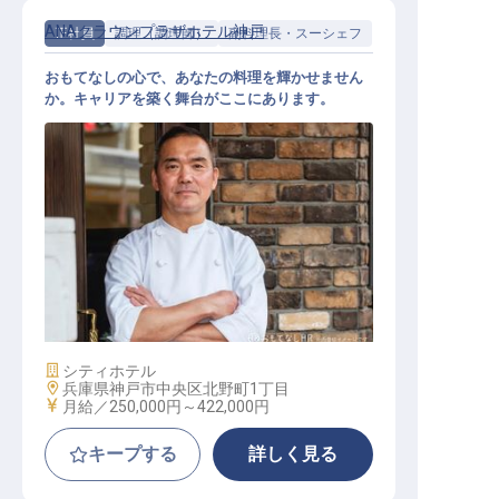
ANAクラウンプラザホテル神戸
正社員
調理（調理師）
副料理長・スーシェフ
おもてなしの心で、あなたの料理を輝かせません
か。キャリアを築く舞台がここにあります。
副料理長
施設業態
シティホテル
勤務地
兵庫県神戸市中央区北野町1丁目
給与
月給／250,000円～
422,000円
キープする
詳しく見る