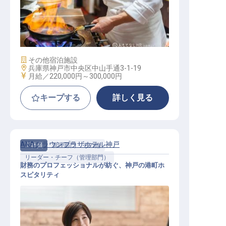
洋食調理
施設業態
その他宿泊施設
勤務地
兵庫県神戸市中央区中山手通3-1-19
給与
月給／220,000円～
300,000円
キープする
詳しく見る
ANAクラウンプラザホテル神戸
正社員
管理部門・その他
リーダー・チーフ（管理部門）
財務のプロフェッショナルが紡ぐ、神戸の港町ホ
スピタリティ