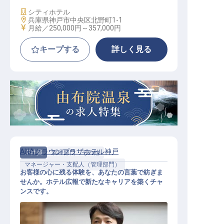
施設業態
シティホテル
勤務地
兵庫県神戸市中央区北野町1-1
給与
月給／250,000円～
357,000円
キープする
詳しく見る
ANAクラウンプラザホテル神戸
正社員
管理部門・その他
マネージャー・支配人（管理部門）
お客様の心に残る体験を、あなたの言葉で紡ぎま
せんか。ホテル広報で新たなキャリアを築くチャ
ンスです。