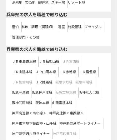
温泉地
市街地
観光地
スキー場
リゾート地
兵庫県の求人を職種で絞り込む
宿泊
料飲
調理（調理師）
客室
施設管理
ブライダル
管理部門・その他
兵庫県
の求人を路線で絞り込む
ＪＲ東海道本線
ＪＲ福知山線
ＪＲ東西線
ＪＲ山陰本線
ＪＲ山陽本線
ＪＲ赤穂線
ＪＲ播但線
ＪＲ加古川線
ＪＲ姫新線
阪急伊丹線
阪急甲陽線
阪急今津線
阪急神戸本線
阪急宝塚本線
阪神なんば線
阪神武庫川線
阪神本線
山陽電鉄本線
神戸高速線＜南北線＞
神戸高速線＜東西線＞
神戸市営地下鉄西神・山手線
神戸新交通ポートライナー
神戸新交通六甲ライナー
神戸電鉄粟生線