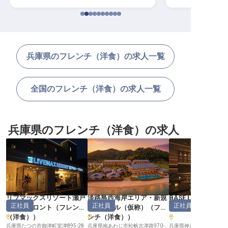
兵庫県のフレンチ（洋食）の求人一覧
全国のフレンチ（洋食）の求人一覧
兵庫県のフレンチ（洋食）の求人
リブマックスリゾート瀬戸
淡路島西海岸エリア・新規
BASE LAYER HOT
正社員
正社員
正社員
内シーフロント
（
フレンチ
開業ホテル（仮称）
（
フレ
宮
（
フレンチ（洋
（洋食）
）
ンチ（洋食）
）
兵庫県たつの市御津町室津895-28
兵庫県南あわじ市松帆古津路970-72