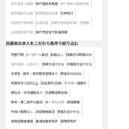
神戸電鉄三田線
神戸電鉄有馬線
神戸電鉄公園都市線
能勢電鉄日生線
能勢電鉄妙見線
北神急行
智頭急行智頭線
北条鉄道
京都丹後鉄道宮舞・宮豊線
山陽電鉄網干線
神戸市営地下鉄海岸線
兵庫県の求人をこだわり条件で絞り込む
学歴不問
U・Iターン歓迎
転勤なし
残業月20時間以内
海外勤務・出張あり
英語を活かせる
中国語を活かせる
外資系
産休・育休取得実績あり
駅徒歩5分以内
年間休日120日以上
完全週休2日制
マイカー通勤可
寮社宅・住宅補助あり
交通費全額支給
新卒・第二新卒も歓迎
オープニング・新規開業
中抜け勤務なし
未経験者歓迎
資格を活かせる
実務経験者優遇
普通自動車免許
調理師免許