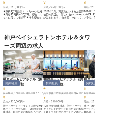
月給／250,000円～
月給／250,800円～
月給／280,000円～
★寮費2万円控除！U・Iターン歓迎
2027年1月、万葉集に詠まれた慶野
2026年11月、神戸三宮に
★月給27万円～30万円。経験・ス
松原の浜辺に、新しい食のステージ
LAYER HOTEL 神戸三
キルに応じて相談可 ★洋食経験者
が生まれます。 御食国（みけつく
ン予定。BASE LAYER H
歓迎！調理師免許・管理職経験者は
に）と呼ばれる淡路島は、食材の宝
ンド3拠点目となる本拠
特に歓迎 ★まかないあり！マイカ
庫。地元の生産者から直接届く新鮮
ランド初の併設レストラ
ー通勤OK ＜兵庫・たつの市の海前
な海の幸、淡路牛、瑞々しいお野菜
ジックバーを通じて"わざ
リゾート「リブマックスリゾート
をどう活かすかは、料理人のアイデ
寄りたくなる食体験"を提
瀬戸内シーフロント」＞ 瀬戸内海
ア次第です。 【固定メニューに縛
きます。今回募集するの
を望む全室オーシャンビューのリゾ
神戸ベイシェラトンホテル＆タワ
られない、その日の素材を主役にす
ンのキッチン調理スタッ
ートホテル内洋食レストランで、調
る厨房】 私たちが目指すのは、お
仕込み・調理・盛り付け
理スタッフを募集します。1,300年
客様に日常を忘れ、贅沢な時間を心
理・衛生管理を担いなが
ーズ周辺の求人
の歴史を持つ港町・室津に位置し、
ゆくまで楽しんでいただく「オール
全体の滞在体験を食の側
瀬戸内の新鮮な魚介類を活かした洋
インクルーシブ」の宿。その滞在を
ていただきます。 ＼ブランド初の
食料理を、ご宿泊のお客様にご提供
締めくくる最も重要な要素が、あな
レストランを、開業前か
する仕事です。調理補助からスター
たの腕を振るっていただく「オール
くる／ ■月給28万円～4
トし、副料理長・料理長候補までス
デイダイニング」です。朝食、ラン
ーシェフ候補は月給40万
テップアップできるキャリアパス。
チ、ティータイム、ディナー、そし
円） ■実質年間休日112
経験豊富な方は、ご経験に応じてポ
てバータイムまで、時間の移り変わ
休み／賃金更改年2回（7
ジション・待遇を柔軟にご相談可能
りとともに異なる表情を見せるダイ
■ステーキ業態・グリル
です。 ＜安定企業ならでは！サポ
ニング。決まりきったコース料理だ
を歓迎／ホテル内レスト
ート体制抜群＞ 1998年に不動産仲
けでなく、ゲストの気分やニーズに
も歓迎 ■スタッフ育成・
介から始め、今ではホテルやマンシ
寄り添った多彩なメニューを提供し
管理・原価意識まで段階
ョン、飲食と幅広く事業を展開して
ます。 【伝統産業・農漁業との連
メンバークラスからスー
神戸ポートピアホテル
（
調
神戸ポートピアホテル
（
調
神戸ポートピアホ
いる「リブマックスグループ」。安
携体験も。文化として淡路島を語
まで幅広く募集します。
契約社員
契約社員
契約社員
理部門その他
）
理部門その他
）
ストランサービス
定基盤をもつ当社ならではの好待遇
る】 舞台は、万葉集に詠まれた瀬
じて誰かの時間を豊かに
をご用意しています。社員寮は2万
戸内海と、目の前に広がる約2.5km
「将来的にキッチンの中
円控除（水道・光熱費のみ自己負
の白砂青松「慶野松原」。 現在、
い」そんな志向の方にお
担）！過度な残業を抑制する体制も
兵庫県神戸市中央区港島中町6-10-1
地元の伝統産業・農漁業と連携した
兵庫県神戸市中央区港島中町6-10-1
と考えています。決まっ
兵庫県神戸市中央区港島中町
力を入れているため、心にゆとりを
体験プログラムも計画されており、
るのではなく、オペレー
持って料理と向き合うことができま
当ホテルの料理人は、食を通じて淡
割分担、現場の基準、チ
月給／230,000円～
月給／230,000円～
月給／230,000円～
す。幅広いスキルを身に付けて、充
路島の文化を伝える役割も担いま
づくりから自分たちで育
実した昇給・昇格・キャリアアップ
す。 開業まではグループ内ホテル
のが、新規開業ならでは
神戸・ポートアイランドに建つ神戸
1981年の開業以来、神戸・ポート
神戸・ポートアイランド
制度で思う存分成長してください！
で経験を積みながら、開業に備えて
す。社割（自社運営レス
ポートピアホテルは、1981年の開
アイランドの中心で国内外のお客様
ポートピアホテルは、19
いただきます。 ※経験に応じて、料
テル）、交通費月3万円
業以来、国内外のお客様をもてなし
を迎えてきた神戸ポートピアホテ
業以来、国内外のお客様