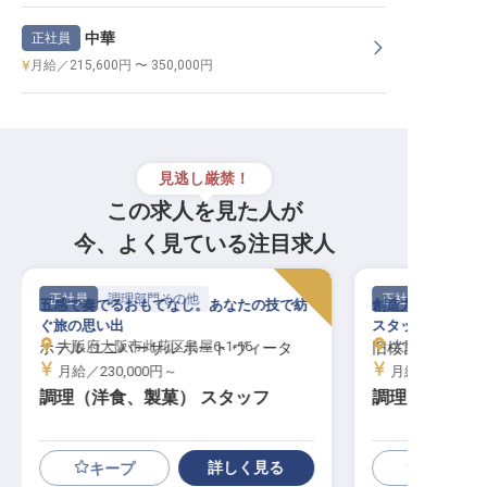
中華
正社員
月給／215,600円 〜 350,000円
見逃し厳禁！
この求人を見た人が
今、よく見ている注目求人
正社員
調理部門その他
正社員
五感で奏でるおもてなし。あなたの技で紡
創造力と情熱で特
ぐ旅の思い出
スタッフ募集！
大阪府大阪市此花区島屋6-1-16
大阪府大阪市北区
ホテル ユニバーサル ポート ヴィータ
旧桜宮公会堂
月給／230,000円～
月給／235,00
調理（洋食、製菓） スタッフ
調理スタッフ
詳しく見る
キープ