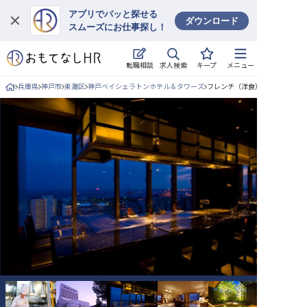
アプリでパッと探せる
ダウンロード
スムーズにお仕事探し！
ログイン
求人検索
転職相談
キープ
メニュー
求人・施設を探す
兵庫県
神戸市
東灘区
神戸ベイシェラトンホテル＆タワーズ
フレンチ（洋食）/正社員の求人
キープした求人
就職・転職 合同説明会
おもてなしHRについて
ご利用の流れ
よくある質問
ホテル・宿泊業界情報コラム