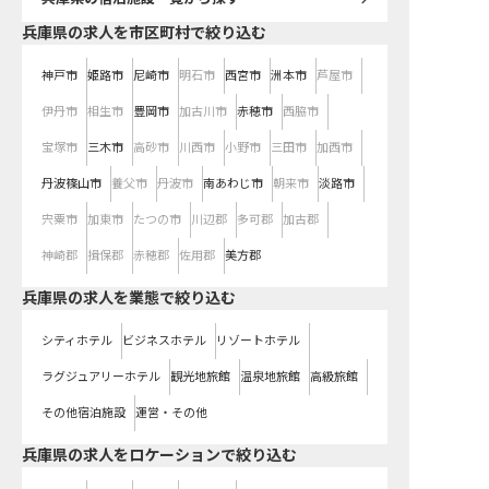
兵庫県の求人を市区町村で絞り込む
神戸市
姫路市
尼崎市
明石市
西宮市
洲本市
芦屋市
伊丹市
相生市
豊岡市
加古川市
赤穂市
西脇市
宝塚市
三木市
高砂市
川西市
小野市
三田市
加西市
丹波篠山市
養父市
丹波市
南あわじ市
朝来市
淡路市
宍粟市
加東市
たつの市
川辺郡
多可郡
加古郡
神崎郡
揖保郡
赤穂郡
佐用郡
美方郡
兵庫県の求人を業態で絞り込む
シティホテル
ビジネスホテル
リゾートホテル
ラグジュアリーホテル
観光地旅館
温泉地旅館
高級旅館
その他宿泊施設
運営・その他
兵庫県の求人をロケーションで絞り込む