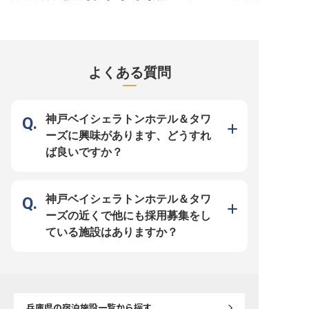
理長候補としての採用可能性もあり
社員紹介手当あり。
てきた大型シティホテルです。客室
ル。客室737室、11のレストラン、
た大型シティホテルです。
【働く環境のポイント】 ・月給25
737室、11のレストラン、大小の宴
39の宴会場、そして1,702席の国際
室、11のレストラン、大
万〜・賞与年2回(1月・8月)・昇給
会場を擁し、開業50周年に向けて
会議場を備える、神戸を代表する大
場を擁し、神戸のおもて
年1回(6月) ・島外出身者用社宅あ
さらなる成長を目指しています。
型シティホテルです。 【ホテルな
する存在です。 【洋食・和食・中
り(月額15,000円〜) ・奨学金返済
【会席から単品まで、和食の幅を広
らではの多彩な料理に、日々向き合
華。ジャンルを越えて接
支援(最大17年・306万円) ・神戸ま
げられる日本料理レストラン】 ホ
える厨房】 ブッフェレストランや
磨ける】 ホテル内のレス
で約90分と都会までもアクセスし
テル内の日本料理レストランで、季
ダイニングカフェでは、和洋中にわ
で、お出迎えからオーダ
やすい ・西日本20施設・売上約
節の献立づくりから調理・盛り付け
たる幅広いメニューを提供していま
料理・ドリンクの提供、
よくある質問
206億円・従業員1,894名のグルー
まで幅広く担当いただきます。上質
す。定番料理から季節のフェアま
ッティングまで幅広く担
プ基盤
な食材とホテルならではのスケール
で、ホテルの食材とスケールを活か
ます。さまざまなジャン
のなかで、和食の技を磨けます。
した洋食調理に携われます。 【料
ランで、ホテルならでは
【資格が評価に、給与に反映される
理長をはじめ、質問しやすいメリハ
べます。 【上司と部下の距離が近
環境】 取得した資格は手当として
リのある職場】 経験豊富な料理長
く、意見や質問がしやす
給与に反映されます。明るくメリハ
や先輩のもとで技術を着実に伸ばせ
小さなことでも相談しや
神戸ベイシェラトンホテル＆タワ
リのある職場で、それぞれが目標に
る環境です。資格取得の機会もあ
のよい雰囲気です。HRS
向かって学べる環境です。 【働く
り、取得した資格は手当として給与
エ・バーテンダーなどの
ーズに興味があります、どうすれ
環境のポイント】 ・月給23万円～
に反映されます。 【働く環境のポ
として給与に反映され、
35万円、賞与年2回・昇給年1回 ・
イント】 ・月給23万円～35万円、
ップも後押しします。 【働く環境
ば良いですか？
年間休日115日／残業は月平均20時
賞与年2回・昇給年1回 ・年間休日
のポイント】 ・月給23万
間程度 ・単身寮あり（月額12,500
115日／残業は月平均20時間程度
円、賞与年2回・昇給年1
円）でU・Iターンも安心 ・健康経
・単身寮あり（月額12,500円）で
休日115日／残業は月平均
営優良法人6年連続認定、ひょうご
U・Iターンも安心 ・健康経営優良
度 ・単身寮あり（月額12,
産業SDGsゴールドステージ認証 ・
法人6年連続認定、ひょうご産業
でU・Iターンも安心 ・
自社施設利用割引、他施設利用制度
SDGsゴールドステージ認証 ・自社
良法人6年連続認定、ひ
神戸ベイシェラトンホテル＆タワ
など福利厚生も充実
施設利用割引、他施設利用制度など
SDGsゴールドステージ認
福利厚生も充実
施設利用割引、他施設利
ーズの近くで他にも採用募集をし
福利厚生も充実
ている施設はありますか？
兵庫県
の宿泊施設一覧から探す