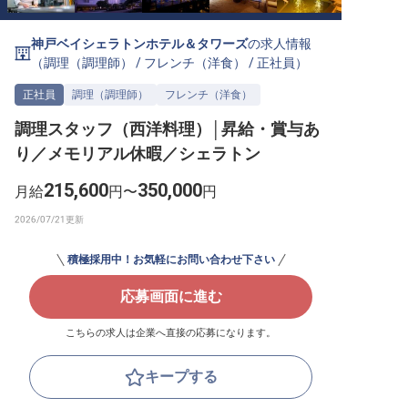
転職サポートに申し込む
無料
神戸ベイシェラトンホテル＆タワーズ
の求人情報
（
調理（調理師）
/
フレンチ（洋食）
/
正社員
）
採用をお考えの企業様へ
正社員
調理（調理師）
フレンチ（洋食）
調理スタッフ（西洋料理）│昇給・賞与あ
り／メモリアル休暇／シェラトン
215,600
350,000
月給
円〜
円
積極採用中！お気軽にお問い合わせ下さい
応募画面に進む
こちらの求人は企業へ直接の応募になります。
キープする