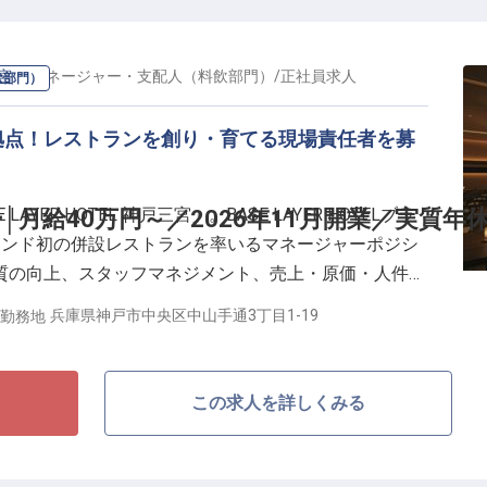
00%取得・男性も取得実績あり）
い価値づくりに集中できる環境
三宮
の
マネージャー・支配人（料飲部門）
/
正社員
求人
飲部門）
タチ」。BASE LAYER HOTELは、宿泊機能と街の
拠点！レストランを創り・育てる現場責任者を募
滞在価値の刷新に挑戦するブランドです。決められた接
お客様の時間そのものを豊かにする視点を大切にできる
のレストラン・ホテルを社員価格で利用可能）、賃金更
AYER HOTEL 神戸三宮」。BASE LAYER HOTELブラ
月給40万円～／2026年11月開業／実質年休
3万円まで支給と、安定した基盤のもとで成長できる環
ランド初の併設レストランを率いるマネージャーポジシ
質の向上、スタッフマネジメント、売上・原価・人件費
レストランをこの拠点の魅力のひとつとして育てていく
兵庫県神戸市中央区中山手通3丁目1-19
勤務地
ックバーと連携し、ホテル全体の体験価値を高めていき
この求人を詳しくみる
店"ではなく、滞在体験の一部として育てる／
年2回（7月・1月）
み／産休・育休取得実績多数