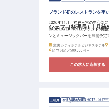
ブランド初のレストランを率
2026年11月、神戸三宮の中心部にオ
シェフ（料理長）│月給5
BASE LAYER HOTELブラ
ンとミュージックバーを展開予定
ンの構築、食材・原価・衛生管理
業態
シティホテル
ビジネスホテル
体験そのものを形にしていく責任
給与
月給／500,000円～
ル全体との接続を意識しながら、
ます。
この求人に応募する
＼新規レストランの料理長として
■月給50万円～／賃金更改年2回（
■実質年間休日112日／月9日休
■キッチン責任者・料理長、もし
求人情報：
BASE LAYER HOTEL 神戸
正社員
宿泊
宿泊予約
■ホテル内レストラン・複合施設