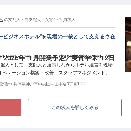
メントまたはリーダー経験必須
・サービス責任者経験者を優遇／ホテル内レストラン経
三宮
の
支配人・副支配人・女将
/
正社員
求人
ービジネスホテル"を現場の中核として支える存在
んなチームをつくるのか、その食体験をホテル全体の価
すべてに向き合えるポジションです。決まったブランド
ス導線・オペレーション・チーム体制・日々の営業のあ
AYER HOTEL 神戸三宮」。BASE LAYER HOTELブラ
2026年11月開業予定／実質年休112日
。社割（自社運営レストラン・ホテル）、交通費月3万
支配人として、支配人と連携しながらホテル運営を現場
オペレーション構築・改善、スタッフマネジメント、サ
ロント・予約管理・レストラン・ミュージックバーを含
兵庫県神戸市中央区中山手通3丁目1-19
勤務地
ル全体を見渡しながらブランドの世界観を現場に落とし
マネージャーとして、必要に応じて自ら現場に入りなが
この求人を詳しくみる
営の中核を担う／
年2回（7月・1月）