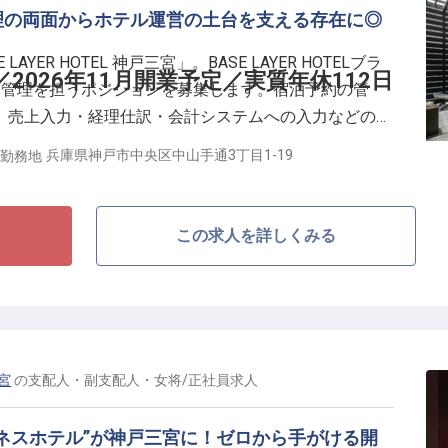
理の両面からホテル運営の土台を支える存在に◎
ンポ、空気感まで含めて、"このホテルに来てよかっ
ASE LAYER HOTEL 神戸三宮のシェフに期待する役
AYER HOTEL 神戸三宮」。BASE LAYER HOTELブラ
はなく、自分たちの厨房を育てていく実感を持って働き
2026年11月開業予定／実質年休112日
約管理を担うポジションを募集します。宿泊予約の管
ホテル全体の体験価値に関わりたい方を歓迎します。社
、売上入力・経理仕訳・会計システムへの入力などの事
）、交通費月3万円まで支給、社員紹介手当あり。
レベルでの管理まで担当。表には見えにくい一方で、ホテ
兵庫県神戸市中央区中山手通3丁目1-19
勤務地
える役割です。
ホテルの土台ポジション／
この求人を詳しくみる
年2回（7月・1月）
み／産休・育休取得実績多数
な経理知識（仕訳ができるレベル）必須
あれば優遇
三宮
の
支配人・副支配人・女将
/
正社員
求人
く、フロントや各セクションと日々連携しながら、運営
いく役割です。新規開業ならではの予約導線・入力フロ
ネスホテル”が神戸三宮に！ゼロから手がける開
準備から整えていける面白さがあります。数字や情報を