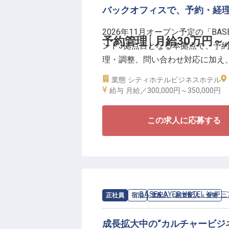
バックオフィスで、予約・経
「料理の味だけでなく、構成、テ
た"と思える時間をつくる」。それがB
2026年11月オープン予定の「BASE L
割です。決まった体制に入るので
予約管理│月給30万円～／
ンド3拠点目となる本拠点で、予
たい方、レストラン単体ではなく
理・調整、問い合わせ対応に加え
割（自社運営レストラン・ホテル
務業務、OTAや販売状況の現場
業態
シティホテル
ビジネスホテル
ル運営には欠かせない"土台"を支
給与
月給／300,000円～
350,000円
＼予約・経理・運営連携を担う、
この求人に応募する
■月給30万円～35万円／賃金更改
■実質年間休日112日／月9日休
■宿泊業界での実務経験／基本的
■OTAやレベニュー管理の経験が
求人情報：
BASE LAYER HOTEL 神戸
正社員
宿泊
支配人・副支配人・女将
黙々と入力だけを行う仕事ではな
がスムーズに回る状態をつくって
成長拡大中の“カルチャービジ
ー・各部門との連携方法を、開業