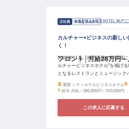
値を統括できるポジションです。
育てていく、拠点経営に近い視点
ら、マネージャーとして全体最適
求人情報：
BASE LAYER HOTEL 神戸
正社員
宿泊
フロント
ら前に進められる方を歓迎します
円まで支給、社員紹介手当あり。
カルチャー×ビジネスの新し
く！
2026年11月、神戸三宮の中心部に「
フロント│月給28万円～／
ルチャービジネスホテル"を掲げるBA
となるレストランとミュージック
いポジション。チェックイン・チ
業態
シティホテル
ビジネスホテル
を伝える会話や案内を通じて、滞
給与
月給／280,000円～
350,000円
ます。
この求人に応募する
＼2026年11月、神戸三宮にカ
■オープニングメンバーとしてホ
■月給28万円～35万円／実質年間