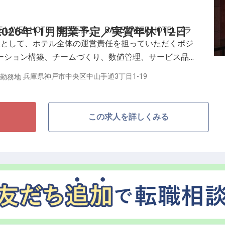
る方、細かな実務を着実に進めながら周囲と連携して働
運営レストラン・ホテル）、交通費月3万円まで支給、
AYER HOTEL 神戸三宮」。BASE LAYER HOTELブラ
026年11月開業予定／実質年休112日
人として、ホテル全体の運営責任を担っていただくポジ
ーション構築、チームづくり、数値管理、サービス品質
ストラン・ミュージックバーを含む館内全体の連携推進
兵庫県神戸市中央区中山手通3丁目1-19
勤務地
の世界観を現場に落とし込み、神戸という街にふさわし
役割です。
この求人を詳しくみる
育てるやりがい◎／
7月・1月）
み／産休・育休取得実績多数
＋数値管理（PL）・オペレーション管理経験必須
った経験者を優遇／レベニュー・販売管理の知見があれ
のレストラン＆ミュージックバーを含む複合的な体験価