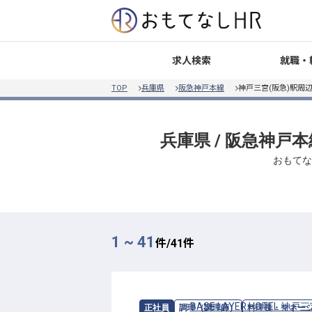
就職・
求人検索
TOP
兵庫県
阪急神戸本線
神戸三宮(阪急)駅周
兵庫県 / 阪急神戸
おもてな
1 ~ 41
件/
41
件
求人情報：
BASE LAYER HOTEL 神戸
正社員
調理（調理師）
料理長・マネー