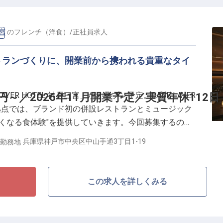
み／産休・育休取得実績多数
はリーダー経験必須
三宮
の
フレンチ（洋食）
/
正社員
求人
）
も歓迎
トランづくりに、開業前から携われる貴重なタイ
の併設レストラン・ミュージックバーを含めた館内コン
ル全体でひとつの滞在体験をつくっていく。決まってい
がら改善を重ねられる方、現場に深く入り込みながらよ
AYER HOTEL 神戸三宮」がオープン予定。BASE LAYER
円～／2026年11月開業予定／実質年休112日
歓迎します。社割（自社運営レストラン・ホテル）、交
本拠点では、ブランド初の併設レストランとミュージック
手当あり。
くなる食体験"を提供していきます。今回募集するのは
フ。日々の仕込み・調理・盛り付け・食材管理・衛生管
兵庫県神戸市中央区中山手通3丁目1-19
勤務地
在体験を食の側面から支えていただきます。
業前から一緒につくる／
この求人を詳しくみる
フ候補は月給40万円～45万円）
／賃金更改年2回（7月・1月）
者を歓迎／ホテル内レストラン経験者も歓迎