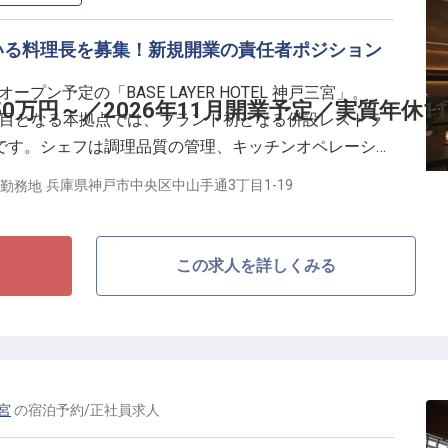
いる料理長を募集！新規開業の責任者ポジション
ープン予定の「BASE LAYER HOTEL 神戸三宮」。
0万円～／2026年11月開業予定／実質年休11
ンド3拠点目となる本拠点では、ブランド初となる併設レストラ
です。シェフは調理品質の管理、キッチンオペレーショ
、スタッフマネジメントまでを担い、レストランの料理
兵庫県神戸市中央区中山手通3丁目1-19
勤務地
者ポジション。料理だけにとどまらず、サービスやホテ
滞在体験の一部として食をどう届けるかを設計いただき
この求人を詳しくみる
、立ち上げから関われる／
7月・1月）
み／産休・育休取得実績多数
くはそれに準ずる経験者を歓迎
三宮
の
宿泊予約
/
正社員
求人
での勤務経験があれば優遇