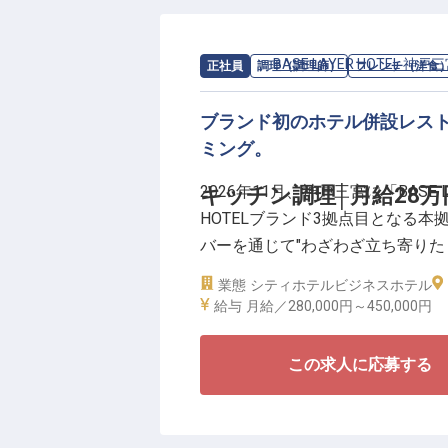
■実質年間休日112日／月9日休
■宿泊業界でのマネジメントまた
求人情報：
BASE LAYER HOTEL 神戸
正社員
調理（調理師）
フレンチ（洋食
■将来的に支配人を目指したい方
ブランド初のホテル併設レス
宿泊部門だけでなく、ブランド初
ミング。
テンツ全体を見渡しながら、ホテ
ないことが多い環境でも整理しな
2026年11月、神戸三宮に「BASE L
キッチン調理│月給28万
り良い運営を育てていきたい方を
HOTELブランド3拠点目となる
通費月3万円まで支給、社員紹介
バーを通じて"わざわざ立ち寄りた
レストランのキッチン調理スタッ
業態
シティホテル
ビジネスホテル
理を担いながら、ホテル全体の滞
給与
月給／280,000円～
450,000円
＼ブランド初のレストランを、開
この求人に応募する
■月給28万円～45万円（スーシェ
■実質年間休日112日／月9日休み
■ステーキ業態・グリル業態経験