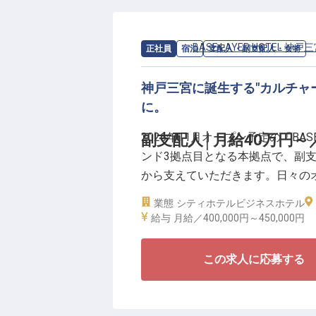
■レストラン・飲食店でのマネジ
■レストランマネージャー・店長
求人情報：
BASE LAYER HOTEL 神戸
正社員
宿泊
支配人・副支配人・女将
験者も歓迎
神戸三宮に誕生する"カルチャ
「どんな空気の店にするのか、ど
に。
値にどう繋げていくのか」。その
や運営に入るのではなく、サービ
2026年11月オープン予定の「BASE L
副支配人│月給40万円～／
り方まで開業準備から関われます
ンド3拠点目となる本拠点で、副
円まで支給、社員紹介手当あり。
から支えていただきます。日々の
ービス品質の向上、数値管理、フ
業態
シティホテル
ビジネスホテル
む館内全体の連携推進まで、ホテ
給与
月給／400,000円～
450,000円
込む中核ポジション。プレイング
らチームを前に進める役割です。
この求人に応募する
＼支配人と並走しながらホテル運
■月給40万円～45万円／賃金更改