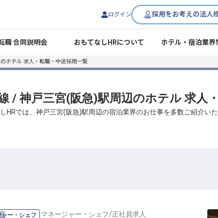
採用をお考えの法人
ログイン
転職 合同説明会
おもてなしHRについて
ホテル・宿泊業界
辺のホテル 求人・転職・中途採用一覧
本線 / 神戸三宮(阪急)駅周辺のホテル 求
しHRでは、神戸三宮(阪急)駅周辺の宿泊業界のお仕事を多数ご紹介い
三宮
の
料理長・マネージャー・シェフ
/
正社員
求人
ジャー・シェフ