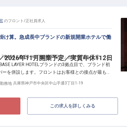
事業性と体験価値の両立を考えながらホテルを持続的に
が求められます。プレイヤーとして現場を理解しなが
を考える。決まっていないことが多い環境を整理しなが
三宮
の
フロント
/
正社員
求人
。社割（自社運営レストラン・ホテル）、交通費月3万
い掛け算。急成長中ブランドの新規開業ホテルで働
BASE LAYER HOTEL 神戸三宮」がオープン予定。"カ
2026年11月開業予定／実質年休112日
SE LAYER HOTELブランドの3拠点目で、ブランド初
バーを併設します。フロントはお客様との接点が最も多
ェックアウトといった基本業務にとどまらず、街の魅力
兵庫県神戸市中央区中山手通3丁目1-19
勤務地
在そのものを記憶に残る体験へと変えていく役割を担い
この求人を詳しくみる
ルチャービジネスホテル誕生／
テルの立ち上げから関われる
休日112日／月9日休み