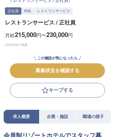
/
レストランサービス
/
正社員
）
転職サポートに申し込む
無料
正社員
料飲
レストランサービス
レストランサービス / 正社員
採用をお考えの企業様へ
215,000
230,000
月給
円〜
円
この施設が気になったら
募集状況を確認する
キープする
求人概要
企業・施設
職場の様子
会員制リゾートホテルでスタッフ募