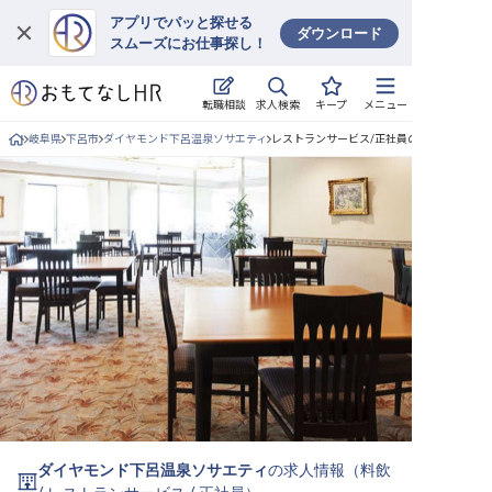
アプリでパッと探せる
ダウンロード
スムーズにお仕事探し！
ログイン
求人検索
転職相談
キープ
メニュー
求人・施設を探す
岐阜県
下呂市
ダイヤモンド下呂温泉ソサエティ
レストランサービス/正社員の求人詳細
キープした求人
就職・転職 合同説明会
おもてなしHRについて
ご利用の流れ
よくある質問
ホテル・宿泊業界情報コラム
ダイヤモンド下呂温泉ソサエティ
の求人情報（
料飲