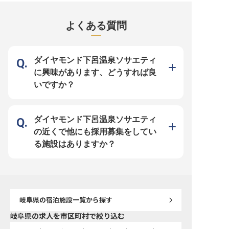
までのおもてなしを行なう接客係。
ます。単身用と世帯用の入居可能住
りをサポートしませんか？
皆さんの丁寧な接客で、心に残るひ
宅があるので、単身でも家族でも入
は、四季折々の食材を活
と時を演出しませんか。年間休日
居可能です。1日300円の食事手当
でお客様をおもてなししま
105日。長い歴史の中で磨かれた接
もあり。旅館には駐車場があるので
理補助として、皿洗いや
よくある質問
客サービスを身につけることができ
マイカーでの通勤も可能です。※こ
ど、料理人の想いをお客
ます。※2023年8月29日時点の情報
の求人は2021年11月1日時点での
大切な役割を担っていた
です。
情報です
温泉情緒あふれる環境で
もてなし文化に触れなが
いのあるお仕事です。未
安心してスタートできる
ダイヤモンド下呂温泉ソサエティ
意しています。 ーー【チームワー
クを大切にする温かな職
に興味があります、どうすれば良
朝食準備の「7:00～10:
対応の「14:30～20:30
いですか？
制で、プライベートとの
です。 JR下呂駅からはタ
分、タクシー代は当社負
勤も安心。 年齢や学歴に
く、おもてなしの心を大
を歓迎します。料理人た
ダイヤモンド下呂温泉ソサエティ
ながら、お客様に喜んで
料理提供に貢献できるや
の近くで他にも採用募集をしてい
る職場です。 温泉地なら
ち着いた環境で、あなた
る施設はありますか？
歩を踏み出してみません
※2025年08月05日時点
岐阜県
の宿泊施設一覧から探す
岐阜県の求人を市区町村で絞り込む