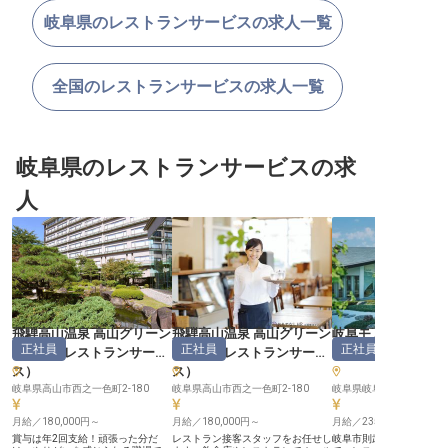
岐阜県のレストランサービスの求人一覧
全国のレストランサービスの求人一覧
岐阜県のレストランサービスの求
人
飛騨高山温泉 高山グリーン
飛騨高山温泉 高山グリーン
岐阜モノリス
正社員
正社員
正社員
ホテル
（
レストランサービ
ホテル
（
レストランサービ
サービス
ス
）
ス
）
岐阜県高山市西之一色町2-180
岐阜県高山市西之一色町2-180
岐阜県岐阜市則武中4-2-1
月給／180,000円～
月給／180,000円～
月給／235,000円～
賞与は年2回支給！頑張った分だ
レストラン接客スタッフをお任せし
岐阜市則武中の【岐阜モ