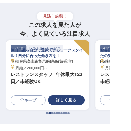
見逃し厳禁！
この求人を見た人が
今、よく見ている注目求人
正社員
レストランサービス
正社員
休日日数を自分で選択できるワークスタイ
お客様の「ありが
ル！自分に合った働き方を！
たの笑顔が光るキ
ワットホテル&スパ飛騨高山
岐阜県高山市花里町3丁目39番地1
Hotel and Spa 
岐阜県高山市天満
月給／200,000円～
月給／210,00
レストランスタッフ│年休最大122
レストランサー
日／未経験OK
未経験OK／賞
詳しく見る
キープ