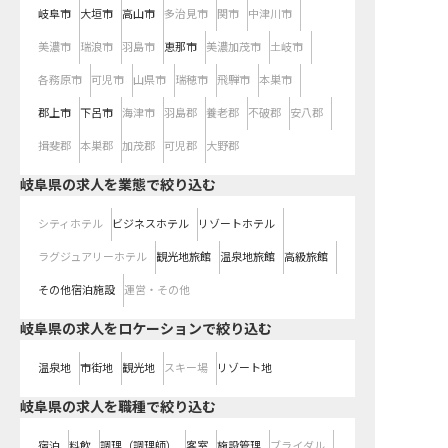
岐阜市
大垣市
高山市
多治見市
関市
中津川市
美濃市
瑞浪市
羽島市
恵那市
美濃加茂市
土岐市
各務原市
可児市
山県市
瑞穂市
飛騨市
本巣市
郡上市
下呂市
海津市
羽島郡
養老郡
不破郡
安八郡
揖斐郡
本巣郡
加茂郡
可児郡
大野郡
岐阜県の求人を業態で絞り込む
シティホテル
ビジネスホテル
リゾートホテル
ラグジュアリーホテル
観光地旅館
温泉地旅館
高級旅館
その他宿泊施設
運営・その他
岐阜県の求人をロケーションで絞り込む
温泉地
市街地
観光地
スキー場
リゾート地
岐阜県の求人を職種で絞り込む
宿泊
料飲
調理（調理師）
客室
施設管理
ブライダル