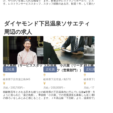
け、やりがいを感じられる職場で
ます。飲食店やレストランでホール
で、レストランサービス
す。レストランサービススタッフと
スタッフ経験のある方、歓迎！年間
して新たな一歩を踏み出
しての一歩を踏み出しませんか？
休日は100日で、ワークライフバラ
か？ブライダルの現場で
未経験の方も歓迎です。資格取得支
ンスを大切にしたい方におすすめで
開発やスタッフ教育に挑
援制度があるので、スキルアップも
す。社員寮を完備しているため、新
ライズとおもてなしの達
目指せますよ。高山グリーンホテル
生活にかかる費用の負担を減らせま
ましょう。月給235,000
は、高山I.Cから車で10分の場所に
す。高山グリーンホテルは、天然温
345,000円、正社員と
位置しています。ウエディングにも
ダイヤモンド下呂温泉ソサエティ
泉の大浴場や露天風呂を備えた宿。
キャリアを築けます。あ
対応しており、チャペルや披露宴会
周辺には、様々な観光スポットが近
と情熱で、笑顔あふれる
場を完備しています。周辺には白川
くにあり、レジャーを始めとした
に創り上げませんか？ ※20
周辺の求人
郷や上高地など、観光地が点在して
様々なお客様の拠点となります。※
月19日時点の情報です
います。※この求人は2023年6月23
この求人は2023年9月22日時点の
日時点の情報です
情報です
湯之島館
（
サービススタッ
下呂温泉 小川屋
（
リーダ
紗々羅
（
正社員
正社員
正社員
フ
）
ー・チーフ（営業部門）
）
場
）
岐阜県下呂市湯之島645
岐阜県下呂市湯ノ島570
岐阜県下呂市森1412-1
月給／200,700円～
月給／200,000円～
月給／170,400円～
樹齢数百年とされる巨木を縫うかの
岐阜県の下呂温泉内に佇んでいる旅
■学歴・年齢不問！未経験O
ように造られた「湯之島館」。季節
館「小川屋」での営業課長を募集し
ら近く通勤便利(タクシー代
の移ろいをしみじみと感じることが
ます。ＪＲ高山線「下呂駅」より徒
温泉街でおもてなしの心を
できる空間で、心穏やかな滞在をお
歩8分で、通勤もしやすい好立地で
朝・夕のシフト制で生活
届けしています。今回募集するの
す。主に業務課の勤怠管理をお任
ーー【下呂の名湯でおも
は、お部屋のご案内やお食事のお世
せ。現場研修を3カ月用意している
翼を担う】 下呂温泉の風
話など、お客様のご来館からお帰り
ので、先輩が懇切丁寧に教えてくれ
「紗々羅」で、お客様の