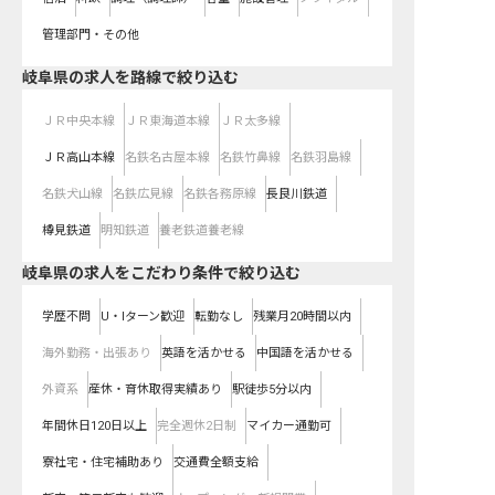
管理部門・その他
岐阜県
の求人を路線で絞り込む
ＪＲ中央本線
ＪＲ東海道本線
ＪＲ太多線
ＪＲ高山本線
名鉄名古屋本線
名鉄竹鼻線
名鉄羽島線
名鉄犬山線
名鉄広見線
名鉄各務原線
長良川鉄道
樽見鉄道
明知鉄道
養老鉄道養老線
岐阜県の求人をこだわり条件で絞り込む
学歴不問
U・Iターン歓迎
転勤なし
残業月20時間以内
海外勤務・出張あり
英語を活かせる
中国語を活かせる
外資系
産休・育休取得実績あり
駅徒歩5分以内
年間休日120日以上
完全週休2日制
マイカー通勤可
寮社宅・住宅補助あり
交通費全額支給