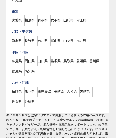
北海道
東北
宮城県
福島県
青森県
岩手県
山形県
秋田県
北陸・甲信越
新潟県
長野県
石川県
富山県
山梨県
福井県
中国・四国
広島県
岡山県
山口県
島根県
鳥取県
愛媛県
香川県
徳島県
高知県
九州・沖縄
福岡県
熊本県
鹿児島県
長崎県
大分県
宮崎県
佐賀県
沖縄県
ダイヤモンド下呂温泉ソサエティで募集している求人の詳細ページです。
おもてなしHRではダイヤモンド下呂温泉ソサエティの募集情報に精通した
キャリアアドバイザーが、求人情報や転職活動をサポートします。岐阜県
でホテル・旅館の求人・転職情報をお探しの方にピッタリです。ビジネス
ホテルや温泉旅館など
下呂市
で気になるホテル・旅館の求人があれば、電