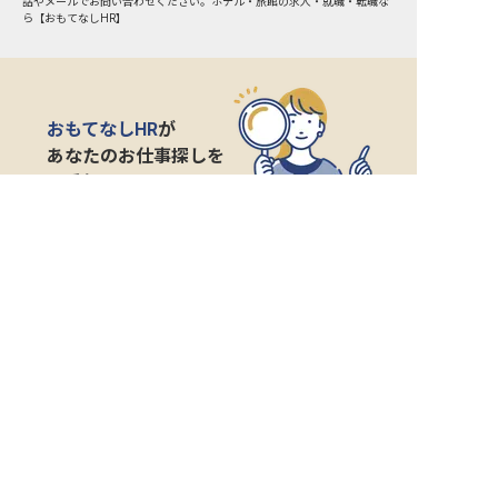
話やメールでお問い合わせください。ホテル・旅館の求人・就職・転職な
ら【おもてなしHR】
おもてなしHR
が
あなたのお仕事探しを
お手伝いします！
サポート登録後の流れ
サポート

電話で

マッチする

企業と

内定

登録
ヒアリング
求人をご紹介
面接
入社
宿泊業界専任のキャリアアドバイザーがあなたの転
職活動を徹底サポート!
納得できる転職先をご提案いたします。
サポートに申込む
無料