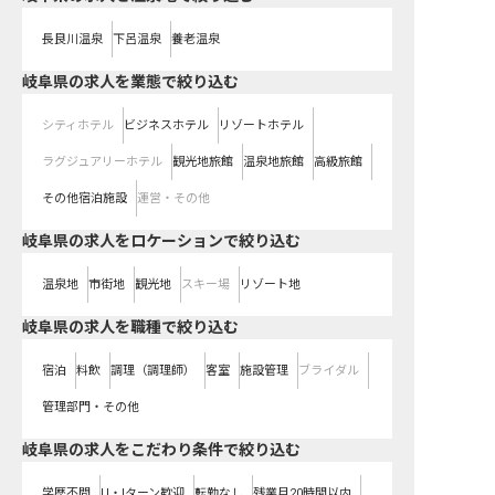
長良川温泉
下呂温泉
養老温泉
岐阜県の求人を業態で絞り込む
シティホテル
ビジネスホテル
リゾートホテル
ラグジュアリーホテル
観光地旅館
温泉地旅館
高級旅館
その他宿泊施設
運営・その他
岐阜県の求人をロケーションで絞り込む
温泉地
市街地
観光地
スキー場
リゾート地
岐阜県の求人を職種で絞り込む
宿泊
料飲
調理（調理師）
客室
施設管理
ブライダル
管理部門・その他
岐阜県の求人をこだわり条件で絞り込む
学歴不問
U・Iターン歓迎
転勤なし
残業月20時間以内