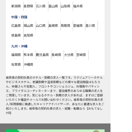
新潟県
長野県
石川県
富山県
山梨県
福井県
中国・四国
広島県
岡山県
山口県
島根県
鳥取県
愛媛県
香川県
徳島県
高知県
九州・沖縄
福岡県
熊本県
鹿児島県
長崎県
大分県
宮崎県
佐賀県
沖縄県
岐阜県
の
契約社員
のホテル・旅館の求人一覧です。ラグジュアリーホテル
やビジネスホテル、老舗旅館や温泉旅館などの様々な宿泊施設はもちろ
ん、仲居さんや支配人、フロントやコンシェルジュ、料理長やパティシ
エ、ブライダルコーディネーターまで、宿泊業界のあらゆる職種の求人を
ご用意しています。気になるホテル・旅館の求人があれば、まずはご登録
いただくか電話やメールでお問い合わせください。岐阜県の契約社員の求
人/採用情報に精通したキャリアアドバイザーが、あなたに最適な求人をご
紹介いたします。岐阜県の契約社員の求人・就職・転職なら【おもてなし
HR】