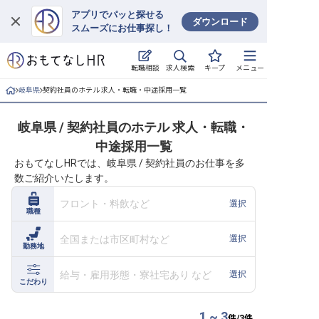
アプリでパッと探せる
ダウンロード
スムーズにお仕事探し！
ログイン
求人検索
転職相談
キープ
メニュー
求人・施設を探す
岐阜県
契約社員のホテル 求人・転職・中途採用一覧
キープした求人
岐阜県 / 契約社員のホテル 求人・転職・
中途採用一覧
就職・転職 合同説明会
おもてなしHRでは、岐阜県 / 契約社員のお仕事を多
数ご紹介いたします。
おもてなしHRについて
フロント・料飲など
選択
職種
ご利用の流れ
全国または市区町村など
選択
勤務地
よくある質問
給与・雇用形態・寮社宅あり など
選択
ホテル・宿泊業界情報コラム
こだわり
1 ~ 3
件/
3
件