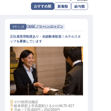
転職サポートに申し込む
おすすめ順
新着順
給与順
無料
採用をお考えの企業様へ
HOLIDAY HOUSEグリーンガーデン
契約社員
宿泊
サービススタッフ
正社員登用制度あり・未経験者歓迎！ホテルスタ
ッフを募集しています
サービススタッフ / 契約社員
施設業態
その他宿泊施設
勤務地
岐阜県郡上市高鷲町ひるがの4670-427
給与
月給／170,400円～
250,000円