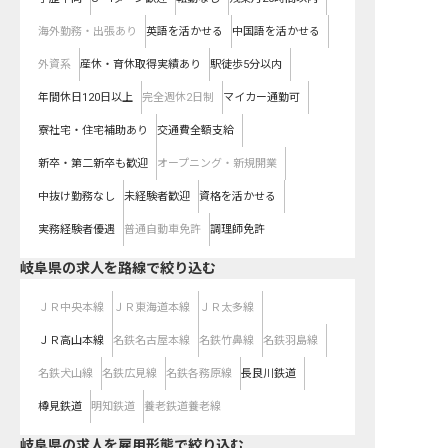
海外勤務・出張あり
英語を活かせる
中国語を活かせる
外資系
産休・育休取得実績あり
駅徒歩5分以内
年間休日120日以上
完全週休2日制
マイカー通勤可
寮社宅・住宅補助あり
交通費全額支給
新卒・第二新卒も歓迎
オープニング・新規開業
中抜け勤務なし
未経験者歓迎
資格を活かせる
実務経験者優遇
普通自動車免許
調理師免許
岐阜県
の求人を路線で絞り込む
ＪＲ中央本線
ＪＲ東海道本線
ＪＲ太多線
ＪＲ高山本線
名鉄名古屋本線
名鉄竹鼻線
名鉄羽島線
名鉄犬山線
名鉄広見線
名鉄各務原線
長良川鉄道
樽見鉄道
明知鉄道
養老鉄道養老線
岐阜県の求人を雇用形態で絞り込む