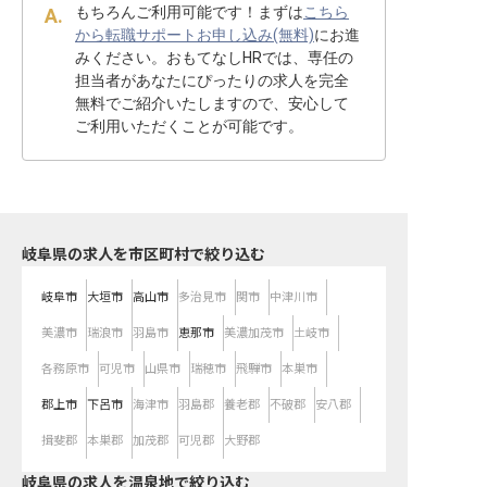
もちろんご利用可能です！まずは
こちら
から転職サポートお申し込み(無料)
にお進
みください。おもてなしHRでは、専任の
担当者があなたにぴったりの求人を完全
無料でご紹介いたしますので、安心して
ご利用いただくことが可能です。
岐阜県の求人を市区町村で絞り込む
岐阜市
大垣市
高山市
多治見市
関市
中津川市
美濃市
瑞浪市
羽島市
恵那市
美濃加茂市
土岐市
各務原市
可児市
山県市
瑞穂市
飛騨市
本巣市
郡上市
下呂市
海津市
羽島郡
養老郡
不破郡
安八郡
揖斐郡
本巣郡
加茂郡
可児郡
大野郡
岐阜県の求人を温泉地で絞り込む