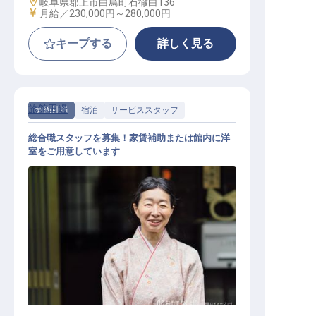
勤務地
岐阜県郡上市白鳥町石徹白136
給与
月給／230,000円～
280,000円
キープする
詳しく見る
旅館田邊
契約社員
宿泊
サービススタッフ
総合職スタッフを募集！家賃補助または館内に洋
室をご用意しています
サービススタッフ / 契約社員