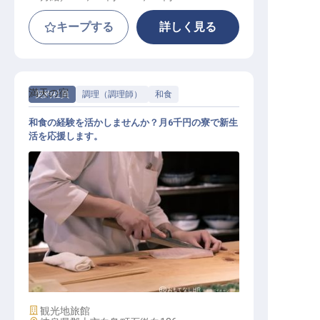
キープする
詳しく見る
満天の宿
契約社員
調理（調理師）
和食
和食の経験を活かしませんか？月6千円の寮で新生
活を応援します。
料理人（和食懐石）
施設業態
観光地旅館