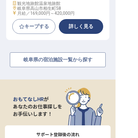
施設業態
観光地旅館
温泉地旅館
勤務地
岐阜県高山市相生町58
給与
月給／169,000円～
420,000円
キープする
詳しく見る
岐阜県の宿泊施設一覧から探す
おもてなしHR
が
あなたのお仕事探しを
お手伝いします！
サポート登録後の流れ