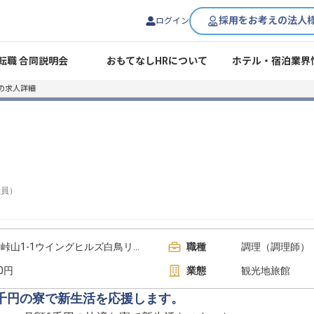
採用をお考えの法人
ログイン
転職 合同説明会
おもてなしHRについて
ホテル・宿泊業界
の求人詳細
社員
）
岐阜県郡上市白鳥町石徹白峠山1-1ウイングヒルズ白鳥リゾート内
職種
調理（調理師） 
00円
業態
観光地旅館
千円の寮で新生活を応援します。