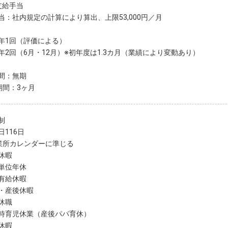
支給手当
当：社内規定の計算により算出、上限53,000円／月
年1回（評価による）
年2回（6月・12月）※初年度は1.3カ月（業績により変動あり）
間：無期
期間：3ヶ月
制
日116日
業所カレンダーに準じる
休暇
単位年休
有給休暇
・産後休暇
休職
時育児休業（産後パパ育休）
休暇