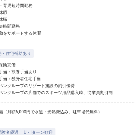
・育児短時間勤務
休暇
休職
短時間勤務
動をサポートする休暇
宅・住宅補助あり
保険完備
手当：扶養手当あり
手当：独身者住宅手当
ペングループのリゾート施設の割引優待
ペングループの店舗でのスポーツ用品購入時、従業員割引制
備（月額6,000円で水道・光熱費込み。駐車場代無料）
経験者優遇
U・Iターン歓迎