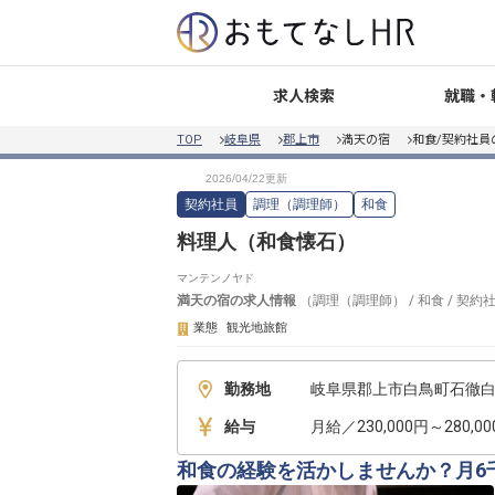
就職・
求人検索
TOP
岐阜県
郡上市
満天の宿
和食/契約社員
契約社員
調理（調理師）
和食
料理人（和食懐石）
マンテンノヤド
満天の宿
の求人情報
（
調理（調理師）
/
和食
/
契約
業態
観光地旅館
勤務地
給与
月給／230,000円～280,0
和食の経験を活かしませんか？月6