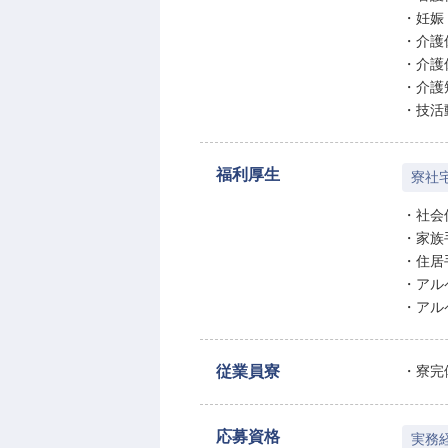
・妊娠
・介護
・介護
・介護
・技活
福利厚生
寮社
・社会
・家族
・住居
・アル
・アル
従業員寮
・寮完
応募資格
実務