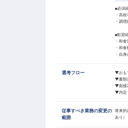
■必須
・高校
・調理
■歓迎
・和食
・和食
・自身
選考フロー
▼おも
▼書類
▼面接
▼内定
従事すべき業務の変更の
将来的
範囲
あり）