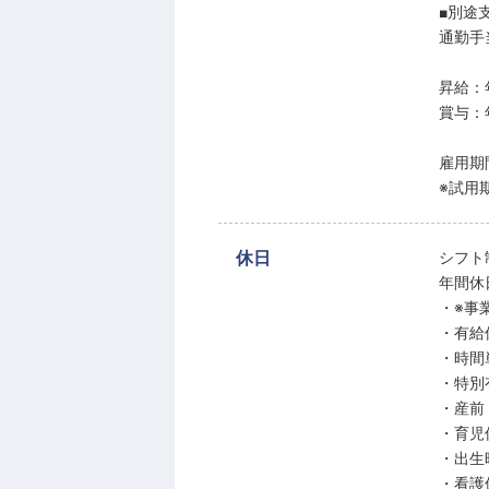
■別途
通勤手
昇給：
賞与：
雇用期
※試用
休日
シフト
年間休
・※事
・有給
・時間
・特別
・産前
・育児
・出生
・看護