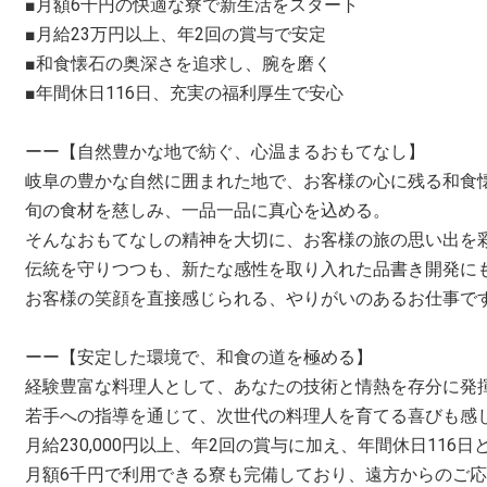
■月額6千円の快適な寮で新生活をスタート
■月給23万円以上、年2回の賞与で安定
■和食懐石の奥深さを追求し、腕を磨く
■年間休日116日、充実の福利厚生で安心
ーー【自然豊かな地で紡ぐ、心温まるおもてなし】
岐阜の豊かな自然に囲まれた地で、お客様の心に残る和食
旬の食材を慈しみ、一品一品に真心を込める。
そんなおもてなしの精神を大切に、お客様の旅の思い出を
伝統を守りつつも、新たな感性を取り入れた品書き開発に
お客様の笑顔を直接感じられる、やりがいのあるお仕事で
ーー【安定した環境で、和食の道を極める】
経験豊富な料理人として、あなたの技術と情熱を存分に発
若手への指導を通じて、次世代の料理人を育てる喜びも感
月給230,000円以上、年2回の賞与に加え、年間休日116
月額6千円で利用できる寮も完備しており、遠方からのご