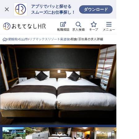
アプリでパッと探せる
ダウンロード
スムーズにお仕事探し！
ログイン
求人検索
転職相談
キープ
メニュー
求人・施設を探す
愛媛県
松山市
リブマックスリゾート奥道後
和食/正社員の求人詳細
キープした求人
就職・転職 合同説明会
おもてなしHRについて
ご利用の流れ
よくある質問
ホテル・宿泊業界情報コラム