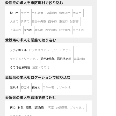
愛媛県の求人を市区町村で絞り込む
松山市
今治市
宇和島市
八幡浜市
新居浜市
西条市
大洲市
伊予市
四国中央市
西予市
東温市
越智郡
上浮穴郡
伊予郡
喜多郡
西宇和郡
北宇和郡
南宇和郡
愛媛県の求人を業態で絞り込む
シティホテル
ビジネスホテル
リゾートホテル
ラグジュアリーホテル
観光地旅館
温泉地旅館
高級旅館
その他宿泊施設
運営・その他
愛媛県の求人をロケーションで絞り込む
温泉地
市街地
観光地
スキー場
リゾート地
愛媛県の求人を職種で絞り込む
宿泊
料飲
調理（調理師）
客室
施設管理
ブライダル