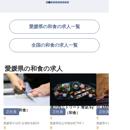
愛媛県の和食の求人一覧
全国の和食の求人一覧
愛媛県の和食の求人
瀬戸内リトリート 青凪 by
GLAMPROOKしま
千年松
（
和食
）
正社員
正社員
正社員
温故知新
（
和食
）
食
）
愛媛県今治市 吉海町名駒25
愛媛県松山市柳谷町794-1
愛媛県今治市馬島1006