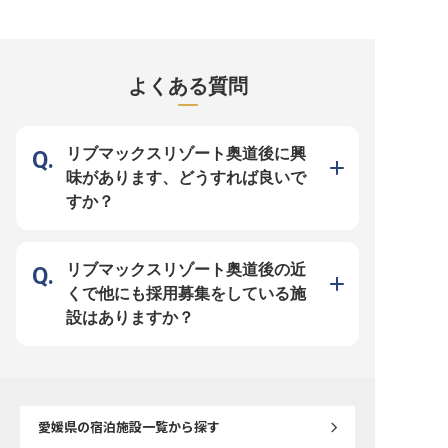
支援や託児所紹介で、子育て世代も
るいながら、店舗やスタッフ管理な
勤も快適です ーー【瀬戸内の自然
安心 ーー【お客様の心に残るおも
ど、運営にも力を発揮していただき
と共にお客様をお迎えす
てなしを追求】 道後温泉の情緒あ
ます。月給は35万円から。転居補
し】 瀬戸内の豊かな自然
ふれる地で、お客様に心温まるひと
助や資格取得時の祝い金など、多彩
た場所で、お客様に心安
ときを提供するフロントスタッフを
な待遇・福利厚生をご用意していま
きを提供するお仕事です。
募集しています。私たちは、お客様
す。瀬戸内の大自然に囲まれた環境
は、ただ宿泊施設を提供
一人ひとりのご要望に寄り添い、き
の中、あなたの経験やスキルを活か
なく、その土地ならでは
よくある質問
め細やかなサービスを心がけていま
して、新たな挑戦をしてみません
化を深く理解し、お客様
す。チェックインからチェックアウ
か？※2024年4月23日時点の情報で
に合わせた最高のおもて
トまで、お客様の旅がより豊かなも
す。
しています。 日々の業務
のとなるよう、笑顔と真心を込めて
て、お客様の笑顔と感動
おもてなしをしてください。あなた
じられる、温かいサービ
の温かい心遣いが、お客様にとって
り上げていきましょう。 
リブマックスリゾート奥道後に興
忘れられない思い出となるでしょ
細やかな気配りが、お客
う。 ーー【働きやすさを大切にす
忘れられない思い出とな
味があります、どうすれば良いで
る職場環境】 当ホテルでは、スタ
す。 ーー【成長を実感できる環境
ッフが安心して長く働ける環境づく
とキャリアアップの機会】
すか？
りに力を入れています。月8日の休
運営総合職として、サー
日が確保され、希望休や連休も取得
掃、チームワークといっ
しやすいシフト制を導入。プライベ
ら、観光、広報、マーケ
ートも大切にしながら、仕事に集中
で多岐にわたる業務に携
できる環境です。また、育児支援や
だきます。 1年目からイ
契約託児所の紹介もあり、子育てと
やSNS運用など、積極的
リブマックスリゾート奥道後の近
仕事の両立をサポート。経験豊富な
る環境が整っており、あ
先輩スタッフが丁寧に指導しますの
デアが形になる喜びを味
くで他にも採用募集をしている施
で、サービス業経験を活かして、さ
地域に根ざした施設とし
らなるスキルアップを目指せます。
地の魅力を全国に発信す
設はありますか？
※2025年12月08日時点の情報です
割も担います。 お客様の
添いながら、自身のスキ
キャリア形成を実現でき
いあふれる職場です。
愛媛県
の宿泊施設一覧から探す