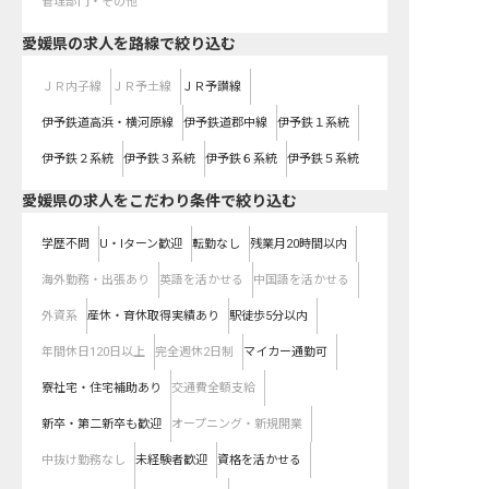
管理部門・その他
愛媛県
の求人を路線で絞り込む
ＪＲ内子線
ＪＲ予土線
ＪＲ予讃線
伊予鉄道高浜・横河原線
伊予鉄道郡中線
伊予鉄１系統
伊予鉄２系統
伊予鉄３系統
伊予鉄６系統
伊予鉄５系統
愛媛県の求人をこだわり条件で絞り込む
学歴不問
U・Iターン歓迎
転勤なし
残業月20時間以内
海外勤務・出張あり
英語を活かせる
中国語を活かせる
外資系
産休・育休取得実績あり
駅徒歩5分以内
年間休日120日以上
完全週休2日制
マイカー通勤可
寮社宅・住宅補助あり
交通費全額支給
新卒・第二新卒も歓迎
オープニング・新規開業
中抜け勤務なし
未経験者歓迎
資格を活かせる