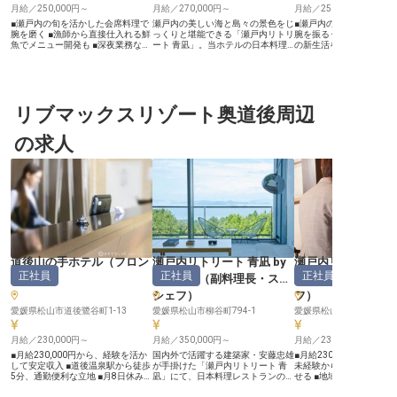
月給／250,000円～
月給／270,000円～
月給／250,000円～
■瀬戸内の旬を活かした会席料理で
瀬戸内の美しい海と島々の景色をじ
■瀬戸内の絶景グランピ
腕を磨く ■漁師から直接仕入れる鮮
っくりと堪能できる「瀬戸内リトリ
腕を振るう♪ ■住宅手当
魚でメニュー開発も ■深夜業務な
ート 青凪」。当ホテルの日本料理
の新生活をサポート★ ■
し、プライベートも充実の環境 ■月
レストランにて、調理スタッフとし
を活かせる環境でスキルア
給250,000円から、賞与年2回で安
て新しいスタートを切りませんか？
今治港から送迎あり！通
定 ーー【瀬戸内の恵みと心尽くし
和食調理の業務経験者優遇！月給は
す♪ ーー【瀬戸内海の絶景と食の感
のおもてなし】 瀬戸内の活きた魚
27万円～と好待遇。家電付き寮を
動を創り出す料理人募集
にこだわり、漁師さんから直接仕入
はじめとするサポート体制や、ご自
GLAMPROOKしまなみ
れた新鮮な食材を豪華に使った会席
リブマックスリゾート奥道後周辺
身だけでなく、知人・友人の施設利
海に浮かぶ馬島に位置す
料理が自慢です。満天の星空や波の
用優待制度など、多種多様な福利厚
ランピング施設です。 目
音、大島の大自然と共に、お客様に
生を用意しています。充実した仕事
がる穏やかな海と島々の
の求人
心に残る特別な時間を提供していま
環境の中、あなたの力を存分に発揮
ながら、お客様に特別な
す。お客様の「美味しい」という笑
してみませんか？※2024年4月23日
しています。当施設では
顔のために、素材の持ち味を最大限
時点の情報です。
鮮な食材を活かした和食
に引き出すお料理で感動を届ける、
を持つあなたの力を必要
そんなおもてなしの心を大切にして
す。朝食と夕食を通じて
います。 ーー【成長できる環境と
「食」の感動を届けるお
働きやすい職場】 宿泊されたお客
ていただける方をお待ち
様の夕食・朝食、お食事のみのお客
♪ ーー【島の暮らしと和食の技を磨
様への料理全般をお任せします。魚
く充実の職場環境】 当施
の仕入れや、季節の旬の魚種に応じ
和食調理の経験を活かし
たメニュー開発にも携わることがで
を磨ける環境をご用意し
き、調理スキルをさらに高めること
住宅手当(20,000円)の
道後山の手ホテル
（
フロン
瀬戸内リトリート 青凪 by
瀬戸内リトリート 青
ができます。繁忙期は夏ですが、深
り、島での新生活をバッ
正社員
正社員
正社員
ト
）
温故知新
（
副料理長・スー
温故知新
夜業務などはなく、オンオフの切り
シフト制で働きやすく、
替えをしっかりしながら働ける環境
15時間程度と比較的少な
シェフ
）
フ
）
です。調理経験ジャンルは不問、人
今治港からの送迎車・送
柄重視でU・Iターンの方も歓迎いた
愛媛県松山市道後鷺谷町1-13
愛媛県松山市柳谷町794-1
の無料送迎もあり、通勤
愛媛県松山市柳谷町794-
します。 ※2025年12月11日時点の
りません。瀬戸内の自然
情報です
環境で、お客様の記憶に
月給／230,000円～
月給／350,000円～
月給／230,000円～
一緒に創り上げませんか
和食への情熱をぜひGLAM
■月給230,000円から、経験を活か
国内外で活躍する建築家・安藤忠雄
■月給230,000円で安定し
しまなみでお待ちしてい
して安定収入 ■道後温泉駅から徒歩
が手掛けた「瀬戸内リトリート 青
未経験からホテル運営の
※2025年07月30日時点
5分、通勤便利な立地 ■月8日休み確
凪」にて、日本料理レストランの副
せる ■地域とお客様を繋
定、希望休や連休も取得可能 ■育児
料理長を募集。料理人として腕を振
のある仕事 ■マイカー通