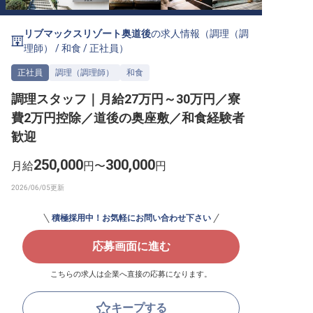
転職サポートに申し込む
無料
リブマックスリゾート奥道後
の求人情報（
調理（調
理師）
/
和食
/
正社員
）
採用をお考えの企業様へ
正社員
調理（調理師）
和食
調理スタッフ｜月給27万円～30万円／寮
費2万円控除／道後の奥座敷／和食経験者
歓迎
250,000
300,000
月給
円〜
円
積極採用中！お気軽にお問い合わせ下さい
応募画面に進む
こちらの求人は企業へ直接の応募になります。
キープする