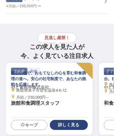
月給／230,000円 〜
見逃し厳禁！
この求人を見た人が
今、よく見ている注目求人
正社員
和食
正社員
新しい地で、おもてなしの心を育む和食調
お客様の笑顔を直
理の道へ。安心の社宅制度で、あなたの挑
台。社宅制度で新
戦を応援します。
鳥取県米子市皆生
やど紫苑亭株式会社
やど紫苑亭株式
鳥取県米子市皆生温泉4-6-12
月給／250,00
月給／250,000円～
旅館和食調理スタッフ
和食調理
詳しく見る
キープ