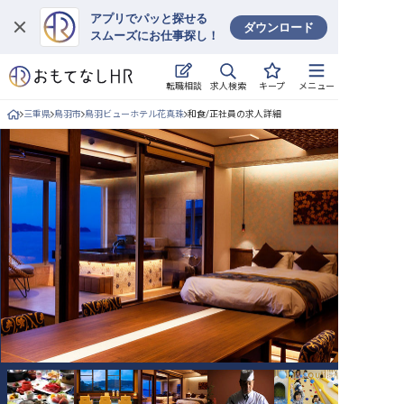
アプリでパッと探せる
ダウンロード
スムーズにお仕事探し！
ログイン
求人検索
転職相談
キープ
メニュー
求人・施設を探す
三重県
鳥羽市
鳥羽ビューホテル花真珠
和食/正社員の求人詳細
キープした求人
就職・転職 合同説明会
おもてなしHRについて
ご利用の流れ
よくある質問
ホテル・宿泊業界情報コラム