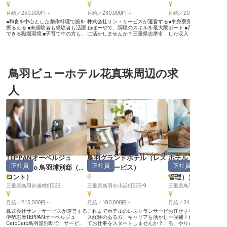
月給／250,000円～
月給／230,000円～
月給／200,000円～
■和食を中心とした創作料理で腕を
株式会社サン・サービスが運営する
■単身寮完備で、新生活
振るえる ■未経験者も経験者も活躍
ねぼーやで、調理のスキルを最大限
ポート ■月給200,000
できる職場環境 ■子育て中の方も安
に活かしませんか？三重県志摩市の
した収入 ■年間休日108
心の託児所完備 ■社員寮・借上げ社
美しい自然に囲まれたこの地で、毎
ベートも充実 ■マイカー
宅制度で遠方からも安心！ ーー
日新鮮な伊勢志摩の食材を使って、
無料駐車場完備 ーー【志摩の豊か
【美食で彩る、特別な時間を創り出
お客様に最高の料理を提供していた
な恵みを活かすおもてなし
す調理のプロフェッショナルへ】
だきます。若いうちから大きな役割
い伊勢志摩の地で、和食
「美食の隠れ家 プロヴァンス」で
を任される環境が整っており、早い
存分に発揮しませんか。 
は、お客様の大切な時間を彩る料理
鳥羽ビューホテル花真珠周辺の求
段階で料理長などのキャリアを目指
の幸や山の幸を活かし、
人を募集しています。和食を中心と
せます。メニュー開発にも携わり、
に残る一皿を創り出すお
した創作膳の調理から、食材の仕込
自分のアイデアを形にするチャンス
食材の仕込みから盛り付
人
み、盛り付けまで、あなたの技術と
も豊富。月給230,000円～280,000
つひとつの工程に心を込
センスを存分に発揮できる環境で
円で、経験者は優遇されます。調理
で、お客様に最高の感動
す。新メニューの考案や改良にも携
経験をお持ちの方、ぜひ私たちと一
届けします。 経験を活か
わり、お客様に感動を届ける「おも
緒にお客様の笑顔を作り出しましょ
に技術を磨きたい方にと
てなしの心」を形にできる喜びがあ
う！※2024年08月08日時点の情報
的な環境がここにあります。 
ります。調理経験を活かしたい方は
です
【安心して長く働ける充
もちろん、未経験からスキルを磨き
単身寮を完備しており、
たい方も大歓迎！あなたの「おいし
ご応募も安心です。 月給20
い」への情熱をぜひ当館でカタチに
からの安定した給与に加
しませんか？ ーー【あなたの成長
当も別途支給されます。 
とライフスタイルを大切にする職場
は108日としっかり確保
環境】 モアレリゾートでは、スタ
り、プライベートの時間
TEPPANオーベルジュ
鳥羽グランドホテル
（
レス
ホテルアルティア
ッフ一人ひとりの成長とプライベー
きます。 社会保険完備は
正社員
正社員
正社員
CaroCaro 鳥羽浦別邸
（
フ
トランサービス
）
ネージャー・支配
トを大切にしています。「モアレア
ん、社員食堂やマイカー
カデミー」ではお花教室や英会話教
無料駐車場など、日々の
ロント
）
管理）
）
室など、様々な研修制度を用意！資
る福利厚生も充実。 長く
格取得支援制度もあり、調理のプロ
三重県鳥羽市浦村町222
三重県鳥羽市小浜町239-9
キャリアを築ける環境で
三重県鳥羽市安楽島町106
としてのスキルアップをサポートし
※2026年04月10日時点
ます。事業所内託児所「モアレキッ
月給／215,000円～
月給／180,000円～
月給／241,518円～
ズハウス」を完備しているので、子
育て中の方も安心して働けます。産
株式会社サン・サービスが運営する
これまでホテルのレストランサービ
お任せするのは施設管理
休・育休制度も充実！さらに、遠方
伊勢志摩TEPPANオーベルジュ
ス経験のある方、キャリアを活かし
ー候補！自分の裁量で仕
からの入社でも安心の社員寮・借上
CaroCaro鳥羽浦別邸で、サービス
てお仕事をスタートしませんか？器
る、やりがいのあるポジ