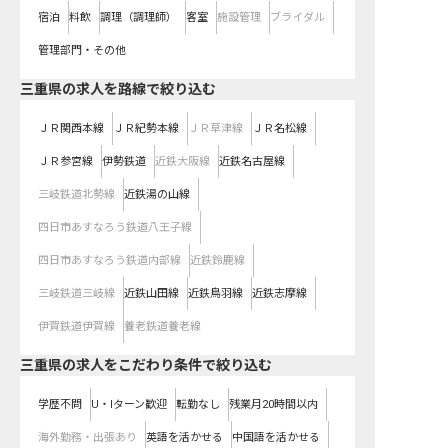
宿泊
料飲
調理（調理師）
客室
施設管理
ブライダル
管理部門・その他
三重県
の求人を路線で絞り込む
ＪＲ関西本線
ＪＲ紀勢本線
ＪＲ草津線
ＪＲ名松線
ＪＲ参宮線
伊勢鉄道
近鉄大阪線
近鉄名古屋線
三岐鉄道北勢線
近鉄湯の山線
四日市あすなろう鉄道八王子線
四日市あすなろう鉄道内部線
近鉄鈴鹿線
三岐鉄道三岐線
近鉄山田線
近鉄鳥羽線
近鉄志摩線
伊賀鉄道伊賀線
養老鉄道養老線
三重県の求人をこだわり条件で絞り込む
学歴不問
U・Iターン歓迎
転勤なし
残業月20時間以内
海外勤務・出張あり
英語を活かせる
中国語を活かせる