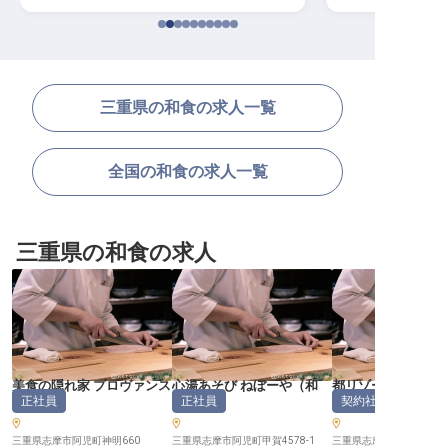
三重県の和食の求人一覧
全国の和食の求人一覧
三重県の和食の求人
美食の隠れ家 プロヴァンス
心湯あそび ねぼーや
（
和
都リゾート 志摩 ベ
正社員
正社員
契約社員
（
和食
）
食
）
ドテラス
三重県志摩市阿児町神明660
三重県志摩市阿児町甲賀4578-1
三重県志摩市阿児町鵜方361