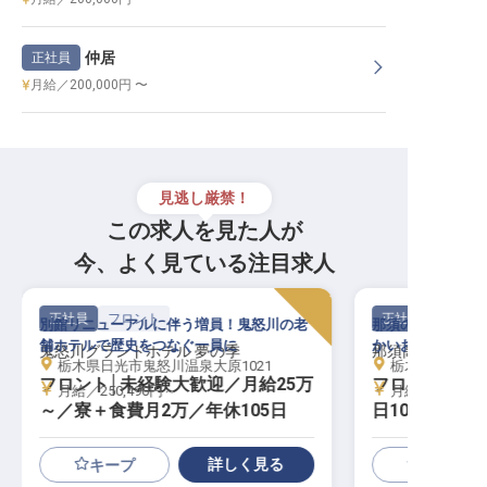
仲居
正社員
月給／200,000円 〜
見逃し厳禁！
この求人を見た人が
今、よく見ている注目求人
正社員
フロント
正社員
別館リニューアルに伴う増員！鬼怒川の老
那須の全13室の
舗ホテルで歴史をつなぐ一員に
かいおもてなしを
鬼怒川グランドホテル 夢の季
那須高原の宿 山
栃木県日光市鬼怒川温泉大原1021
栃木県那須郡那
フロント│未経験大歓迎／月給25万
フロント｜月給
月給／250,490円～
月給／220,02
～／寮＋食費月2万／年休105日
日105日／希
詳しく見る
キープ