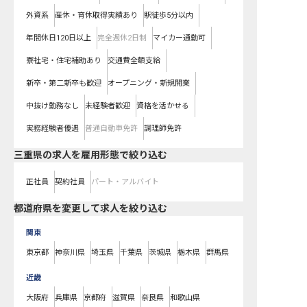
外資系
産休・育休取得実績あり
駅徒歩5分以内
年間休日120日以上
完全週休2日制
マイカー通勤可
寮社宅・住宅補助あり
交通費全額支給
新卒・第二新卒も歓迎
オープニング・新規開業
中抜け勤務なし
未経験者歓迎
資格を活かせる
実務経験者優遇
普通自動車免許
調理師免許
三重県の求人を雇用形態で絞り込む
正社員
契約社員
パート・アルバイト
都道府県を変更して求人を絞り込む
関東
東京都
神奈川県
埼玉県
千葉県
茨城県
栃木県
群馬県
近畿
大阪府
兵庫県
京都府
滋賀県
奈良県
和歌山県