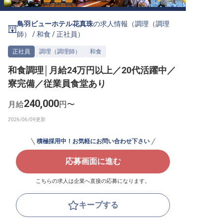
転職サポートに申し込む
無料
鳥羽ビューホテル花真珠
の求人情報（
調理（調理
師）
/
和食
/
正社員
）
採用をお考えの企業様へ
正社員
調理（調理師）
和食
和食調理│月給24万円以上／20代活躍中／
寮完備／従業員食堂あり
240,000
月給
円〜
積極採用中！お気軽にお問い合わせ下さい
応募画面に進む
こちらの求人は企業へ直接の応募になります。
キープする