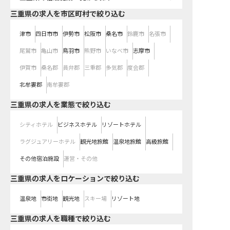
三重県の求人を市区町村で絞り込む
津市
四日市市
伊勢市
松阪市
桑名市
鈴鹿市
名張市
尾鷲市
亀山市
鳥羽市
熊野市
いなべ市
志摩市
伊賀市
桑名郡
員弁郡
三重郡
多気郡
度会郡
北牟婁郡
南牟婁郡
三重県の求人を業態で絞り込む
シティホテル
ビジネスホテル
リゾートホテル
ラグジュアリーホテル
観光地旅館
温泉地旅館
高級旅館
その他宿泊施設
運営・その他
三重県の求人をロケーションで絞り込む
温泉地
市街地
観光地
スキー場
リゾート地
三重県の求人を職種で絞り込む