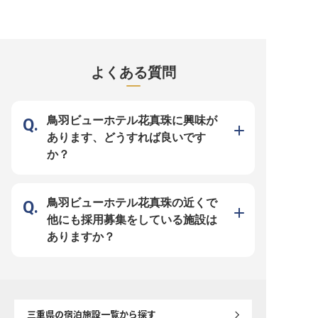
げ社宅制度があり、仕事に集中でき
総合職（フロント係）を募集してお
の準備から盛り付けた料理の管理な
す。あなたのキャリアを
る環境が整っています。あなたの
ります。月給215,000円～237,800
ど、ホテル料理の司令塔とも言うべ
躍しませんか？昇給年2
「責任感」と「挑戦する意欲」を活
円。お客様とのコミュニケーション
きセクションをお任せ。月額8,000
2.2カ月分支給。頑張り
かせる職場で、新しいキャリアをス
を通じて、貴重な経験とスキルを身
円で利用可能なワンルームマンショ
と評価しお給与に反映す
タートさせませんか？ ※2025年09
につけることができます。将来的に
ンタイプの従業員寮をご用意しまし
チベーション高くお仕事
月08日時点の情報です
はリーダーや副女将として活躍の場
た。鳥羽グランドホテルは、鳥羽湾
でいただけます。寮あり
が広がり、免許や資格を取得するこ
が一望できる高台に位置します。伊
新生活をお考えの方も安
とで様々なキャリアチャンスが待っ
勢・鳥羽で獲れた新鮮な海の幸を使
ートできます。「ホテル
よくある質問
ています。美しい自然に囲まれた環
用した食事でおもてなしをするホテ
鳥羽」鳥羽湾が一望でき
境で、心温まるおもてなしの心を育
ルです。※この求人は2023年1月6
ホテルです。※この求人は2
みませんか？あなたのホスピタリテ
日時点の情報です
月30日時点の情報です
ィ精神を活かせる職場がここにあり
ます。※2024年08月26日時点の情
報です
鳥羽ビューホテル花真珠に興味が
あります、どうすれば良いです
か？
鳥羽ビューホテル花真珠の近くで
他にも採用募集をしている施設は
ありますか？
三重県
の宿泊施設一覧から探す