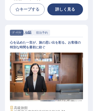
キープする
詳しく見る
汀渚 ばさら邸
正社員
宿泊
宿泊予約
心を込めた一言が、旅の思い出を彩る。お客様の
特別な時間を最初に紡ぐ
予約受付
施設業態
高級旅館