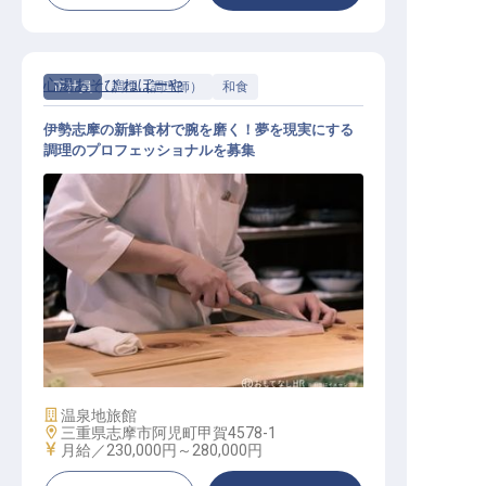
心湯あそび ねぼーや
正社員
調理（調理師）
和食
伊勢志摩の新鮮食材で腕を磨く！夢を現実にする
調理のプロフェッショナルを募集
調理
施設業態
温泉地旅館
勤務地
三重県志摩市阿児町甲賀4578-1
給与
月給／230,000円～
280,000円