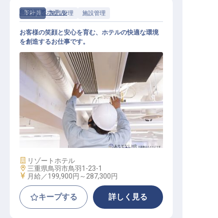
鳥羽国際ホテル
正社員
施設管理
施設管理
お客様の笑顔と安心を育む、ホテルの快適な環境
を創造するお仕事です。
施設管理スタッフ
施設業態
リゾートホテル
勤務地
三重県鳥羽市鳥羽1-23-1
給与
月給／199,900円～
287,300円
キープする
詳しく見る