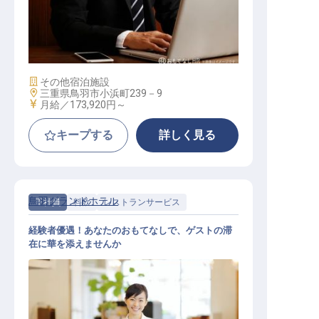
購買 / 正社員
施設業態
その他宿泊施設
勤務地
三重県鳥羽市小浜町239－9
給与
月給／173,920円～
キープする
詳しく見る
鳥羽グランドホテル
正社員
料飲
レストランサービス
経験者優遇！あなたのおもてなしで、ゲストの滞
在に華を添えませんか