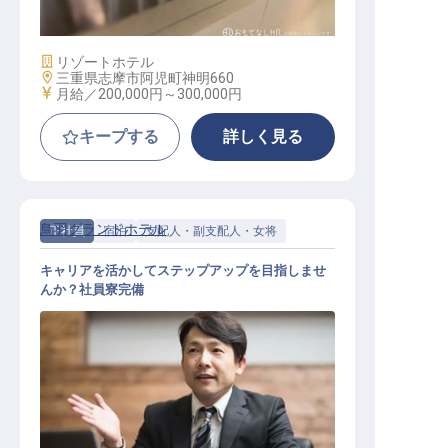
施設業態
リゾートホテル
勤務地
三重県志摩市阿児町神明660
給与
月給／200,000円～
300,000円
キープする
詳しく見る
鳥羽グランドホテル
正社員
宿泊
支配人・副支配人・女将
キャリアを活かしてステップアップを目指しませ
んか？社員寮完備