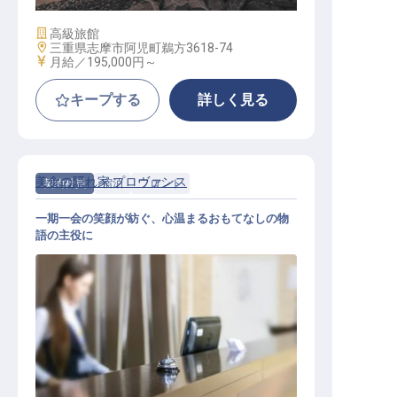
施設業態
高級旅館
勤務地
三重県志摩市阿児町鵜方3618-74
給与
月給／195,000円～
キープする
詳しく見る
美食の隠れ家 プロヴァンス
契約社員
宿泊
フロント
一期一会の笑顔が紡ぐ、心温まるおもてなしの物
語の主役に
フロントスタッフ