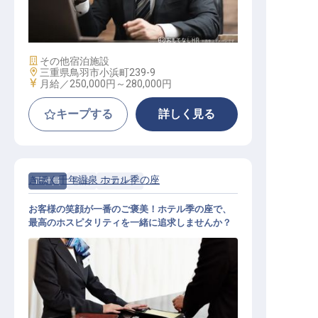
支配人候補
施設業態
その他宿泊施設
勤務地
三重県鳥羽市小浜町239-9
給与
月給／250,000円～
280,000円
キープする
詳しく見る
きほく千年温泉 ホテル季の座
正社員
宿泊
フロント
お客様の笑顔が一番のご褒美！ホテル季の座で、
最高のホスピタリティを一緒に追求しませんか？