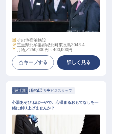
マネージャー・支配人（宿泊部門）
施設業態
その他宿泊施設
勤務地
三重県北牟婁郡紀北町東長島3043-4
給与
月給／250,000円～
400,000円
キープする
詳しく見る
心湯あそび ねぼーや
正社員
宿泊
サービススタッフ
心湯あそび ねぼーやで、心温まるおもてなしを一
緒に創り上げませんか？