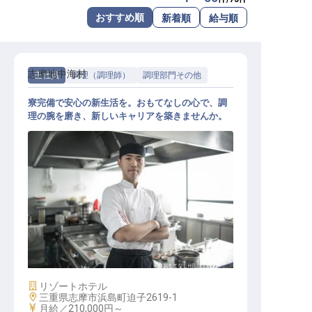
転職サポートに申し込む
おすすめ順
新着順
給与順
無料
採用をお考えの企業様へ
志摩地中海村
正社員
調理（調理師）
調理部門その他
寮完備で安心の新生活を。おもてなしの心で、調
理の腕を磨き、新しいキャリアを築きませんか。
レストラン調理スタッフ
施設業態
リゾートホテル
勤務地
三重県志摩市浜島町迫子2619-1
給与
月給／210,000円～