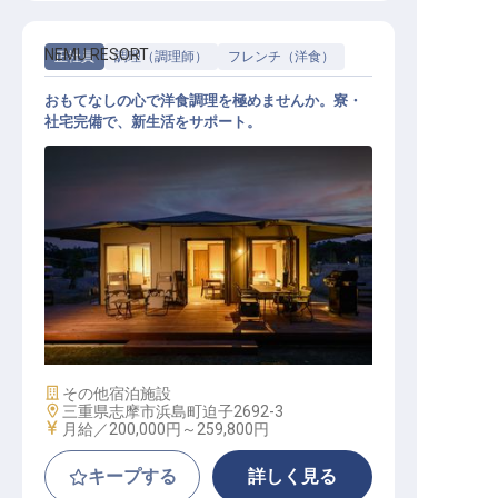
NEMU RESORT
正社員
調理（調理師）
フレンチ（洋食）
おもてなしの心で洋食調理を極めませんか。寮・
社宅完備で、新生活をサポート。
洋食調理
施設業態
その他宿泊施設
勤務地
三重県志摩市浜島町迫子2692-3
給与
月給／200,000円～
259,800円
キープする
詳しく見る