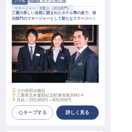
きほく千年温泉 ホテル季の座
正社員
宿泊
マネージャー・支配人（宿泊部門）
三重の美しい自然に囲まれたホテル季の座で、宿
泊部門のマネージャーとして新たなステージへ！
マネージャー・支配人（宿泊部門）
施設業態
その他宿泊施設
勤務地
三重県北牟婁郡紀北町東長島3043-4
給与
月給／250,000円～
400,000円
キープする
詳しく見る