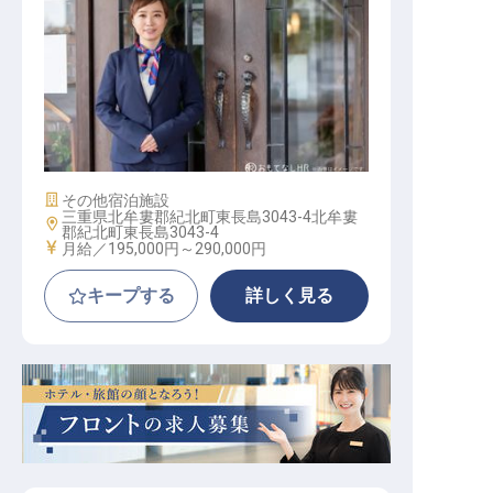
ヴィラスタッフ
施設業態
その他宿泊施設
三重県北牟婁郡紀北町東長島3043-4北牟婁
勤務地
郡紀北町東長島3043-4
給与
月給／195,000円～
290,000円
キープする
詳しく見る