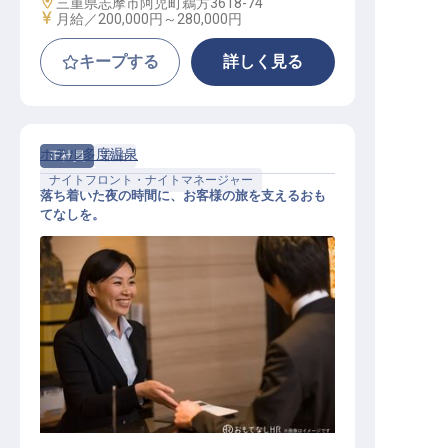
勤務地
三重県志摩市阿児町鵜方3618-74
給与
月給／200,000円～
280,000円
キープする
詳しく見る
ホテル多度温泉
正社員
宿泊
ナイトフロント・ナイトマネージャー
落ち着いた夜の時間に、お客様の旅を支えるおも
てなしを。
リゾートホテルのフロント夜勤スタ
ッフ