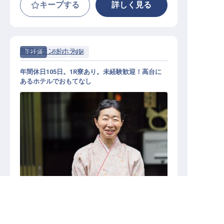
キープする
詳しく見る
鳥羽グランドホテル
正社員
宿泊
仲居
年間休日105日。1R寮あり。未経験歓迎！高台に
あるホテルでおもてなし
仲居 / 正社員
三重県の求人を紹介してもらう
施設業態
その他宿泊施設
勤務地
三重県鳥羽市小浜町239-9
給与
月給／220,000円～
280,000円