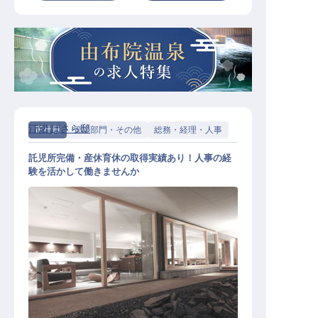
汀渚 ばさら邸
正社員
管理部門・その他
総務・経理・人事
託児所完備・産休育休の取得実績あり！人事の経
験を活かして働きませんか
人事