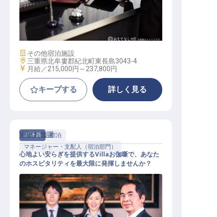
サービス総合職（フロント係）
施設業態
その他宿泊施設
勤務地
三重県北牟婁郡紀北町東長島3043-4
給与
月給／215,000円～
237,800円
キープする
詳しく見る
Villa お伽噺
正社員
宿泊
マネージャー・支配人（宿泊部門）
心地よい安らぎを提供するVillaお伽噺で、あなた
のホスピタリティを最大限に発揮しませんか？