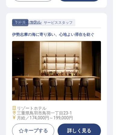
鳥羽国際ホテル
正社員
宿泊
サービススタッフ
伊勢志摩の海に寄り添い、心地よい滞在を紡ぐ
宿泊スタッフ
施設業態
リゾートホテル
勤務地
三重県鳥羽市鳥羽一丁目23-1
給与
月給／174,000円～
199,000円
キープする
詳しく見る