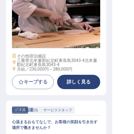
調理
施設業態
その他宿泊施設
三重県北牟婁郡紀北町東長島3043-4北牟婁
勤務地
郡紀北町東長島3043-4
給与
月給／230,000円～
280,000円
キープする
詳しく見る
Villa お伽噺
正社員
宿泊
サービススタッフ
心温まるおもてなしで、お客様の笑顔を引き出す
場所で働きませんか？