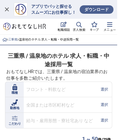
アプリでパッと探せる
ダウンロード
スムーズにお仕事探し！
ログイン
求人検索
転職相談
キープ
メニュー
求人・施設を探す
三重県
温泉地のホテル 求人・転職・中途採用一覧
キープした求人
三重県 / 温泉地のホテル 求人・転職・中
途採用一覧
就職・転職 合同説明会
おもてなしHRでは、三重県 / 温泉地の宿泊業界のお
仕事を多数ご紹介いたします。
おもてなしHRについて
フロント・料飲など
選択
職種
ご利用の流れ
全国または市区町村など
選択
勤務地
よくある質問
給与・雇用形態・寮社宅あり など
選択
ホテル・宿泊業界情報コラム
こだわり
1 ~ 50
件/
75
件