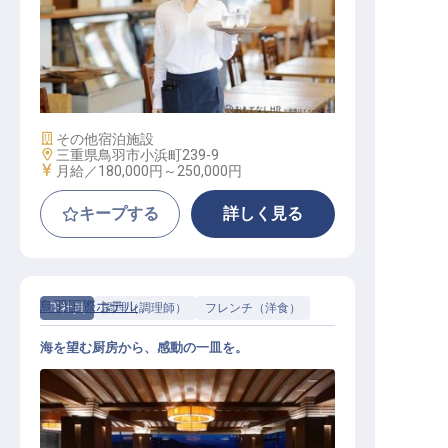
レストランサービス
施設業態
その他宿泊施設
勤務地
三重県鳥羽市小浜町239-9
給与
月給／180,000円～
250,000円
キープする
詳しく見る
鳥羽国際ホテル
正社員
調理（調理師）
フレンチ（洋食）
海を望む厨房から、感動の一皿を。