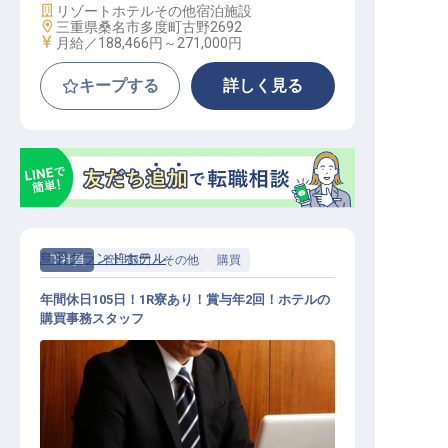
施設業態
リゾートホテル
その他宿泊施設
勤務地
三重県桑名市多度町古野2692
給与
月給／188,466円～
271,000円
キープする
詳しく見る
鳥羽グランドホテル
正社員
管理部門・その他
購買
年間休日105日！1R寮あり！賞与年2回！ホテルの
購買事務スタッフ