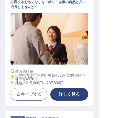
心温まるおもてなしを一緒に！志摩の自然と共に
成長しませんか？
サービス総合職（フロント係）
施設業態
温泉地旅館
三重県志摩市阿児町甲賀4578-1志摩市阿児
勤務地
町甲賀4578-1
給与
月給／215,000円～
237,800円
キープする
詳しく見る