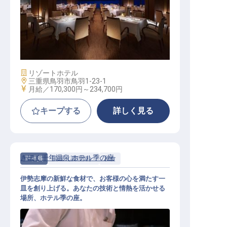
洋食調理
施設業態
リゾートホテル
勤務地
三重県鳥羽市鳥羽1-23-1
給与
月給／170,300円～
234,700円
キープする
詳しく見る
きほく千年温泉 ホテル季の座
正社員
調理（調理師）
和食
伊勢志摩の新鮮な食材で、お客様の心を満たす一
皿を創り上げる。あなたの技術と情熱を活かせる
場所、ホテル季の座。