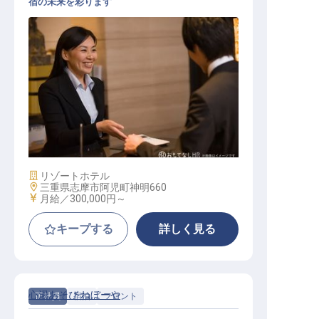
宿の未来を彩ります
宿泊部門 マネージャー
施設業態
リゾートホテル
勤務地
三重県志摩市阿児町神明660
給与
月給／300,000円～
キープする
詳しく見る
心湯あそび ねぼーや
正社員
宿泊
フロント