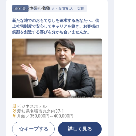
スマイルホテル名張
正社員
宿泊
支配人・副支配人・女将
新たな地でのおもてなしを追求するあなたへ。借
上社宅制度で安心してキャリアを築き、お客様の
笑顔を創造する喜びを分かち合いませんか。
支配人候補
施設業態
ビジネスホテル
勤務地
愛知県名張市丸之内37-1
給与
月給／350,000円～
400,000円
キープする
詳しく見る