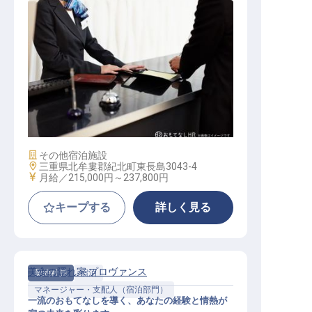
サービス総合職（接客係）
施設業態
その他宿泊施設
勤務地
三重県北牟婁郡紀北町東長島3043-4
給与
月給／215,000円～
237,800円
キープする
詳しく見る
美食の隠れ家 プロヴァンス
契約社員
宿泊
マネージャー・支配人（宿泊部門）
一流のおもてなしを導く、あなたの経験と情熱が