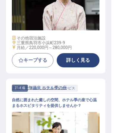
仲居 / 正社員
施設業態
その他宿泊施設
勤務地
三重県鳥羽市小浜町239-9
給与
月給／220,000円～
280,000円
キープする
詳しく見る
きほく千年温泉 ホテル季の座
正社員
料飲
レストランサービス
自然に囲まれた癒しの空間、ホテル季の座で心温
まるホスピタリティを提供しませんか？