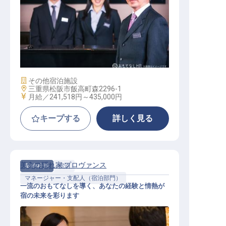
ゲストリレーションマネージャー候
補
施設業態
その他宿泊施設
勤務地
三重県松阪市飯高町森2296-1
給与
月給／241,518円～
435,000円
キープする
詳しく見る
美食の隠れ家 プロヴァンス
契約社員
宿泊
マネージャー・支配人（宿泊部門）
一流のおもてなしを導く、あなたの経験と情熱が
宿の未来を彩ります