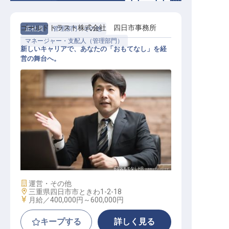
ゴールドトラスト株式会社 四日市事務所
正社員
管理部門・その他
マネージャー・支配人（管理部門）
新しいキャリアで、あなたの「おもてなし」を経
営の舞台へ。
経営戦略部（役員補佐）
施設業態
運営・その他
勤務地
三重県四日市市ときわ1-2-18
給与
月給／400,000円～
600,000円
キープする
詳しく見る