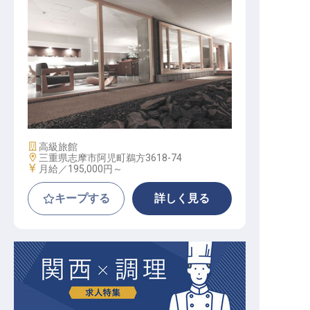
人事
施設業態
高級旅館
勤務地
三重県志摩市阿児町鵜方3618-74
給与
月給／195,000円～
キープする
詳しく見る