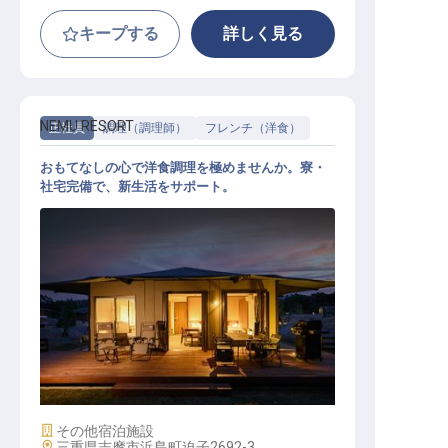
キープする
詳しく見る
NEMU RESORT
正社員
調理（調理師）
フレンチ（洋食）
おもてなしの心で洋食調理を極めませんか。寮・
社宅完備で、新生活をサポート。
洋食調理
施設業態
その他宿泊施設
勤務地
三重県志摩市浜島町迫子2692-3