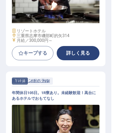
調理スタッフ
施設業態
リゾートホテル
勤務地
三重県志摩市磯部町的矢314
給与
月給／300,000円～
キープする
詳しく見る
鳥羽グランドホテル
正社員
宿泊
仲居
年間休日105日。1R寮あり。未経験歓迎！高台に
あるホテルでおもてなし