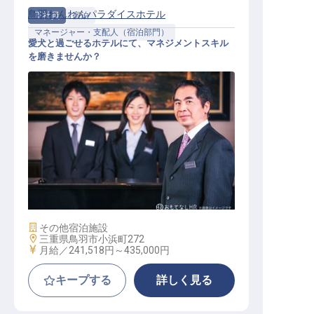
鳥羽わんわんパラダイスホテル
正社員
宿泊
マネージャー・支配人（宿泊部門）
愛犬と過ごせるホテルにて、マネジメントスキル
を磨きませんか？
ゲストリレーションマネージャー候
補
施設業態
その他宿泊施設
勤務地
三重県鳥羽市小浜町272
給与
月給／241,518円～
435,000円
キープする
詳しく見る