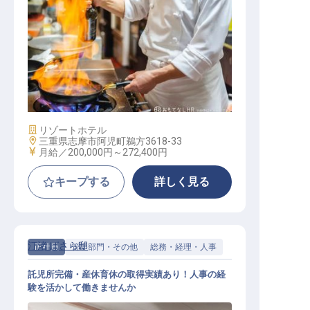
洋食調理
施設業態
リゾートホテル
勤務地
三重県志摩市阿児町鵜方3618-33
給与
月給／200,000円～
272,400円
キープする
詳しく見る
汀渚 ばさら邸
正社員
管理部門・その他
総務・経理・人事
託児所完備・産休育休の取得実績あり！人事の経
験を活かして働きませんか