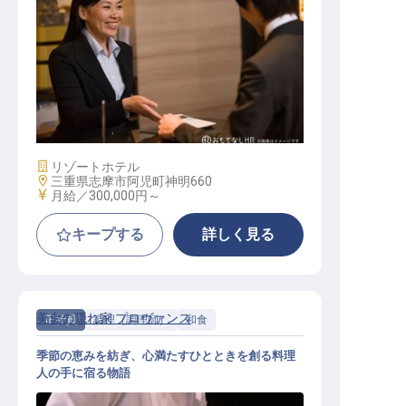
宿泊部門 マネージャー
施設業態
リゾートホテル
勤務地
三重県志摩市阿児町神明660
給与
月給／300,000円～
キープする
詳しく見る
美食の隠れ家 プロヴァンス
正社員
調理（調理師）
和食
季節の恵みを紡ぎ、心満たすひとときを創る料理
人の手に宿る物語