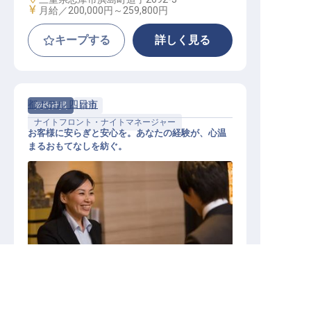
給与
月給／200,000円～
259,800円
キープする
詳しく見る
都ホテル 四日市
契約社員
宿泊
ナイトフロント・ナイトマネージャー
お客様に安らぎと安心を。あなたの経験が、心温
まるおもてなしを紡ぐ。
求人を紹介してもらう
フロントナイトスタッフ