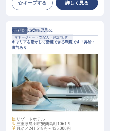
キープする
詳しく見る
ホテルアルティア鳥羽
正社員
施設管理
マネージャー・支配人（施設管理）
キャリアを活かして活躍できる環境です！昇給・
賞与あり
施設管理マネージャー候補
施設業態
リゾートホテル
勤務地
三重県鳥羽市安楽島町1061-9
給与
月給／241,518円～
435,000円