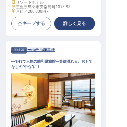
施設業態
リゾートホテル
勤務地
三重県鳥羽市安楽島町1075-98
給与
月給／200,000円～
キープする
詳しく見る
鳥羽ビューホテル花真珠
正社員
宿泊
仲居
―SNSで人気の純和風旅館―笑顔溢れる、おもて
なしの“中心”に！
仲居│20代活躍中／寮完備／従業員
食堂あり