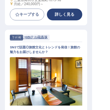
三重県鳥羽市安楽島町1075-98
給与
月給／240,000円～
キープする
詳しく見る
鳥羽ビューホテル花真珠
正社員
宿泊
フロント
SNSで話題◎旅館文化とトレンドを発信！旅館の
魅力をお届けしませんか？
フロント│20代活躍中／寮完備／従
業員食堂あり