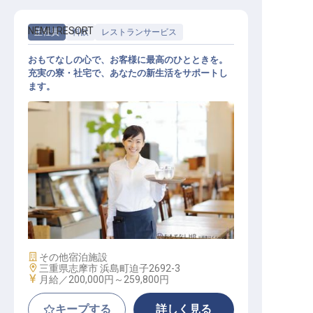
NEMU RESORT
正社員
料飲
レストランサービス
おもてなしの心で、お客様に最高のひとときを。
充実の寮・社宅で、あなたの新生活をサポートし
ます。
レストランスタッフ
施設業態
その他宿泊施設
勤務地
三重県志摩市 浜島町迫子2692-3
給与
月給／200,000円～
259,800円
キープする
詳しく見る