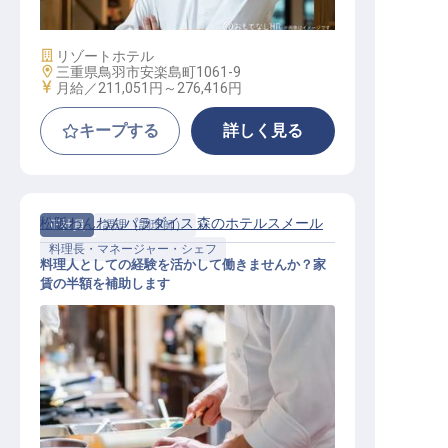
施設業態
リゾートホテル
勤務地
三重県鳥羽市安楽島町1061-9
給与
月給／211,051円～
276,416円
キープする
詳しく見る
松阪わんわんパラダイス 森のホテルスメール
正社員
調理（調理師）
料理長・マネージャー・シェフ
料理人としての経験を活かして働きませんか？家
賃の半額を補助します