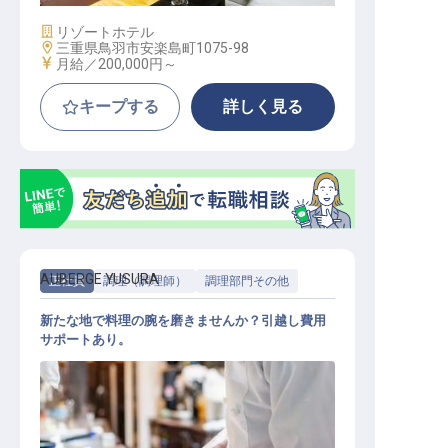
施設業態
リゾートホテル
勤務地
三重県鳥羽市安楽島町1075-98
給与
月給／200,000円～
キープする
詳しく見る
AUBERGE YUSURA
正社員
調理（調理師）
調理部門その他
新たな地で料理の腕を磨きませんか？引越し費用
サポートあり。