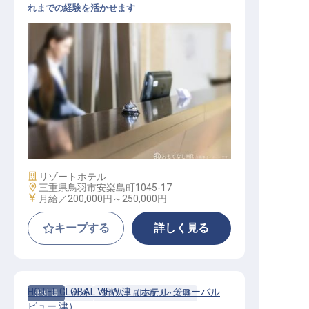
れまでの経験を活かせます
フロント
施設業態
リゾートホテル
勤務地
三重県鳥羽市安楽島町1045-17
給与
月給／200,000円～
250,000円
キープする
詳しく見る
HOTEL GLOBAL VIEW 津（ホテル グローバル
正社員
宿泊
支配人・副支配人・女将
ビュー 津）