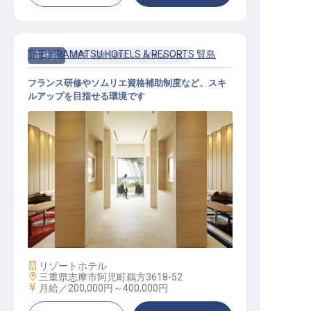
THE HIRAMATSU HOTELS & RESORTS 賢島
正社員
調理（調理師）
パティシエ
フランス研修やソムリエ資格補助制度など、スキ
ルアップを目指せる環境です
パティシエ
施設業態
リゾートホテル
勤務地
三重県志摩市阿児町鵜方3618-52
給与
月給／200,000円～
400,000円