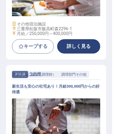
料理長
施設業態
その他宿泊施設
勤務地
三重県松阪市飯高町森2296-1
給与
月給／250,000円～
400,000円
キープする
詳しく見る
サンペルラ志摩
正社員
調理（調理師）
調理部門その他
新生活も安心の社宅あり！月給300,000円からの好
待遇