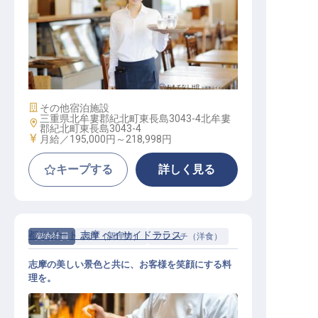
レストランサービス
施設業態
その他宿泊施設
三重県北牟婁郡紀北町東長島3043-4北牟婁
勤務地
郡紀北町東長島3043-4
給与
月給／195,000円～
218,998円
キープする
詳しく見る
都リゾート 志摩 ベイサイドテラス
契約社員
調理（調理師）
フレンチ（洋食）
志摩の美しい景色と共に、お客様を笑顔にする料
理を。