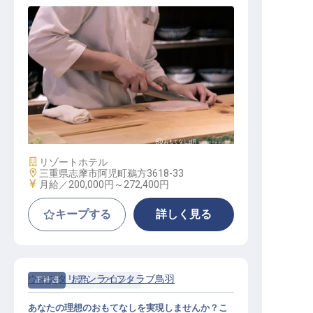
和食調理
施設業態
リゾートホテル
勤務地
三重県志摩市阿児町鵜方3618-33
給与
月給／200,000円～
272,400円
キープする
詳しく見る
ウィスタリアンライフクラブ鳥羽
正社員
宿泊
フロント
あなたの理想のおもてなしを実現しませんか？こ