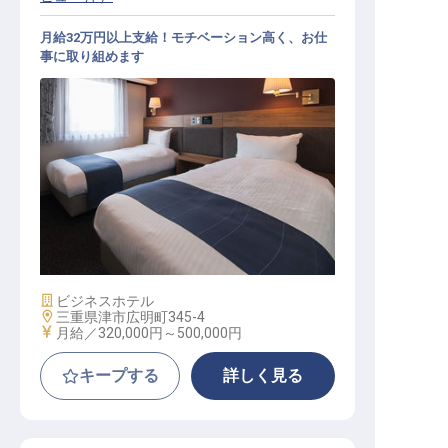
月給32万円以上支給！モチベーション高く、お仕
事に取り組めます
宿泊支配人
施設業態
ビジネスホテル
勤務地
三重県津市広明町345-4
給与
月給／320,000円～
500,000円
キープする
詳しく見る