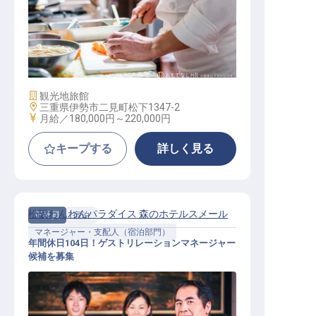
調理
施設業態
観光地旅館
勤務地
三重県伊勢市二見町松下1347-2
給与
月給／180,000円～
220,000円
キープする
詳しく見る
松阪わんわんパラダイス 森のホテルスメール
正社員
宿泊
マネージャー・支配人（宿泊部門）
年間休日104日！ゲストリレーションマネージャー
候補を募集