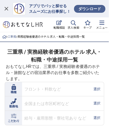
アプリでパッと探せる
ダウンロード
スムーズにお仕事探し！
ログイン
求人検索
転職相談
キープ
メニュー
求人・施設を探す
三重県
実務経験者優遇のホテル 求人・転職・中途採用一覧
キープした求人
三重県 / 実務経験者優遇のホテル 求人・
転職・中途採用一覧
就職・転職 合同説明会
おもてなしHRでは、三重県 / 実務経験者優遇のホテ
ル・旅館などの宿泊業界のお仕事を多数ご紹介いた
おもてなしHRについて
します。
ご利用の流れ
フロント・料飲など
選択
職種
よくある質問
全国または市区町村など
選択
勤務地
ホテル・宿泊業界情報コラム
給与・雇用形態・寮社宅あり など
選択
こだわり