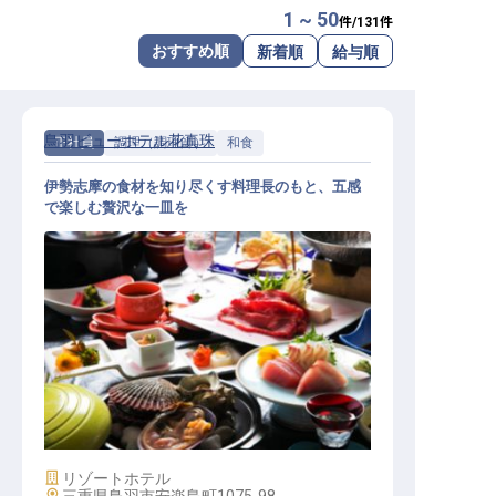
1 ~ 50
件/
131
件
転職サポートに申し込む
無料
おすすめ順
新着順
給与順
採用をお考えの企業様へ
鳥羽ビューホテル花真珠
正社員
調理（調理師）
和食
伊勢志摩の食材を知り尽くす料理長のもと、五感
で楽しむ贅沢な一皿を
和食調理│月給24万円以上／20代活
躍中／寮完備／従業員食堂あり
施設業態
リゾートホテル
勤務地