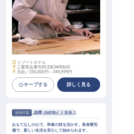
調理人
施設業態
リゾートホテル
勤務地
三重県志摩市阿児町神明660
給与
月給／250,000円～
349,999円
キープする
詳しく見る
都リゾート 志摩 ベイサイドテラス
契約社員
調理（調理師）
和食
おもてなしの心で、和食の技を活かす。単身寮完
備で、新しい生活を安心して始められます。