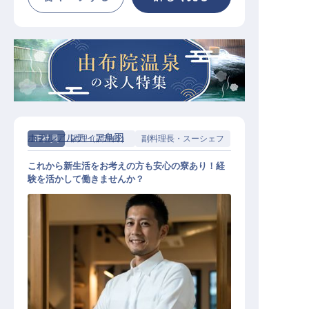
ホテルアルティア鳥羽
正社員
調理（調理師）
副料理長・スーシェフ
これから新生活をお考えの方も安心の寮あり！経
験を活かして働きませんか？
洋食副料理長候補