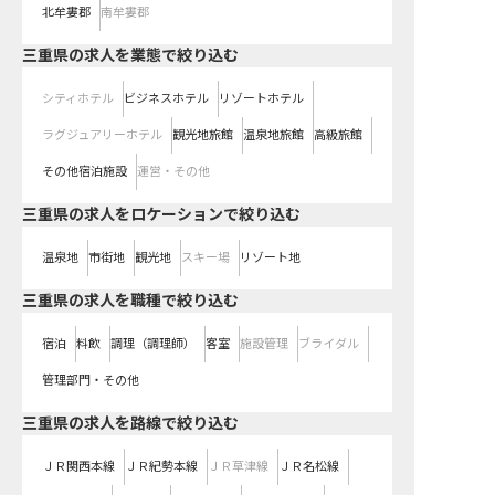
北牟婁郡
南牟婁郡
三重県の求人を業態で絞り込む
シティホテル
ビジネスホテル
リゾートホテル
ラグジュアリーホテル
観光地旅館
温泉地旅館
高級旅館
その他宿泊施設
運営・その他
三重県の求人をロケーションで絞り込む
温泉地
市街地
観光地
スキー場
リゾート地
三重県の求人を職種で絞り込む
宿泊
料飲
調理（調理師）
客室
施設管理
ブライダル
管理部門・その他
三重県
の求人を路線で絞り込む
ＪＲ関西本線
ＪＲ紀勢本線
ＪＲ草津線
ＪＲ名松線