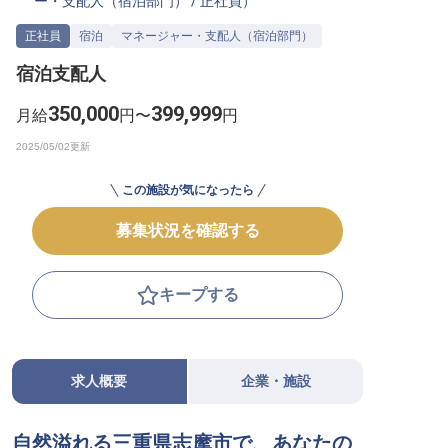
ー・支配人（宿泊部門）
/
正社員
）
転職サポートに申し込む
無料
正社員
宿泊
マネージャー・支配人（宿泊部門）
宿泊支配人
採用をお考えの企業様へ
350,000
399,999
月給
円〜
円
この施設が気になったら
募集状況を確認する
キープする
求人概要
企業・施設
自然溢れる三重県志摩市で、あなたの