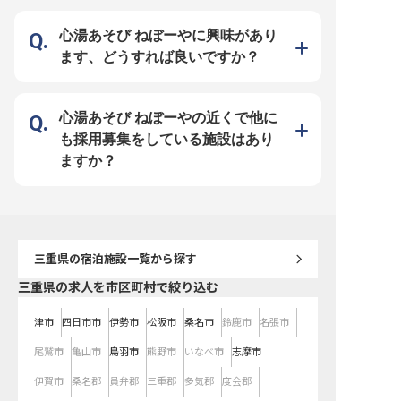
の心が、お客様の旅の思い出をより
情報です。
豊かなものにします。 お客様の笑
顔を直接感じられる、やりがいのあ
心湯あそび ねぼーやに興味があり
る環境です。 ーー【安心して長く
働ける環境とキャリアアップ】 社
ます、どうすれば良いですか？
会保険完備はもちろん、退職金制度
や施設利用割引など、長く安心して
働ける福利厚生を整えています。
特に、遠方からのご応募の方には寮
を完備しており、志摩市からの家賃
補助もございますので、新しい地で
心湯あそび ねぼーやの近くで他に
の生活もスムーズに始められます。
未経験の方も、調理師資格をお持ち
も採用募集をしている施設はあり
であれば歓迎。 経験豊富な先輩ス
タッフが丁寧に指導し、あなたの成
ますか？
長をサポート。 調理のプロとし
て、さらなるスキルアップを目指せ
る環境です。
三重県
の宿泊施設一覧から探す
三重県の求人を市区町村で絞り込む
津市
四日市市
伊勢市
松阪市
桑名市
鈴鹿市
名張市
尾鷲市
亀山市
鳥羽市
熊野市
いなべ市
志摩市
伊賀市
桑名郡
員弁郡
三重郡
多気郡
度会郡