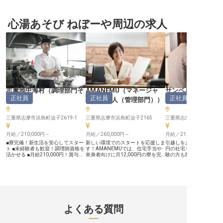
で心温まるおもてなしを】 伊勢市
ト受付、予約業務、フロント業務管
250,000円〜400,000
駅から徒歩3分、伊勢神宮外宮まで
理、シフト管理を担当していただき
用で、チェックイン・ア
徒歩5分という絶好のロケーショ
ます。旅館・ホテルでの実務経験を
予約業務、フロント業務
ン。 国内外から訪れるお客様に、
心湯あそび ねぼーや周辺の求人
活かし、心温まるサービスを提供し
ト管理など多岐にわたる
心地よい滞在をご提供するコンフォ
ましょう。普通自動車免許（AT限
せします。旅館・ホテル
ートホテル伊勢で、おもてなしの心
定可）、英会話ビジネスレベル以上
験をお持ちの方、ホスピ
を形にしませんか？ チェックイ
の方優遇。年齢・学歴不問です。ホ
神を大切にし、美しい環
ン・アウト業務や朝食サービスのご
スピタリティに情熱を持つあなたを
に興味がある方をお待ち
案内など、お客様との触れ合いを大
お待ちしています。※2024年08月
す。普通自動車免許（AT
切にしながら、伊勢の旅の思い出づ
26日時点の情報です
とビジネスレベルの英会
くりをサポート。 旅好きな方な
る方を優遇します。年齢
ら、お客様に地元の魅力をお伝えす
問、あなたの経験を活か
る喜びも感じられる環境です！ ー
しいおもてなしを提供す
ー【ワークライフバランスを大切に
一員になりませんか？※20
する職場環境】 常時2～3名体制で
月26日時点の情報です
志摩地中海村
（
調理部門そ
AMANEMU
（
マネージャ
サンペルラ志摩
残業は月4時間程度、ほぼ定時で帰
正社員
正社員
正社員
宅できるので、プライベートの時間
の他
）
ー・支配人（管理部門）
）
スタッフ
も充実。 夜勤後は必ず「明け休
み」があり、自社開発の眠りやすい
枕や仮眠室のシャワーで夜勤の負担
三重県志摩市浜島町迫子2619-1
三重県志摩市浜島町迫子2165
三重県志摩市磯部町的矢3
も軽減！ 借上げ社宅制度では家賃
半額＋転勤サポート手当（計95～
125％相当）の支援もあり、単身で
月給／210,000円～
月給／260,000円～
月給／211,371円～
も家族でも安心して働けます。 さ
■寮完備！新生活を安心してスター
新しい環境でのスタートを応援しま
引越しをお考えの方には月額
らに全国のグループホテルに年1回
ト ■未経験者も歓迎！調理師資格を
す！AMANEMUでは、住宅手当や
円の社宅をご用意してい
無料宿泊できる制度もあり、旅好き
活かせる ■月給210,000円！賞与年
単身者向けに月12,000円の寮を完
験の方も歓迎です！あた
な方には嬉しい特典です。 未経験
2回で安定 ■週休2日制、年間休日
備し、安心して新生活を始められま
でお客様に笑顔をお届け
からでもしっかりとしたキャリアパ
110日でプライベートも充実 ーー
す。年間休日108日で、自分の時間
か？月給210,000円以
スで成長できる環境をご用意してい
【心温まるおもてなしを食で表現す
を大切にしながら仕事にも全力投
をしっかりとお給与に反
ます！ ※2025年08月22日時点の情
る】 当施設では、お客様に心から
球。今回は、人事部門のマネージャ
的矢湾の雄大な景色を望
報です
寛いでいただくため、お食事にも深
ーとしてあなたの経験とスキルを活
ルラ志摩」は、9タイプ全
いこだわりを持っています。 ビュ
かしてみませんか？自分の裁量で働
ゾートホテルです。伊勢
ッフェレストラン「Taberna
けるやりがいのある環境で、さらな
の幸をふんだんに使用し
Azul」にて、新鮮な食材を活かし
るキャリアアップを目指しましょ
天ジャグジーや低温サウ
よくある質問
た地中海料理を中心に、お客様の記
う。コミュニケーション力や行動力
温泉大浴場でおもてなし
憶に残る一皿を提供してください。
を存分に発揮できるチャンスです。
す。※この求人は2022年
あなたの調理スキルと、おもてなし
※この求人は2024年7月10日時点の
点の情報です