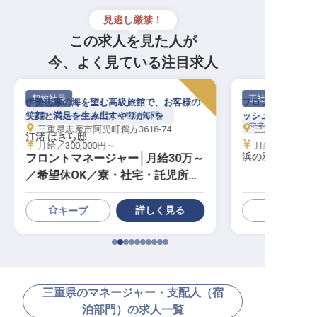
見逃し厳禁！
この求人を見た人が
今、よく見ている注目求人
契約社員
正社員
伊勢志摩の海を望む高級旅館で、お客様の
フロントマネージ
笑顔と満足を生み出すやりがいを
マネージャー・支配人（宿泊部門）
ッシュ休暇・個室
マネージャー・支
三重県志摩市阿児町鵜方3618-74
三重県鳥羽市相差
汀渚 ばさら邸
月給／300,000円～
月給／230,05
浜の雅亭 一井
フロントマネージャー│月給30万～
／希望休OK／寮・社宅・託児所あ
り
詳しく見る
キープ
三重県のマネージャー・支配人（宿
泊部門）の求人一覧