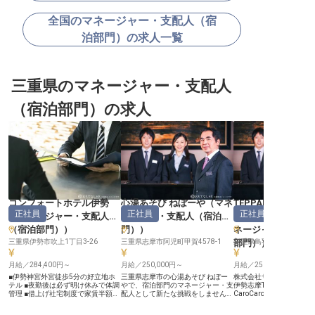
全国のマネージャー・支配人（宿
泊部門）の求人一覧
三重県のマネージャー・支配人
（宿泊部門）の求人
コンフォートホテル伊勢
心湯あそび ねぼーや
（
マネ
TEPPANオーベル
正社員
正社員
正社員
（
マネージャー・支配人
ージャー・支配人（宿泊部
CaroCaro 鳥羽浦
（宿泊部門）
）
門）
）
ネージャー・支配
三重県伊勢市吹上1丁目3-26
三重県志摩市阿児町甲賀4578-1
部門）
三重県鳥羽市浦村町222
）
月給／284,400円～
月給／250,000円～
月給／250,000円～
■伊勢神宮外宮徒歩5分の好立地ホ
三重県志摩市の心湯あそび ねぼー
株式会社サン・サービス
テル ■夜勤後は必ず明け休みで体調
やで、宿泊部門のマネージャー・支
伊勢志摩TEPPANオーベ
管理 ■借上げ社宅制度で家賃半額以
配人として新たな挑戦をしません
CaroCaro鳥羽浦別邸で
上支援 ■年1回無料宿泊体験で旅の
か？月給250,000円～400,000円の
のマネージャー・支配人
楽しさ実感！ ーー【伊勢の玄関口
正社員として、チェックイン・アウ
躍いただける方を募集し