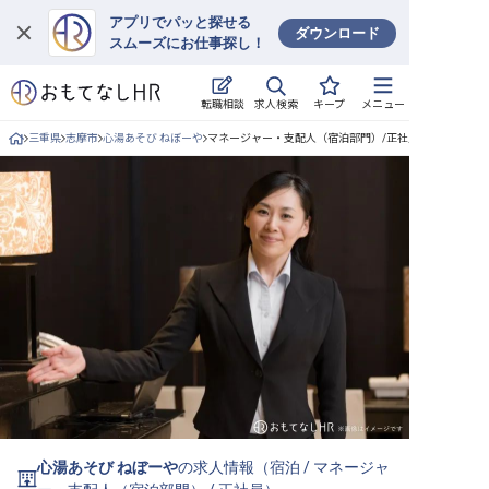
アプリでパッと探せる
ダウンロード
スムーズにお仕事探し！
ログイン
求人検索
転職相談
キープ
メニュー
求人・施設を探す
三重県
志摩市
心湯あそび ねぼーや
マネージャー・支配人（宿泊部門）/正社員の求人詳細
キープした求人
就職・転職 合同説明会
おもてなしHRについて
ご利用の流れ
よくある質問
ホテル・宿泊業界情報コラム
心湯あそび ねぼーや
の求人情報（
宿泊
/
マネージャ