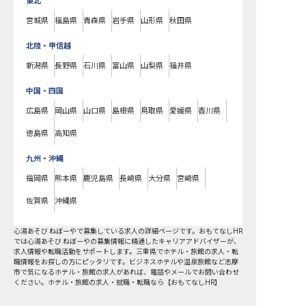
東北
宮城県
福島県
青森県
岩手県
山形県
秋田県
北陸・甲信越
新潟県
長野県
石川県
富山県
山梨県
福井県
中国・四国
広島県
岡山県
山口県
島根県
鳥取県
愛媛県
香川県
徳島県
高知県
九州・沖縄
福岡県
熊本県
鹿児島県
長崎県
大分県
宮崎県
佐賀県
沖縄県
心湯あそび ねぼーやで募集している求人の詳細ページです。おもてなしHR
では心湯あそび ねぼーやの募集情報に精通したキャリアアドバイザーが、
求人情報や転職活動をサポートします。三重県でホテル・旅館の求人・転
職情報をお探しの方にピッタリです。ビジネスホテルや温泉旅館など
志摩
市
で気になるホテル・旅館の求人があれば、電話やメールでお問い合わせ
ください。ホテル・旅館の求人・就職・転職なら【おもてなしHR】