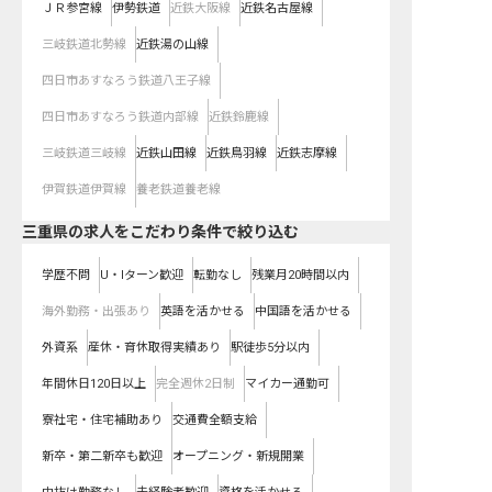
ＪＲ参宮線
伊勢鉄道
近鉄大阪線
近鉄名古屋線
三岐鉄道北勢線
近鉄湯の山線
四日市あすなろう鉄道八王子線
四日市あすなろう鉄道内部線
近鉄鈴鹿線
三岐鉄道三岐線
近鉄山田線
近鉄鳥羽線
近鉄志摩線
伊賀鉄道伊賀線
養老鉄道養老線
三重県の求人をこだわり条件で絞り込む
学歴不問
U・Iターン歓迎
転勤なし
残業月20時間以内
海外勤務・出張あり
英語を活かせる
中国語を活かせる
外資系
産休・育休取得実績あり
駅徒歩5分以内
年間休日120日以上
完全週休2日制
マイカー通勤可
寮社宅・住宅補助あり
交通費全額支給
新卒・第二新卒も歓迎
オープニング・新規開業