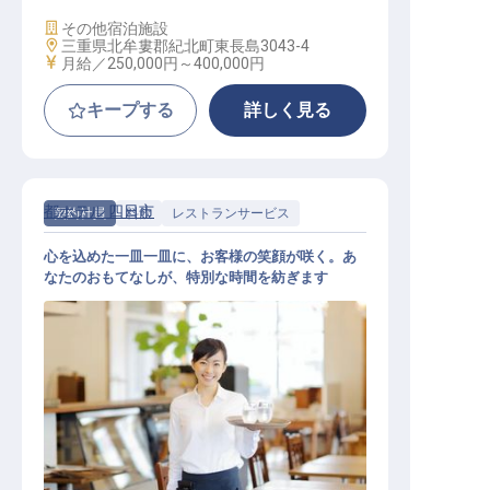
施設業態
その他宿泊施設
勤務地
三重県北牟婁郡紀北町東長島3043-4
給与
月給／250,000円～
400,000円
キープする
詳しく見る
都ホテル 四日市
契約社員
料飲
レストランサービス
心を込めた一皿一皿に、お客様の笑顔が咲く。あ
なたのおもてなしが、特別な時間を紡ぎます
レストランサービス