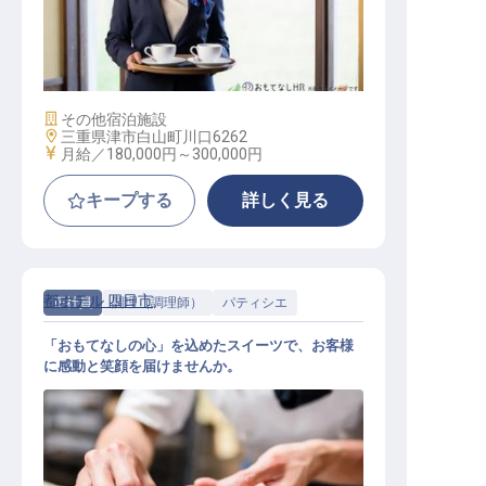
レストランサービス / 正社員
施設業態
その他宿泊施設
勤務地
三重県津市白山町川口6262
給与
月給／180,000円～
300,000円
キープする
詳しく見る
都ホテル 四日市
正社員
調理（調理師）
パティシエ
「おもてなしの心」を込めたスイーツで、お客様
に感動と笑顔を届けませんか。