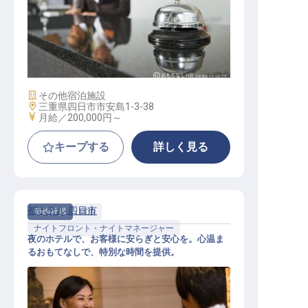
フロントナイトスタッフ
施設業態
その他宿泊施設
勤務地
三重県四日市市安島1-3-38
給与
月給／200,000円～
キープする
詳しく見る
都ホテル 四日市
契約社員
宿泊
ナイトフロント・ナイトマネージャー
夜のホテルで、お客様に安らぎと安心を。心温ま
るおもてなしで、特別な時間を提供。