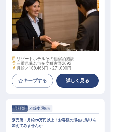
リゾートホテルのフロント夜勤スタ
ッフ
施設業態
リゾートホテル
その他宿泊施設
勤務地
三重県桑名市多度町古野2692
給与
月給／188,466円～
271,000円
キープする
詳しく見る
鳥羽グランドホテル
正社員
宿泊
車両
寮完備・月給20万円以上！お客様の滞在に彩りを
加えてみませんか