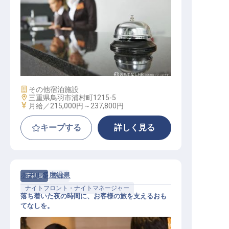
サービス総合職（フロント係）
施設業態
その他宿泊施設
勤務地
三重県鳥羽市浦村町1215-5
給与
月給／215,000円～
237,800円
キープする
詳しく見る
ホテル多度温泉
正社員
宿泊
ナイトフロント・ナイトマネージャー
落ち着いた夜の時間に、お客様の旅を支えるおも
てなしを。