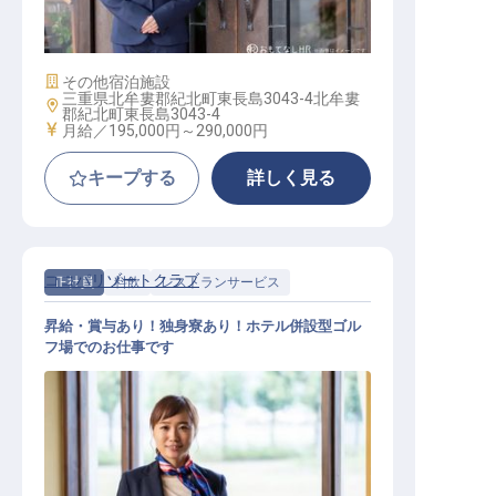
ヴィラスタッフ
施設業態
その他宿泊施設
三重県北牟婁郡紀北町東長島3043-4北牟婁
勤務地
郡紀北町東長島3043-4
給与
月給／195,000円～
290,000円
キープする
詳しく見る
ココパリゾートクラブ
正社員
料飲
レストランサービス
昇給・賞与あり！独身寮あり！ホテル併設型ゴル
フ場でのお仕事です