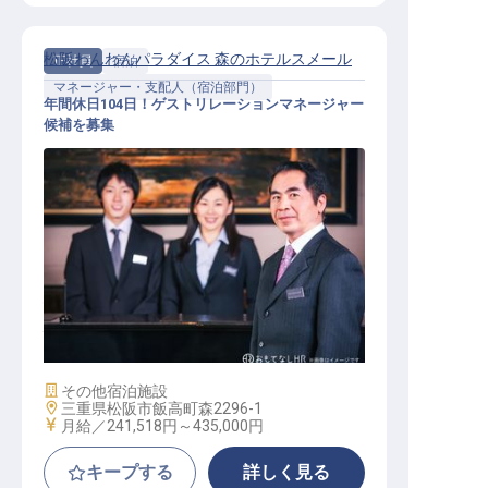
松阪わんわんパラダイス 森のホテルスメール
正社員
宿泊
マネージャー・支配人（宿泊部門）
年間休日104日！ゲストリレーションマネージャー
候補を募集
ゲストリレーションマネージャー候
補
施設業態
その他宿泊施設
勤務地
三重県松阪市飯高町森2296-1
給与
月給／241,518円～
435,000円
キープする
詳しく見る