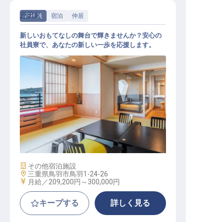
戸田家
正社員
宿泊
仲居
新しいおもてなしの舞台で輝きませんか？安心の
社員寮で、あなたの新しい一歩を応援します。
客室係（仲居）
施設業態
その他宿泊施設
勤務地
三重県鳥羽市鳥羽1-24-26
給与
月給／209,200円～
300,000円
キープする
詳しく見る