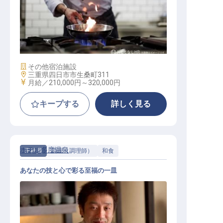
キッチンスタッフ
施設業態
その他宿泊施設
勤務地
三重県四日市市生桑町311
給与
月給／210,000円～
320,000円
キープする
詳しく見る
ホテル多度温泉
正社員
調理（調理師）
和食
あなたの技と心で彩る至福の一皿