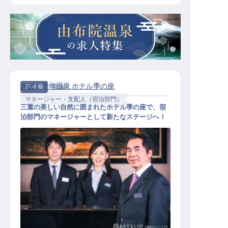
きほく千年温泉 ホテル季の座
正社員
宿泊
マネージャー・支配人（宿泊部門）
三重の美しい自然に囲まれたホテル季の座で、宿
泊部門のマネージャーとして新たなステージへ！
マネージャー・支配人（宿泊部門）