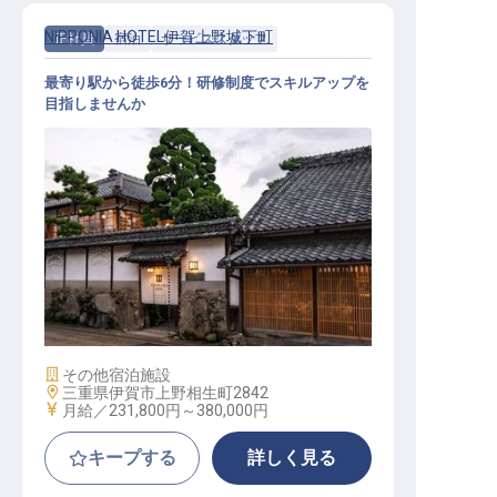
NIPPONIA HOTEL伊賀上野城下町
正社員
宿泊
サービススタッフ
最寄り駅から徒歩6分！研修制度でスキルアップを
目指しませんか
宿泊施設スタッフ
施設業態
その他宿泊施設
勤務地
三重県伊賀市上野相生町2842
給与
月給／231,800円～
380,000円
キープする
詳しく見る