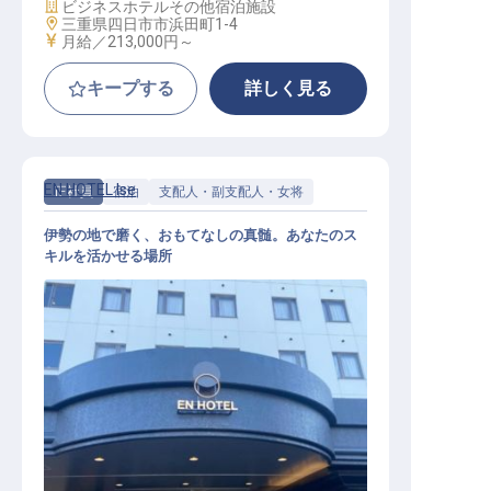
施設業態
ビジネスホテル
その他宿泊施設
勤務地
三重県四日市市浜田町1-4
給与
月給／213,000円～
キープする
詳しく見る
EN HOTEL Ise
正社員
宿泊
支配人・副支配人・女将
伊勢の地で磨く、おもてなしの真髄。あなたのス
キルを活かせる場所
副支配人