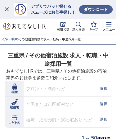
アプリでパッと探せる
ダウンロード
スムーズにお仕事探し！
ログイン
求人検索
転職相談
キープ
メニュー
求人・施設を探す
三重県
その他宿泊施設の求人・転職・中途採用一覧
キープした求人
三重県 / その他宿泊施設 求人・転職・中
途採用一覧
就職・転職 合同説明会
おもてなしHRでは、三重県 / その他宿泊施設の宿泊
業界のお仕事を多数ご紹介いたします。
おもてなしHRについて
フロント・料飲など
選択
職種
ご利用の流れ
全国または市区町村など
選択
勤務地
よくある質問
給与・雇用形態・寮社宅あり など
選択
ホテル・宿泊業界情報コラム
こだわり
1 ~ 50
件/
83
件