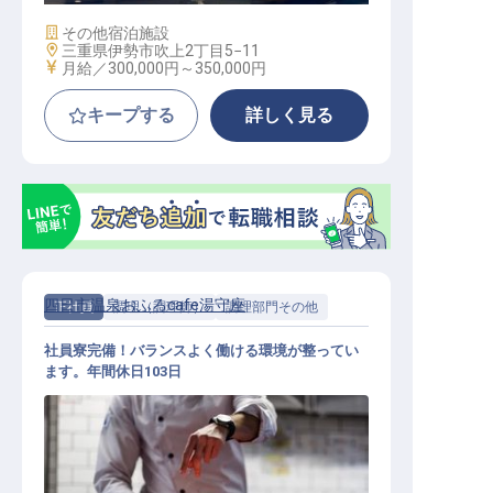
施設業態
その他宿泊施設
勤務地
三重県伊勢市吹上2丁目5−11
給与
月給／300,000円～
350,000円
キープする
詳しく見る
四日市温泉おふろcafe湯守座
正社員
調理（調理師）
調理部門その他
社員寮完備！バランスよく働ける環境が整ってい
ます。年間休日103日