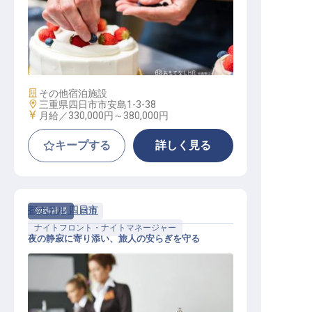
パティシエ
施設業態
その他宿泊施設
勤務地
三重県四日市市安島1-3-38
給与
月給／330,000円～
380,000円
キープする
詳しく見る
都ホテル 四日市
契約社員
宿泊
ナイトフロント・ナイトマネージャー
夜の静寂に寄り添い、旅人の安らぎを守る