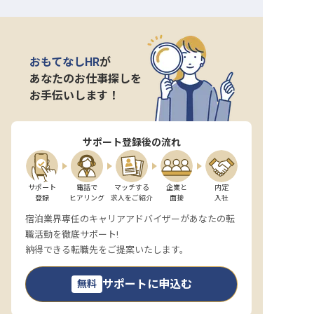
おもてなしHR
が
あなたのお仕事探しを
お手伝いします！
サポート登録後の流れ
サポート

電話で

マッチする

企業と

内定

登録
ヒアリング
求人をご紹介
面接
入社
宿泊業界専任のキャリアアドバイザーがあなたの転
職活動を徹底サポート!
納得できる転職先をご提案いたします。
サポートに申込む
無料