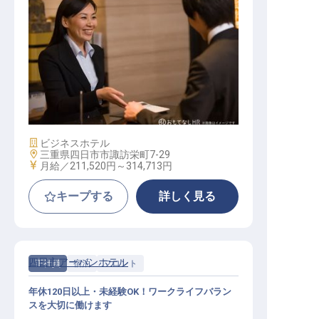
転職サポートに申し込む
無料
採用をお考えの企業様へ
ナイト（夜勤）フロントスタッフ
施設業態
ビジネスホテル
勤務地
三重県四日市市諏訪栄町7-29
給与
月給／211,520円～
314,713円
キープする
詳しく見る
四日市アーバンホテル
正社員
宿泊
フロント
年休120日以上・未経験OK！ワークライフバラン
スを大切に働けます