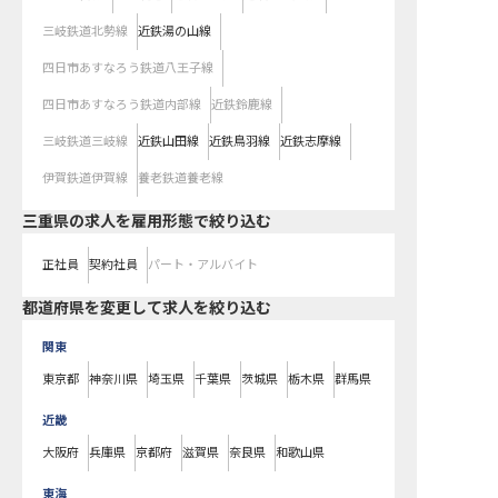
三岐鉄道北勢線
近鉄湯の山線
四日市あすなろう鉄道八王子線
四日市あすなろう鉄道内部線
近鉄鈴鹿線
三岐鉄道三岐線
近鉄山田線
近鉄鳥羽線
近鉄志摩線
伊賀鉄道伊賀線
養老鉄道養老線
三重県の求人を雇用形態で絞り込む
正社員
契約社員
パート・アルバイト
都道府県を変更して求人を絞り込む
関東
東京都
神奈川県
埼玉県
千葉県
茨城県
栃木県
群馬県
近畿
大阪府
兵庫県
京都府
滋賀県
奈良県
和歌山県
東海