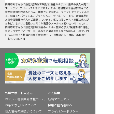
四日市あすなろう鉄道内部線(三重県内)沿線
のホテル・旅館の求人一覧で
す。ラグジュアリーホテルやビジネスホテル、老舗旅館や温泉旅館などの
様々な宿泊施設はもちろん、仲居さんや支配人、フロントやコンシェルジ
ュ、料理長やパティシエ、ブライダルコーディネーターまで、宿泊業界の
あらゆる職種の求人をご用意しています。気になるホテル・旅館の求人が
あれば、まずはご登録いただくか電話やメールでお問い合わせください。
四日市あすなろう鉄道内部線沿線のホテル・旅館の求人/採用情報に精通し
たキャリアアドバイザーが、あなたに最適な求人をご紹介いたします。四
日市あすなろう鉄道内部線沿線のホテル・旅館の求人・就職・転職なら
【おもてなしHR】
転職サポート申込み
求人検索
ホテル・宿泊業界情報コラム
転職マニュアル
おもてなしHRについて
採用ご担当者様へ
個人情報の取扱いについて
プライバシーポリシー