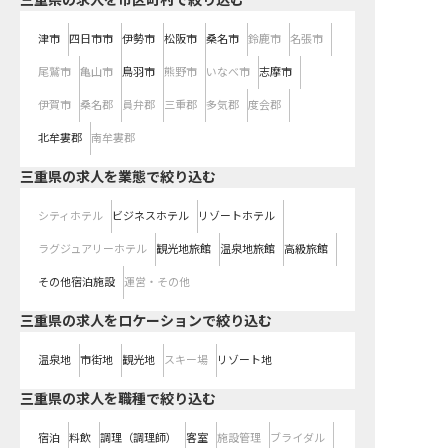
三重県の求人を市区町村で絞り込む
津市
四日市市
伊勢市
松阪市
桑名市
鈴鹿市
名張市
尾鷲市
亀山市
鳥羽市
熊野市
いなべ市
志摩市
伊賀市
桑名郡
員弁郡
三重郡
多気郡
度会郡
北牟婁郡
南牟婁郡
三重県の求人を業態で絞り込む
シティホテル
ビジネスホテル
リゾートホテル
ラグジュアリーホテル
観光地旅館
温泉地旅館
高級旅館
その他宿泊施設
運営・その他
三重県の求人をロケーションで絞り込む
温泉地
市街地
観光地
スキー場
リゾート地
三重県の求人を職種で絞り込む
宿泊
料飲
調理（調理師）
客室
施設管理
ブライダル