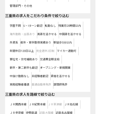
管理部門・その他
三重県の求人をこだわり条件で絞り込む
学歴不問
U・Iターン歓迎
転勤なし
残業月20時間以内
海外勤務・出張あり
英語を活かせる
中国語を活かせる
外資系
産休・育休取得実績あり
駅徒歩5分以内
年間休日120日以上
完全週休2日制
マイカー通勤可
寮社宅・住宅補助あり
交通費全額支給
新卒・第二新卒も歓迎
オープニング・新規開業
中抜け勤務なし
未経験者歓迎
資格を活かせる
実務経験者優遇
普通自動車免許
調理師免許
三重県
の求人を路線で絞り込む
ＪＲ関西本線
ＪＲ紀勢本線
ＪＲ草津線
ＪＲ名松線
ＪＲ参宮線
伊勢鉄道
近鉄大阪線
近鉄名古屋線