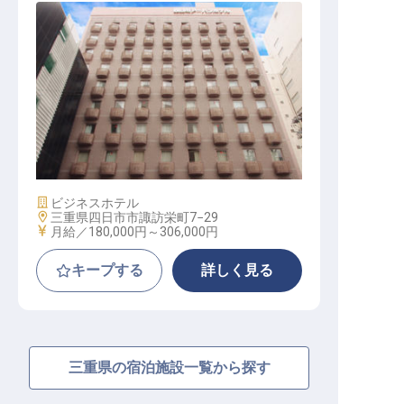
フロント / 正社員
施設業態
ビジネスホテル
勤務地
三重県四日市市諏訪栄町7−29
給与
月給／180,000円～
306,000円
キープする
詳しく見る
三重県の宿泊施設一覧から探す