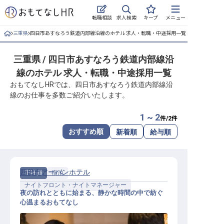
求人検索
転職相談
キープ
メニュー
三重県
四日市あすなろう鉄道内部線沿線のホテル 求人・転職・中途採用一覧
ログイン
三重県 / 四日市あすなろう鉄道内部線沿
求人・施設を探す
線のホテル 求人・転職・中途採用一覧
キープした求人
おもてなしHRでは、四日市あすなろう鉄道内部線沿
線のお仕事を多数ご紹介いたします。
就職・転職 合同説明会
1 ~ 2
件/
2
件
おもてなしHRについて
おすすめ順
新着順
給与順
ご利用の流れ
四日市アーバンホテル
正社員
宿泊
よくある質問
ナイトフロント・ナイトマネージャー
夜の訪れとともに始まる、静かな時間の中で紡ぐ
ホテル・宿泊業界情報コラム
心温まるおもてなし