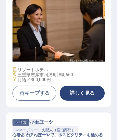
宿泊部門 マネージャー
施設業態
リゾートホテル
勤務地
三重県志摩市阿児町神明660
給与
月給／300,000円～
キープする
詳しく見る
心湯あそび ねぼーや
正社員
宿泊
マネージャー・支配人（宿泊部門）
心湯あそび ねぼーやで、ホスピタリティを極める