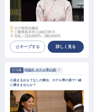
仲居 / 正社員
施設業態
その他宿泊施設
勤務地
三重県鳥羽市小浜町239-9
給与
月給／220,000円～
280,000円
キープする
詳しく見る
きほく千年温泉 ホテル季の座
正社員
宿泊
サービススタッフ
心温まるおもてなしの舞台、ホテル季の座で一緒
に輝きませんか？