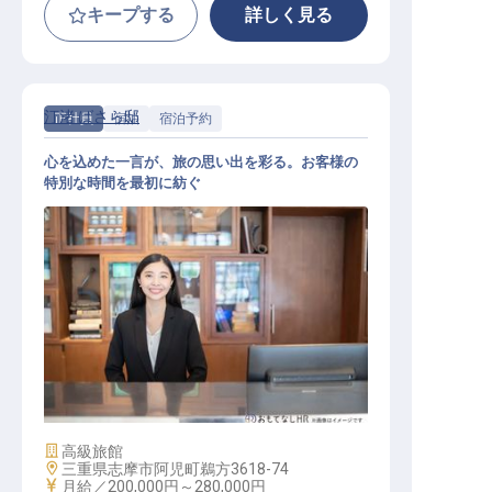
キープする
詳しく見る
汀渚 ばさら邸
正社員
宿泊
宿泊予約
心を込めた一言が、旅の思い出を彩る。お客様の
特別な時間を最初に紡ぐ
予約受付
施設業態
高級旅館
勤務地
三重県志摩市阿児町鵜方3618-74
給与
月給／200,000円～
280,000円