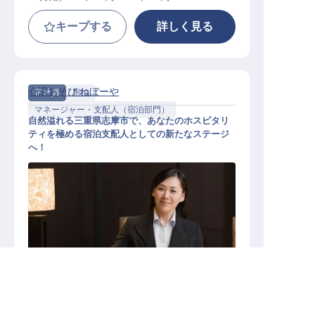
キープする
詳しく見る
心湯あそび ねぼーや
正社員
宿泊
マネージャー・支配人（宿泊部門）
自然溢れる三重県志摩市で、あなたのホスピタリ
ティを極める宿泊支配人としての新たなステージ
へ！
宿泊支配人
求人を紹介してもらう