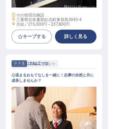
施設業態
その他宿泊施設
勤務地
三重県北牟婁郡紀北町東長島3043-4
給与
月給／215,000円～
237,800円
キープする
詳しく見る
心湯あそび ねぼーや
正社員
宿泊
フロント
心温まるおもてなしを一緒に！志摩の自然と共に
成長しませんか？