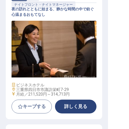
ナイトフロント・ナイトマネージャー
夜の訪れとともに始まる、静かな時間の中で紡ぐ
心温まるおもてなし
ナイト（夜勤）フロントスタッフ
施設業態
ビジネスホテル
勤務地
三重県四日市市諏訪栄町7-29
給与
月給／211,520円～
314,713円
キープする
詳しく見る