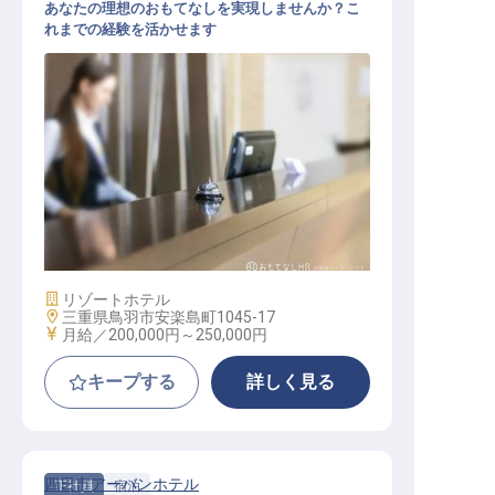
あなたの理想のおもてなしを実現しませんか？こ
れまでの経験を活かせます
フロント
施設業態
リゾートホテル
勤務地
三重県鳥羽市安楽島町1045-17
給与
月給／200,000円～
250,000円
キープする
詳しく見る
四日市アーバンホテル
正社員
宿泊