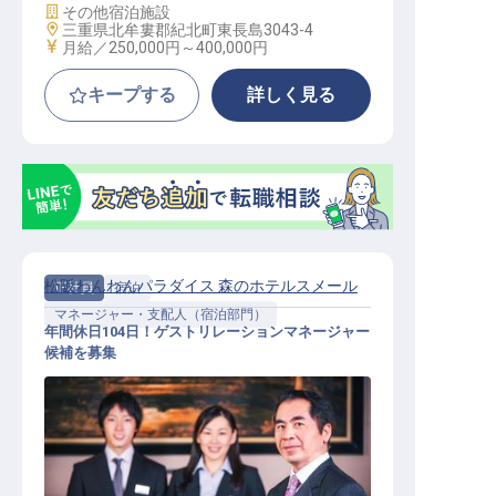
施設業態
その他宿泊施設
勤務地
三重県北牟婁郡紀北町東長島3043-4
給与
月給／250,000円～
400,000円
キープする
詳しく見る
松阪わんわんパラダイス 森のホテルスメール
正社員
宿泊
マネージャー・支配人（宿泊部門）
年間休日104日！ゲストリレーションマネージャー
候補を募集