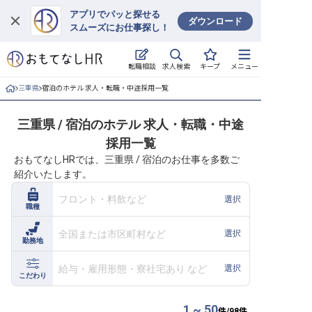
アプリでパッと探せる
ダウンロード
スムーズにお仕事探し！
ログイン
求人検索
転職相談
キープ
メニュー
求人・施設を探す
三重県
宿泊のホテル 求人・転職・中途採用一覧
キープした求人
三重県 / 宿泊のホテル 求人・転職・中途
採用一覧
就職・転職 合同説明会
おもてなしHRでは、三重県 / 宿泊のお仕事を多数ご
紹介いたします。
おもてなしHRについて
フロント・料飲など
選択
職種
ご利用の流れ
全国または市区町村など
選択
勤務地
よくある質問
給与・雇用形態・寮社宅あり など
選択
ホテル・宿泊業界情報コラム
こだわり
1 ~ 50
件/
98
件