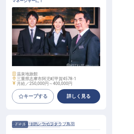
マネージャーに！
マネージャー・支配人（宿泊部門）
施設業態
温泉地旅館
勤務地
三重県志摩市阿児町甲賀4578-1
給与
月給／250,000円～
400,000円
キープする
詳しく見る
ウィスタリアンライフクラブ鳥羽
正社員
宿泊
フロント