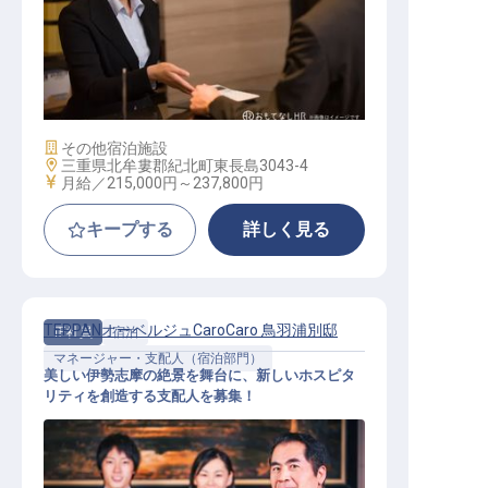
サービス総合職（接客係）
施設業態
その他宿泊施設
勤務地
三重県北牟婁郡紀北町東長島3043-4
給与
月給／215,000円～
237,800円
キープする
詳しく見る
TEPPANオーベルジュCaroCaro 鳥羽浦別邸
正社員
宿泊
マネージャー・支配人（宿泊部門）
美しい伊勢志摩の絶景を舞台に、新しいホスピタ
リティを創造する支配人を募集！