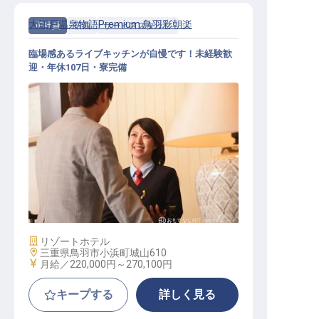
大江戸温泉物語Premium 鳥羽彩朝楽
正社員
宿泊
サービススタッフ
臨場感あるライブキッチンが自慢です！未経験歓
迎・年休107日・寮完備
サービススタッフ / 正社員
施設業態
リゾートホテル
勤務地
三重県鳥羽市小浜町城山610
給与
月給／220,000円～
270,100円
キープする
詳しく見る