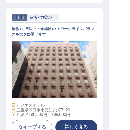
四日市アーバンホテル
正社員
宿泊
フロント
年休120日以上・未経験OK！ワークライフバラン
スを大切に働けます
フロント / 正社員
施設業態
ビジネスホテル
勤務地
三重県四日市市諏訪栄町7−29
給与
月給／180,000円～
306,000円
キープする
詳しく見る