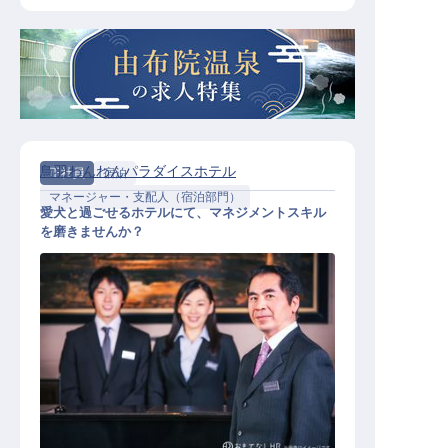
鳥羽わんわんパラダイスホテル
正社員
宿泊
マネージャー・支配人（宿泊部門）
愛犬と過ごせるホテルにて、マネジメントスキル
を磨きませんか？
ゲストリレーションマネージャー候
補