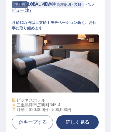
HOTEL GLOBAL VIEW 津（ホテル グローバル
正社員
宿泊
支配人・副支配人・女将
ビュー 津）
月給32万円以上支給！モチベーション高く、お仕
事に取り組めます
宿泊支配人
施設業態
ビジネスホテル
勤務地
三重県津市広明町345-4
給与
月給／320,000円～
500,000円
キープする
詳しく見る