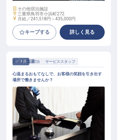
施設業態
その他宿泊施設
勤務地
三重県鳥羽市小浜町272
給与
月給／241,518円～
435,000円
キープする
詳しく見る
Villa お伽噺
正社員
宿泊
サービススタッフ
心温まるおもてなしで、お客様の笑顔を引き出す
場所で働きませんか？
サービス総合職（接客係）