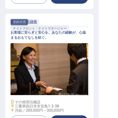
都ホテル 四日市
契約社員
宿泊
ナイトフロント・ナイトマネージャー
お客様に安らぎと安心を。あなたの経験が、心温
まるおもてなしを紡ぐ。
フロントナイトスタッフ
施設業態
その他宿泊施設
勤務地
三重県四日市市安島1-3-38
給与
月給／200,000円～
300,000円