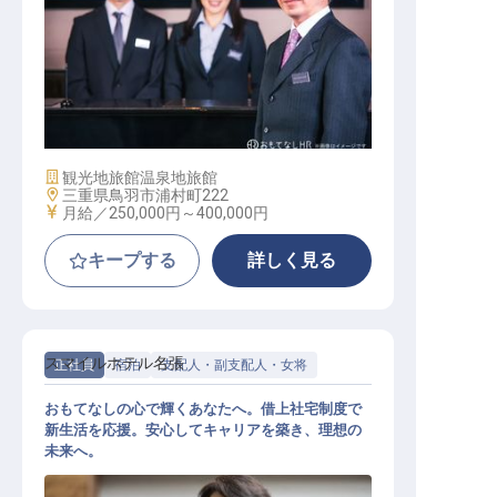
マネージャー・支配人（宿泊部門）
施設業態
観光地旅館
温泉地旅館
勤務地
三重県鳥羽市浦村町222
給与
月給／250,000円～
400,000円
キープする
詳しく見る
スマイルホテル名張
正社員
宿泊
支配人・副支配人・女将
おもてなしの心で輝くあなたへ。借上社宅制度で
新生活を応援。安心してキャリアを築き、理想の
未来へ。