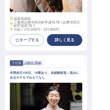
サービス総合職（フロント係）
施設業態
温泉地旅館
三重県志摩市阿児町甲賀4578-1志摩市阿児
勤務地
町甲賀4578-1
給与
月給／215,000円～
237,800円
キープする
詳しく見る
鳥羽グランドホテル
正社員
宿泊
仲居
年間休日105日。1R寮あり。未経験歓迎！高台に
あるホテルでおもてなし