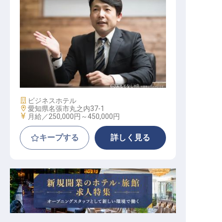
ホテル副支配人・マネージャー候補
施設業態
ビジネスホテル
勤務地
愛知県名張市丸之内37-1
給与
月給／250,000円～
450,000円
キープする
詳しく見る