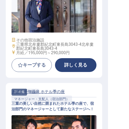
ヴィラスタッフ
施設業態
その他宿泊施設
三重県北牟婁郡紀北町東長島3043-4北牟婁
勤務地
郡紀北町東長島3043-4
給与
月給／195,000円～
290,000円
キープする
詳しく見る
きほく千年温泉 ホテル季の座
正社員
宿泊
マネージャー・支配人（宿泊部門）
三重の美しい自然に囲まれたホテル季の座で、宿
泊部門のマネージャーとして新たなステージへ！