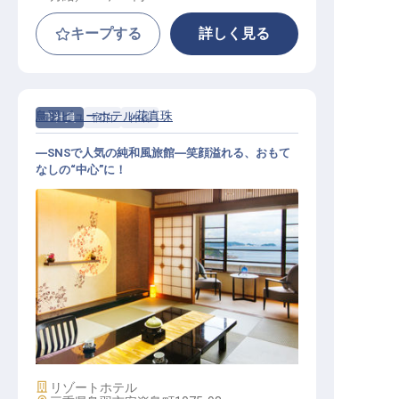
キープする
詳しく見る
鳥羽ビューホテル花真珠
正社員
宿泊
仲居
―SNSで人気の純和風旅館―笑顔溢れる、おもて
なしの“中心”に！
仲居│20代活躍中／寮完備／従業員
食堂あり
施設業態
リゾートホテル