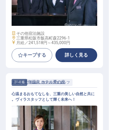
ゲストリレーションマネージャー候
補
施設業態
その他宿泊施設
勤務地
三重県松阪市飯高町森2296-1
給与
月給／241,518円～
435,000円
キープする
詳しく見る
きほく千年温泉 ホテル季の座
正社員
宿泊
サービススタッフ
心温まるおもてなしを、三重の美しい自然と共に
。ヴィラスタッフとして輝く未来へ！