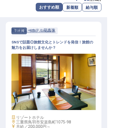
転職サポートに申し込む
おすすめ順
新着順
給与順
無料
採用をお考えの企業様へ
鳥羽ビューホテル花真珠
正社員
宿泊
フロント
SNSで話題◎旅館文化とトレンドを発信！旅館の
魅力をお届けしませんか？
フロント│20代活躍中／寮完備／従
業員食堂あり
施設業態
リゾートホテル
勤務地
三重県鳥羽市安楽島町1075-98
給与
月給／200,000円～