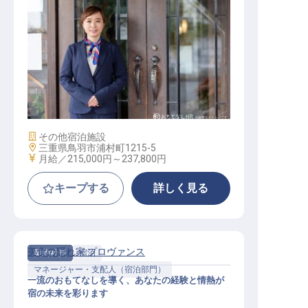
サービス総合職（接客係）
施設業態
その他宿泊施設
勤務地
三重県鳥羽市浦村町1215-5
給与
月給／215,000円～
237,800円
キープする
詳しく見る
美食の隠れ家 プロヴァンス
契約社員
宿泊
マネージャー・支配人（宿泊部門）
一流のおもてなしを導く、あなたの経験と情熱が
宿の未来を彩ります