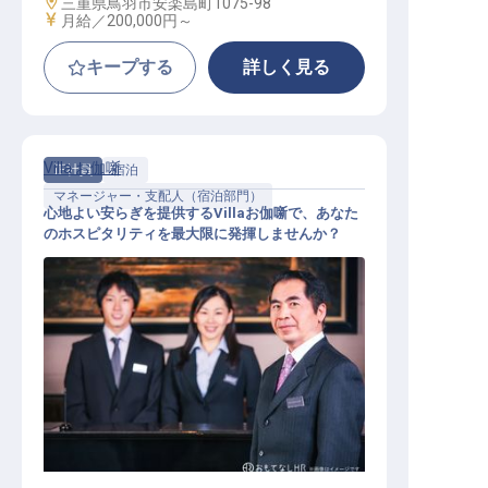
勤務地
三重県鳥羽市安楽島町1075-98
給与
月給／200,000円～
キープする
詳しく見る
Villa お伽噺
正社員
宿泊
マネージャー・支配人（宿泊部門）
心地よい安らぎを提供するVillaお伽噺で、あなた
のホスピタリティを最大限に発揮しませんか？
マネージャー・支配人（宿泊部門）