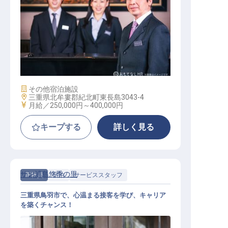
マネージャー・支配人（宿泊部門）
施設業態
その他宿泊施設
勤務地
三重県北牟婁郡紀北町東長島3043-4
給与
月給／250,000円～
400,000円
キープする
詳しく見る
サン浦島悠季の里
正社員
宿泊
サービススタッフ
三重県鳥羽市で、心温まる接客を学び、キャリア
を築くチャンス！