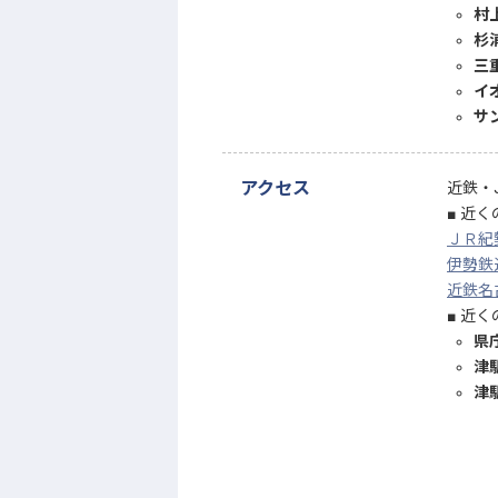
村
杉
三重
イ
サ
アクセス
近鉄・
近く
ＪＲ紀
伊勢鉄
近鉄名
近く
県
津
津