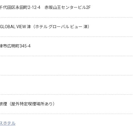
千代田区永田町2-12-4 赤坂山王センタービル2F
L GLOBAL VIEW 津（ホテル グローバル ビュー 津）
市広明町345-4
禁煙（屋外特定喫煙場所あり）
スホテル