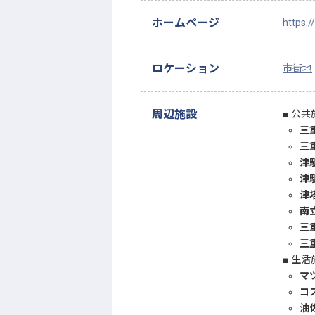
ホームページ
https:/
ロケーション
市街地
周辺施設
公共
三
三
津
津
津
南
三
三
生活
マ
コ
油