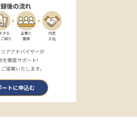
登録後の流れ
チする

企業と

内定

をご紹介
面接
入社
ャリアアドバイザーが
動を徹底サポート!
をご提案いたします。
ポートに申込む