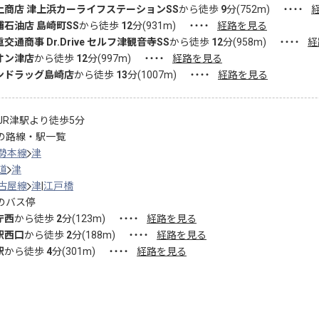
上商店 津上浜カーライフステーションSS
から徒歩
9
分(
752
m)
・・・・
浦石油店 島崎町SS
から徒歩
12
分(
931
m)
・・・・
経路を見る
交通商事 Dr.Drive セルフ津観音寺SS
から徒歩
12
分(
958
m)
・・・・
経
オン津店
から徒歩
12
分(
997
m)
・・・・
経路を見る
ンドラッグ島崎店
から徒歩
13
分(
1007
m)
・・・・
経路を見る
JR津駅より徒歩5分
の路線・駅一覧
勢本線
津
道
津
古屋線
津
江戸橋
のバス停
庁西
から徒歩
2
分(
123
m)
・・・・
経路を見る
駅西口
から徒歩
2
分(
188
m)
・・・・
経路を見る
駅
から徒歩
4
分(
301
m)
・・・・
経路を見る