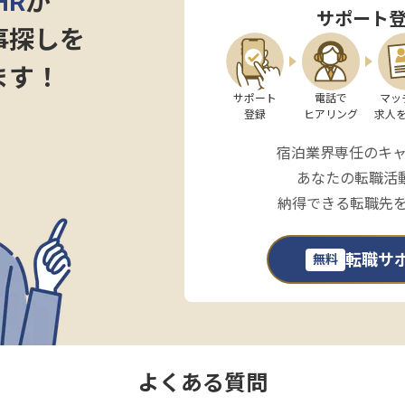
HR
が
サポート
事探しを
ます！
サポート

電話で

マッ
登録
ヒアリング
求人
宿泊業界専任のキ
あなたの転職活
納得できる転職先
転職サ
無料
よくある質問