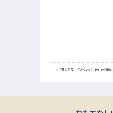
※
『周辺施設』
『近くのバス停』
の利用に