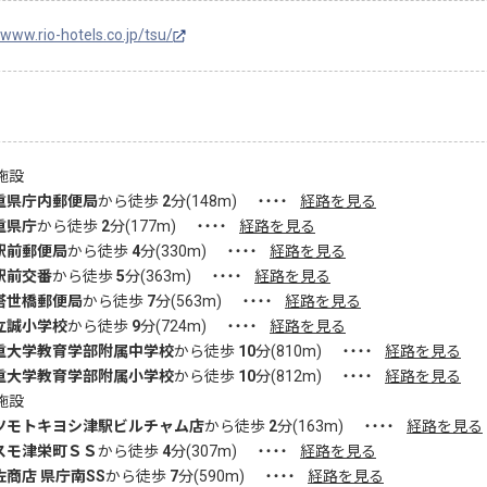
/www.rio-hotels.co.jp/tsu/
施設
重県庁内郵便局
から徒歩
2
分(
148
m)
・・・・
経路を見る
重県庁
から徒歩
2
分(
177
m)
・・・・
経路を見る
駅前郵便局
から徒歩
4
分(
330
m)
・・・・
経路を見る
駅前交番
から徒歩
5
分(
363
m)
・・・・
経路を見る
塔世橋郵便局
から徒歩
7
分(
563
m)
・・・・
経路を見る
立誠小学校
から徒歩
9
分(
724
m)
・・・・
経路を見る
重大学教育学部附属中学校
から徒歩
10
分(
810
m)
・・・・
経路を見る
重大学教育学部附属小学校
から徒歩
10
分(
812
m)
・・・・
経路を見る
施設
ツモトキヨシ津駅ビルチャム店
から徒歩
2
分(
163
m)
・・・・
経路を見る
スモ津栄町ＳＳ
から徒歩
4
分(
307
m)
・・・・
経路を見る
佐商店 県庁南SS
から徒歩
7
分(
590
m)
・・・・
経路を見る