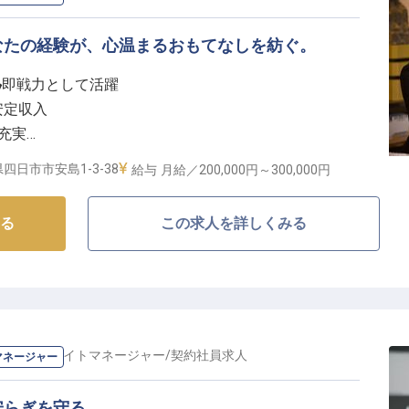
なたの経験が、心温まるおもてなしを紡ぐ。
し即戦力として活躍
フ
で安定収入
充実
立地
四日市市安島1-3-38
給与
月給／200,000円～
300,000円
しを】
る
この求人を詳しくみる
う、温かい笑顔と細やかな気配りでサポートするお仕事
応はもちろん、宿泊に関するお問い合わせへの対応、ロ
わたる業務を通じてお客様の快適な滞在を支えます。
様にとって忘れられない思い出となるでしょう。
ロント・ナイトマネージャー
/
契約社員
求人
マネージャー
築く】
存分に活かせる環境です。
安らぎを守る