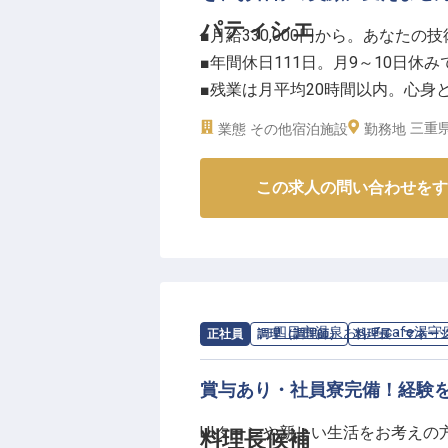
担を軽減。
パティシエ
■月給330,000円から。あなた
未経験の方でも、先輩スタッフが
■年間休日111日。月9～10日休
客様の「ありがとう」が直接聞け
■残業は月平均20時間以内。心身
せんか。
■従業員食堂や制服貸与。働きや
※2025年10月02日時点の情報です
三重県
業態
その他宿泊施設
勤務地
ーー【お客様の心に残る感動を創
この求人の問い合わせをす
パティシエとして、お客様の特別
るスイーツを手掛けていただきま
一つひとつの作品に心を込め、最
おもてなしの精神を大切にし、お
残る味わいを追求してください。
あなたの創造性が、多くの笑顔を
求人情報：
四日市温泉おふろcafe湯守
正社員
調理（調理師）
料理長・マネー
ーー【安定した環境でキャリアを
賞与あり・社員寮完備！経験
安定した月給に加え、昇給・賞与
UIターンや新しい生活をお考えの
料理長候補
年間休日111日、残業も月平均2