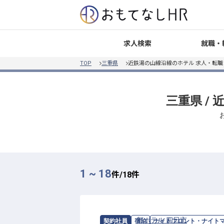
就職・
求人検索
TOP
三重県
近鉄湯の山線沿線のホテル 求人・転
三重県 /
1 ~ 18
件/
18
件
求人情報：
都ホテル 四日市
の
ナイトフ
契約社員
宿泊
ナイトフロント・ナイト