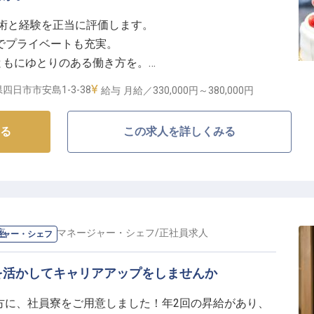
の技術と経験を正当に評価します。
丁寧に指導し、着実にスキルアップできる環境です。お
みでプライベートも充実。
る、やりがいのある職場で、あなたのキャリアを築きま
ともにゆとりのある働き方を。
すい環境が整っています。
四日市市安島1-3-38
給与
月給／330,000円～
380,000円
造するお仕事】
る
この求人を詳しくみる
な日を彩るデザートや、日々のカフェタイムを豊かにす
す。
高の笑顔と感動をお届けすることが私たちの喜びです。
客様にとって忘れられない思い出となるような、記憶に
生み出します。
座
の
料理長・マネージャー・シェフ
/
正社員
求人
ジャー・シェフ
築き、成長できる場所】
を活かしてキャリアアップをしませんか
であなたの頑張りをしっかり評価します。
方に、社員寮をご用意しました！年2回の昇給があり、
0時間以内と、プライベートの時間も大切にできる環境で