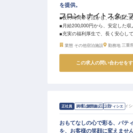
を提供。
フロントナイトスタッ
■夜の時間帯を活かし、お客様に
■月給200,000円から、安定した
■充実の福利厚生で、長く安心し
■未経験からでも挑戦可能、成長
三重県
業態
その他宿泊施設
勤務地
ーー【お客様の安らぎを支える、
この求人の問い合わせをす
夜のホテルで、お客様が安心して
ェックイン・チェックアウト対応
し、快適な滞在をサポート。
静かな時間だからこそ、一人ひと
りがいを感じられます。お客様の
求人情報：
都ホテル 四日市
の
パティシ
正社員
調理（調理師）
パティシエ
ーー【安心して長く働ける、充実
当ホテルでは、スタッフが安心し
おもてなしの心で彩る、パテ
整えています。社会保険完備はも
を、お客様の笑顔に変えませ