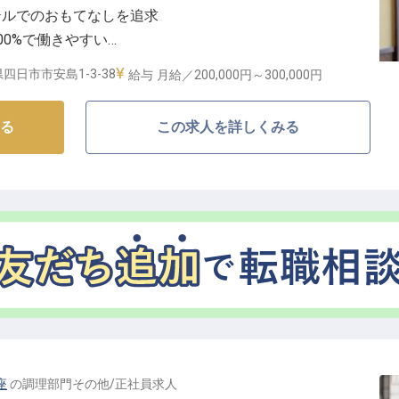
テルでのおもてなしを追求
万全です。グループホテル割引制度もあり、プライベー
00%で働きやすい
ルで、あなたのホスピタリティを輝かせませんか？
に便利な好立地
四日市市安島1-3-38
給与
月給／200,000円～
300,000円
しを】
る
この求人を詳しくみる
温まるひとときをお届けするため、料飲サービススタッ
ご案内からオーダー、お料理の提供、そして会計まで、
ます。お客様の笑顔を間近で見られるやりがいのあるお
丁寧にサポートいたしますのでご安心ください。
アップの機会】
て長く働ける環境を大切にしています。
始める方も安心してスタートできます。また、女性の育
、ライフイベントを大切にしながらキャリアを築ける職
座
の
調理部門その他
/
正社員
求人