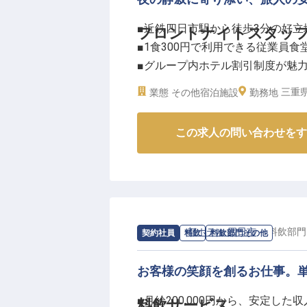
夜勤専従として、日中の喧騒とは
■近鉄四日市駅から徒歩3分の好立
フロントナイトスタッ
り添ったサービスを提供できます
■1食300円で利用できる従業員食
資格取得支援制度や研修制度も充
■グループ内ホテル割引制度が魅
安定した雇用形態と福利厚生のも
■夜間のホテル運営を任される責
おります。
三重県
業態
その他宿泊施設
勤務地
※2026年04月10日時点の情報です
ーー【夜の顔として輝く、おもて
この求人の問い合わせをす
都ホテルグループの一員として、
様をお迎えする笑顔から、深夜の
していただけます。夜間だからこ
できる方にぴったりのお仕事です
温まるおもてなしを提供しましょ
求人情報：
都ホテル 四日市
の
料飲部門
契約社員
料飲
料飲部門その他
ーー【安心のバックアップ体制で
未経験の方でも安心のサポート体
お客様の笑顔を創るお仕事。
丁寧に業務をお教えします。経験
■月給200,000円から、安定した
料飲サービス
は1食300円とリーズナブルで、