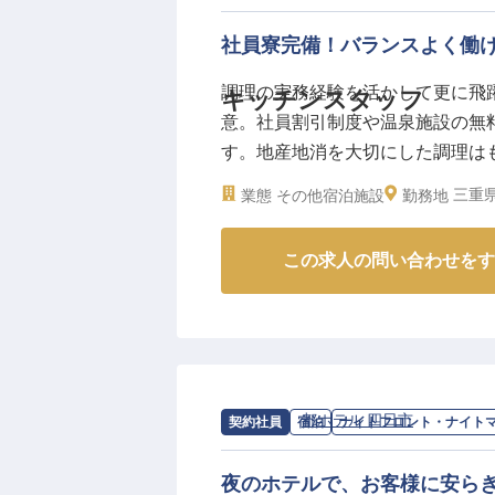
場です。
資格取得支援制度や研修制度も充
社員寮完備！バランスよく働け
長できる機会が豊富にあります。
※2026年04月22日時点の情報です
調理の実務経験を活かして更に飛
キッチンスタッフ
意。社員割引制度や温泉施設の無
す。地産地消を大切にした調理は
ます。「四日市温泉 おふろcaf
三重県
業態
その他宿泊施設
勤務地
設。カプセルホテル形態で、ビジネ
年3月7日時点の情報です
この求人の問い合わせをす
求人情報：
都ホテル 四日市
の
ナイトフ
契約社員
宿泊
ナイトフロント・ナイト
夜のホテルで、お客様に安ら