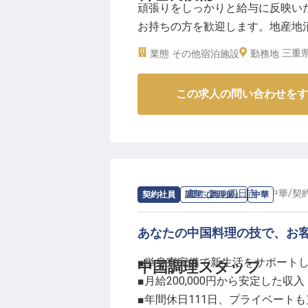
頑張りをしっかりと給与に反映い
す。社会保険完備はもちろん、資
お持ちの方を歓迎します。地産地
応援。
か？「四日市温泉 おふろcafe
転勤もないため、地域に根差して
三重県
業態
その他宿泊施設
勤務地
カプセルホテル形態で、ビジネスを
です。
月7日時点の情報です
※2025年10月09日時点の情報です
この求人の問い合わせをす
求人情報：
都ホテル 四日市
の
中華
/
契
契約社員
調理（調理師）
中華
あなたの中国料理の技で、お
■単身寮完備で新生活をサポート
中国調理スタッフ
■月給200,000円から安定した収入
■年間休日111日、プライベートも