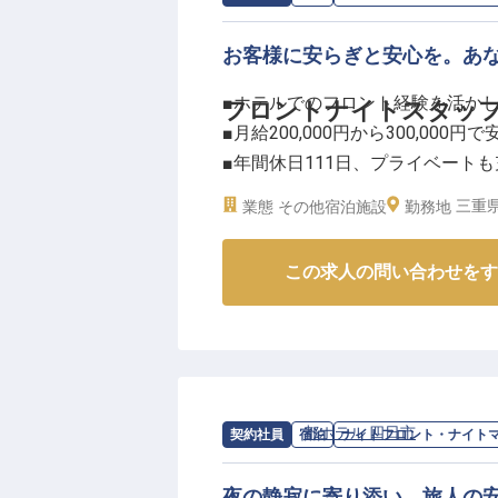
お客様に安らぎと安心を。あ
■ホテルでのフロント経験を活か
フロントナイトスタッ
■月給200,000円から300,000円
■年間休日111日、プライベートも
■駅チカ徒歩3分、通勤に便利な好
三重県
業態
その他宿泊施設
勤務地
ーー【お客様の心に残るおもてな
この求人の問い合わせをす
お客様が安心して夜を過ごせるよ
です。
チェックイン・チェックアウト対
ビー周りの環境整備など、多岐に
あなたのホスピタリティが、お客
求人情報：
都ホテル 四日市
の
ナイトフ
契約社員
宿泊
ナイトフロント・ナイト
ーー【経験を活かし、キャリアを
これまでのホテルフロント経験を
夜の静寂に寄り添い、旅人の