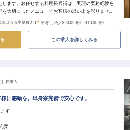
たします。お任せする料理長候補は、調理の実務経験を
格取得支援や研修制度も充実しており、スキルアップを
消を大切にしたメニューでお客様の思い出を彩りません
湯守座」は、大衆演劇を楽しめる劇場も備えた温泉施設。
長く安心してキャリアを築いていきたい方に最適な職場
四日市市生桑町311
給与
月給／300,000円～
410,000円
目的としたお客様も訪れます。※この求人は2024年3
る
この求人を詳しくみる
約社員
求人
客様に感動を。単身寮完備で安心です。
します
充実