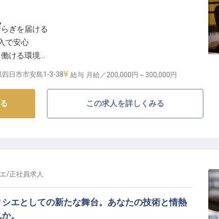
フ
安らぎを届ける
収入で安心
て働ける環境
をサポート
四日市市安島1-3-38
給与
月給／200,000円～
300,000円
夜のおもてなし】
る
この求人を詳しくみる
過ごせるよう、きめ細やかなサービスを提供します。チ
はもちろん、お客様からの問い合わせにも丁寧に対応
りのお客様に寄り添い、心温まるおもてなしを届けるや
笑顔が、何よりの喜びとなるお仕事です。
エ
/
正社員
求人
のサポート体制】
て長く働けるよう、充実した福利厚生とサポート体制を
ィシエとしての新たな舞台。あなたの技術と情熱
ちろん、美味しい賄い制度や制服貸与もあり、日々の負
んか。