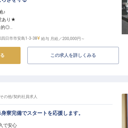
異なる落ち着いた雰囲気の中で、お客様一人ひとりに寄
地♪
フ
。
堂あり★
実しており、さらなるスキルアップも可能。
力的◎
と、長期的なキャリアを築いていきたい方をお待ちして
任あるポジション
四日市市安島1-3-38
給与
月給／200,000円～
なしの最前線】
る
この求人を詳しくみる
夜間のホテル運営をお任せします。チェックインでお客
お問い合わせ対応まで、ホテルの「夜の顔」として活躍
そ求められる落ち着いた対応と臨機応変な判断力を発揮
♪語学力を活かしたい方も大歓迎！国内外のお客様に心
う。
その他
/
契約社員
求人
夜勤デビュー】
制を整えています。パソコン操作の基本さえできれば、
単身寮完備でスタートを応援します。
者の方はスキルを存分に活かせる環境です！従業員食堂
収入で安心
夜勤中の食事も安心◎定期健康診断は夜勤スタッフは年2