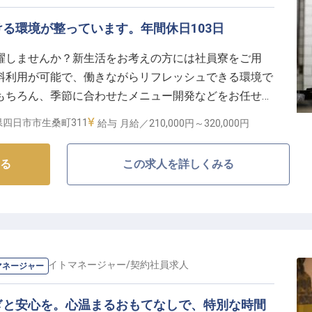
実しており、おもてなしのプロフェッショナルとして成
る環境が整っています。年間休日103日
躍しませんか？新生活をお考えの方には社員寮をご用
料利用が可能で、働きながらリフレッシュできる環境で
もちろん、季節に合わせたメニュー開発などをお任せし
e湯守座」は、大衆演劇を楽しめる劇場も備えた温泉施
四日市市生桑町311
給与
月給／210,000円～
320,000円
スを目的としたお客様も訪れます。※この求人は2024
る
この求人を詳しくみる
ロント・ナイトマネージャー
/
契約社員
求人
マネージャー
ぎと安心を。心温まるおもてなしで、特別な時間