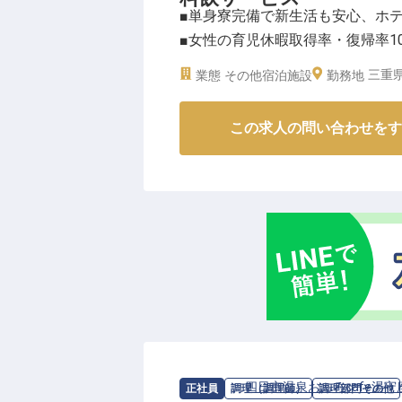
■単身寮完備で新生活も安心、ホ
回実施するなど、健康面のケアも
■女性の育児休暇取得率・復帰率1
トの充実もサポート★夜の都ホテ
■近鉄四日市駅から徒歩3分、通勤
※2025年06月13日時点の情報です
三重県
業態
その他宿泊施設
勤務地
ーー【お客様の心に残るおもてな
この求人の問い合わせをす
都ホテル四日市では、お客様に心
フを募集しています。
レストランや宴会場で、お客様の
一連のおもてなし業務をお任せし
仕事です。
経験が浅い方も、先輩スタッフが
ーー【働きやすい環境とキャリア
当ホテルでは、スタッフが安心し
単身寮を完備しており、新生活を
児休暇取得率・復帰率が100%と
求人情報：
四日市温泉おふろcafe湯守
正社員
調理（調理師）
調理部門その他