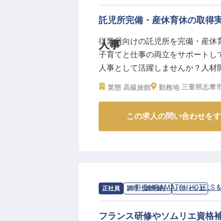
託児所完備・産休育休の取得
従業員向けの託児所を完備・産休
人事
子育てと仕事の両立をサポートし
人事として活躍しませんか？人材
ら邸」は、自然豊かな伊勢志摩・賢
三重県志摩市
業態
高級旅館
勤務地
か18の客室で、お客様にゆったりと
時点の情報です
この求人の問い合わせをす
求人情報：
THE HIRAMATSU HOTELS 
正社員
調理（調理師）
パティシエ
フランス研修やソムリエ資格