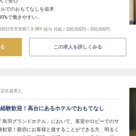
収入で安心
テルでのおもてなしを追求
00%で働きやすい
に便利な好立地
四日市市安島1-3-38
給与
月給／200,000円～
300,000円
しを】
る
この求人を詳しくみる
温まるひとときをお届けするため、料飲サービススタッ
ご案内からオーダー、お料理の提供、そして会計まで、
ます。お客様の笑顔を間近で見られるやりがいのあるお
丁寧にサポートいたしますのでご安心ください。
/
正社員
求人
アップの機会】
。未経験歓迎！高台にあるホテルでおもてなし
て長く働ける環境を大切にしています。
「鳥羽グランドホテル」において、客室やロビーでのサ
始める方も安心してスタートできます。また、女性の育
験歓迎！親切にお客様と接することができる方、明るく
、ライフイベントを大切にしながらキャリアを築ける職