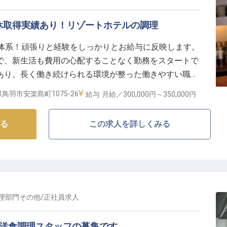
休取得実績あり！リゾートホテルの調理
与体系！頑張りと経験をしっかりとお給与に反映します。
で、新生活も費用の心配することなく勤務をスタートで
あり、長く働き続けられる環境が整った働きやすい職場
Aの風は、バリに来たかのように感じられるエントランスでお出迎
鳥羽市安楽島町1075-26
給与
月給／300,000円～
350,000円
しをしています。※この求人は2022年8月25日時点の
る
この求人を詳しくみる
理部門その他
/
正社員
求人
・洋食調理スタッフの募集です