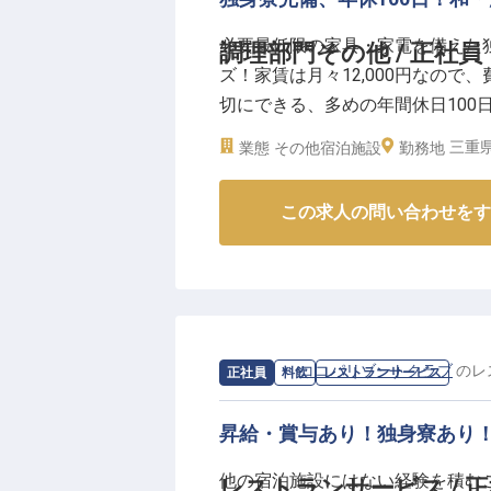
必要最低限の家具・家電を備えた
調理部門その他 / 正社員
ズ！家賃は月々12,000円なの
切にできる、多めの年間休日100
の方も安心です。産休育休の取得
三重県
業態
その他宿泊施設
勤務地
イフステージの変化にも柔軟です。
月4日時点の情報です
この求人の問い合わせをす
求人情報：
ココパリゾートクラブ
の
レ
正社員
料飲
レストランサービス
昇給・賞与あり！独身寮あり
他の宿泊施設にはない経験を積む
レストランサービス / 