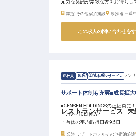
元気な笑顔が素敵な方をお待ちし
場です。
る環境です。ホテルでのフロント
資格取得支援制度や研修制度も充
三重県
業態
その他宿泊施設
勤務地
105日用意。寮費が月8000円の
長できる機会が豊富にあります。
2021年8月4日時点での情報です
※2026年04月22日時点の情報です
この求人の問い合わせをす
求人情報：
TAOYA志摩
の
レストランサ
正社員
料飲
レストランサービス
サポート体制も充実■成長拡大
■GENSEN HOLDINGSの正社員に！
レストランサービス│未経
＊月9～10日休み
＊有休の平均取得日数9.5日
＊格安の寮・借り上げ社宅
業態
リゾートホテル
その他宿泊施設