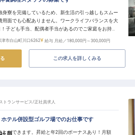
独身寮を完備しているため、新生活の引っ越しもスムー
で、費用面でも心配ありません。ワークライフバランスを大
日！子ども手当、配偶者手当があるのでご家庭をお持ち
・復帰実績があり、産後復帰手当も支給！スタッフのラ
津市白山町川口6262
給与
月給／180,000円～
300,000円
昇給と年2回の賞与もポイント！※この求人は2022年8
る
この求人を詳しくみる
ストランサービス
/
正社員
求人
！ホテル併設型ゴルフ場でのお仕事です
ことができます。昇給と年2回のボーナスあり！月額
正社員