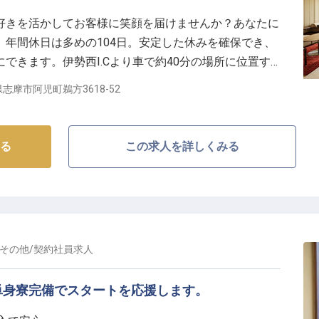
好きを活かしてお客様に笑顔を届けませんか？あなたに
年間休日は多めの104日。安定した休みを確保でき、
できます。伊勢西I.Cより車で約40分の場所に位置す
LS & RESORTS 賢島」。フランス料理の調理技法をベースにし
志摩市阿児町鵜方3618-52
慢です。※この求人は2023年7月24日時点の情報で
る
この求人を詳しくみる
その他
/
契約社員
求人
単身寮完備でスタートを応援します。