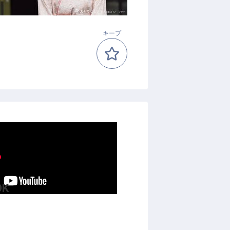
キープ
K