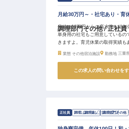
月給30万円～・社宅あり・育
月給は30万円からの高水準な給
調理部門その他 / 正社員
単身用の社宅もご用意しているの
きますよ。育児休業の取得実績も
です。Bali&Resort SAY
三重県
業態
その他宿泊施設
勤務地
えし、情緒あふれる客室でおもてな
情報です
この求人の問い合わせをす
求人情報：
ココパリゾートクラブ
の
調
正社員
調理（調理師）
調理部門その他
独身寮完備、年休100日！和