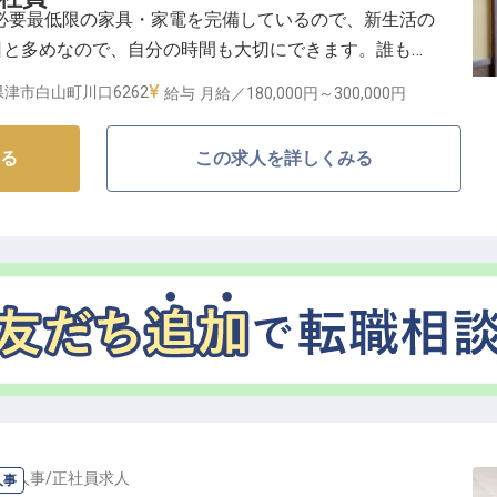
には必要最低限の家具・家電を完備しているので、新生活の
日と多めなので、自分の時間も大切にできます。誰もが
おり、産休育休の取得・復帰実績あり！産後復帰手当も
津市白山町川口6262
給与
月給／180,000円～
300,000円
るのも嬉しいポイントです。※この求人は2022年8月3
る
この求人を詳しくみる
・人事
/
正社員
求人
人事