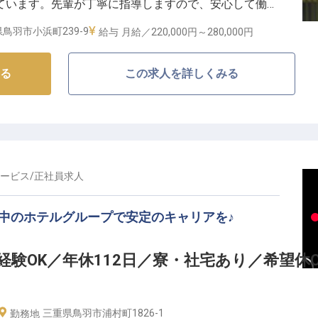
ています。先輩が丁寧に指導しますので、安心して働け
業務経験が2年ほどある方も歓迎します。年間休日は
実しており、おもてなしのプロフェッショナルとして成
鳥羽市小浜町239-9
給与
月給／220,000円～
280,000円
1R社員寮があり、家具は全部揃っています。※この求人は
る
この求人を詳しくみる
ービス
/
正社員
求人
中のホテルグループで安定のキャリアを♪
験OK／年休112日／寮・社宅あり／希望休O
三重県鳥羽市浦村町1826-1
勤務地