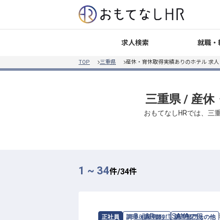
就職・
求人検索
TOP
三重県
産休・育休取得実績ありのホテル 求
三重県 / 
おもてなしHRでは、三
1 ~ 34
件/
34
件
求人情報：
Bali&Resort SAYAの風
の
調
正社員
調理（調理師）
調理部門その他