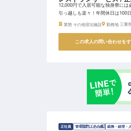
12,000円で入居可能な独身寮
引っ越しも楽々！年間休日は100
働きやすい職場づくりを行なって
三重県
業態
その他宿泊施設
勤務地
支給！子ども手当、配偶者手当があ
日時点の情報です
この求人の問い合わせをす
求人情報：
汀渚 ばさら邸
の
総務・経理
正社員
管理部門・その他
総務・経理・