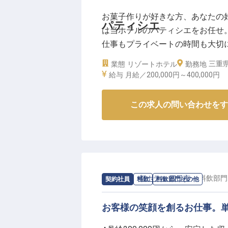
お菓子作りが好きな方、あなたの
パティシエ
は当ホテルのパティシエをお任せ。
仕事もプライベートの時間も大切に
る「THE HIRAMATSU HOTE
三重県
業態
リゾートホテル
勤務地
た、ジャンルに捉われない料理が自
給与
月給／200,000円～
400,000円
す」
この求人の問い合わせをす
求人情報：
都ホテル 四日市
の
料飲部門
契約社員
料飲
料飲部門その他
お客様の笑顔を創るお仕事。