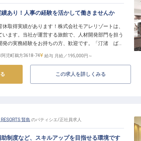
実績あり！人事の経験を活かして働きませんか
育休取得実績があります！株式会社モアレリゾートは、
ています。当社が運営する旅館で、人材開発部門を担う
開発の実務経験をお持ちの方、歓迎です。「汀渚 ばさ
島の高台にあります。広大な4,000坪の敷地内にわず
阿児町鵜方3618-74
給与
月給／195,000円～
過ごせる空間を提供する宿です。※2020年12月11日
る
この求人を詳しくみる
& RESORTS 賢島
の
パティシエ
/
正社員
求人
補助制度など、スキルアップを目指せる環境です