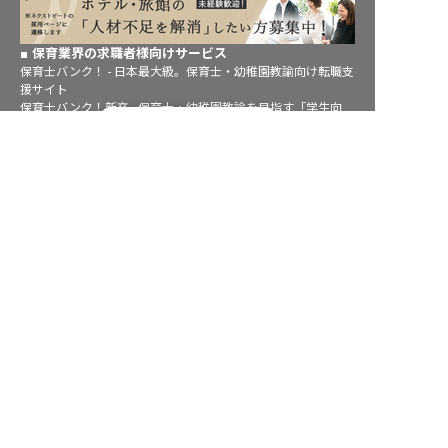
保育業界の求職者様向けサービス
保育士バンク！ - 日本最大級。保育士・幼稚園教諭向け転職支
援サイト
保育士バンク！新卒 - 保育士・幼稚園教諭を目指す「学生向
転職フルサポート実施中！
け」就職活動情報サイト
法人様向けサービス
サポートに申し込む
保育士バンク！コネクト - 保育施設向けの業務支援システム
保育士バンク！パレット - 保育施設専門の職員マネジメントツ
ール
保育士バンク！ウェブパック - 保育施設向けホームページ制作
保育士バンク！総研 - 保育園経営や保育の実務に活かせる有益
な情報発信サイト
育児者様向けサービス
KIDSNA STYLE - 「育てるを考える」子育て情報メディア
KIDSNAシッター - ベビーシッターサービス
KIDSNA園ナビ - 保育園・幼稚園検索
ホテル業界・飲食業界の求職者様向けサービス
おもてなしHR - 宿泊業界専門の就職・転職支援サービス
FURUMAU - 調理師専門の就職・転職支援サービス
Hospitality Careers - シンガポールの宿泊・飲食専門転職支援
サービス
886旅館人力銀行 日本旅館工作 - 日本と台湾の観光業を結ぶ課