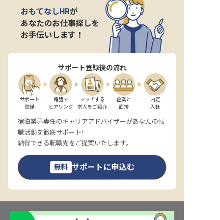
おもてなしHR
が
あなたのお仕事探しを
お手伝いします！
サポート登録後の流れ
サポート

電話で

マッチする

企業と

内定

登録
ヒアリング
求人をご紹介
面接
入社
宿泊業界専任のキャリアアドバイザーがあなたの転
職活動を徹底サポート!
納得できる転職先をご提案いたします。
サポートに申込む
無料