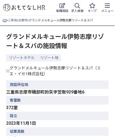
求人検索
転職相談
キープ
メニュー
三重県
志摩市
グランドメルキュール伊勢志摩リゾート＆スパ
ログイン
グランドメルキュール伊勢志摩リゾ
求人・施設を探す
ート＆スパ
の施設情報
キープした求人
リゾートホテル
リゾート地
就職・転職 合同説明会
グランドメルキュール伊勢志摩リゾート＆スパ（ミ
エ・イセ1株式会社）
おもてなしHRについて
施設所在地
三重県志摩市磯部町的矢字笠取939番地6
ご利用の流れ
客室数
よくある質問
372室
設立
ホテル・宿泊業界情報コラム
2023年11月1日
従業員数