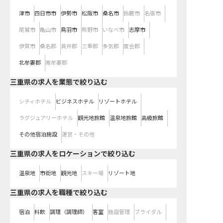
津市
四日市市
伊勢市
松阪市
桑名市
鈴鹿市
名張市
尾鷲市
亀山市
鳥羽市
熊野市
いなべ市
志摩市
伊賀市
桑名郡
員弁郡
三重郡
多気郡
度会郡
北牟婁郡
南牟婁郡
三重県の求人を業態で絞り込む
シティホテル
ビジネスホテル
リゾートホテル
ラグジュアリーホテル
観光地旅館
温泉地旅館
高級旅館
その他宿泊施設
運営・その他
三重県の求人をロケーションで絞り込む
温泉地
市街地
観光地
スキー場
リゾート地
三重県の求人を職種で絞り込む
宿泊
料飲
調理（調理師）
客室
施設管理
ブライダル