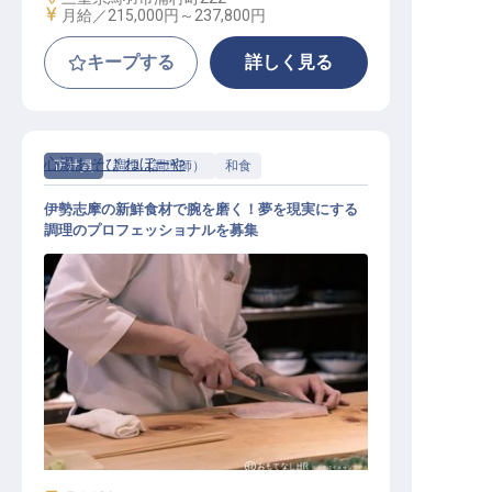
給与
月給／215,000円～
237,800円
キープする
詳しく見る
心湯あそび ねぼーや
正社員
調理（調理師）
和食
伊勢志摩の新鮮食材で腕を磨く！夢を現実にする
調理のプロフェッショナルを募集
調理