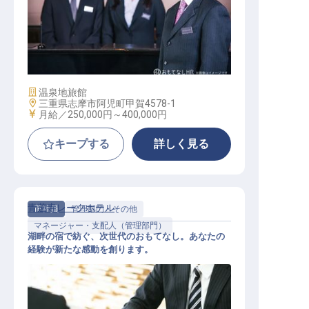
マネージャー・支配人（宿泊部門）
施設業態
温泉地旅館
勤務地
三重県志摩市阿児町甲賀4578-1
給与
月給／250,000円～
400,000円
キープする
詳しく見る
青蓮寺レークホテル
正社員
管理部門・その他
マネージャー・支配人（管理部門）
湖畔の宿で紡ぐ、次世代のおもてなし。あなたの
経験が新たな感動を創ります。