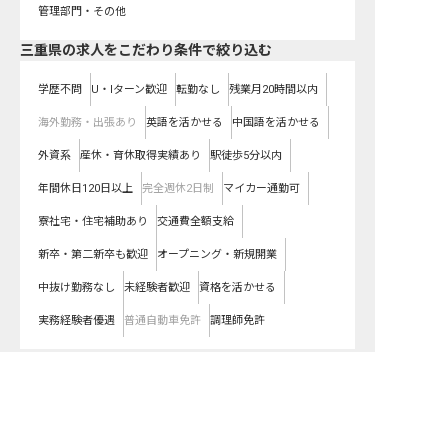
管理部門・その他
三重県の求人をこだわり条件で絞り込む
学歴不問
U・Iターン歓迎
転勤なし
残業月20時間以内
海外勤務・出張あり
英語を活かせる
中国語を活かせる
外資系
産休・育休取得実績あり
駅徒歩5分以内
年間休日120日以上
完全週休2日制
マイカー通勤可
寮社宅・住宅補助あり
交通費全額支給
新卒・第二新卒も歓迎
オープニング・新規開業
中抜け勤務なし
未経験者歓迎
資格を活かせる
実務経験者優遇
普通自動車免許
調理師免許
三重県
の求人を路線で絞り込む
三重県の求人を紹介してもらう
ＪＲ関西本線
ＪＲ紀勢本線
ＪＲ草津線
ＪＲ名松線
ＪＲ参宮線
伊勢鉄道
近鉄大阪線
近鉄名古屋線