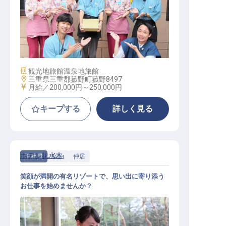
サービススタッフ / 正社員
施設業態
観光地旅館
温泉地旅館
勤務地
三重県三重郡菰野町菰野8497
給与
月給／200,000円～
250,000円
キープする
詳しく見る
ホテル花水木
正社員
宿泊
仲居
笑顔が満開の有名リゾートで、思い出に寄り添う
お仕事を始めませんか？