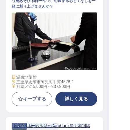
心湯あそび ねぼーやで、心温まるおもてなしを一
緒に創り上げませんか？
サービス総合職（接客係）
施設業態
温泉地旅館
勤務地
三重県志摩市阿児町甲賀4578-1
給与
月給／215,000円～
237,800円
キープする
詳しく見る
TEPPANオーベルジュCaroCaro 鳥羽浦別邸
正社員
宿泊
フロント