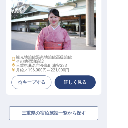
ルーム係（未経験OK／昇給年1回・
賞与年2回／寮あり）
観光地旅館
温泉地旅館
高級旅館
施設業態
その他宿泊施設
勤務地
三重県桑名市長島町浦安333
給与
月給／196,000円～
221,000円
キープする
詳しく見る
三重県の宿泊施設一覧から探す