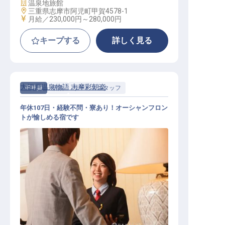
施設業態
温泉地旅館
勤務地
三重県志摩市阿児町甲賀4578-1
給与
月給／230,000円～
280,000円
キープする
詳しく見る
大江戸温泉物語 志摩彩朝楽
正社員
宿泊
サービススタッフ
年休107日・経験不問・寮あり！オーシャンフロン
トが愉しめる宿です
サービススタッフ / 正社員