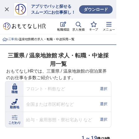
アプリでパッと探せる
ダウンロード
スムーズにお仕事探し！
ログイン
求人検索
転職相談
キープ
メニュー
求人・施設を探す
三重県
温泉地旅館の求人・転職・中途採用一覧
キープした求人
三重県 / 温泉地旅館 求人・転職・中途採
用一覧
就職・転職 合同説明会
おもてなしHRでは、三重県 / 温泉地旅館の宿泊業界
のお仕事を多数ご紹介いたします。
おもてなしHRについて
フロント・料飲など
選択
職種
ご利用の流れ
全国または市区町村など
選択
勤務地
よくある質問
給与・雇用形態・寮社宅あり など
選択
ホテル・宿泊業界情報コラム
こだわり
1 ~ 19
件/
19
件