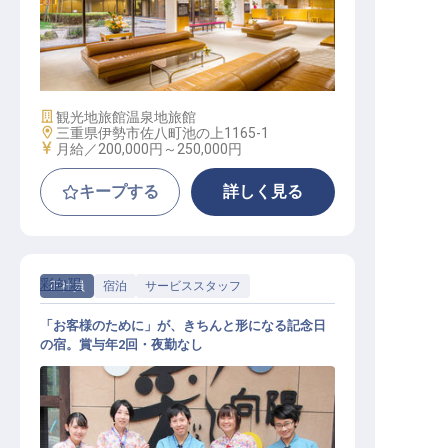
サービススタッフ / 正社員
施設業態
観光地旅館
温泉地旅館
勤務地
三重県伊勢市佐八町池の上1165-1
給与
月給／200,000円～
250,000円
キープする
詳しく見る
彩向陽
正社員
宿泊
サービススタッフ
「お客様のために」が、きちんと形になる記念日
の宿。賞与年2回・夜勤なし