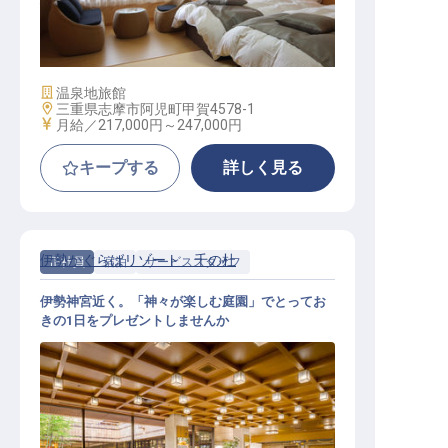
接客サービス│未経験OK／学歴不問
／宿の隣に寮あり／年間休日118日
施設業態
温泉地旅館
勤務地
三重県志摩市阿児町甲賀4578-1
給与
月給／217,000円～
247,000円
キープする
詳しく見る
伊勢かぐらばリゾート 千の杜
正社員
宿泊
サービススタッフ
伊勢神宮近く。「神々が楽しむ庭園」でとってお
きの1日をプレゼントしませんか