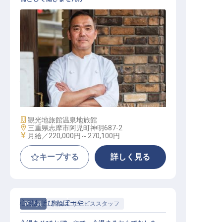
料理長・マネージャー・シェフ / 正
社員
施設業態
観光地旅館
温泉地旅館
勤務地
三重県志摩市阿児町神明687-2
給与
月給／220,000円～
270,100円
キープする
詳しく見る
心湯あそび ねぼーや
正社員
宿泊
サービススタッフ