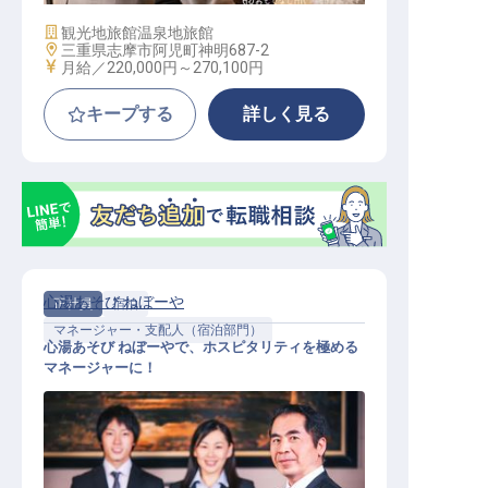
施設業態
観光地旅館
温泉地旅館
勤務地
三重県志摩市阿児町神明687-2
給与
月給／220,000円～
270,100円
キープする
詳しく見る
心湯あそび ねぼーや
正社員
宿泊
マネージャー・支配人（宿泊部門）
心湯あそび ねぼーやで、ホスピタリティを極める
マネージャーに！