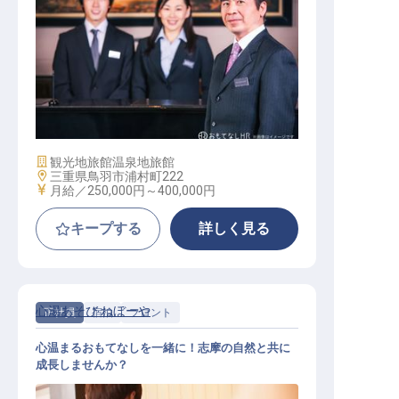
マネージャー・支配人（宿泊部門）
施設業態
観光地旅館
温泉地旅館
勤務地
三重県鳥羽市浦村町222
給与
月給／250,000円～
400,000円
キープする
詳しく見る
心湯あそび ねぼーや
正社員
宿泊
フロント
心温まるおもてなしを一緒に！志摩の自然と共に
成長しませんか？