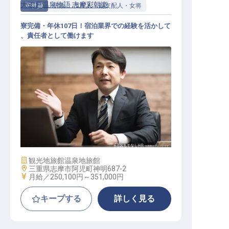
大江戸温泉物語 志摩彩朝楽
正社員
宿泊
支配人・副支配人・女将
寮完備・年休107日！宿泊業界での経験を活かして
、責任者として働けます
支配人・副支配人・女将 / 正社員
施設業態
観光地旅館
温泉地旅館
勤務地
三重県志摩市阿児町神明687-2
給与
月給／250,100円～
351,000円
キープする
詳しく見る