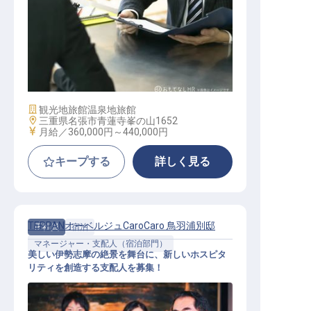
マネージャー
施設業態
観光地旅館
温泉地旅館
勤務地
三重県名張市青蓮寺峯の山1652
給与
月給／360,000円～
440,000円
キープする
詳しく見る
TEPPANオーベルジュCaroCaro 鳥羽浦別邸
正社員
宿泊
マネージャー・支配人（宿泊部門）
美しい伊勢志摩の絶景を舞台に、新しいホスピタ
リティを創造する支配人を募集！