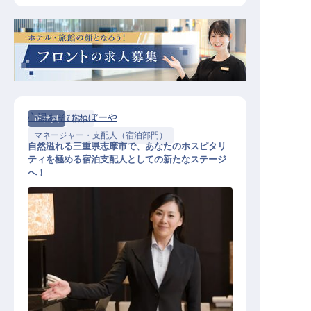
心湯あそび ねぼーや
正社員
宿泊
マネージャー・支配人（宿泊部門）
自然溢れる三重県志摩市で、あなたのホスピタリ
ティを極める宿泊支配人としての新たなステージ
へ！
宿泊支配人