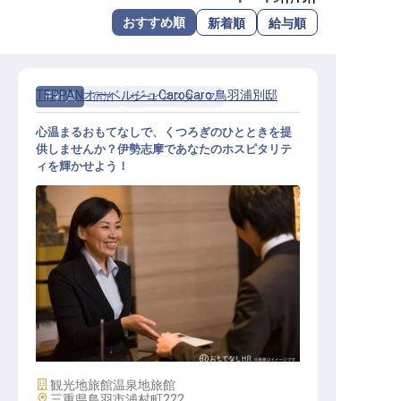
転職サポートに申し込む
おすすめ順
新着順
給与順
無料
採用をお考えの企業様へ
TEPPANオーベルジュCaroCaro 鳥羽浦別邸
正社員
宿泊
サービススタッフ
心温まるおもてなしで、くつろぎのひとときを提
供しませんか？伊勢志摩であなたのホスピタリテ
ィを輝かせよう！
サービス総合職（接客係）
施設業態
観光地旅館
温泉地旅館
勤務地
三重県鳥羽市浦村町222