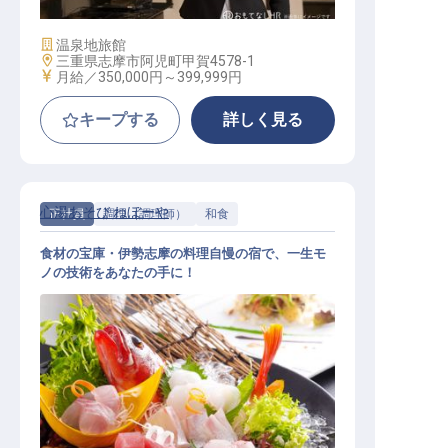
施設業態
温泉地旅館
勤務地
三重県志摩市阿児町甲賀4578-1
給与
月給／350,000円～
399,999円
キープする
詳しく見る
心湯あそび ねぼーや
正社員
調理（調理師）
和食
食材の宝庫・伊勢志摩の料理自慢の宿で、一生モ
ノの技術をあなたの手に！
調理スタッフ│未経験OK／学歴不問