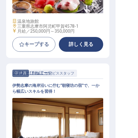
／宿の隣に寮あり／年間休日118日
施設業態
温泉地旅館
勤務地
三重県志摩市阿児町甲賀4578-1
給与
月給／250,000円～
350,000円
キープする
詳しく見る
心湯あそび ねぼーや
正社員
宿泊
サービススタッフ
伊勢志摩の海岸沿いに佇む"朝寝坊の宿"で、一か
ら幅広いスキルを習得！