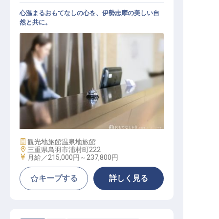
心温まるおもてなしの心を、伊勢志摩の美しい自
然と共に。
サービス総合職（フロント係）
施設業態
観光地旅館
温泉地旅館
勤務地
三重県鳥羽市浦村町222
給与
月給／215,000円～
237,800円
キープする
詳しく見る