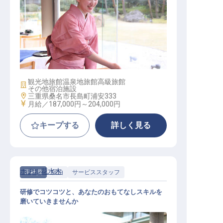
ホテルサービス係（ナガシマリゾー
ト／賞与年2回／寮費月7千円）
観光地旅館
温泉地旅館
高級旅館
施設業態
その他宿泊施設
勤務地
三重県桑名市長島町浦安333
給与
月給／187,000円～
204,000円
キープする
詳しく見る
ホテル花水木
正社員
宿泊
サービススタッフ
研修でコツコツと、あなたのおもてなしスキルを
磨いていきませんか