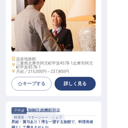
サービス総合職（フロント係）
施設業態
温泉地旅館
三重県志摩市阿児町甲賀4578-1志摩市阿児
勤務地
町甲賀4578-1
給与
月給／215,000円～
237,800円
キープする
詳しく見る
大江戸温泉物語 志摩彩朝楽
正社員
調理（調理師）
料理長・マネージャー・シェフ
昇給・賞与あり！湾を一望する旅館で、料理長候
補として働きませんか