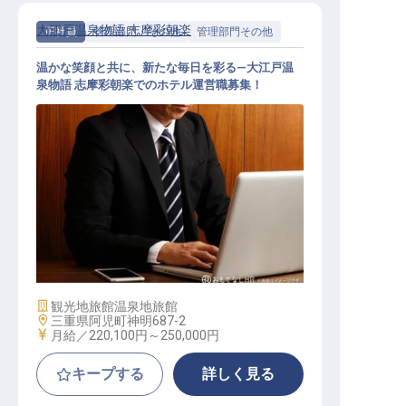
大江戸温泉物語 志摩彩朝楽
正社員
管理部門・その他
管理部門その他
温かな笑顔と共に、新たな毎日を彩る—大江戸温
泉物語 志摩彩朝楽でのホテル運営職募集！
ホテル運営職(フロント・レストラン
等)(総合職)
施設業態
観光地旅館
温泉地旅館
勤務地
三重県阿児町神明687-2
給与
月給／220,100円～
250,000円
キープする
詳しく見る