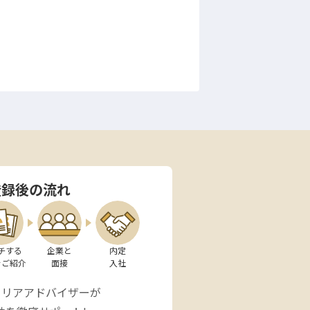
登録後の流れ
チする

企業と

内定

をご紹介
面接
入社
ャリアアドバイザーが