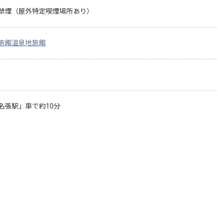
禁煙（屋外特定喫煙場所あり）
旅館
温泉地旅館
名張駅」車で約10分