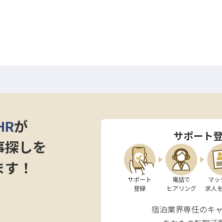
HR
が
サポート
事探しを
ます！
サポート

電話で

マッ
登録
ヒアリング
求人
宿泊業界専任のキ