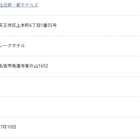
社近鉄・都ホテルズ
天王寺区上本町6丁目1番55号
レークホテル
名張市青蓮寺峯の山1652
年7月10日