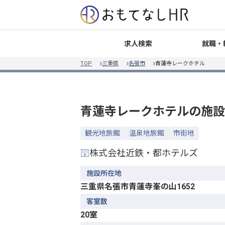
就職・
求人検索
TOP
三重県
名張市
青蓮寺レークホテル
青蓮寺レークホテル
の施設
観光地旅館
温泉地旅館
市街地
株式会社近鉄・都ホテルズ
施設所在地
三重県名張市青蓮寺峯の山1652
客室数
20室