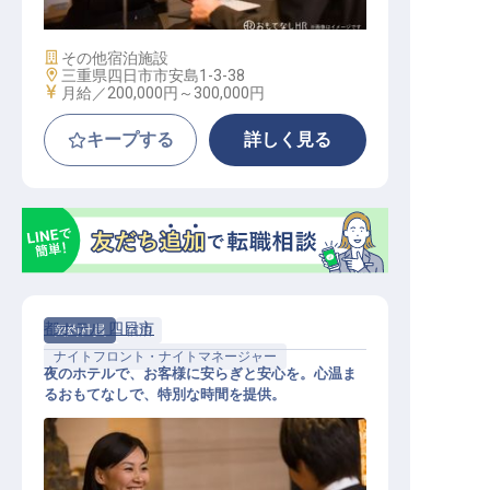
施設業態
その他宿泊施設
勤務地
三重県四日市市安島1-3-38
給与
月給／200,000円～
300,000円
キープする
詳しく見る
都ホテル 四日市
契約社員
宿泊
ナイトフロント・ナイトマネージャー
夜のホテルで、お客様に安らぎと安心を。心温ま
るおもてなしで、特別な時間を提供。