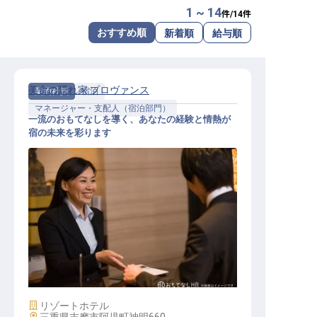
1 ~ 14
件/
14
件
転職サポートに申し込む
無料
おすすめ順
新着順
給与順
採用をお考えの企業様へ
美食の隠れ家 プロヴァンス
契約社員
宿泊
マネージャー・支配人（宿泊部門）
一流のおもてなしを導く、あなたの経験と情熱が
宿の未来を彩ります
宿泊部門 マネージャー
施設業態
リゾートホテル
勤務地