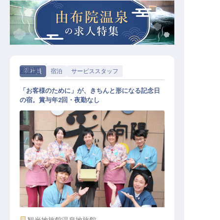
彩向陽
正社員
宿泊
サービススタッフ
「お客様のために」が、きちんと形になる記念日
の宿。賞与年2回・夜勤なし
サービススタッフ / 正社員
施設業態