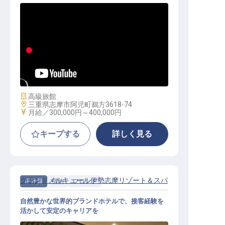
フロントマネージャー│月給30万～
／希望休OK／寮・社宅・託児所あり
施設業態
高級旅館
勤務地
三重県志摩市阿児町鵜方3618-74
給与
月給／300,000円～
400,000円
キープする
詳しく見る
グランドメルキュール伊勢志摩リゾート＆スパ
正社員
宿泊
フロント
自然豊かな世界的ブランドホテルで、接客経験を
活かして安定のキャリアを