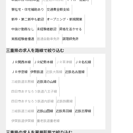
寮社宅・住宅補助あり
交通費全額支給
新卒・第二新卒も歓迎
オープニング・新規開業
中抜け勤務なし
未経験者歓迎
資格を活かせる
実務経験者優遇
普通自動車免許
調理師免許
三重県
の求人を路線で絞り込む
ＪＲ関西本線
ＪＲ紀勢本線
ＪＲ草津線
ＪＲ名松線
ＪＲ参宮線
伊勢鉄道
近鉄大阪線
近鉄名古屋線
三岐鉄道北勢線
近鉄湯の山線
四日市あすなろう鉄道八王子線
四日市あすなろう鉄道内部線
近鉄鈴鹿線
三岐鉄道三岐線
近鉄山田線
近鉄鳥羽線
近鉄志摩線
伊賀鉄道伊賀線
養老鉄道養老線
三重県の求人を雇用形態で絞り込む