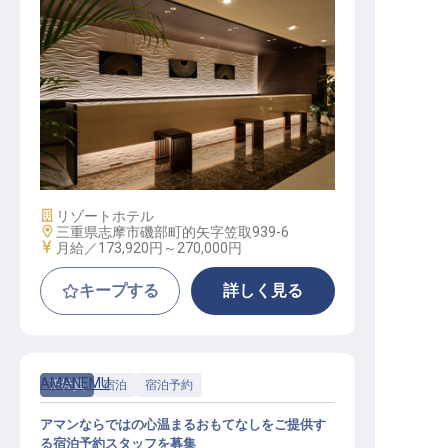
フロント│24年4月リブランド／年休
114日／寮あり
施設業態
リゾートホテル
勤務地
三重県志摩市磯部町的矢字笠取939-6
給与
月給／173,920円～
270,000円
キープする
詳しく見る
AMANEMU
正社員
宿泊
宿泊予約
アマンならではの心温まるおもてなしをご提供す
る宿泊予約スタッフを募集