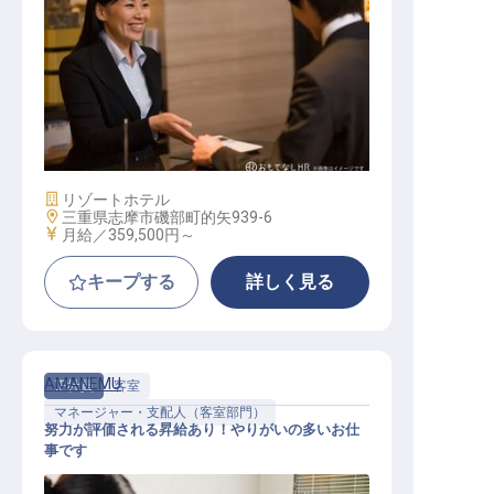
フロントマネージャー
施設業態
リゾートホテル
勤務地
三重県志摩市磯部町的矢939-6
給与
月給／359,500円～
キープする
詳しく見る
AMANEMU
正社員
客室
マネージャー・支配人（客室部門）
努力が評価される昇給あり！やりがいの多いお仕
事です