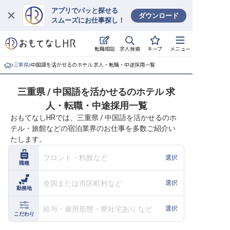
アプリでパッと探せる
ダウンロード
スムーズにお仕事探し！
ログイン
求人検索
転職相談
キープ
メニュー
求人・施設を探す
三重県
中国語を活かせるのホテル 求人・転職・中途採用一覧
キープした求人
三重県 / 中国語を活かせるのホテル 求
人・転職・中途採用一覧
就職・転職 合同説明会
おもてなしHRでは、三重県 / 中国語を活かせるのホ
テル・旅館などの宿泊業界のお仕事を多数ご紹介い
おもてなしHRについて
たします。
ご利用の流れ
フロント・料飲など
選択
職種
よくある質問
全国または市区町村など
選択
勤務地
ホテル・宿泊業界情報コラム
給与・雇用形態・寮社宅あり など
選択
こだわり