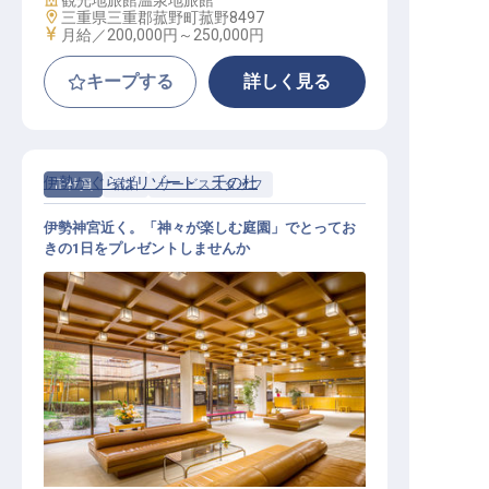
観光地旅館
温泉地旅館
勤務地
三重県三重郡菰野町菰野8497
給与
月給／200,000円～
250,000円
キープする
詳しく見る
伊勢かぐらばリゾート 千の杜
正社員
宿泊
サービススタッフ
伊勢神宮近く。「神々が楽しむ庭園」でとってお
きの1日をプレゼントしませんか
サービススタッフ / 正社員