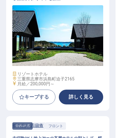
宿泊予約 / 正社員
施設業態
リゾートホテル
勤務地
三重県志摩市浜島町迫子2165
給与
月給／200,000円～
キープする
詳しく見る
都ホテル 四日市
契約社員
宿泊
フロント