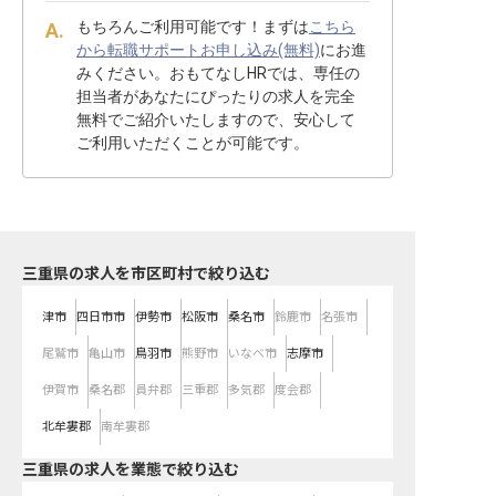
もちろんご利用可能です！まずは
こちら
から転職サポートお申し込み(無料)
にお進
みください。おもてなしHRでは、専任の
担当者があなたにぴったりの求人を完全
無料でご紹介いたしますので、安心して
ご利用いただくことが可能です。
三重県の求人を市区町村で絞り込む
津市
四日市市
伊勢市
松阪市
桑名市
鈴鹿市
名張市
尾鷲市
亀山市
鳥羽市
熊野市
いなべ市
志摩市
伊賀市
桑名郡
員弁郡
三重郡
多気郡
度会郡
北牟婁郡
南牟婁郡
三重県の求人を業態で絞り込む