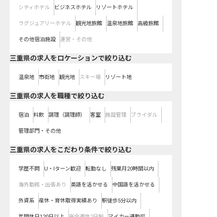
シティホテル
ビジネスホテル
リゾートホテル
ラグジュアリーホテル
観光地旅館
温泉地旅館
高級旅館
その他宿泊施設
運営・その他
三重県の求人をロケーションで絞り込む
温泉地
市街地
観光地
スキー場
リゾート地
三重県の求人を職種で絞り込む
宿泊
料飲
調理（調理師）
客室
施設管理
ブライダル
管理部門・その他
三重県の求人をこだわり条件で絞り込む
学歴不問
U・Iターン歓迎
転勤なし
残業月20時間以内
海外勤務・出張あり
英語を活かせる
中国語を活かせる
外資系
産休・育休取得実績あり
駅徒歩5分以内
年間休日120日以上
完全週休2日制
マイカー通勤可