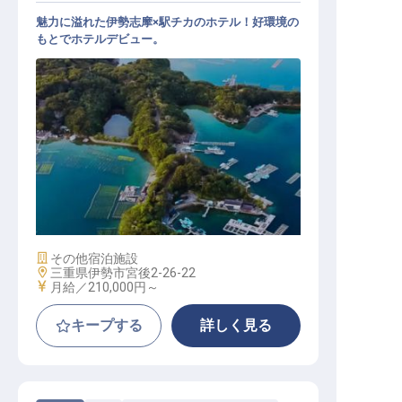
魅力に溢れた伊勢志摩×駅チカのホテル！好環境の
もとでホテルデビュー。
ホテル総合職│引越し費用補助／賞
与実績3カ月／月2万円～借上げ社宅
施設業態
その他宿泊施設
勤務地
三重県伊勢市宮後2-26-22
給与
月給／210,000円～
キープする
詳しく見る