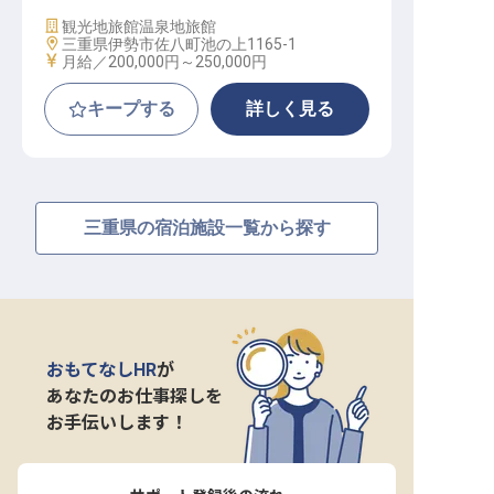
施設業態
観光地旅館
温泉地旅館
勤務地
三重県伊勢市佐八町池の上1165-1
給与
月給／200,000円～
250,000円
キープする
詳しく見る
三重県の宿泊施設一覧から探す
おもてなしHR
が
あなたのお仕事探しを
お手伝いします！