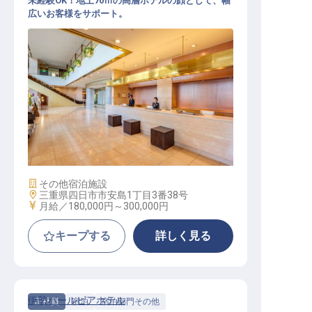
未経験OK！地上70ｍの高層ホテルの顔として、幅
広いお客様をサポート。
フロント│正社員登用／公休月9日／
1食250円の食堂あり／近鉄グループ
施設業態
その他宿泊施設
勤務地
三重県四日市市安島1丁目3番38号
給与
月給／180,000円～
300,000円
キープする
詳しく見る
伊勢パールピアホテル
正社員
宿泊
宿泊部門その他