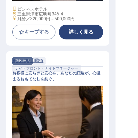
施設業態
ビジネスホテル
勤務地
三重県津市広明町345-4
給与
月給／320,000円～
500,000円
キープする
詳しく見る
都ホテル 四日市
契約社員
宿泊
ナイトフロント・ナイトマネージャー
お客様に安らぎと安心を。あなたの経験が、心温
まるおもてなしを紡ぐ。
フロントナイトスタッフ