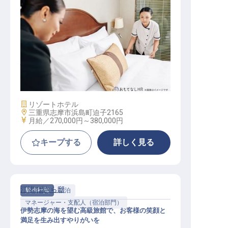
ハウスキーパーアシスタントマネー
ジャー
施設業態
リゾートホテル
勤務地
三重県志摩市浜島町迫子2165
給与
月給／270,000円～
380,000円
キープする
詳しく見る
汀渚 ばさら邸
契約社員
宿泊
マネージャー・支配人（宿泊部門）
伊勢志摩の海を望む高級旅館で、お客様の笑顔と
満足を生み出すやりがいを