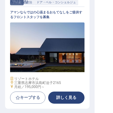
AMANEMU
正社員
宿泊
ドア・ベル・コンシェルジュ
アマンならではの心温まるおもてなしをご提供す
るフロントスタッフを募集
ドア・ベル・コンシェルジュ / 正社
員
施設業態
リゾートホテル
勤務地
三重県志摩市浜島町迫子2165
給与
月給／195,000円～
キープする
詳しく見る