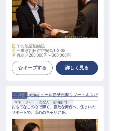
フロントナイトスタッフ
施設業態
その他宿泊施設
勤務地
三重県四日市市安島1-3-38
給与
月給／200,000円～
300,000円
キープする
詳しく見る
グランドメルキュール伊勢志摩リゾート＆スパ
正社員
宿泊
マネージャー・支配人（宿泊部門）
おもてなしの心で輝く、新たな舞台へ。住まいの
サポートで、安心のキャリアを。