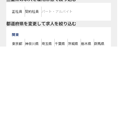
正社員
契約社員
パート・アルバイト
都道府県を変更して求人を絞り込む
関東
東京都
神奈川県
埼玉県
千葉県
茨城県
栃木県
群馬県
近畿
求人を紹介してもらう
大阪府
兵庫県
京都府
滋賀県
奈良県
和歌山県
東海
愛知県
静岡県
岐阜県
三重県
北海道
北海道
東北
宮城県
福島県
青森県
岩手県
山形県
秋田県
北陸・甲信越